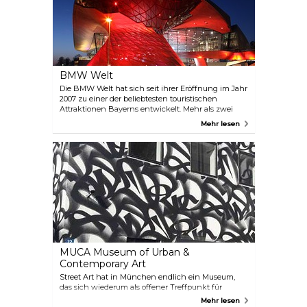
NS-Lager und erkunden Sie die Ausstellungen,
Gedenkstätten und rekonstruierten Baracken mit
informativen Kommentaren Ihres Guides.
BMW Welt
Die BMW Welt hat sich seit ihrer Eröffnung im Jahr
2007 zu einer der beliebtesten touristischen
Attraktionen Bayerns entwickelt. Mehr als zwei
Millionen Besucher strömen jährlich in die BMW
Mehr lesen
Welt, um die vielfältigen Ausstellungen,
Veranstaltungen, das Juniorprogramm für Kinder
und die Führungen zu erleben.
MUCA Museum of Urban &
Contemporary Art
Street Art hat in München endlich ein Museum,
das sich wiederum als offener Treffpunkt für
Graffiti-, Schablonenkunst- und Plakatliebhaber
Mehr lesen