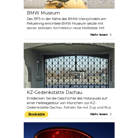
BMW Museum
Das 1973 in der Nähe des BMW-Vierzylinders am
Petuelring errichtete BMW Museum setzte mit
seiner zeitlosen Architektur neue Maßstäbe. Mit
historischen Fahrzeugen und vielfältigen Themen
Mehr lesen
wie Unternehmensgeschichte, Technik,
Motorrädern und Modellreihen sowie Architektur
und Mediendesign schafft es ein einzigartiges
Markenerlebnis und ein beispielloses
Ausstellungsensemble. Neben dem Museum gibt es
auch die BMW Welt, die das hochmoderne
Museum des Unternehmens ergänzt.
KZ-Gedenkstätte Dachau
Entdecken Sie die Geschichte des Holocausts auf
einer Halbtagestour von München zur KZ-
Gedenkstätte Dachau. Fahren Sie mit Zug und Bus
zur Gedenkstätte und nehmen Sie an einer
Bookable
Mehr lesen
Führung durch das Gelände teil, einer Gedenk-
und Bildungsstätte, die den Tausenden gewidmet
ist, die dort zwischen 1933 und 1945 inhaftiert
waren und ihr Leben verloren haben. Erfahren Sie
mehr über die Rolle von Dachau als Vorbild für die