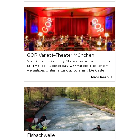
versteht. Trotz seiner kompakten Größe zeigt das
Museum zahlreiche Ausstellungen im Innen- und
Außenbereich. Eintrittskarten können sowohl im
Museum als auch online erworben werden.
GOP Varieté-Theater München
Von Stand-up-Comedy-Shows bis hin zu Zauberei
und Akrobatik bietet das GOP Varieté-Theater ein
vielseitiges Unterhaltungsprogramm. Die Gäste
können kulinarische Köstlichkeiten im Restaurant
Mehr lesen
Leander genießen, während sie die Bühnenshows
besuchen oder einfach nur in den Theatersaal
gehen.
Eisbachwelle