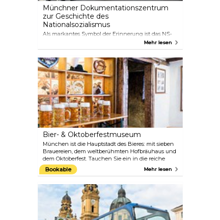
Münchner Dokumentationszentrum
zur Geschichte des
Nationalsozialismus
Als markantes Symbol der Erinnerung ist das NS-
Dokumentationszentrum als Ort des Lernens und
Mehr lesen
der Reflexion konzipiert. Es steht am historischen
Ort des „Braunen Hauses“, der ehemaligen
Parteizentrale der Nationalsozialistischen
Deutschen Arbeiterpartei (NSDAP) in München.
Ziel des Museums ist es, die Geschichte der
nationalsozialistischen Diktatur in einem
zeitgenössischen und globalen Rahmen zu
erforschen. Der Eintritt in das Museum ist frei.
Bier- & Oktoberfestmuseum
München ist die Hauptstadt des Bieres: mit sieben
Brauereien, dem weltberühmten Hofbräuhaus und
dem Oktoberfest. Tauchen Sie ein in die reiche
Geschichte des Bieres, von seinen Ursprüngen
Bookable
Mehr lesen
während der Völkerwanderung bis hin zu seiner
Rolle in Klöstern, Brautechniken und dem Erlass
des „Reinheitsgebots“ von 1516. Das Museum zeigt
auch das Innere eines traditionellen Münchner
Bürgerhauses. Auch das Oktoberfest hat eine lange
Geschichte: Es begann als Nationalfeiertag zur
Feier der Hochzeit von Ludwig I. mit Prinzessin