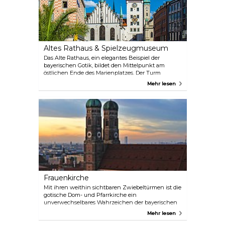
Altes Rathaus & Spielzeugmuseum
Das Alte Rathaus, ein elegantes Beispiel der
bayerischen Gotik, bildet den Mittelpunkt am
östlichen Ende des Marienplatzes. Der Turm
beherbergt das Spielzeugmuseum und den
Mehr lesen
Festsaal im zweiten Stock. Das Gebäude zeichnet
sich durch seine architektonische Gestaltung und
seine Holzdecken aus.
Frauenkirche
Mit ihren weithin sichtbaren Zwiebeltürmen ist die
gotische Dom- und Pfarrkirche ein
unverwechselbares Wahrzeichen der bayerischen
Landeshauptstadt. Von der Spitze des Südturms hat
Mehr lesen
man einen atemberaubenden Blick auf die Stadt