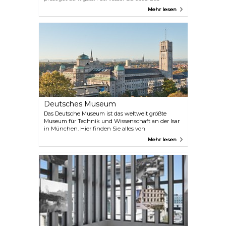
Gebäude beherbergt das Residenzmuseum und die
Mehr lesen
Schatzkammer. Der perfekte Ort für Kinder, um
einen Einblick in vier Jahrhunderte königlicher
Kultur zu bekommen. Verpassen Sie nicht den
Hofgarten am Odeonsplatz in der Nähe der
Residenz. Er ist einer der schönsten Renaissance-
Gärten nördlich der Alpen und eine friedliche Oase
mit einem herrlichen Blick auf die Theatinerkirche.
Deutsches Museum
Das Deutsche Museum ist das weltweit größte
Museum für Technik und Wissenschaft an der Isar
in München. Hier finden Sie alles von
Bergbautechniken bis zur Astronomie, mit vielen
Mehr lesen
originalen historischen Artefakten wie dem ersten
Dieselmotor. Außerdem bietet das Museum
Workshops und Führungen für Kinder an. Es gibt
zwei Außenstellen: eine in Schleißheim nördlich
von München, die sich mit Flugzeugen befasst,
und eine auf der Theresienhöhe, in der alle Arten
von Landverkehrsmitteln ausgestellt sind. Die
jüngste Erweiterung des Hauptmuseums ist das
ZNT, das Zentrum Neue Technologien mit den
Schwerpunkten Nano- und Biotechnologien.