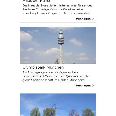
Haus der Kunst
Das Haus der Kunst ist ein international führendes
Zentrum für zeitgenössische Kunst mit einem
interdisziplinären Programm. Jährlich präsentiert
die Galerie etwa zehn Ausstellungen von neuen
Mehr lesen
Talenten und etablierten Künstlern. Seit 2011 wird
eine Auswahl an Videokunst aus der Sammlung
Goetz in mehreren Ausstellungen im ehemaligen
Luftschutzbunker gezeigt. Neben den
Ausstellungen und Veranstaltungen legt die
Institution einen Schwerpunkt auf Forschung,
Studium und Wissensvermittlung.
Olympiapark München
Als Austragungsort der XX. Olympischen
Sommerspiele 1972 wurde die 3 Quadratkilometer
große Sportlandschaft im Norden Münchens
errichtet. Der Park dient auch heute noch als Ort
Mehr lesen
für kulturelle, gesellschaftliche und religiöse
Veranstaltungen. Vergessen Sie nicht, den
Olympiaturm zu besuchen, von dem aus Sie einen
atemberaubenden Blick auf die Stadt und die
Alpen in der Ferne haben.