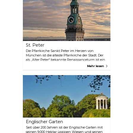
halten. So können die Besucher an einem
einzigen Tag eine Vielzahl von Tieren aus der
ganzen Welt erleben, darunter Pinguine, Elefanten,
Kängurus, Seelöwen, Greifvögel und Raubtiere.
St. Peter
Die Pfarrkirche Sankt Peter im Herzen von
München ist die älteste Pfarrkirche der Stadt. Der
als „Alter Peter“ bekannte Renaissanceturm ist ein
Wahrzeichen der Stadt und bietet den Besuchern
Mehr lesen
einen wunderbaren Blick auf die Stadt und die
nahen Alpen.
Englischer Garten
Seit über 200 Jahren ist der Englische Garten mit
seinen 9.000 Hektar üppigen Wiesen und seinen