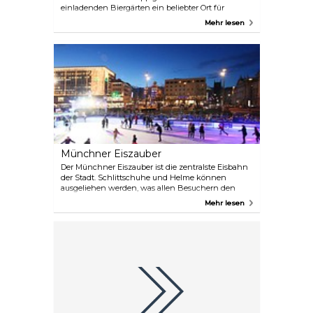
einladenden Biergärten ein beliebter Ort für
Spaziergänger jeden Alters. Das Freizeitparadies
Mehr lesen
erstreckt sich von der Prinzregentenstraße bis
nach München Freimann.
Münchner Eiszauber
Der Münchner Eiszauber ist die zentralste Eisbahn
der Stadt. Schlittschuhe und Helme können
ausgeliehen werden, was allen Besuchern den
Zugang zur Eisbahn ermöglicht. Darüber hinaus
Mehr lesen
können die Gäste eine Vielzahl von Speisen und
Getränken genießen, während sie den
Panoramablick von der Terrasse genießen.