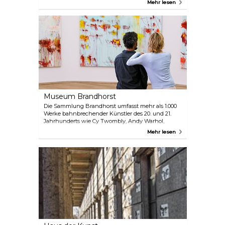
Mehr lesen
Architekturmuseum der TU München und die
Staatliche Graphische Sammlung. Gemeinsam
bieten sie ein vielfältiges Ausstellungs- und
Sammlungsangebot, das Besuchern mit
unterschiedlichen Hintergründen und Interessen
gerecht wird.
Museum Brandhorst
Die Sammlung Brandhorst umfasst mehr als 1.000
Werke bahnbrechender Künstler des 20. und 21.
Jahrhunderts wie Cy Twombly, Andy Warhol,
Sigmar Polke, Damien Hirst und Mike Kelley. Das
Mehr lesen
Museum zeigt auch zeitgenössische
Videoinstallationen. Der Eintritt ins Museum
Brandhorst ist für Kinder und Jugendliche bis 18
Jahre frei.