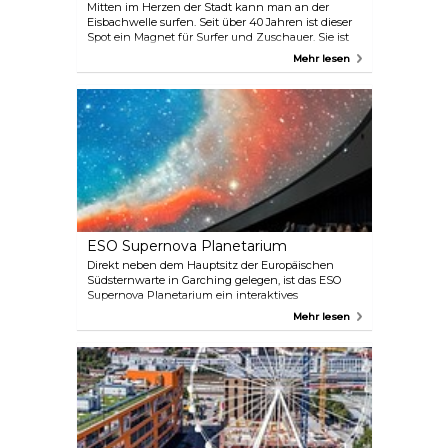
Mitten im Herzen der Stadt kann man an der
Eisbachwelle surfen. Seit über 40 Jahren ist dieser
Spot ein Magnet für Surfer und Zuschauer. Sie ist
weltweit als die beständigste, größte und beste
Mehr lesen
Flusswelle in städtischer Umgebung bekannt. Aber
nur zur Vorwarnung – dieser Spot ist wirklich nur
für sehr erfahrene Profis geeignet. Die Wellen sind
knifflig und können gefährlich sein, daher ist es
nicht der richtige Ort für Anfänger. Aber selbst
wenn Sie nicht surfen wollen, lohnt es sich auf
jeden Fall, den Experten bei ihren Tricks
zuzusehen.
ESO Supernova Planetarium
Direkt neben dem Hauptsitz der Europäischen
Südsternwarte in Garching gelegen, ist das ESO
Supernova Planetarium ein interaktives
Lernzentrum für alle Altersgruppen. Das Highlight
Mehr lesen
ist das hochmoderne Planetarium mit seiner 360-
Grad-Kuppel. Insgesamt werden zehn
verschiedene Führungen in deutscher und
englischer Sprache angeboten, bei denen die
Besucher mehr über Wissenschaft und die Natur
des Universums erfahren können.