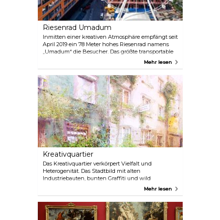
Riesenrad Umadum
Inmitten einer kreativen Atmosphäre empfängt seit
April 2019 ein 78 Meter hohes Riesenrad namens
„Umadum“ die Besucher. Das größte transportable
Riesenrad der Welt bietet einen atemberaubenden
Mehr lesen
Panoramablick über München bis hin zu den
Alpen.
Kreativquartier
Das Kreativquartier verkörpert Vielfalt und
Heterogenität. Das Stadtbild mit alten
Industriebauten, bunten Graffiti und wild
wachsenden Gärten ist der Ort, an dem Künstler
Mehr lesen
und Designer ihre Ateliers und offenen
Werkstätten betreiben. Von Performances über
Ausstellungen bis hin zu Konzerten entsprechen
Inhalte, Themen und Ästhetik nur selten der