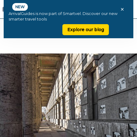
NEW
×
ArrivalGuides is now part of Smartvel. Discover our new
smarter travel tools
Explore our blog