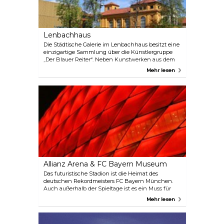
Lenbachhaus
Die Städtische Galerie im Lenbachhaus besitzt eine
einzigartige Sammlung über die Künstlergruppe
„Der Blauer Reiter“. Neben Kunstwerken aus dem
19. Jahrhundert stellt das Museum auch Kunst aus
Mehr lesen
der Zeit nach 1945 aus.
Allianz Arena & FC Bayern Museum
Das futuristische Stadion ist die Heimat des
deutschen Rekordmeisters FC Bayern München.
Auch außerhalb der Spieltage ist es ein Muss für
jeden Besucher der Stadt. Nehmen Sie an einer
Mehr lesen
geführten Arena-Tour durch dieses
außergewöhnliche Stadion teil und werfen Sie
einen einzigartigen Blick hinter die Kulissen,