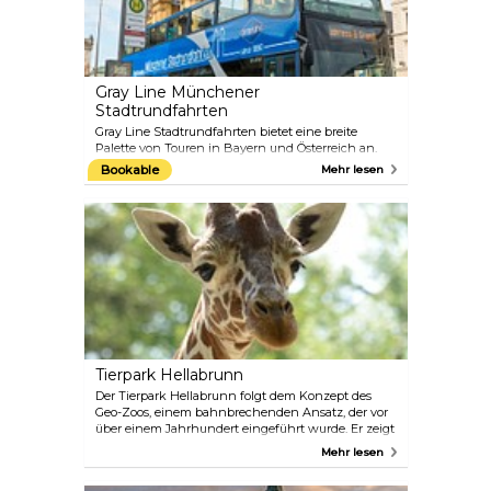
Theresia von Sachsen-Hildburghausen. Im Laufe
der Zeit hat es sich zum größten Volksfest der Welt
entwickelt.
Gray Line Münchener
Stadtrundfahrten
Gray Line Stadtrundfahrten bietet eine breite
Palette von Touren in Bayern und Österreich an.
Unter der Leitung von professionellen Guides
Bookable
Mehr lesen
führen diese Touren zu beliebten Attraktionen wie
den Märchenschlössern von König Ludwig II,
darunter Neuschwanstein und Linderhof, sowie in
die Mozartstadt Salzburg in Österreich.
Tierpark Hellabrunn
Der Tierpark Hellabrunn folgt dem Konzept des
Geo-Zoos, einem bahnbrechenden Ansatz, der vor
über einem Jahrhundert eingeführt wurde. Er zeigt
Tiere, die nach ihren Herkunftskontinenten
Mehr lesen
gruppiert sind, und versucht, sie so weit wie
möglich in ihren natürlichen Lebensräumen zu