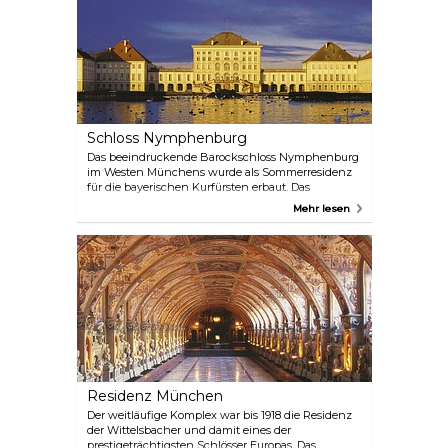
einschließlich des Spielertunnels und der
Umkleidekabinen. Abgerundet wird das Erlebnis
durch einen Besuch des FC Bayern Museums, in
dem die Geschichte eines der größten
europäischen Vereine durch eine fesselnde
Mischung aus Informationen und
emotionsgeladenen Geschichten zum Leben
erweckt wird.
Schloss Nymphenburg
Das beeindruckende Barockschloss Nymphenburg
im Westen Münchens wurde als Sommerresidenz
für die bayerischen Kurfürsten erbaut. Das
Hauptgebäude beherbergt heute ein Museum,
Mehr lesen
während in der Umgebung weitläufige Gärten,
zahlreiche kleinere Bauten und Pavillons sowie ein
exotisches Gewächshaus mit einem Café zu finden
sind. Berühmt ist das Schloss auch als Geburtsort
von König Ludwig II.
Residenz München
Der weitläufige Komplex war bis 1918 die Residenz
der Wittelsbacher und damit eines der
prestigeträchtigsten Schlösser Europas. Das