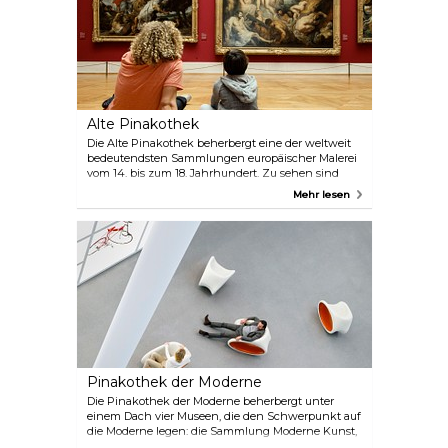
traditionellen Münchner Kultur.
Alte Pinakothek
Die Alte Pinakothek beherbergt eine der weltweit
bedeutendsten Sammlungen europäischer Malerei
vom 14. bis zum 18. Jahrhundert. Zu sehen sind
Werke von Dürer, Raffael, Leonardo, Tizian, El Greco,
Mehr lesen
Rubens, Rembrandt, Boucher und anderen.
Pinakothek der Moderne
Die Pinakothek der Moderne beherbergt unter
einem Dach vier Museen, die den Schwerpunkt auf
die Moderne legen: die Sammlung Moderne Kunst,
die Neue Sammlung für internationales Design, das