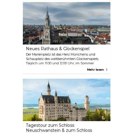
mit den Alpen im Hintergrund.
Neues Rathaus & Glockenspiel
Der Marienplatz ist das Herz Münchens und
Schauplatz des weltberühmten Glockenspiels.
Täglich um 11:00 und 12:00 Uhr, im Sommer
zusätzlich um 17:00 Uhr, erwachen die
Mehr lesen
mechanischen Tänzer im Turm des Neuen
Rathauses zum Leben, wenn die Uhr schlägt. Die
neugotische Fassade des Gebäudes ist ein beliebter
Hintergrund für Erinnerungsfotos. Steigen Sie auf
die Spitze des 85 Meter hohen Turms, um einen
schönen Blick auf die Stadt zu genießen.
Tagestour zum Schloss
Neuschwanstein & zum Schloss