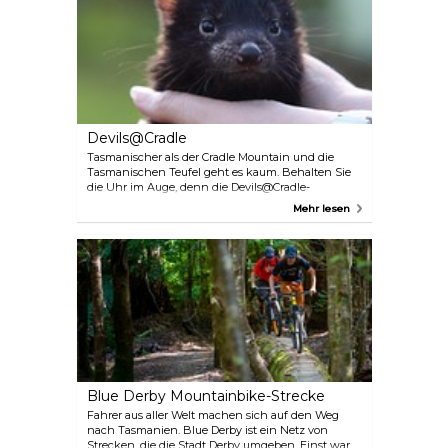
Lodge, einer luftigen Lodge auf den Klippen mit
Blick auf den azurblauen Ozean und die
orangefarbenen Felsen. Spazieren Sie durch das
Buschland zum Spa und beginnen Sie Ihr Spa-
Erlebnis mit einem wohltuenden Bad im
Badepavillon im Freien.
Devils@Cradle
Tasmanischer als der Cradle Mountain und die
Tasmanischen Teufel geht es kaum. Behalten Sie
die Uhr im Auge, denn die Devils@Cradle-
Fütterung findet um Punkt 17:30 Uhr statt – sonst
Mehr lesen
werden die Teufel böse. Dies ist eine seltene
Gelegenheit, diese einzigartigen Tiere in
Gesellschaft von anderen fleischfressenden
Beuteltieren zu beobachten – dem Tüpfelbeutel-
und Riesenbeutelmarder.
Blue Derby Mountainbike-Strecke
Fahrer aus aller Welt machen sich auf den Weg
nach Tasmanien. Blue Derby ist ein Netz von
Strecken, die die Stadt Derby umgeben. Einst war