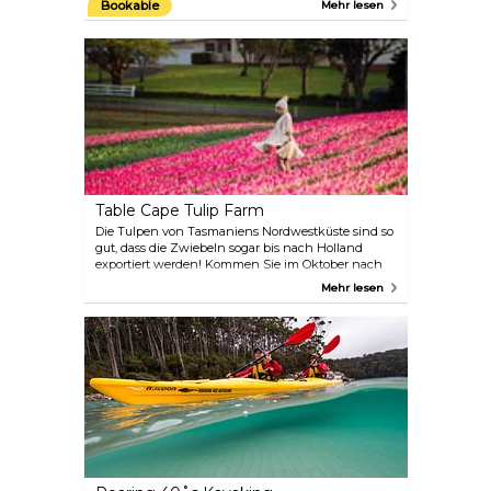
Bookable
Mehr lesen
Sträflingssiedlung in Australien und eine der
bedeutendsten Sträflingsstätten der Welt.
Table Cape Tulip Farm
Die Tulpen von Tasmaniens Nordwestküste sind so
gut, dass die Zwiebeln sogar bis nach Holland
exportiert werden! Kommen Sie im Oktober nach
Wynyard und sehen Sie sich die Tulpen in voller
Mehr lesen
Blüte an, wenn die Reihen der spektakulären
Tulpen das Table Cape schmücken.