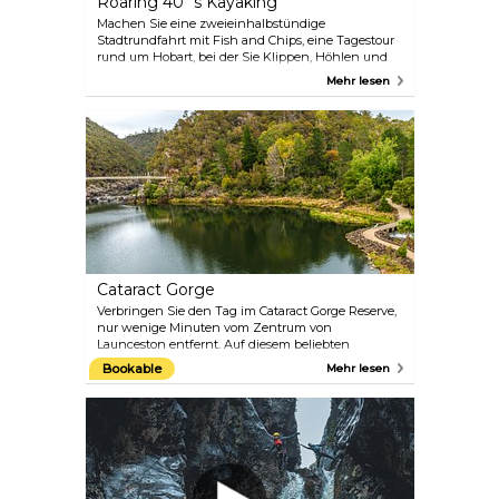
Roaring 40˚s Kayaking
Machen Sie eine zweieinhalbstündige
Stadtrundfahrt mit Fish and Chips, eine Tagestour
rund um Hobart, bei der Sie Klippen, Höhlen und
Strände erkunden, eine mehrtägige Expedition in
Mehr lesen
die Tasmanische Wildnis oder eine
Entdeckungsreise durch atemberaubende
Landschaften, bei der Sie fernab der ausgetretenen
Pfade des modernen Lebens gleiten.
Cataract Gorge
Verbringen Sie den Tag im Cataract Gorge Reserve,
nur wenige Minuten vom Zentrum von
Launceston entfernt. Auf diesem beliebten
städtischen Spielplatz gibt es Pfaue und Wallabys,
Bookable
Mehr lesen
Klettermöglichkeiten und ein Schwimmbad.
Folgen Sie einem Pfad entlang der Felswand und
blicken Sie hinunter auf den South Esk River. Auf
der schattigen Nordseite, den so genannten Cliff
Grounds, befindet sich ein viktorianischer Garten
mit Farnen und exotischen Pflanzen. Gehen Sie
über die Fußgängerbrücke und fahren Sie mit dem
Sessellift über den Fluss.