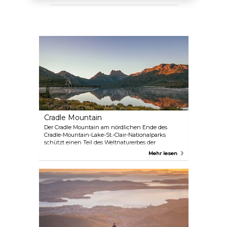
Cradle Mountain
Der Cradle Mountain am nördlichen Ende des
Cradle-Mountain-Lake-St.-Clair-Nationalparks
schützt einen Teil des Weltnaturerbes der
Tasmanischen Wildnis. Die umliegende Landschaft
Mehr lesen
ist vielfältig und umfasst Grasland, Regenwald und
alte Pflanzen. Der Park bietet auch einen
reichhaltigen Lebensraum für Wildtiere wie
Tasmanische Teufel, Beutelmarder, Schnabeltiere,
Ameisenigel und verschiedene Vogelarten.
Begeben Sie sich auf den Rundweg Dove Lake
Circuit, der sich entlang des Seeufers erstreckt und
eine angenehme, relativ flache Wanderung von
sechs Kilometern Länge unterhalb der hoch
aufragenden Spitzen des Cradle Mountain bietet.