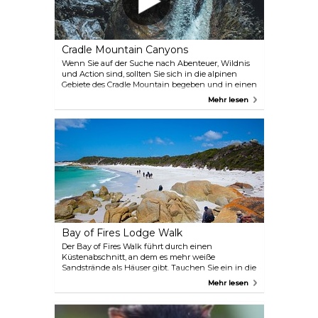
Cradle Mountain Canyons
Wenn Sie auf der Suche nach Abenteuer, Wildnis
und Action sind, sollten Sie sich in die alpinen
Gebiete des Cradle Mountain begeben und in einen
Neoprenanzug steigen. Cradle Mountain Canyons
Mehr lesen
bietet Ausflüge an, bei denen Sie durch uralte
Schluchten springen, schwimmen und sich
abseilen.
Bay of Fires Lodge Walk
Der Bay of Fires Walk führt durch einen
Küstenabschnitt, an dem es mehr weiße
Sandstrände als Häuser gibt. Tauchen Sie ein in die
unberührte Küstenlandschaft, in der es von
Mehr lesen
Wildtieren nur so wimmelt. Die Unterbringung
erfolgt unkompliziert und luxuriös entweder im
Strandcamp oder in der exklusiven Bay of Fires