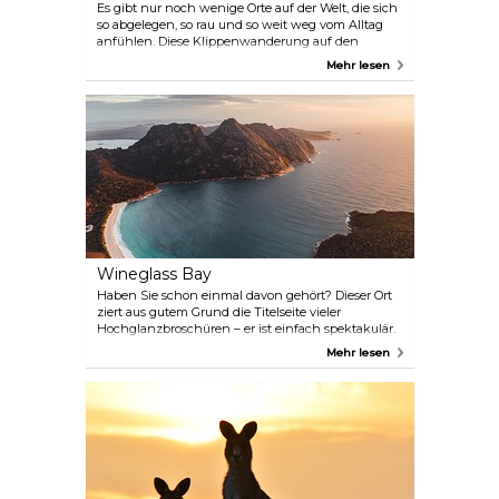
Es gibt nur noch wenige Orte auf der Welt, die sich
so abgelegen, so rau und so weit weg vom Alltag
anfühlen. Diese Klippenwanderung auf den
höchsten Meeresklippen Australiens im Tasman-
Mehr lesen
Nationalpark auf dem Three Capes Track wird Ihre
Sinne erfrischen. Three Capes ist eine
selbstgeführte Wanderung mit drei Hütten, die
maximalen Komfort bei minimalen Auswirkungen
auf die Umwelt bieten. Pellet-Heizungen sorgen
dafür, dass die Wanderer das ganze Jahr über
bequem bleiben.
Wineglass Bay
Haben Sie schon einmal davon gehört? Dieser Ort
ziert aus gutem Grund die Titelseite vieler
Hochglanzbroschüren – er ist einfach spektakulär.
Stellen Sie sich vor, wie saphirblaues Meer an einen
Mehr lesen
perfekten weißen Sandstrand grenzt – eine Art von
Strand, die normalerweise romantischen
Filmszenen vorbehalten ist. Aber in der Wineglass
Bay kann jeder in dieser perfekten Umgebung
wandern. Fühlen Sie sich energiegeladen?
Erklimmen Sie The Hazards, um die Wineglass Bay
zu überblicken, oder paddeln Sie mit dem Kajak
um die rosa Berge. Wenn Ihnen das alles zu
anstrengend erscheint, kann die entspannte