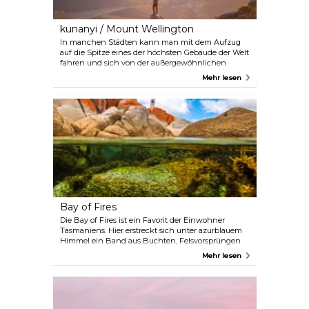
kunanyi / Mount Wellington
In manchen Städten kann man mit dem Aufzug
auf die Spitze eines der höchsten Gebäude der Welt
fahren und sich von der außergewöhnlichen
Aussicht überwältigen lassen. Hobart braucht keine
Mehr lesen
Wolkenkratzer zu haben. Mit 1270 Metern ist der
kunanyi / Mount Wellington mehr als doppelt so
hoch wie das höchste Gebäude der Welt.
Bay of Fires
Die Bay of Fires ist ein Favorit der Einwohner
Tasmaniens. Hier erstreckt sich unter azurblauem
Himmel ein Band aus Buchten, Felsvorsprüngen
und leeren Stränden. Das Bay of Fires Conservation
Mehr lesen
Area bietet saubere weiße Strände, türkisfarbenes
Wasser und Granitfelsen mit leuchtend
orangefarbenen Flechten. Strandaktivitäten und
Vogelbeobachtung sind hier sehr beliebt, und mit
etwas Glück können Sie eine Gruppe Delfine