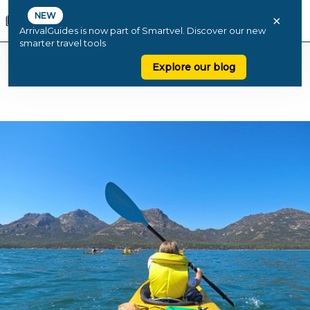
NEW
×
ArrivalGuides is now part of Smartvel. Discover our new
smarter travel tools
Explore our blog