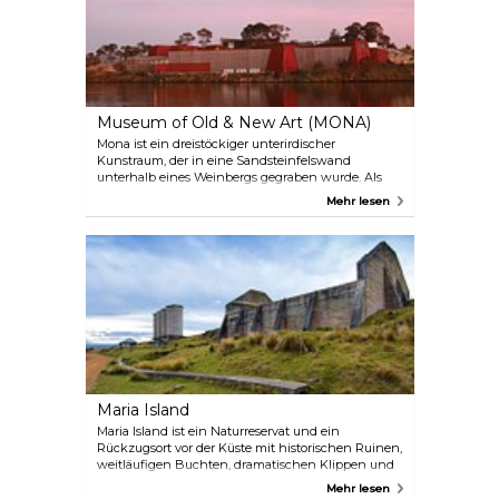
beobachten, die parallel zum Strand vorbeizieht.
Das Gebiet ist bekannt für seine Schnorchel- und
Tauchmöglichkeiten, mit malerischen Riffen,
Korallen, Unterwasserhöhlen und einer reichen
Unterwasserwelt.
Museum of Old & New Art (MONA)
Mona ist ein dreistöckiger unterirdischer
Kunstraum, der in eine Sandsteinfelswand
unterhalb eines Weinbergs gegraben wurde. Als
größtes Privatmuseum Australiens ist das Mona mit
Mehr lesen
seinem unkonventionellen und anspruchsvollen
kuratorischen Ansatz ein Muss für jeden Besucher
Australiens.
Maria Island
Maria Island ist ein Naturreservat und ein
Rückzugsort vor der Küste mit historischen Ruinen,
weitläufigen Buchten, dramatischen Klippen und
vielen Geschichten. Maria Island liegt vor der
Mehr lesen
Ostküste Tasmaniens und ist nur mit der Fähre zu