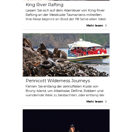
King River Rafting
Lassen Sie sich auf dem Abenteuer von King River
Rafting an der Westküste Tasmaniens mitreißen.
Ihre Reise beginnt an Bord der 118 Jahre alten West
Coast Wilderness Railway, Australiens einzigem
Mehr lesen
Dampfzug dieser Art. Mit den Flößen auf dem Kopf
und den Rafting-Teilnehmern an Bord fährt der
Zug durch abgelegene Regenwälder und
unglaubliche Landschaften nach Dubbil Barril, wo
Ihre Reise eine rasante Wendung nimmt. Hier
tauschen Sie Komfort gegen Nervenkitzel, wenn
Sie sich in die Stromschnellen des mächtigen King
River stürzen, der so schnell fließt wie das
Adrenalin. Unterwegs, wenn das Wasser ruhig ist,
erzählt Ihnen Ihr Guide Geschichten über die
faszinierende Geschichte der Region.
Pennicott Wilderness Journeys
Fahren Sie entlang der zerklüfteten Küste von
Bruny Island, um Albatrosse, Delfine, Robben und
wandernde Wale zu beobachten, oder entlang der
Küste der Tasman-Halbinsel, um die höchsten
Mehr lesen
Meeresklippen der südlichen Hemisphäre und
Tasman Island zu sehen.