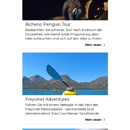
Bicheno Penguin Tour
Beobachten Sie auf einer Tour nach Einbruch der
Dunkelheit, wie kleine wilde Pinguine aus dem
Meer auftauchen und sich auf den Weg zu ihrem
Zuhause in einer natürlichen Brutstätte machen.
Mehr lesen
Die Tour wurde von Einheimischen zum Schutz
der Pinguinpopulation ins Leben gerufen und
ermöglicht es Ihnen, sich den Pinguinen zu
nähern, ohne sie bei ihrer nächtlichen Reise zu
stören. Da es sich um wilde Vögel handelt, variieren
die Anzahl der Pinguine und die Ankunftszeiten je
nach Lebenszyklus und Wetterlage. Von September
bis Januar sind die Pinguine in größerer Zahl
anzutreffen (100–125 Tiere). Auf dieser Tour können
Sie damit rechnen, einem Pinguin sehr nahe zu
kommen.
Freycinet Adventures
Fahren Sie mit einem Seekajak in das Herz des
Freycinet-Nationalparks – die Kontraste sind
atemberaubend. Rosa Granitberge, Sandstrände
und klares blaues Wasser.
Mehr lesen