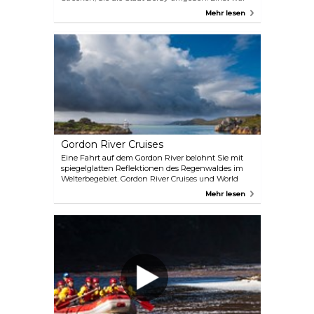
es das Zentrum des Zinnbergbaus, doch heute sind
Mehr lesen
es die Mountainbiker, die sich hier austoben.
Cruisen Sie auf den Gipfel des Hügels. Rasen Sie so
schnell Sie können bergab. Wiederholen Sie es.
Gordon River Cruises
Eine Fahrt auf dem Gordon River belohnt Sie mit
spiegelglatten Reflektionen des Regenwaldes im
Welterbegebiet. Gordon River Cruises und World
Heritage Cruises bringen Sie auf diesem uralten
Mehr lesen
Wasserweg bis nach Sarah Island, wo Sie bei einem
Spaziergang durch die Ruinen der einst
berüchtigten Sträflingssiedlung eine
Geschichtsstunde erhalten.