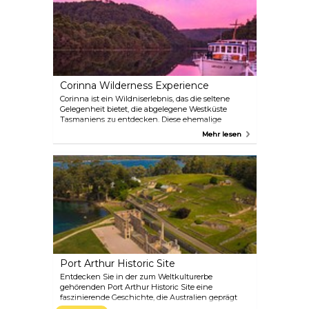
vom Parkplatz entfernt sind.
Corinna Wilderness Experience
Corinna ist ein Wildniserlebnis, das die seltene
Gelegenheit bietet, die abgelegene Westküste
Tasmaniens zu entdecken. Diese ehemalige
Goldgräberstadt ist das südliche Tor zum weltweit
Mehr lesen
bedeutenden Tarkine Forest. Corinna wurde vor
kurzem in ein touristisches Erlebnis umgewandelt
und bietet Besuchern Zugang zu einer reichen
Pionier- und Naturgeschichte. Corinna liegt
inmitten des unberührten gemäßigten
Regenwaldes und bietet Unterkünfte in Cottages,
ein stattliches Gästehaus sowie das Tarkine Hotel
und das Tannin Restaurant, das regionale Produkte
vor Ort serviert.
Port Arthur Historic Site
Entdecken Sie in der zum Weltkulturerbe
gehörenden Port Arthur Historic Site eine
faszinierende Geschichte, die Australien geprägt
hat. Port Arthur ist die am besten erhaltene