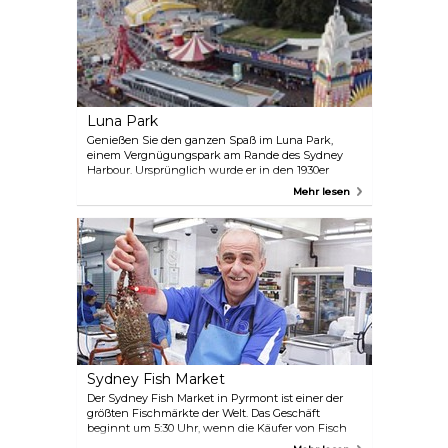
Schiff zu steuern oder sich einfach zurücklehnen
und entspannen. Für Nervenkitzel und
atemberaubende Aussichten können Sie bei der
Mastkletteraktion einen Mast erklimmen.
Luna Park
Genießen Sie den ganzen Spaß im Luna Park,
einem Vergnügungspark am Rande des Sydney
Harbour. Ursprünglich wurde er in den 1930er
Jahren erbaut. Zu den Attraktionen gehören das
Mehr lesen
fabelhafte Ferris Wheel, der Tango Train, die Giant
Slide, das Space Shuttle und die Achterbahn Big
Dipper. Daneben gibt es Shows – die Laughing
Clowns, Crazy Crooners und Goin' Fishin' – mit
klassischen Karnevalspreisen. Gönnen Sie sich Hot
Dogs, Zuckerwatte und Fish 'n Chips. Dieses
ikonische Wahrzeichen steht auf der Liste des State
Heritage Register und ist seit Generationen ein
beliebtes Ausflugsziel für Australier.
Sydney Fish Market
Der Sydney Fish Market in Pyrmont ist einer der
größten Fischmärkte der Welt. Das Geschäft
beginnt um 5:30 Uhr, wenn die Käufer von Fisch
und Meeresfrüchten eintreffen und um die besten