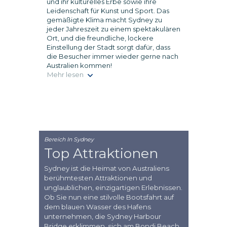
und ihr kulturelles Erbe sowie ihre
Leidenschaft für Kunst und Sport. Das
gemäßigte Klima macht Sydney zu
jeder Jahreszeit zu einem spektakulären
Ort, und die freundliche, lockere
Einstellung der Stadt sorgt dafür, dass
die Besucher immer wieder gerne nach
Australien kommen!
Mehr lesen
Bereich In Sydney
Top Attraktionen
Sydney ist die Heimat von Australiens
berühmtesten Attraktionen und
unglaublichen, einzigartigen Erlebnissen.
Ob Sie nun eine stilvolle Bootsfahrt auf
dem blauen Wasser des Hafens
unternehmen, die Sydney Harbour
Bridge erklimmen, sich am Bondi Beach