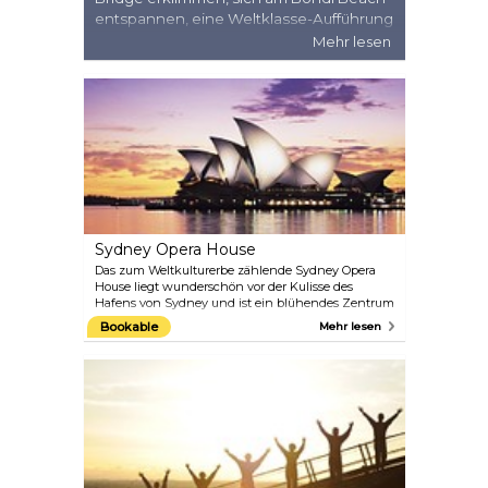
entspannen, eine Weltklasse-Aufführung
im Sydney Opera House, das zum
Mehr lesen
Weltkulturerbe gehört, sehen, Wale
beobachten oder Koalas besuchen
möchten – all das können Sie in dieser
herrlichen Stadt erleben.
Sydney Opera House
Das zum Weltkulturerbe zählende Sydney Opera
House liegt wunderschön vor der Kulisse des
Hafens von Sydney und ist ein blühendes Zentrum
für Kunst, Kultur und Geschichte. Als „eines der
Bookable
Mehr lesen
unbestreitbaren Meisterwerke menschlicher
Kreativität, nicht nur im 20. Jahrhundert, sondern
in der Geschichte der Menschheit“, wie es in einem
Bericht zum Weltkulturerbe heißt, zieht es jedes
Jahr Millionen von Besuchern aus aller Welt an.
Erleben Sie alles, was das Sydney Opera House zu
bieten hat, indem Sie an einer Führung
teilnehmen, eine Show besuchen und bei
Sonnenuntergang einen Cocktail in der Opera Bar
oder ein köstliches Essen im renommierten