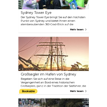
Sydney Tower Eye
Der Sydney Tower Eye bringt Sie auf den höchsten
Punkt von Sydney und bietet Ihnen einen
atemberaubenden 360-Grad-Blick auf die
wunderschöne Hafenstadt, die weißen
Mehr lesen
Sandstrände, den Pazifischen Ozean und die zum
Weltkulturerbe gehörenden Blue Mountains.
Großsegler im Hafen von Sydney
Begeben Sie sich auf eine Reise in die
Vergangenheit an Bord eines historischen
Großseglers, ganz in der Tradition der Seefahrer, die
1788 zum ersten Mal in den Sydney Harbour
Bookable
Mehr lesen
segelten. Diese restaurierten antiken Schiffe
werden von einer Crew aus alten Seefahrern
begleitet – Ihren Gastgebern für diesen Tag. Sie
können gerne mithelfen, die Segel zu hissen, das