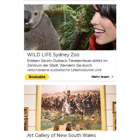
Wallabys, Emus und Krokodile leben in diesem
zoologischen Garten Seite an Seite mit Gorillas,
Tigern, Schneeleoparden, Bären, Schimpansen,
Giraffen, Zebras und Elefanten. Der Zoo ist ein Muss
für Familien und Menschen jeden Alters. Verpassen
Sie nicht die beeindruckenden Vogel- und
Robbenshows.
WILD LIFE Sydney Zoo
Erleben Sie ein Outback-Tierabenteuer direkt im
Zentrum der Stadt. Wandern Sie durch
verschiedene australische Lebensräume und
begegnen Sie einigen der beliebtesten,
Bookable
Mehr lesen
gefürchtetsten und einzigartigsten einheimischen
Tiere. Treffen Sie das riesige Krokodil Rex, begrüßen
Sie Kängurus, Wallabys und Emus, begegnen Sie
knuddeligen Koalas, wunderschönen
Schmetterlingen und vielem mehr! WILD LIFE
Sydney Zoo bietet interaktive Ausstellungen und
tägliche Tierpflegergespräche. Auf der WILD Flight
Seilbahn können Sie sogar über Rex fliegen.
Art Gallery of New South Wales