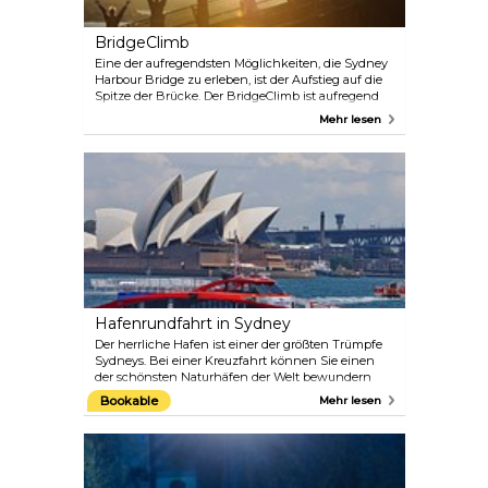
Bennelong Restaurant genießen.
BridgeClimb
Eine der aufregendsten Möglichkeiten, die Sydney
Harbour Bridge zu erleben, ist der Aufstieg auf die
Spitze der Brücke. Der BridgeClimb ist aufregend
und unvergesslich und gibt Ihnen die Möglichkeit,
Mehr lesen
zur Spitze der Brücke zu gehen und eine der
spektakulärsten Aussichten der Welt zu genießen,
134 Meter (440 ft) über dem Wasser. Der Blick über
den Hafen von Sydney – auf der größten (aber
nicht längsten) Stahlbogenbrücke der Welt – bietet
einen unglaublichen Panoramablick auf die Stadt,
ihren Hafen und ihre Wasserwege sowie auf den
dynamischen Lebensstil, den sie Einwohnern und
Besuchern gleichermaßen bietet.
Hafenrundfahrt in Sydney
Der herrliche Hafen ist einer der größten Trümpfe
Sydneys. Bei einer Kreuzfahrt können Sie einen
der schönsten Naturhäfen der Welt bewundern
und die herrliche Aussicht genießen. Sie haben die
Bookable
Mehr lesen
Wahl zwischen Dutzenden von Kreuzfahrten,
angefangen bei den berühmten Mittags- oder
Abendrundfahrten mit Captain Cook. Öffentliche
Fähren fahren von Circular Quay ab, oder Sie
können mit einem Großsegler von The Rocks aus