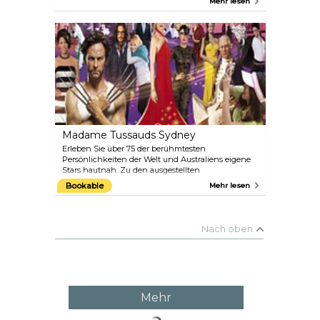
Mehr lesen
Fänge des Tages wetteifern – 2.700 Kisten mit
frischen Fischen und Meeresfrüchten. Kaufen Sie
etwas für den Grill oder genießen Sie ein
Mittagessen am Kai mit Blick auf das Wasser. Sie
können auch eine Führung hinter die Kulissen
buchen, um alles zu sehen, oder an einem
Fischkochkurs teilnehmen, der von einem der
führenden Köche Australiens geleitet wird.
Madame Tussauds Sydney
Erleben Sie über 75 der berühmtesten
Persönlichkeiten der Welt und Australiens eigene
Stars hautnah. Zu den ausgestellten
Berühmtheiten gehören Lady Gaga, Leonardo Di
Bookable
Mehr lesen
Caprio, Justin Bieber, Kylie Mingoue, Michael
Hutchence, Jimmy Barnes, Mark Webber, Nicole
Kidman, Brad Pitt und Angelina Jolie und viele
mehr, zusammen mit faszinierenden Fakten zu
Nach oben
jedem Star. Schreiten Sie über den roten Teppich
und genießen Sie die einzigartige Atmosphäre von
Glamour, Ruhm und Geschichte bei Madame
Tussauds Sydney und begeben Sie sich auf eine
interaktive Reise durch die Welt der Stars aus
Musik, Sport, Kultur, Film und vielem mehr.
Mehr