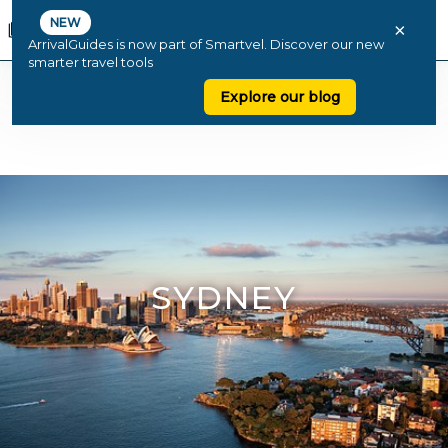
NEW
×
ArrivalGuides is now part of Smartvel. Discover our new
smarter travel tools
Explore our blog
SYDNEY