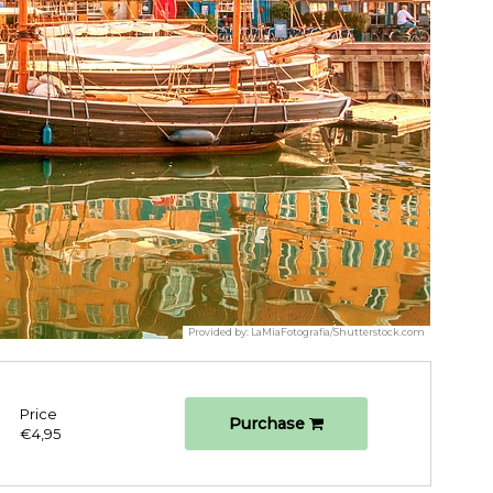
Provided by:
LaMiaFotografia/Shutterstock.com
Price
Purchase
€4,95