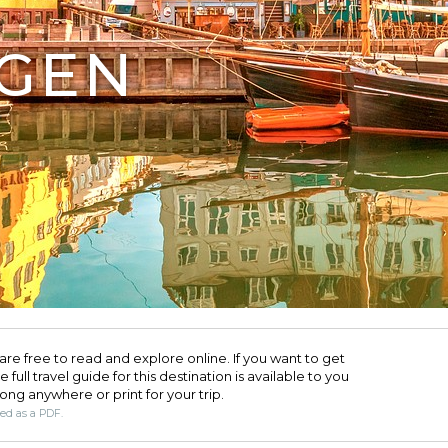
GEN
are free to read and explore online. If you want to get
full travel guide for this destination is available to you
long anywhere or print for your trip.​
ded as a PDF.