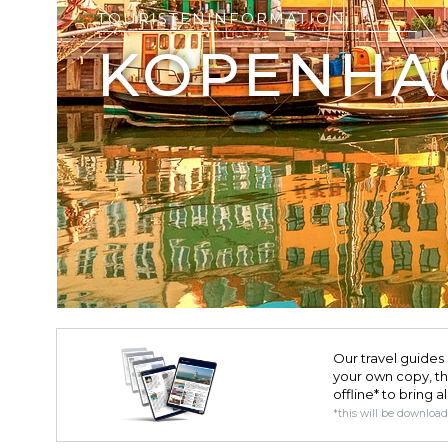
TOURISTENINFORMATION
KOPENHA
Our travel guides 
your own copy, the 
offline* to bring a
*this will be downloa