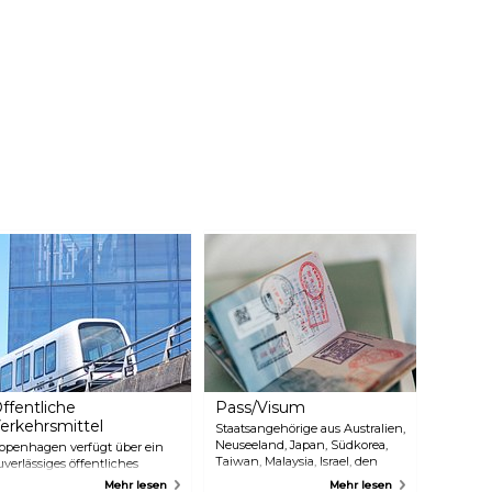
ffentliche
Pass/Visum
erkehrsmittel
Staatsangehörige aus Australien,
Neuseeland, Japan, Südkorea,
openhagen verfügt über ein
Taiwan, Malaysia, Israel, den
uverlässiges öffentliches
Vereinigten Arabischen
erkehrssystem mit U-Bahn, S-
Mehr lesen
Mehr lesen