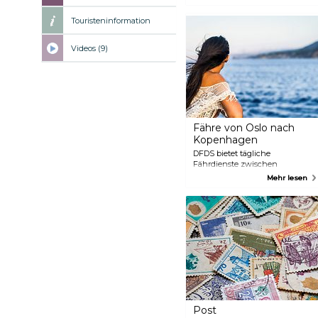
mit lebhaften Festivals und Musik
herrschen angenehme Temperat
Touristeninformation
diese Zeit für Aktivitäten im F
den Häfen der Umgebung. Die W
Februar sind die günstigste Reise
Videos (9)
Unterkünfte und Flugtickets. Tro
Zeit ideal für Indoor-Aktivitäte
Außerdem finden im Winter in 
Weihnachtsfeiern statt, die zu 
Atmosphäre der Stadt beitragen.
Fähre von Oslo nach
Kopenhagen
DFDS bietet tägliche
Fährdienste zwischen
Kopenhagen und Oslo an.
Mehr lesen
Post