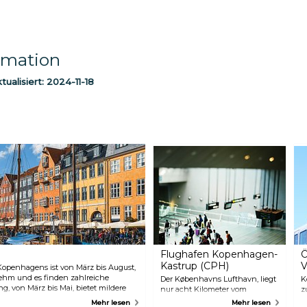
rmation
ualisiert:
2024-11-18
Flughafen Kopenhagen-
Ö
Kastrup (CPH)
V
Kopenhagens ist von März bis August,
ehm und es finden zahlreiche
Der Københavns Lufthavn, liegt
K
ng, von März bis Mai, bietet mildere
nur acht Kilometer vom
z
schenmassen, während der Sommer
Stadtzentrum entfernt. Als
V
Mehr lesen
Mehr lesen