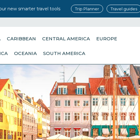
our new smarter travel tools
Trip Planner
Travel guides
A
CARIBBEAN
CENTRAL AMERICA
EUROPE
ICA
OCEANIA
SOUTH AMERICA