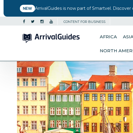
ArrivalGuides is now part of Smartvel. Discover 
NEW
CONTENT FOR BUSINESS
AFRICA
ASI
NORTH AMER