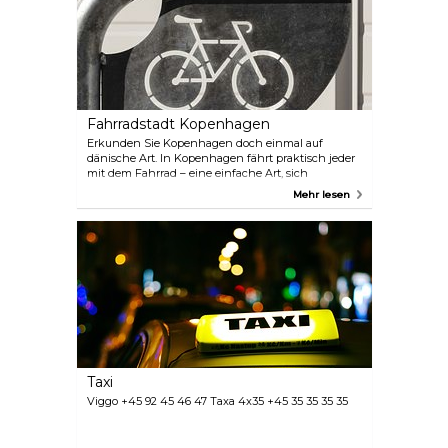
Fahrradstadt Kopenhagen
Erkunden Sie Kopenhagen doch einmal auf
dänische Art. In Kopenhagen fährt praktisch jeder
mit dem Fahrrad – eine einfache Art, sich
fortzubewegen, und es ist gut für die Umwelt.
Mehr lesen
Mieten Sie ein Fahrrad in Ihrem Hotel oder in
einem der vielen Fahrradverleihe in der Stadt. Einer
der beliebtesten Fahrradverleihe ist Donkey
Republic. Sie können ein Fahrrad mieten und es
an verschiedenen Orten in der Stadt abholen, und
Sie können es einfach mit Ihrem Telefon
aufschließen.
Taxi
Viggo +45 92 45 46 47 Taxa 4x35 +45 35 35 35 35