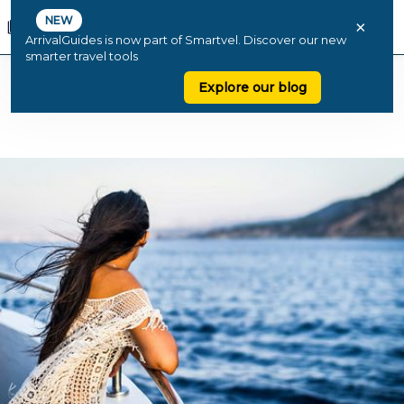
NEW
×
ArrivalGuides is now part of Smartvel. Discover our new
smarter travel tools
Explore our blog