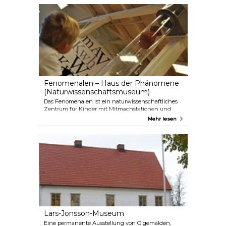
Fenomenalen – Haus der Phänomene
(Naturwissenschaftsmuseum)
Das Fenomenalen ist ein naturwissenschaftliches
Zentrum für Kinder mit Mitmachstationen und
speziellen Ausstellungen rund um Wissenschaft,
Mehr lesen
Technologie und Mathematik.
Lars-Jonsson-Museum
Eine permanente Ausstellung von Ölgemälden,