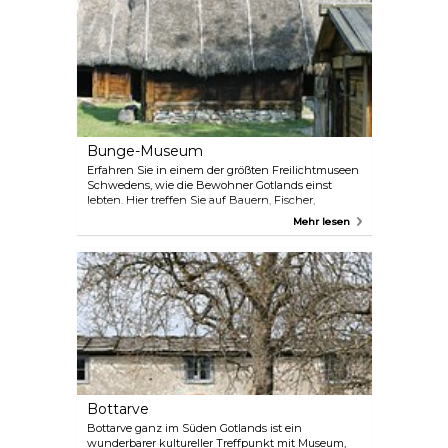
Ökologisches Restaurant und Café. Der
Museumsshop ist ganzjährig geöffnet. Nehmen Sie
sich ein Stück Gotland mit nach Hause!
Bunge-Museum
Erfahren Sie in einem der größten Freilichtmuseen
Schwedens, wie die Bewohner Gotlands einst
lebten. Hier treffen Sie auf Bauern, Fischer,
Kleinpächter, Steinmetze, Handwerker, Lehrer und
Mehr lesen
arme Leute in Häusern und auf Höfen aus der Zeit
von Mitte des 17. Jahrhunderts bis Ende der 1920er-
Jahre. Im Spielhaus gibt es Spielzeug und
Spielsachen aus vergangenen Zeiten. Hier können
sowohl Erwachsene als auch Kinder auf Stelzen
laufen, Blockhaus-Puzzle legen und Baumstämme
werfen. Weitere Informationen sowie die
Veranstaltungsdaten von Märkten, Turnieren und
anderen Events finden Sie unter:
Bottarve
Bottarve ganz im Süden Gotlands ist ein
wunderbarer kultureller Treffpunkt mit Museum,