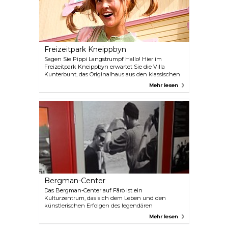
Freizeitpark Kneippbyn
Sagen Sie Pippi Langstrumpf Hallo! Hier im
Freizeitpark Kneippbyn erwartet Sie die Villa
Kunterbunt, das Originalhaus aus den klassischen
Pippi-Langstrumpf-Filmen. Der Sommer & Wasser
Mehr lesen
Park bietet sowohl kleinen als auch großen
Besuchern alles, was sie für einen aktiven und
zugleich komfortablen Urlaubsaufenthalt
brauchen.
Bergman-Center
Das Bergman-Center auf Fårö ist ein
Kulturzentrum, das sich dem Leben und den
künstlerischen Erfolgen des legendären
schwedischen Regisseurs und Drehbuchautors
Mehr lesen
Ingmar Bergman widmet.