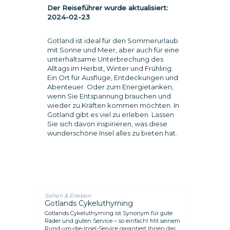
Der Reiseführer wurde aktualisiert:
2024-02-23
Gotland ist ideal für den Sommerurlaub
mit Sonne und Meer, aber auch für eine
unterhaltsame Unterbrechung des
Alltags im Herbst, Winter und Frühling.
Ein Ort für Ausflüge, Entdeckungen und
Abenteuer. Oder zum Energietanken,
wenn Sie Entspannung brauchen und
wieder zu Kräften kommen möchten. In
Gotland gibt es viel zu erleben. Lassen
Sie sich davon inspirieren, was diese
wunderschöne Insel alles zu bieten hat.
Sehen & Erleben
Gotlands Cykeluthyrning
Gotlands Cykeluthyrning ist Synonym für gute
Räder und guten Service – so einfach! Mit seinem
Rund-um-die-Insel-Service garantiert Ihnen das