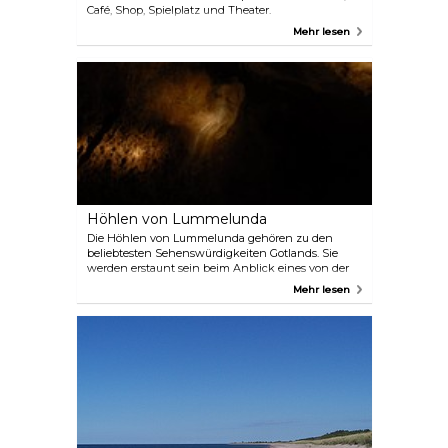
Café, Shop, Spielplatz und Theater.
Mehr lesen
Höhlen von Lummelunda
Die Höhlen von Lummelunda gehören zu den
beliebtesten Sehenswürdigkeiten Gotlands. Sie
werden erstaunt sein beim Anblick eines von der
Natur selbst erschaffenen Kunstwerks aus
Mehr lesen
beeindruckenden Hallen, überwältigenden
Stalaktiten und Fossilien. Im Rahmen eines
speziellen Höhlenabenteuers mit Führung
gelangen Sie durch schmale Löcher und vorbei an
unterirdischen Seen noch weiter in die Tiefen
dieser Unterwelt. Ganz in der Nähe der Höhlen
befindet sich ein geologischer Naturlehrpfad, der
durch eine beeindruckend schöne Landschaft
führt.