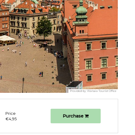
Provided by:
Warsaw Tourist Office
Price
Purchase
€4,95