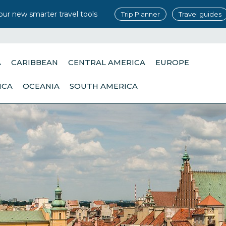
our new smarter travel tools
Trip Planner
Travel guides
A
CARIBBEAN
CENTRAL AMERICA
EUROPE
ICA
OCEANIA
SOUTH AMERICA