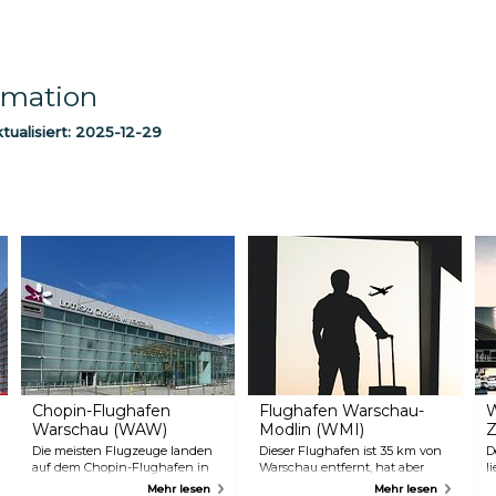
rmation
ualisiert:
2025-12-29
Chopin-Flughafen
Flughafen Warschau-
W
Warschau (WAW)
Modlin (WMI)
Z
Die meisten Flugzeuge landen
Dieser Flughafen ist 35 km von
D
auf dem Chopin-Flughafen in
Warschau entfernt, hat aber
l
Warschau, der mit öffentlichen
eine gute Anbindung an die
d
Mehr lesen
Mehr lesen