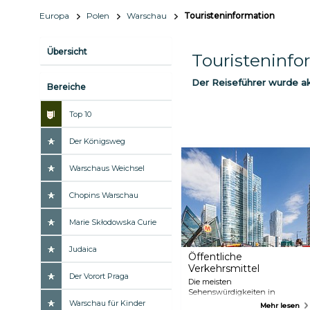
Europa
Polen
Warschau
Touristeninformation
Übersicht
Touristeninfo
Der Reiseführer wurde akt
Bereiche
Top 10
Der Königsweg
Warschaus Weichsel
Chopins Warschau
Marie Skłodowska Curie
Judaica
Öffentliche
Verkehrsmittel
Der Vorort Praga
Die meisten
Sehenswürdigkeiten in
Warschau können Sie zu Fuß
Warschau für Kinder
Mehr lesen