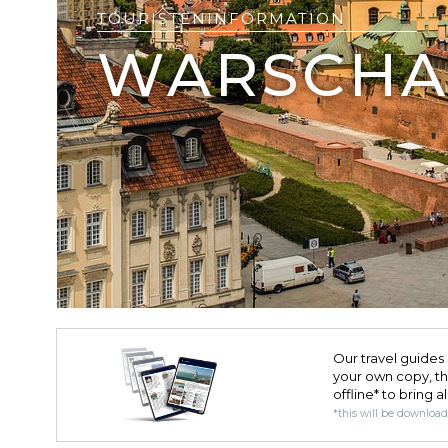
TOURISTENINFORMATION
WARSCH
Our travel guides 
your own copy, the 
offline* to bring a
*this will be downloa