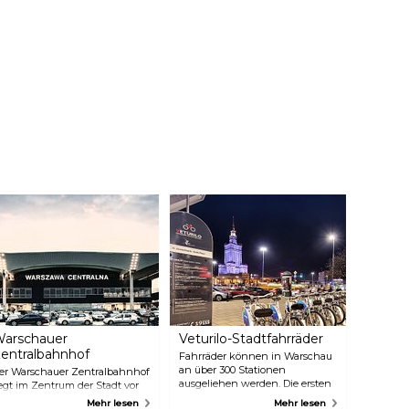
arschauer
Veturilo-Stadtfahrräder
entralbahnhof
Fahrräder können in Warschau
an über 300 Stationen
er Warschauer Zentralbahnhof
ausgeliehen werden. Die ersten
iegt im Zentrum der Stadt vor
20 Minuten sind kostenlos. Sie
em Kultur- und
Mehr lesen
Mehr lesen