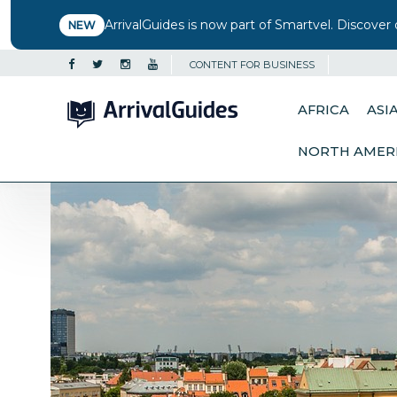
ArrivalGuides is now part of Smartvel. Discover 
NEW
CONTENT FOR BUSINESS
AFRICA
ASI
NORTH AMER