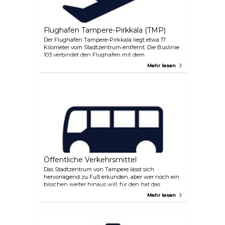
ist. Staatsangehörige der Schengen-Staaten
können ohne Reisepass reisen, müssen aber
während ihres Aufenthalts einen gültigen Ausweis
bei sich haben.
Flughafen Tampere-Pirkkala (TMP)
Der Flughafen Tampere-Pirkkala liegt etwa 17
Kilometer vom Stadtzentrum entfernt. Die Buslinie
103 verbindet den Flughafen mit dem
Stadtzentrum von Tampere und ist leicht zu
Mehr lesen
erreichen. Am Taxistand des Flughafens stehen
Taxis bereit, die sich an den Flugplänen orientieren,
um Ihnen die Anreise zu erleichtern. Darüber
hinaus gibt es am Flughafen mehrere
Autovermietungen, von denen einige allerdings
nur mit Reservierung arbeiten. Informieren Sie sich
vor Ihrer Reise auf den Websites der Autovermieter
über deren Öffnungszeiten und andere wichtige
Informationen.
Öffentliche Verkehrsmittel
Das Stadtzentrum von Tampere lässt sich
hervorragend zu Fuß erkunden, aber wer noch ein
bisschen weiter hinaus will, für den hat das
Verkehrsunternehmen Tampere Regional
Mehr lesen
Transport Nysse das Richtige. Mit einem
umfangreichen Streckennetz, das Tampere und
seine Nachbarstädte miteinander verbindet,
können Sie die Stadt einfach und zuverlässig