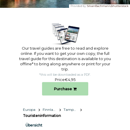
Provided by:
SilvanBachmann/shutterstock
Our travel guides are free to read and explore
online. If you want to get your own copy, the full
travel guide for this destination is available to you
offline* to bring along anywhere or print for your
trip.​
*this will be downloaded as a PDF.
Price
€4,95
Purchase
Europa
Finnland
Tampere
Touristeninformation
Übersicht