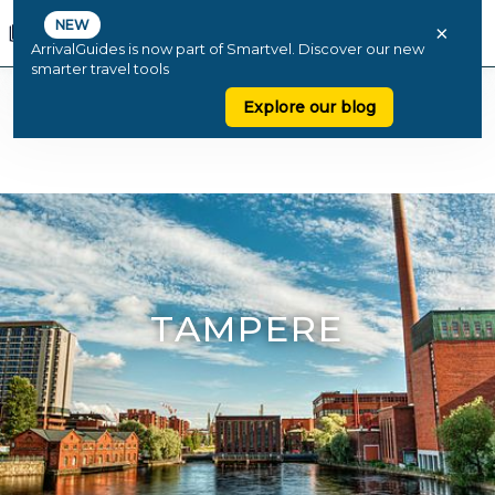
NEW
×
ArrivalGuides is now part of Smartvel. Discover our new
smarter travel tools
Explore our blog
TAMPERE