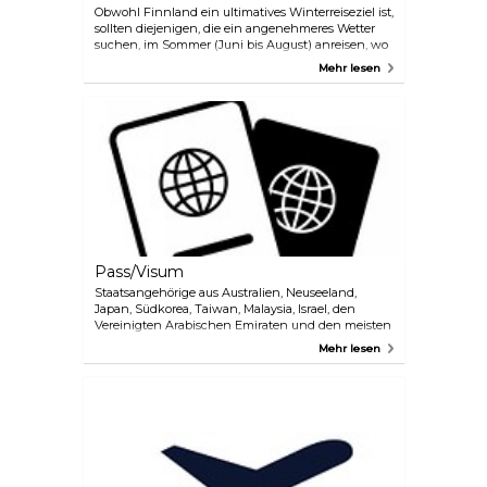
Obwohl Finnland ein ultimatives Winterreiseziel ist,
sollten diejenigen, die ein angenehmeres Wetter
suchen, im Sommer (Juni bis August) anreisen, wo
die Temperaturen im Juli um die 25 °C erreichen.
Mehr lesen
Die kältesten Monate sind Januar und Februar, in
denen auch mit viel Schnee zu rechnen ist. Der
Frühling ist in der Regel die trockenste Zeit des
Jahres.
Pass/Visum
Staatsangehörige aus Australien, Neuseeland,
Japan, Südkorea, Taiwan, Malaysia, Israel, den
Vereinigten Arabischen Emiraten und den meisten
Ländern Amerikas können Finnland bis zu 90 Tage
Mehr lesen
lang visumfrei besuchen. Wenn Sie sich nicht
sicher sind, ob Sie ein Visum beantragen müssen,
empfehlen wir Ihnen, sich an die Botschaft oder
das Konsulat Ihres Landes zu wenden.
Internationale (Nicht-Schengen-)Reisende
benötigen für die Einreise in den Schengen-Raum
einen Reisepass, der noch mindestens 3 Monate
über das Ende der geplanten Reise hinaus gültig