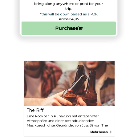
bring along anywhere or print for your
trip.​
*this will be downloaded as a PDF.
Price
€4,95
Purchase
The Riff
Eine Rockbar in Punavuori mit entspannter
Atmosphäre und einer beeindruckenden
Musikgeschichte. Gegründet von Jussi69 von The
69 Eyes, ist sie vollgestopft mit Gitarren,
Mehr lesen
Schlagzeugen und Fotos von Rockikonen – von