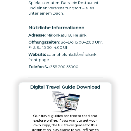
Spielautomaten, Bars, ein Restaurant
und einen Veranstaltungsort – alles
unter einem Dach.
Nützliche Informationen
Adresse:
Mikonkatu 19, Helsinki
Öffnungszeiten:
So–Do 15:00–2:00 Uhr,
Fr & Sa 15:00–4:00 Uhr
Website:
casinohelsinki.fi/en/helsinki-
front-page
Telefon:
+358 200 55000
Digital Travel Guide Download
Our travel guides are free to read and
explore online. If you want to get your
own copy, the full travel guide for this
destination is available to you offline* to