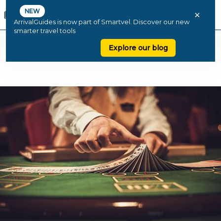
NEW
×
ArrivalGuides is now part of Smartvel. Discover our new
smarter travel tools
Explore our blog