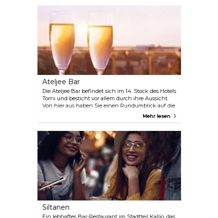
Slash bis Nightwish. Der Sound ist großartig, aber
nicht zu laut, sodass man sich auch unterhalten
kann. Im Sommer ist die Terrasse ein guter Ort zum
Entspannen.
Ateljee Bar
Die Ateljee Bar befindet sich im 14. Stock des Hotels
Torni und besticht vor allem durch ihre Aussicht.
Von hier aus haben Sie einen Rundumblick auf die
Skyline von Helsinki – sogar von den Toiletten aus,
Mehr lesen
die ein echtes Kult-Erlebnis sind. Die Atmosphäre
ist entspannt und leicht künstlerisch geprägt (es
gibt wechselnde Ausstellungen), und die
Dachterrasse ist ein idealer Ort, um bei einem Drink
den Sonnenuntergang zu genießen.
Siltanen
Ein lebhaftes Bar-Restaurant im Stadtteil Kallio, das