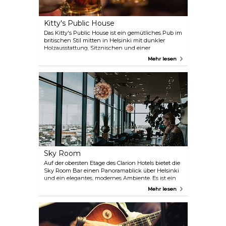
Kitty's Public House
Das Kitty's Public House ist ein gemütliches Pub im
britischen Stil mitten in Helsinki mit dunkler
Holzausstattung, Sitznischen und einer
entspannten Kundschaft. Die Bierkarte ist stark auf
Mehr lesen
Großbritannien ausgerichtet und umfasst
wechselnde Fassbiere, importierte Flaschenbiere
und sogar Real Ale, das direkt aus dem Fass gezapft
wird. Außerdem gibt es eine gute Auswahl an
finnischen Craft-Bieren und Cidres sowie
klassische Pub-Gerichte, Darts und Brettspiele.
Sky Room
Auf der obersten Etage des Clarion Hotels bietet die
Sky Room Bar einen Panoramablick über Helsinki
und ein elegantes, modernes Ambiente. Es ist ein
großartiger Ort für Cocktails – egal, ob Sie Signature-
Mehr lesen
Kreationen oder Klassiker bevorzugen. Kommen Sie
wegen der Aussicht und bleiben Sie wegen der
Atmosphäre. Sie müssen kein Hotelgast sein, um
die Sky Room Bar zu genießen.