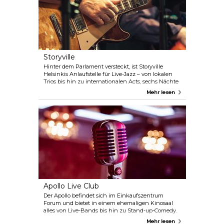
Storyville
Hinter dem Parlament versteckt, ist Storyville
Helsinkis Anlaufstelle für Live-Jazz – von lokalen
Trios bis hin zu internationalen Acts, sechs Nächte
die Woche. Die Bar im Obergeschoss ist eher
Mehr lesen
entspannt, mit Klaviermusik am frühen Abend,
während es im Erdgeschoss lauter und lebhafter
zugeht. Die Küche serviert bis spät in die Nacht
Cajun-Creole-Gerichte, und im Sommer ist die
Terrasse ein beliebter Treffpunkt der Einwohner. Es
fühlt sich an wie ein Stück New Orleans im
Norden.
Apollo Live Club
Der Apollo befindet sich im Einkaufszentrum
Forum und bietet in einem ehemaligen Kinosaal
alles von Live-Bands bis hin zu Stand-up-Comedy.
Die gestuften Sitzplätze und privaten Kabinen
Mehr lesen