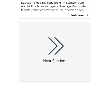
Das Casino Helsinki liegt direkt im Stadtzentrum
und ist Finnlands einziges vollwertiges Casino, das
täglich kostenlos geöffnet ist. Im Inneren finden
Sie Tischspiele, Spielautomaten, Bars, ein
Mehr lesen
Restaurant und einen Veranstaltungsort – alles
unter einem Dach.
Next Section