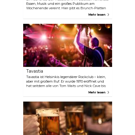
Essen, Musik und ein großes Publikum am
Wochenende vereint. Hier gibt es Brunch-Platten
im Berliner Stil oder vegetarische Gerichte sowie
Mehr lesen
Getränke und Club-Musik, wenn der Abend
hereinbricht. Es gibt eine begrünte Terrasse für
Sommerabende und an den meisten Abenden gibt
es DJs oder Live-Auftritte.
Tavastia
Tavastia ist Helsinkis legendärer Rockclub – klein,
aber mit großem Ruf. Er wurde 1970 eröffnet und
hat seitdem alle von Tom Waits und Nick Cave bis
hin zu Nightwish und The 69 Eyes beherbergt. Der
Mehr lesen
Veranstaltungsort mit einer Kapazität von 700
Personen sorgt für eine intime Atmosphäre mit
großartiger Akustik und einer schnörkellosen
Ausstattung, die die Musik in den Mittelpunkt stellt.