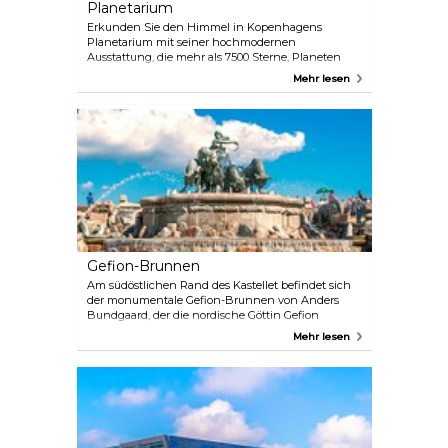
Planetarium
Erkunden Sie den Himmel in Kopenhagens
Planetarium mit seiner hochmodernen
Ausstattung, die mehr als 7500 Sterne, Planeten
und Galaxien in das kuppelförmige
Mehr lesen
Weltraumtheater projizieren kann. Das Zentrum
zeigt auch IMAX- und 3D-Filme zu Themen von
Dinosauriern bis zu den Galápagos-Inseln. Die Filme
werden in dänischer Sprache erzählt, aber an der
Kasse sind Kopfhörer für Englisch erhältlich.
Gefion-Brunnen
Am südöstlichen Rand des Kastellet befindet sich
der monumentale Gefion-Brunnen von Anders
Bundgaard, der die nordische Göttin Gefion
darstellt, die einige stoische Ochsen lenkt. Der
Mehr lesen
Brunnen wurde der Stadt von der Carlsberg-
Stiftung anlässlich des 50-jährigen Bestehens der
Brauerei im Jahr 1897 gestiftet.