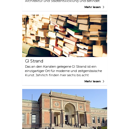
Architektur und Stadtentwicklung und befindet
sich in einem alten Lagerhaus am Wasser. Das DAC
Mehr lesen
bietet wechselnde Ausstellungen, Diskussionen,
Debatten und kulturelle Veranstaltungen.
Genießen Sie Ihr Mittagessen im Café und schauen
Sie unbedingt in der Buchhandlung mit der
besten Auswahl an Büchern über Architektur und
Design vorbei.
Gl Strand
Das an den Kanälen gelegene Gl Strand ist ein
einzigartiger Ort für moderne und zeitgenössische
Kunst. Jährlich finden hier sechs bis acht
Ausstellungen statt, die die neuesten Tendenzen
Mehr lesen
und moderne Kunst mit einer zeitgenössischen
Note zeigen, sowie Künstlergespräche,
Aufführungen und andere Veranstaltungen.