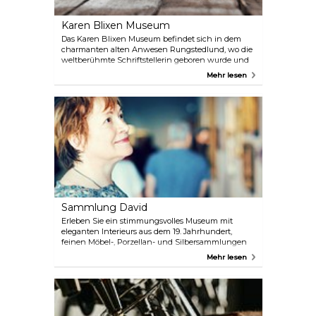
Karen Blixen Museum
Das Karen Blixen Museum befindet sich in dem
charmanten alten Anwesen Rungstedlund, wo die
weltberühmte Schriftstellerin geboren wurde und
den größten Teil ihres Lebens verbrachte. Erleben
Mehr lesen
Sie die einzigartige Atmosphäre in den Räumen, in
denen Bücher wie „Jenseits von Afrika“ und
„Sieben phantastische Geschichten“ entstanden
sind. Das Museum verfügt außerdem über einen
Park, ein gemütliches Café und zahlreiche
Sonderausstellungen und Veranstaltungen im
Laufe des Jahres.
Sammlung David
Erleben Sie ein stimmungsvolles Museum mit
eleganten Interieurs aus dem 19. Jahrhundert,
feinen Möbel-, Porzellan- und Silbersammlungen
und Werken vieler berühmter dänischer Maler, von
Mehr lesen
Jens Juel und Christen Købke bis zu dem
international anerkannten Vilhelm Hammershøi.
Anschließend können Sie durch eine der weltweit
größten Sammlungen islamischer Kunst eine völlig
andere kulturelle Sphäre betreten.