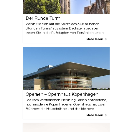
Der Runde Turm
Wenn Sie sich auf die Spitze des 34,8 m hohen
„Runden Turms“ aus rotem Backstein begeben,
treten Sie in die Fußstapfen von Persönlichkeiten
wie König Christian IV., der ihn 1642 als
Mehr lesen
astronomisches Observatorium und als Turm für die
neue Universitätskirche Trinitatis errichten ließ. Sie
folgen auch den Hufspuren des Pferdes von Zar
Peter dem Großen und, der Legende nach, den
Spuren eines Autos, das 1902 die spiralförmige
Rampe des Turms hinaufgefahren ist.
Operaen – Opernhaus Kopenhagen
Das vom verstorbenen Henning Larsen entworfene,
hochmoderne Kopenhagener Opernhaus hat zwei
Bühnen: die Hauptbühne und das kleinere,
experimentellere Takkeløftet. Das Repertoire reicht
Mehr lesen
von Blockbuster-Klassikern bis hin zu
zeitgenössischen Opern. Während die eine oder
andere Oper auf Englisch gesungen wird, sind alle
Übertitel nur auf Dänisch. Karten können direkt