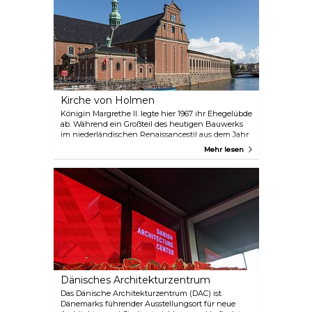
der Regel um 13:00 Uhr an ausgewählten Sonn-
und Feiertagen statt – die Termine sind auf der
Website aufgeführt, wo Sie auch Tickets für die
Führungen buchen können.
Kirche von Holmen
Königin Margrethe II. legte hier 1967 ihr Ehegelübde
ab. Während ein Großteil des heutigen Bauwerks
im niederländischen Renaissancestil aus dem Jahr
1641 stammt, wurde das Kirchenschiff ursprünglich
Mehr lesen
1562 erbaut und als Ankerschmiede genutzt. Das
Gebäude wurde 1619 in eine Kirche für die
königliche Marine umgewandelt und beherbergt
in seiner Grabkapelle die sterblichen Überreste von
Admiral Niels Juel, der 1677 in der entscheidenden
Schlacht in der Bucht von Køge die Schweden
zurückschlug. Weitere Höhepunkte sind ein
kunstvoll geschnitzter Eichenaltar und eine Kanzel
aus dem 17. Jahrhundert.
Dänisches Architekturzentrum
Das Dänische Architekturzentrum (DAC) ist
Dänemarks führender Ausstellungsort für neue