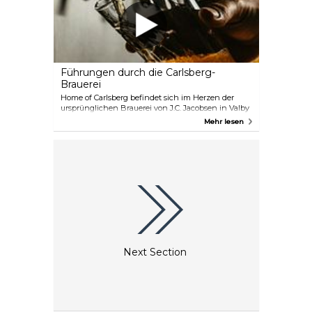
Führungen durch die Carlsberg-
Brauerei
Home of Carlsberg befindet sich im Herzen der
ursprünglichen Brauerei von J.C. Jacobsen in Valby
Bakke und bietet eine faszinierende Reise in die
Mehr lesen
Geschichte, die Brautraditionen und das Erbe der
Familie Carlsberg. Wandern Sie durch alte Keller,
sehen Sie majestätische Brauereipferde, bestaunen
Sie eine bemerkenswerte Flaschensammlung und
nehmen Sie an Bierverkostungen teil.
Next Section