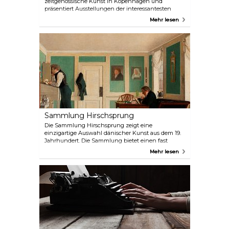
zeitgenössische Kunst in Kopenhagen und
präsentiert Ausstellungen der interessantesten
Künstler aus Dänemark und der ganzen Welt. Sie
Mehr lesen
können auch das großartige Café besuchen, das im
Sommer im Freien serviert, sowie die
Buchhandlung – Motto Charlottenborg. Die
Kunsthal Charlottenborg befindet sich am Nyhavn,
direkt am Kanal, gleich hinter dem Kongens
Nytorv.
Sammlung Hirschsprung
Die Sammlung Hirschsprung zeigt eine
einzigartige Auswahl dänischer Kunst aus dem 19.
Jahrhundert. Die Sammlung bietet einen fast
überwältigenden Überblick über die Bildkunst
Mehr lesen
dieser Zeit, die zu den spannendsten und
dynamischsten der dänischen Kunst zählt. Hier
finden sich Werke von Meistern wie Hammershøi,
Eckersberg, Købke, Ancher und Krøyer. Das
Museum befindet sich in einem der schönsten
Parks im Herzen Kopenhagens, Østre Anlæg.