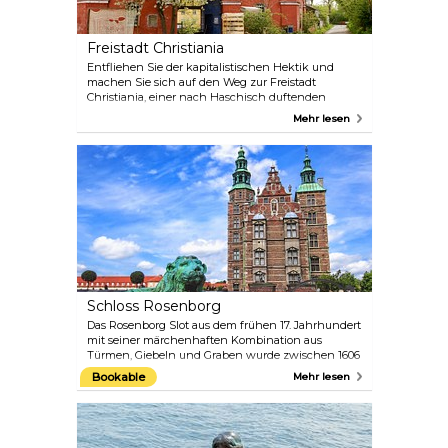
Freistadt Christiania
Entfliehen Sie der kapitalistischen Hektik und
machen Sie sich auf den Weg zur Freistadt
Christiania, einer nach Haschisch duftenden
Kommune auf der Ostseite von Christianshavn. Seit
Mehr lesen
ihrer Gründung durch Hausbesetzer im Jahr 1971
hat die Gegend Nonkonformisten aus der ganzen
Welt angezogen, die sich von dem Konzept der
kollektiven Geschäfte, Werkstätten und des
gemeinschaftlichen Lebens angezogen fühlen.
Wenn Sie die berüchtigte „Pusher Street“ (Dealer-
Straße) hinter sich lassen, – gesäumt von
zwielichtigen Haschisch- und Marihuana-Dealern,
die sich nicht gerne fotografieren lassen –, werden
Sie auf ein halb-bukolisches Wunderland mit
skurrilen Heimwerkerhäusern, gemütlichen Gärten,
Restaurants, Biergärten und Musiklokalen stoßen.
Schloss Rosenborg
Das Rosenborg Slot aus dem frühen 17. Jahrhundert
mit seiner märchenhaften Kombination aus
Türmen, Giebeln und Graben wurde zwischen 1606
und 1633 von König Christian IV. im Stil der
Bookable
Mehr lesen
niederländischen Renaissance erbaut und diente
ihm als Sommerresidenz. Heute sind die 24 oberen
Räume des Schlosses chronologisch geordnet und
beherbergen das Mobiliar und die Porträts aller
Monarchen von Christian IV. bis Frederik VII. Das