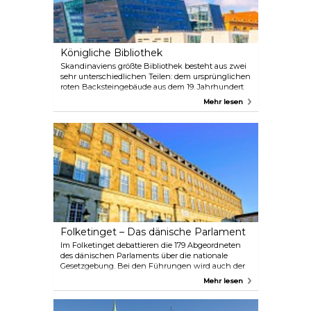
Königliche Bibliothek
Skandinaviens größte Bibliothek besteht aus zwei
sehr unterschiedlichen Teilen: dem ursprünglichen
roten Backsteingebäude aus dem 19. Jahrhundert
und dem aufsehenerregenden Erweiterungsbau
Mehr lesen
„Schwarzer Diamant“, einem schiefen
Parallelogramm aus glattem schwarzen Granit und
rauchfarbenem Glas. Vom hoch aufragenden
Atrium mit Blick auf den Hafen führt eine
Rolltreppe hinauf zu einem 210 Quadratmeter
großen Wandgemälde des berühmten dänischen
Künstlers Per Kirkeby. Dahinter, am Ende des
Korridors, befindet sich die „alte Bibliothek“ mit
ihrem Hogwarts-ähnlichen nördlichen Lesesaal,
der mit alten Schreibtischlampen und klassischen
Säulen erstrahlt.
Folketinget – Das dänische Parlament
Im Folketinget debattieren die 179 Abgeordneten
des dänischen Parlaments über die nationale
Gesetzgebung. Bei den Führungen wird auch der
Wanderersaal besichtigt, in dem das Original der
Mehr lesen
1849 erlassenen Verfassung des Königreichs
Dänemark ausgestellt ist. Außerhalb der
Hochsaison im Sommer finden die Führungen in