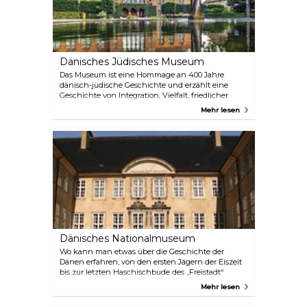
Dänisches Jüdisches Museum
Das Museum ist eine Hommage an 400 Jahre
dänisch-jüdische Geschichte und erzählt eine
Geschichte von Integration, Vielfalt, friedlicher
Koexistenz und Menschlichkeit. Der spektakuläre
Mehr lesen
Ausstellungsraum wurde von dem weltberühmten
Architekten Daniel Libeskind entworfen.
Dänisches Nationalmuseum
Wo kann man etwas über die Geschichte der
Dänen erfahren, von den ersten Jägern der Eiszeit
bis zur letzten Haschischbude des „Freistadt“
Christiania? Und wo können Sie eine der weltweit
Mehr lesen
größten Sammlungen von Exponaten aus allen
Kulturen der Welt sehen? Das Dänische