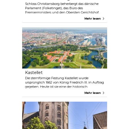
Schloss Christiansborg beherbergt das dänische
Parlament (Folketinget), das Büro des
Premierministers und den Obersten Gerichtshof.
Zu den Highlights für Besucher gehören die
Mehr lesen
prächtigen königlichen Empfangsräume, die
Ruinen aus dem 11. Jahrhundert und die königliche
Küche, die alle einzeln oder mit einem
gemeinsamen Ticket besichtigt werden können.
Der Eintritt in den Palastpark, in die öffentlichen
Galerien (nur während der Parlamentsdebatten)
und in den Turm ist kostenlos. Vom Turm aus hat
man übrigens einen weiten Blick über die
dänische Hauptstadt.
Kastellet
Die sternförmige Festung Kastellet wurde
ursprünglich 1662 von König Friedrich III. in Auftrag
gegeben. Heute ist sie eine der historisch
eindrucksvollsten Stätten Kopenhagens. Die
Mehr lesen
grasbewachsenen Wälle und der Graben umgeben
einige schöne Kasernen aus dem 18. Jahrhundert
sowie eine Kapelle, die gelegentlich für Konzerte
genutzt wird. Eine historische Windmühle ziert die
Festungsmauern und bietet einen herrlichen Blick
auf den Hafen und die beeindruckende
vatikanähnliche Kuppel der Marmorkirken.