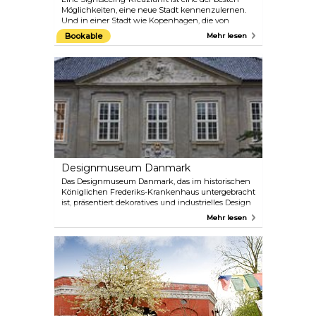
Möglichkeiten, eine neue Stadt kennenzulernen.
Und in einer Stadt wie Kopenhagen, die von
Wasser umgeben ist, ist dies der perfekte Einstieg!
Bookable
Mehr lesen
Nehmen Sie an dieser einstündigen Rundfahrt
durch die malerischen Kanäle Kopenhagens teil
und entdecken Sie die wichtigsten
Sehenswürdigkeiten der Stadt, wie das Schloss
Amalienborg – Sitz der dänischen Königsfamilie –,
die Statue „Kleine Meerjungfrau“ und das
beeindruckende Kopenhagener Opernhaus.
Fahren Sie durch das Kanalviertel Christianshavn,
vorbei an bunten Stadthäusern, gepflasterten
Gassen und Hausbooten, und erfahren Sie mehr
über König Christian IV.
Designmuseum Danmark
Das Designmuseum Danmark, das im historischen
Königlichen Frederiks-Krankenhaus untergebracht
ist, präsentiert dekoratives und industrielles Design
seit dem Mittelalter. Es würdigt dänische Ikonen
Mehr lesen
wie Arne Jacobsen, Jacob Jensen und Kaare Klint
und bietet eine Mischung aus Dauer- und
Wechselausstellungen, einen Shop und ein
Sommercafé in einem charmanten Innenhof.