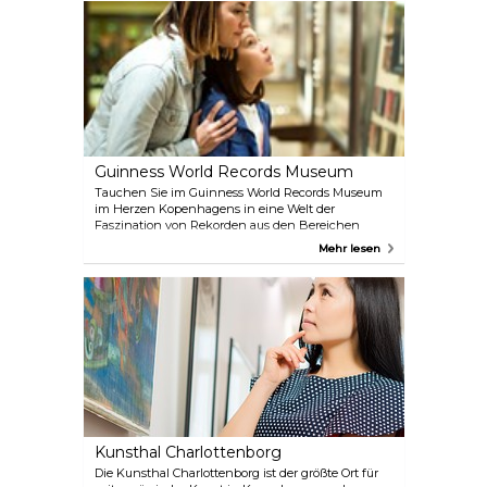
Nationalmuseum ist ein Muss für jeden
Kopenhagen-Besucher. Als Dänemarks wichtigstes
und größtes kulturgeschichtliches Museum
beherbergt es eine breite Palette faszinierender
Ausstellungen.
Guinness World Records Museum
Tauchen Sie im Guinness World Records Museum
im Herzen Kopenhagens in eine Welt der
Faszination von Rekorden aus den Bereichen
Sport, Kunst, Natur, Wissenschaft, Mode und Musik
Mehr lesen
ein. Begegnen Sie außergewöhnlichen
Persönlichkeiten wie dem größten Mann der Welt
mit 272 cm oder werden Sie Zeuge des Spektakels
von 1.382.101 umgestürzten Dominosteinen.
Tauchen Sie ein in die Welt der Musik mit Michael
Jackson und in die Welt der Mode mit Marilyn
Monroe. Dieses familienfreundliche Erlebnis
verspricht eine unterhaltsame Reise durch
fesselnde Rekorde und ikonische Persönlichkeiten.
Kunsthal Charlottenborg
Die Kunsthal Charlottenborg ist der größte Ort für