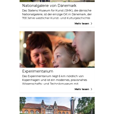
Nationalgalerie von Dänemark
Das Statens Museum for Kunst (SMK), die dänische
Nationalgalerie, ist der einzige Ort in Dänemark, der
700 Jahre westlicher Kunst- und Kulturgeschichte
unter einem Dach vereint. Ein Besuch des
Mehr lesen
Museums bedeutet daher eine künstlerische
Begegnung zwischen klassischer, moderner und
zeitgenössischer Kunst, so wie auch das
Museumsgebäude selbst eine Verschmelzung von
Neuem und Altem darstellt.
Experimentarium
Das Experimentarium liegt 6 km nördlich von
Kopenhagen und ist ein modernes, praxisnahes
Wissenschafts- und Technikmuseum mit
spannenden Experimenten und Aktivitäten, die
Mehr lesen
das Interesse Ihrer Kinder für die Wissenschaft
sofort wecken werden. Einige der Aktivitäten sind
„Der Tunnel der Sinne“ und „Das Labyrinth des
Lichts“.