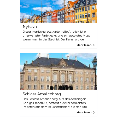
Nyhavn
Dieser ikonische, postkartenreife Anblick ist ein
unerwarteter Farbklecks und ein absolutes Muss,
wenn man in der Stadt ist. Der Kanal wurde
gebaut, um den Kongens Nytorv mit dem Hafen zu
Mehr lesen
verbinden, und war lange Zeit ein beliebter
Treffpunkt für Seeleute und Schriftsteller, darunter
auch Hans Christian Andersen. Er schrieb „Das
Feuerzeug“, „Der kleine Klaus und der große Klaus“
und „Die Prinzessin auf der Erbse“, als er in
Hausnummer 20 wohnte, und verbrachte auch
einige Zeit in Hausnummer 18 und 67. Schlendern
Sie am Hafen entlang und setzen Sie sich abends
auf einen Drink in eines der vielen verlockenden
Lokale, von denen die meisten mit Heizung und
Decken ausgestattet sind, um es sich auch bei
niedrigen Temperaturen gemütlich zu machen.
Schloss Amalienborg
Das Schloss Amalienborg, Sitz des derzeitigen
Königs Frederik X, besteht aus vier schlichten
Palästen aus dem 18. Jahrhundert, die sich um
einen großen gepflasterten Platz herum befinden.
Mehr lesen
Amalienborg ist vor allem für die königliche