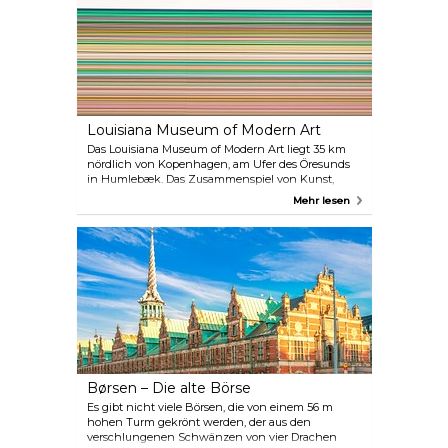
über die Website gebucht werden.
Louisiana Museum of Modern Art
Das Louisiana Museum of Modern Art liegt 35 km
nördlich von Kopenhagen, am Ufer des Öresunds
in Humlebæk. Das Zusammenspiel von Kunst,
Natur und Architektur von Weltrang ist einzigartig,
Mehr lesen
und das Louisiana wird oft als „das wahrscheinlich
schönste Museum der Welt“ bezeichnet. Die
Sammlung umfasst bedeutende Kapitel der Kunst
des 20. Jahrhunderts, und das Museum ist ein
dynamischer Rahmen für große Ausstellungen,
Konzerte, Literatur und mehr.
Børsen – Die alte Börse
Es gibt nicht viele Börsen, die von einem 56 m
hohen Turm gekrönt werden, der aus den
verschlungenen Schwänzen von vier Drachen