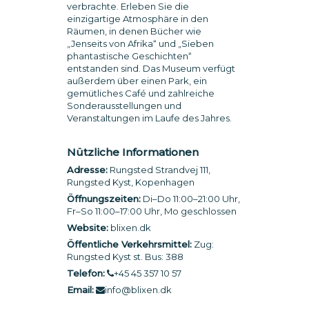
verbrachte. Erleben Sie die
einzigartige Atmosphäre in den
Räumen, in denen Bücher wie
„Jenseits von Afrika“ und „Sieben
phantastische Geschichten“
entstanden sind. Das Museum verfügt
außerdem über einen Park, ein
gemütliches Café und zahlreiche
Sonderausstellungen und
Veranstaltungen im Laufe des Jahres.
Nützliche Informationen
Adresse:
Rungsted Strandvej 111,
Rungsted Kyst, Kopenhagen
Öffnungszeiten:
Di–Do 11:00–21:00 Uhr,
Fr–So 11:00–17:00 Uhr, Mo geschlossen
Website:
blixen.dk
Öffentliche Verkehrsmittel:
Zug:
Rungsted Kyst st. Bus: 388
Telefon:
+45 45 357 10 57
Email:
info@blixen.dk