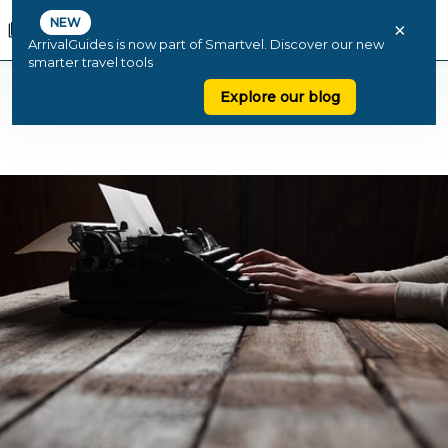
NEW
×
ArrivalGuides is now part of Smartvel. Discover our new
smarter travel tools
Explore our blog