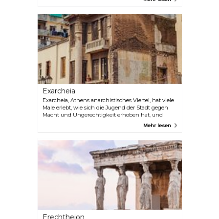
Kunsthandwerker, Bildhauer, Metalle, Metallurgie,
Feuer und Vulkane. Dies ist vielleicht einer der am
besten erhaltenen Tempel, nicht nur in
Griechenland, sondern in ganz Europa.
Exarcheia
Exarcheia, Athens anarchistisches Viertel, hat viele
Male erlebt, wie sich die Jugend der Stadt gegen
Macht und Ungerechtigkeit erhoben hat, und
leider war es auch Schauplatz politischer Dramen.
Mehr lesen
Obwohl Exarcheia seine rebellische Seele bewahrt
hat und an seinen Wänden Spuren und
Straßenkunst als Zeugnis seiner bewegten
Vergangenheit bewahrt hat, ist die Gegend etwas
weicher geworden und etwas hipster geworden. Es
ist ein cooler Ort, um abzuhängen, spazieren zu
gehen, Einheimische zu treffen und einen Kaffee
oder ein Getränk rund um den Hauptplatz zu
trinken.
Erechtheion