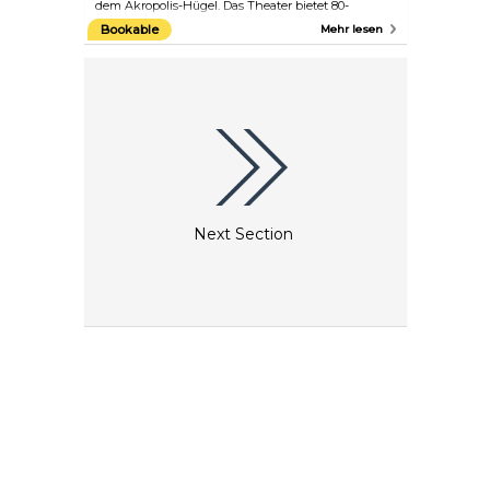
dem Akropolis-Hügel. Das Theater bietet 80-
minütige Aufführungen von Tänzen aus vielen
Bookable
Mehr lesen
Teilen Griechenlands und den Inseln. Für ein
intensiveres Erlebnis können Sie das ganze Jahr
über an Tanzkursen, Vorträgen und
Forschungsprogrammen teilnehmen. Im Sommer
wird der Unterricht oft auf Englisch abgehalten.
Absolute Anfänger sind herzlich willkommen!
Next Section