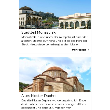
Stadtteil Monastiraki
Monastiraki, direkt unter der Akropolis, ist einer der
ältesten Stadtteile Athens und gilt als das Herz der
Stadt. Heutzutage beherbergt es den lokalen
„Flohmarkt“ sowie Geschäfte, Cafés, Restaurants
Mehr lesen
und touristische Läden. Es ist eine der schönsten
Gegenden, in der man spazieren gehen kann, aber
auch eine der überfülltesten.
Altes Kloster Daphni
Das alte Kloster Daphni wurde ursprünglich Ende
des 6. Jahrhunderts westlich des heutigen Athen
gegründet und gebaut. Umgeben von