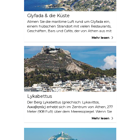
Glyfada & die Küste
Atmen Sie die maritime Luft rund um Glyfada ein,
einem hübschen Strandort mit vielen Restaurants,
Geschäften, Bars und Cafés, der von Athen aus mit
Bus und Straßenbahn erreichbar ist. In Glyfada
Mehr lesen
und weiter entlang der Athener Riviera finden Sie
zahlreiche Strände, die zum Schwimmen und
Sonnenbaden einladen.
Lykabettus
Der Berg Lykabettus (griechisch: Lykavittos,
Λυκαβηττός) erhebt sich im Zentrum von Athen, 277
Meter (908 Fuß) über dem Meeresspiegel. Wenn Sie
sich auf diese Höhe begeben, haben Sie einen
Mehr lesen
herrlichen 360°-Blick über Athen, die Ägäis und die
Schiffe in Piräus. Bei klarem Himmel kann man
sogar bis zu den Bergen der Peloponnes sehen.
Neben der Aussicht gibt es auch ein schickes Café-
Restaurant, eine Kapelle aus dem 19. Jahrhundert