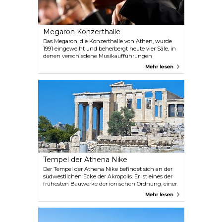
Megaron Konzerthalle
Das Megaron, die Konzerthalle von Athen, wurde
1991 eingeweiht und beherbergt heute vier Säle, in
denen verschiedene Musikaufführungen
stattfinden. Es ist berühmt für seine erstklassigen
Mehr lesen
Darbietungen und eine beeindruckende Akustik.
Tempel der Athena Nike
Der Tempel der Athena Nike befindet sich an der
südwestlichen Ecke der Akropolis. Er ist eines der
frühesten Bauwerke der ionischen Ordnung, einer
der drei klassischen Architekturstile Griechenlands.
Mehr lesen
Er ist in der griechischen Mythologie verankert und
feiert Athena die Siegreiche.