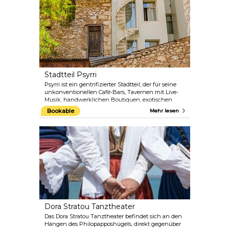
Stadtteil Psyrri
Psyrri ist ein gentrifizierter Stadtteil, der für seine
unkonventionellen Café-Bars, Tavernen mit Live-
Musik, handwerklichen Boutiquen, exotischen
Gewürzbasare und eine kleine Anzahl von Hotels
Bookable
Mehr lesen
bekannt ist. Es ist eines der ältesten Viertel Athens
und galt bis Anfang der 90er Jahre als zwielichtiger
Ort. Im späten 19. Jahrhundert galt Psyrri als die
„Bronx“ von Athen. Die „Koutsavakides“ (griechisch
für „humpelnde Kerle“) liefen in ihren Jacken, die
sie an einem Ärmel trugen, durch die Straßen und
schikanierten die Einwohner. Diese archetypische
Figur taucht in der Straßenkunst überall im
Stadtteil auf.
Dora Stratou Tanztheater
Das Dora Stratou Tanztheater befindet sich an den
Hängen des Philopapposhügels, direkt gegenüber