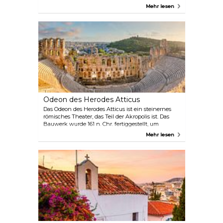
Verteidigungsanlagen, wurde das Kloster im Laufe
Mehr lesen
der Zeit durch zusätzliche Bauwerke erweitert. Das
Innere des Klosters ist mit detaillierten Mosaiken
geschmückt, und der Komplex wurde zum
UNESCO-Welterbe erklärt, das einen kleinen
Umweg mit öffentlichen Verkehrsmitteln wert ist.
Odeon des Herodes Atticus
Das Odeon des Herodes Atticus ist ein steinernes
römisches Theater, das Teil der Akropolis ist. Das
Bauwerk wurde 161 n. Chr. fertiggestellt, um
hundert Jahre später zur Ruine zu werden. Das
Mehr lesen
Amphitheater wurde im Laufe der Jahrhunderte
mehrfach renoviert und bietet heute Platz für eine
Vielzahl von kulturellen Veranstaltungen. Der
Veranstaltungsort ist bei den Einheimischen
einfach als Herodeon bekannt.