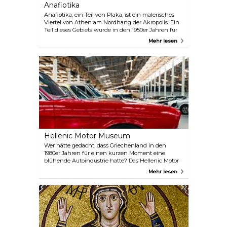
Anafiotika
Anafiotika, ein Teil von Plaka, ist ein malerisches
Viertel von Athen am Nordhang der Akropolis. Ein
Teil dieses Gebiets wurde in den 1950er Jahren für
archäologische Forschungen zerstört. Heute sind
Mehr lesen
nur noch 45 alte Häuser in den kleinen,
namenlosen Straßen zwischen Stratonos und dem
Akropolis-Felsen erhalten. Es ist ein großartiges
Beispiel für die typische Kykladenarchitektur, die
den Besuchern das Gefühl der griechischen Inseln
im Herzen der Stadt vermittelt.
Hellenic Motor Museum
Wer hätte gedacht, dass Griechenland in den
1980er Jahren für einen kurzen Moment eine
blühende Autoindustrie hatte? Das Hellenic Motor
Museum ist der Ort, an dem man eine Sammlung
Mehr lesen
historischer und ikonischer Autos besichtigen
kann, die in die Kategorien Antique, Veteran,
Vintage, Classic, Modern und Contemporary
unterteilt sind. Der kirschrote Ford Modell N von
1906 ist der Star der Ausstellung.