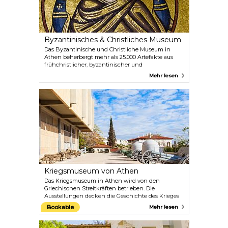
Byzantinisches & Christliches Museum
Das Byzantinische und Christliche Museum in
Athen beherbergt mehr als 25.000 Artefakte aus
frühchristlicher, byzantinischer und
mittelalterlicher Zeit. Die byzantinische Kultur war
Mehr lesen
fast ausschließlich religiös geprägt. In der
Sammlung des Museums finden Sie daher Bilder,
Schriften, Reliefs, Fresken, Keramik, Stoffe und
Manuskripte.
Kriegsmuseum von Athen
Das Kriegsmuseum in Athen wird von den
Griechischen Streitkräften betrieben. Die
Ausstellungen decken die Geschichte des Krieges
in allen Epochen ab, von den mykenischen
Bookable
Mehr lesen
Konflikten bis hin zur heutigen Zeit. Zu sehen sind
Schlachtfelder, Waffen, Uniformen, heldenhafte
Figuren und persönliche Gegenstände.