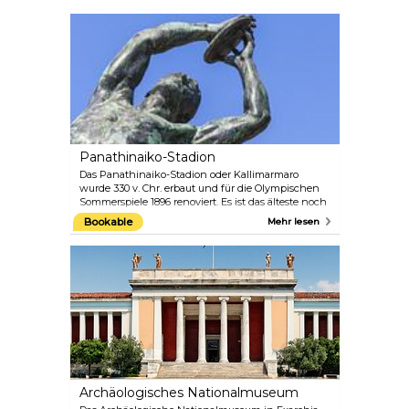
Blick wert. Plaka hat eine eigene Seele und seine
kleinen Straßen, blumigen Ecken und hübschen
Treppen sind voll mit unzähligen Cafés.
Panathinaiko-Stadion
Das Panathinaiko-Stadion oder Kallimarmaro
wurde 330 v. Chr. erbaut und für die Olympischen
Sommerspiele 1896 renoviert. Es ist das älteste noch
genutzte Stadion der Welt und das einzige in der
Bookable
Mehr lesen
Welt, das vollständig aus weißem Marmor gebaut
wurde. Von hier aus wird die Olympische Flamme
zu allen Olympischen Spielen gebracht.
Archäologisches Nationalmuseum