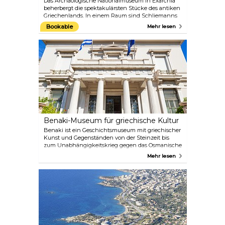
Das Archäologische Nationalmuseum in Exarchia
beherbergt die spektakulärsten Stücke des antiken
Griechenlands. In einem Raum sind Schliemanns
Funde aus Mykene ausgestellt, in einem anderen
Bookable
Mehr lesen
die berühmten Fresken von Santorin. Außerdem
gibt es eine schöne Sammlung von
Kykladenidolen und Keramiken aus allen Teilen
des Mittelmeerraums. Der Star des Museums ist der
Mechanismus von Antikythera – ein antikes
handbetriebenes Orrery, das als ältestes Beispiel für
einen analogen Computer beschrieben wird, mit
dem sich astronomische Positionen und
Finsternisse Jahrzehnte im Voraus vorhersagen
lassen. Dieses wissenschaftliche Wunderwerk wird
auf den Zeitraum zwischen 205 und 60 v. Chr.
datiert.
Benaki-Museum für griechische Kultur
Benaki ist ein Geschichtsmuseum mit griechischer
Kunst und Gegenständen von der Steinzeit bis
zum Unabhängigkeitskrieg gegen das Osmanische
Reich. Es präsentiert seine Exponate auf drei
Mehr lesen
Etagen und bietet neben saisonalen Ausstellungen
auch Veranstaltungen, Kurse und Publikationen
für alle Altersgruppen an. Das angeschlossene Café-
Restaurant lädt in entspannter Atmosphäre zum
Abendessen, Mittagessen oder zu einer Pause ein,
bevor man das Museum erkundet.