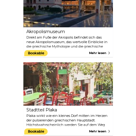
Akropolismuseum
Direkt am Fuße der Akropolis befindet sich das
neue Akropolismuseum, das wertvolle Einblicke in
die griechische Mythologie und die griechische
Geschichte bietet. Das Museumsrestaurant bietet
Bookable
Mehr lesen
einen Panoramablick auf die Akropolis und eine
700 Quadratmeter große öffentliche Terrasse mit
einem atemberaubenden Blick auf die historischen
Hügel von Athen.
Stadtteil Plaka
Plaka wirkt wie ein kleines Dorf mitten im Herzen
der pulsierenden griechischen Hauptstadt.
Höchstwahrscheinlich werden Sie auf dem Weg
zur oder von der Akropolis durch den Stadtteil
Bookable
Mehr lesen
kommen, aber er ist mehr als nur einen flüchtigen