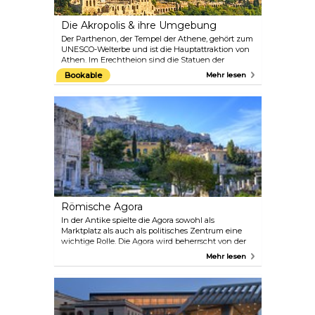
Die Akropolis & ihre Umgebung
Der Parthenon, der Tempel der Athene, gehört zum
UNESCO-Welterbe und ist die Hauptattraktion von
Athen. Im Erechtheion sind die Statuen der
Karyatiden ausgestellt, wobei die Originalstatuen
Bookable
Mehr lesen
wegen der Luftverschmutzung durch Kopien
ersetzt wurden (die Originale befinden sich im
neuen Museum). An den südlichen Hängen der
Akropolis liegt das Odeon des Herodes Atticus, ein
römisches Theater mit Platz für bis zu 5.000
Zuschauer. Es wird während der jährlichen
Athener Festivals für Ballett- und
Musikaufführungen von Weltrang genutzt. Neben
dem Herodes Atticus liegt das Dionysostheater, für
das fast alle Tragödien und Komödien des antiken
Griechenlands geschrieben wurden.
Römische Agora
In der Antike spielte die Agora sowohl als
Marktplatz als auch als politisches Zentrum eine
wichtige Rolle. Die Agora wird beherrscht von der
Stoa des Attalos und dem Theseion oder Tempel
Mehr lesen
des Hephaistos, das dem Gott der
Metallverarbeitung und auch Theseus, einem der
Helden der griechischen Mythologie, gewidmet ist.