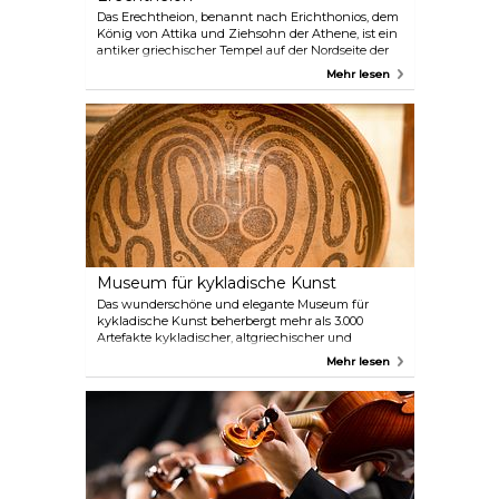
Das Erechtheion, benannt nach Erichthonios, dem
König von Attika und Ziehsohn der Athene, ist ein
antiker griechischer Tempel auf der Nordseite der
Akropolis, der sowohl der Athene als auch Poseidon
Mehr lesen
gewidmet ist. Dieser komplizierte Tempel wurde so
entworfen, dass er die extremen
Bodenunebenheiten des Geländes ausgleichen
konnte und heilige Stätten wie die Poseidon-Altäre,
den heiligen Ölbaum, einen Meerwasserbrunnen,
das Grab des Kekrops und das Heiligtum des
Pandroseion nicht beeinträchtigt wurden.
Museum für kykladische Kunst
Das wunderschöne und elegante Museum für
kykladische Kunst beherbergt mehr als 3.000
Artefakte kykladischer, altgriechischer und
zyprischer Kunstwerke, die auf vier Etagen
Mehr lesen
ausgestellt sind. Es ist ein interessantes Museum,
das man besuchen sollte, um ein besseres
Verständnis für diese farbenfrohe Kultur zu
bekommen.