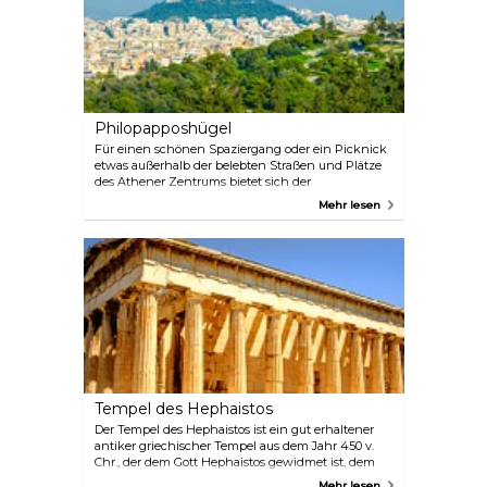
und ein Amphitheater.
Philopapposhügel
Für einen schönen Spaziergang oder ein Picknick
etwas außerhalb der belebten Straßen und Plätze
des Athener Zentrums bietet sich der
Philopapposhügel an. Er bietet einen großartigen
Mehr lesen
Blick über die Stadt und vielleicht den besten Blick
auf die Akropolis, gerade weit genug, um alles zu
erfassen und gleichzeitig die Touristenmassen zu
vermeiden, und nah genug, um die Schönheit der
Architektur zu sehen.
Tempel des Hephaistos
Der Tempel des Hephaistos ist ein gut erhaltener
antiker griechischer Tempel aus dem Jahr 450 v.
Chr., der dem Gott Hephaistos gewidmet ist, dem
Beschützer der Schmiede, Handwerker,
Mehr lesen