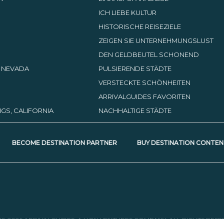
ICH LIEBE KULTUR
HISTORISCHE REISEZIELE
ZEIGEN SIE UNTERNEHMUNGSLUST
DEN GELDBEUTEL SCHONEND
, NEVADA
PULSIERENDE STÄDTE
VERSTECKTE SCHÖNHEITEN
ARRIVALGUIDES FAVORITEN
GS, CALIFORNIA
NACHHALTIGE STÄDTE
BECOME DESTINATION PARTNER
BUY DESTINATION CONTEN
05-2026 ARRIVALGUIDES, A LION VENTURES COMPANY. ALL RIGHTS RESE