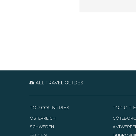
ALL TRAVEL GUIDES
TOP COUNTRIES
TOP CITIE
ÖSTERREICH
GÖTEBOR
SCHWEDEN
ANTWERPE
BELGIEN
DUBROVNI