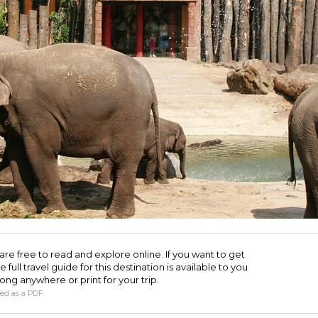
are free to read and explore online. If you want to get
full travel guide for this destination is available to you
long anywhere or print for your trip.​
ded as a PDF.