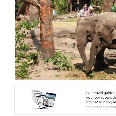
Our travel guides 
your own copy, the 
offline* to bring a
*this will be downloa