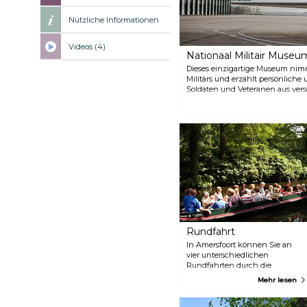
Nützliche Informationen
Videos (4)
Nationaal Militair Museu
Dieses einzigartige Museum nimm
Militärs und erzählt persönliche
Soldaten und Veteranen aus vers
Themenräume, in denen Sie nich
eine interaktive Weise erleben k
Streitkräfte funktionieren. Das 
groß, sodass Sie dort leicht ein
Rundfahrt
In Amersfoort können Sie an
vier unterschiedlichen
Rundfahrten durch die
Grachten von Amersfoort
Mehr lesen
teilnehmen. Die Schiffsführer
berichten Ihnen von der
Geschichte der Stadt, den