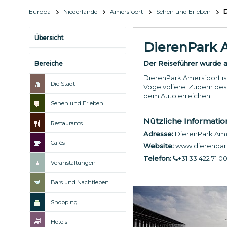
Europa
Niederlande
Amersfoort
Sehen und Erleben
D
Übersicht
DierenPark 
Der Reiseführer wurde ak
Bereiche
DierenPark Amersfoort is
Die Stadt
Vogelvoliere. Zudem besi
dem Auto erreichen.
Sehen und Erleben
Nützliche Informati
Restaurants
Adresse:
DierenPark Amer
Cafés
Website:
www.dierenpark
Telefon:
+31 33 422 71 0
Veranstaltungen
Bars und Nachtleben
Shopping
Hotels