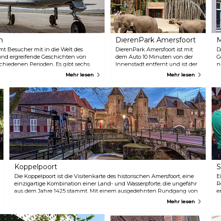
m
DierenPark Amersfoort
M
t Besucher mit in die Welt des
DierenPark Amersfoort ist mit
D
 und ergreifende Geschichten von
dem Auto 10 Minuten von der
G
chiedenen Perioden. Es gibt sechs
Innenstadt entfernt und ist der
n
t nur schauen, sondern auch auf
kinderfreundlichste Park der
M
Mehr lesen
Mehr lesen
önnen, wie die niederländischen
Niederlande mit der größten
H
Museum ist gut 35,000 Quadratmeter
Vogelvoliere. Zudem besitzt der
d
en ganzen Tag verbringen können.
Tierpark einen echten
K
Dinosaurierwald. Sie können
A
den Tierpark bequem mit den
d
öffentlichen Verkehrsmitteln
k
oder dem Auto erreichen.
A
K
M
i
w
Koppelpoort
S
Die Koppelpoort ist die Visitenkarte des historischen Amersfoort, eine
E
einzigartige Kombination einer Land- und Wasserpforte, die ungefähr
R
aus dem Jahre 1425 stammt. Mit einem ausgedehnten Rundgang von
e
der Gilde Amersfoort können Sie die Koppelpoort auch von innen
k
Mehr lesen
betrachten. Dies ist auch für Kinder sehr schön, spannend und
b
interessant! Zudem kann der Rundgang in mehreren Sprachen
a
absolviert werden.
S