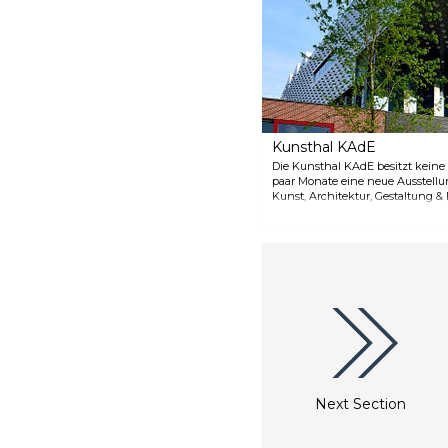
Denkmälern entlang der
Grachten und lassen Sie
Amersfoort vom Wasser aus
kennenlernen. Eine Fahrt
dauert ungefähr 45 Minuten.
Kunsthal KAdE
Die Kunsthal KAdE besitzt keine
paar Monate eine neue Ausstell
Kunst, Architektur, Gestaltung &
Bildkultur an. Die Kunsthalle be
besondere Ausstrahlung, die Arc
Next Section