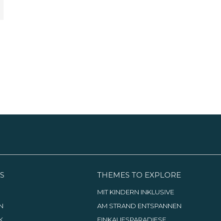
teilnehmen oder einen Blick
hinter die Kulissen der Brauerei
werfen.
S
THEMES TO EXPLORE
G
MIT KINDERN INKLUSIVE
N
AM STRAND ENTSPANNEN
K
EINKAUFSPARADIESE