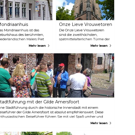
ondriaanhuis
Onze Lieve Vrouwetoren
as Mondriaanhuis ist das
Die Onze Lieve Vrouwetoren
eburtshaus des berühmten,
sind die zweithöchsten,
iederländischen Malers Piet
spätmittelalterlichen Türme der
ondriaan. Im Erdgeschoss des
Niederlande. Die Türme sind gut
Mehr lesen
Mehr lesen
auses wird der Entwicklung
98 Meter hoch und stehen auf
es Künstlers, der Person, seiner
dem Kataster-Nullpunkt der
unst und seinem Leben die
Niederlande. Die Türme, die
ufmerksamkeit gewidmet. Auf
auch der Lange Jan genannt
en oberen Stockwerken
werden, können Sie auch
önnen zeitlich befristete
besteigen. Tickets sind beim
usstellungen zeitgenössischer
Fremdenverkehrsverband
ünstler, die im Stile von Piet
(VVV) neben den Türmen oder
ondriaan arbeiten oder von
über die Website erhältlich.
hm inspiriert wurden, besucht
erden.
tadtführung mit der Gilde Amersfoort
ine Stadtführung durch die historische Innenstadt mit einem
eiseführer der Gilde Amersfoort ist absolut empfehlenswert. Diese
nthusiastischen Reiseführer führen Sie mit viel Spaß umher und
önnen Ihnen alles über die Stadt und Ihr Entstehen erzählen. Sie
Mehr lesen
rauchen eine Führung nicht zu reservieren, Sie können sich einfach
nschließen. Die Führungen können auch in verschiedenen
prachen abgehalten werden, dann müssen Sie jedoch vorab