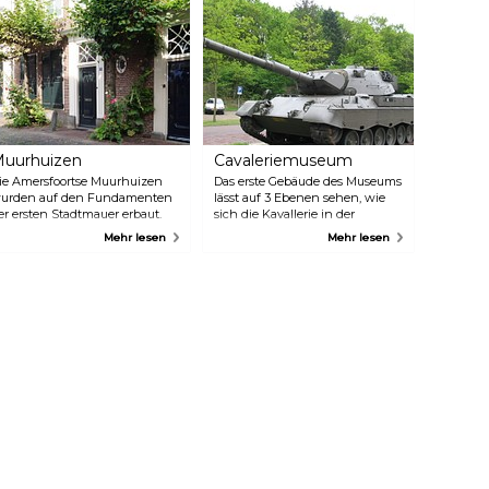
eservieren.
uurhuizen
Cavaleriemuseum
ie Amersfoortse Muurhuizen
Das erste Gebäude des Museums
urden auf den Fundamenten
lässt auf 3 Ebenen sehen, wie
er ersten Stadtmauer erbaut.
sich die Kavallerie in der
m Jahr 1380 sorgte der
Geschichte entwickelt hat. Sie
Mehr lesen
Mehr lesen
irtschaftliche Wohlstand
können sich hier an einer
afür, dass Amersfoort größer
festen Ausstellung von
urde und eine neue
Handfeuerwaffen, Malereien
tadtmauer errichtet werden
und Miniaturen erfreuen. Im
usste. Mit den Steinen der
zweiten Museumsgebäude wird
rsten Mauer wurden damals
ein Großteil der Sammlung
ie Häuser auf das Fundament
historischer Kavalleriefahrzeuge
er Mauer gebaut. Die Gebäude
ausgestellt. Zudem gibt es
urden allesamt in
zeitlich befristete Ausstellungen
erschiedenen Perioden erbaut,
über stets wechselnde Themen,
odurch es einzigartig ist, an
die jedoch mit der Kavallerie in
en Muurhuizen entlang zu
Zusammenhang stehen.
pazieren.