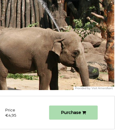
Provided by:
Visit Amersfoort
Price
Purchase
€4,95