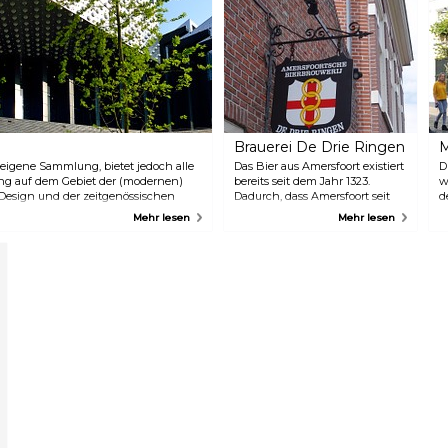
r
Brauerei De Drie Ringen
M
 eigene Sammlung, bietet jedoch alle
Das Bier aus Amersfoort existiert
D
ung auf dem Gebiet der (modernen)
bereits seit dem Jahr 1323.
w
 Design und der zeitgenössischen
Dadurch, dass Amersfoort seit
d
findet sich im Eemhuis und hat eine
jeher über qualitativ gutes
I
Mehr lesen
Mehr lesen
hitekturliebhaber sehr wertschätzen.
Wasser verfügt, siedelten sich
w
immer mehr Brauereien in
d
Amersfoort an.
w
Unglücklicherweise schlossen
S
viele Brauereien nach dem Jahr
m
1800 ihre Türen aufgrund der
e
aufkommenden Konkurrenz
d
aus anderen Orten des Landes.
d
Im Jahr 1989 öffnete die Brauerei
w
De Drie Ringen dann doch ihre
v
Türen, aufgrund einer Initiative
w
von Freunden. Seitdem können
d
Sie in dieser Brauerei ein altes
s
Rezept aus Amersfoort
genießen, an einem Rundgang