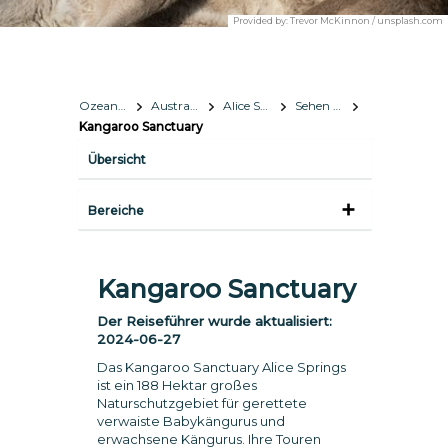
Provided by:
Trevor McKinnon / unsplash.com
Ozeanien
Australien
Alice Springs
Sehen & Erleben
Kangaroo Sanctuary
Übersicht
Bereiche
Kangaroo Sanctuary
Der Reiseführer wurde aktualisiert:
2024-06-27
Das Kangaroo Sanctuary Alice Springs
ist ein 188 Hektar großes
Naturschutzgebiet für gerettete
verwaiste Babykängurus und
erwachsene Kängurus. Ihre Touren