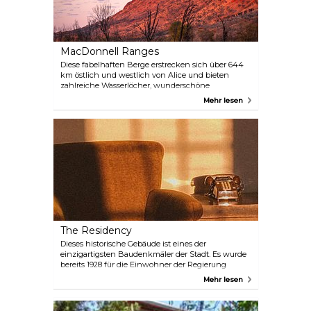
MacDonnell Ranges
Diese fabelhaften Berge erstrecken sich über 644
km östlich und westlich von Alice und bieten
zahlreiche Wasserlöcher, wunderschöne
Schluchten, historische Stätten und
Mehr lesen
Felszeichnungen der Aborigines sowie zahlreiche
Wanderwege, Wildtiere und gute Busch-
Campingplätze. Einige Orte sind nur 10-20 km von
der Stadt entfernt, also machen Sie sich auf den
Weg und genießen Sie die reiche Atmosphäre.
The Residency
Dieses historische Gebäude ist eines der
einzigartigsten Baudenkmäler der Stadt. Es wurde
bereits 1928 für die Einwohner der Regierung
errichtet und beherbergte 1963 sogar Queen
Mehr lesen
Elizabeth. Im Inneren werden lokale Geschichte
und historische Ereignisse direkt neben der Toilette
oder dem „königlichen Thron“ gezeigt, den die