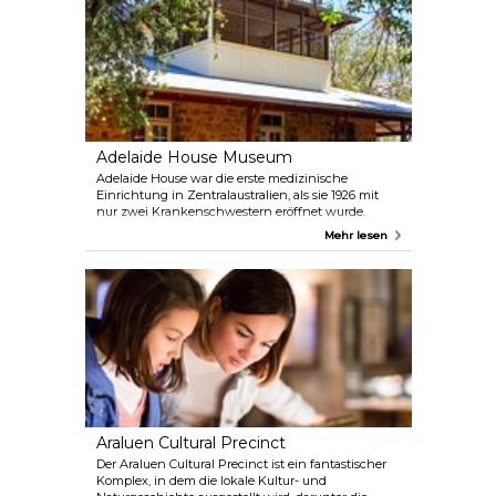
Königin bei ihrem Besuch benutzte.
Adelaide House Museum
Adelaide House war die erste medizinische
Einrichtung in Zentralaustralien, als sie 1926 mit
nur zwei Krankenschwestern eröffnet wurde.
Entworfen wurde es von Reverend John Flynn
Mehr lesen
vom Royal Flying Doctor Service. Das Gebäude, das
bis 1939 das einzige medizinische Zentrum in
dieser Gegend war, beherbergt heute Gegenstände
aus der lokalen Geschichte sowie das Pedal-Radio,
das Flynn und Traeger damals benutzten.
Araluen Cultural Precinct
Der Araluen Cultural Precinct ist ein fantastischer
Komplex, in dem die lokale Kultur- und