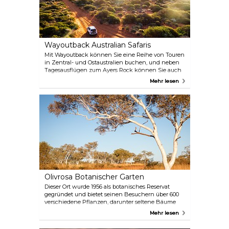
Wayoutback Australian Safaris
Mit Wayoutback können Sie eine Reihe von Touren
in Zentral- und Ostaustralien buchen, und neben
Tagesausflügen zum Ayers Rock können Sie auch
3-7-tägige Touren in verschiedene Regionen mit
Mehr lesen
verschiedenen Aktivitäten von klassischem
Sightseeing bis hin zu Abenteuerwanderungen
buchen. Wählen Sie aus dem breiten Angebot Ihre
persönliche Reise durch Australien, und erleben Sie
dieses interessante Land von seiner schönsten
Seite!
Olivrosa Botanischer Garten
Dieser Ort wurde 1956 als botanisches Reservat
gegründet und bietet seinen Besuchern über 600
verschiedene Pflanzen, darunter seltene Bäume
und Blumen aus der ganzen Region. Genießen Sie
Mehr lesen
einen Spaziergang durch die Schönheit der Natur
und ruhen Sie sich im gemütlichen Bean Tree Cafe