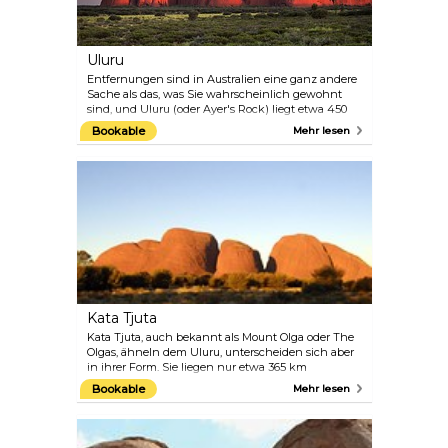
Uluru
Entfernungen sind in Australien eine ganz andere
Sache als das, was Sie wahrscheinlich gewohnt
sind, und Uluru (oder Ayer's Rock) liegt etwa 450
km südwestlich von Alice Springs – angesichts der
Bookable
Mehr lesen
riesigen Entfernungen in Oz ist das praktisch
nichts. Die große Sandsteinformation liegt quasi
mitten im Nirgendwo, in der unberührten Weite
der Natur. Der Boden ist den Aṉangu, den
Aborigines in dieser Gegend, heilig.
Kata Tjuta
Kata Tjuta, auch bekannt als Mount Olga oder The
Olgas, ähneln dem Uluru, unterscheiden sich aber
in ihrer Form. Sie liegen nur etwa 365 km
südwestlich von Alice Springs und sind – im
Bookable
Mehr lesen
Vergleich zu ihrem "Geschwisterchen" Uluru – nur
einen Katzensprung entfernt und definitiv einen
Besuch wert. Einst ein einziger Felsbrocken,
bestehen die Olgas heute aus 36 kuppelförmigen