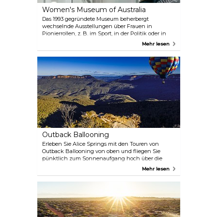
Women's Museum of Australia
Das 1993 gegründete Museum beherbergt
wechselnde Ausstellungen über Frauen in
Pionierrollen, z. B. im Sport, in der Politik oder in
der Kunst, und beleuchtet so das Leben
Mehr lesen
außergewöhnlicher Frauen in der australischen
Geschichte. Das Museum beherbergt auch das Old
Gaol Museum, in dem Sie mehr über die Zeit der
Gefängnisse von 1938 bis 1996 erfahren können.
Outback Ballooning
Erleben Sie Alice Springs mit den Touren von
Outback Ballooning von oben und fliegen Sie
pünktlich zum Sonnenaufgang hoch über die
wunderschönen Landschaften dieser Gegend. Ein
Mehr lesen
Ballon bietet Platz für 2-24 Passagiere, so dass Sie
sowohl als ganze Gruppe als auch als kleine Familie
teilnehmen können, und gute Wetterbedingungen
machen Ihre Fahrt zu einem unvergesslichen
Erlebnis.