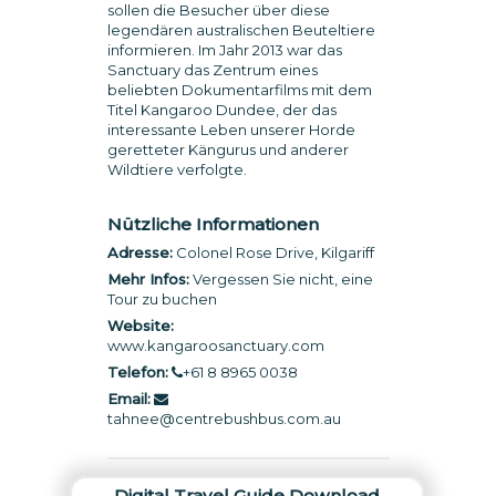
sollen die Besucher über diese
legendären australischen Beuteltiere
informieren. Im Jahr 2013 war das
Sanctuary das Zentrum eines
beliebten Dokumentarfilms mit dem
Titel Kangaroo Dundee, der das
interessante Leben unserer Horde
geretteter Kängurus und anderer
Wildtiere verfolgte.
Nützliche Informationen
Adresse:
Colonel Rose Drive, Kilgariff
Mehr Infos:
Vergessen Sie nicht, eine
Tour zu buchen
Website:
www.kangaroosanctuary.com
Telefon:
+61 8 8965 0038
Email:
tahnee@centrebushbus.com.au
Digital Travel Guide Download