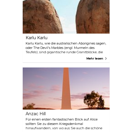
Formationen, die im Laufe von Millionen von
Jahren verwittert sind. Bewundern Sie die
beeindruckenden Felsen aus der Ferne, zum
Beispiel auf dem Valley of the Winds Wanderweg –
einem Rundweg mit fantastischen
Aussichtspunkten. Sie können direkt durch die
Furchen wandern, um atemberaubende Ausblicke
und weniger Menschenmassen zu erleben.
Karlu Karlu
Karlu Karlu, wie die australischen Aborigines sagen,
oder The Devil's Marbles (engl. Murmeln des
Teufels), sind gigantische runde Granitblöcke, die
sich über ein Tal verteilen. Sie sind eine der
Mehr lesen
wichtigsten Touristenattraktionen im Northern
Territory. Während Wege mit Informationstafeln
und ein Campingplatz auf dem Gelände es
ermöglichen, diese Sehenswürdigkeit das ganze
Jahr über zu erleben, bieten Ranger zwischen Mai
und Oktober ein spannendes Programm mit Live-
Veranstaltungen an.
Anzac Hill
Für einen ersten fantastischen Blick auf Alice
sollten Sie zu diesem Kriegsdenkmal
hinaufwandern, von wo aus Sie auch die schöne