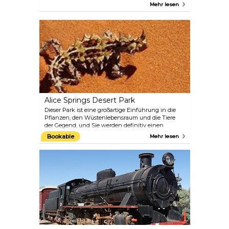
Umgebung der Stadt genießen können. Dieser
Mehr lesen
Aussichtspunkt ist am besten bei Sonnenaufgang
oder Sonnenuntergang zu besichtigen, also
beginnen oder beenden Sie Ihren Tag am besten
mit einem Besuch hier oben. Dieses Denkmal ist
dem ANZACS (Australian and New Zealand Army
Corps) des Ersten Weltkriegs gewidmet. Die
Frühmesse findet jedes Jahr am ANZAC Day, dem
25. April, statt.
Alice Springs Desert Park
Dieser Park ist eine großartige Einführung in die
Pflanzen, den Wüstenlebensraum und die Tiere
der Gegend, und Sie werden definitiv einen
ganzen Tag brauchen, um alles zu erkunden.
Bookable
Mehr lesen
Erfahren Sie außerdem mehr über die Kultur der
Aborigines und verpassen Sie nicht die kostenlosen
Vorträge der Mitarbeiter, die Greifvogelschau oder
die stündlichen Filmvorführungen. Auf der Website
des Parks finden Sie den Zeitplan für Führungen
und Fütterungen.