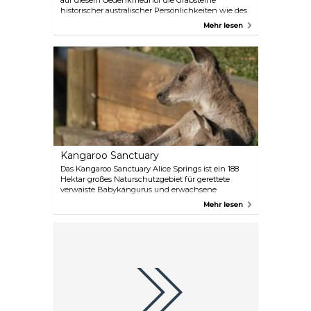
auf diesem Gedenkfriedhof die Grabsteine
historischer australischer Persönlichkeiten wie des
Aborigine-Malers Albert Namatjira und der
Mehr lesen
Anthropologin Olive Pink. Hier können Sie
historische Luft schnuppern.
Kangaroo Sanctuary
Das Kangaroo Sanctuary Alice Springs ist ein 188
Hektar großes Naturschutzgebiet für gerettete
verwaiste Babykängurus und erwachsene
Kängurus. Ihre Touren sollen die Besucher über
Mehr lesen
diese legendären australischen Beuteltiere
informieren. Im Jahr 2013 war das Sanctuary das
Zentrum eines beliebten Dokumentarfilms mit
dem Titel Kangaroo Dundee, der das interessante
Leben unserer Horde geretteter Kängurus und
anderer Wildtiere verfolgte.