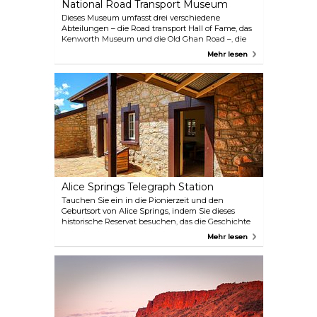
National Road Transport Museum
Dieses Museum umfasst drei verschiedene
Abteilungen – die Road transport Hall of Fame, das
Kenworth Museum und die Old Ghan Road –, die
alle einen nostalgischen Ausflug in die australische
Mehr lesen
Verkehrsgeschichte bieten. Während die
Originalwaggons der historischen Ghan-Eisenbahn
ausgestellt sind, können Sie auch einen
traditionellen Morgen- oder Nachmittagstee in
einer Schmalspurlokomotive genießen.
Alice Springs Telegraph Station
Tauchen Sie ein in die Pionierzeit und den
Geburtsort von Alice Springs, indem Sie dieses
historische Reservat besuchen, das die Geschichte
der Verbindung Australiens mit dem Rest der Welt
Mehr lesen
zeigt. Die wunderschön restaurierten Gebäude
informieren Sie über die Geschichte des Telegrafen
und seine enorme Bedeutung für die Stadt, aber
auch über die Auswirkungen der Kriegsjahre und
die gestohlene Generation.