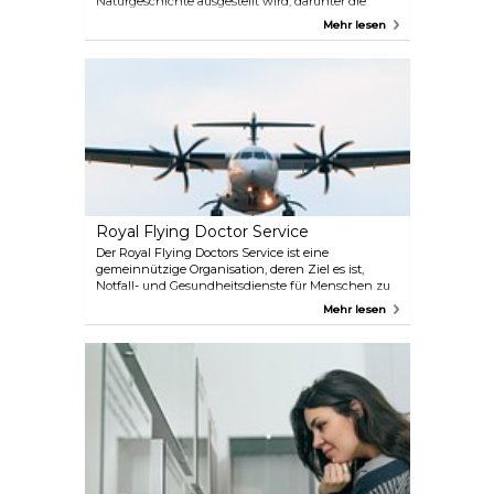
Naturgeschichte ausgestellt wird, darunter die
Namatjira Gallery, das Luftfahrtmuseum, der
Mehr lesen
Memorial Cemetery und das Museum of Central
Australia. Es gibt auch heilige Stätten und Bäume,
die für die Aborigines von Bedeutung sind. Sie
werden auf jeden Fall viel über die australische
Kultur und ihre Bedeutung lernen.
Royal Flying Doctor Service
Der Royal Flying Doctors Service ist eine
gemeinnützige Organisation, deren Ziel es ist,
Notfall- und Gesundheitsdienste für Menschen zu
leisten, die in Regionen leben, die keinen direkten
Mehr lesen
Zugang zu Krankenhäusern und Ärzten haben.
Eine ihrer Hauptstationen befindet sich in Alice
Springs und ist für die Öffentlichkeit zugänglich.
Hier, in ihrem Museum, können Sie einen Einblick
in die Arbeit der fliegenden Ärzte sowie in ihre
Rettungshubschrauber erhalten.