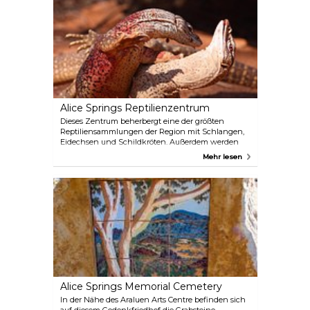
in der Nähe aus, nachdem Sie die faszinierende
australische Natur, Flora und Fauna entdeckt
haben.
Alice Springs Reptilienzentrum
Dieses Zentrum beherbergt eine der größten
Reptiliensammlungen der Region mit Schlangen,
Eidechsen und Schildkröten. Außerdem werden
erstaunliche und lehrreiche Krokodil- und
Mehr lesen
Pythonvorführungen organisiert, die einen ganz
neuen und hautnahen Blick auf diese seltsamen
Kreaturen ermöglichen. Der Park ist für alle
Altersgruppen geeignet und bietet Spaß und
Bildung für die ganze Familie.
Alice Springs Memorial Cemetery
In der Nähe des Araluen Arts Centre befinden sich