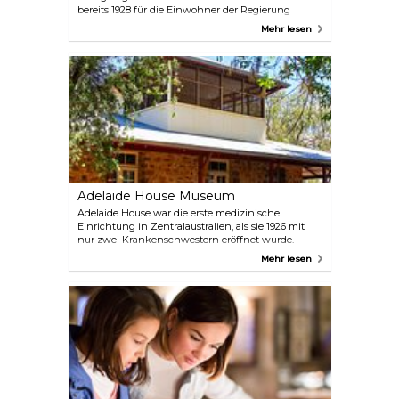
bereits 1928 für die Einwohner der Regierung
errichtet und beherbergte 1963 sogar Queen
Mehr lesen
Elizabeth. Im Inneren werden lokale Geschichte
und historische Ereignisse direkt neben der Toilette
oder dem „königlichen Thron“ gezeigt, den die
Königin bei ihrem Besuch benutzte.
Adelaide House Museum
Adelaide House war die erste medizinische
Einrichtung in Zentralaustralien, als sie 1926 mit
nur zwei Krankenschwestern eröffnet wurde.
Entworfen wurde es von Reverend John Flynn
Mehr lesen
vom Royal Flying Doctor Service. Das Gebäude, das
bis 1939 das einzige medizinische Zentrum in
dieser Gegend war, beherbergt heute Gegenstände
aus der lokalen Geschichte sowie das Pedal-Radio,
das Flynn und Traeger damals benutzten.