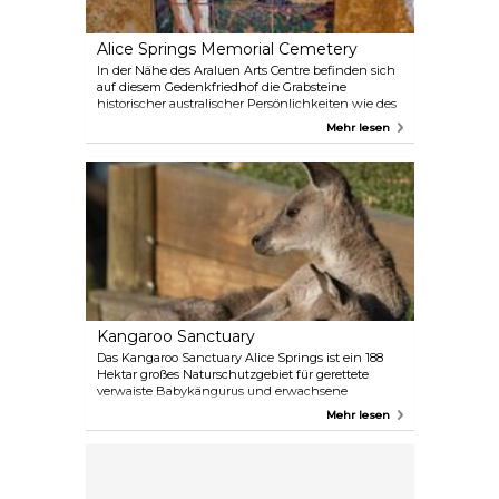
Alice Springs Memorial Cemetery
In der Nähe des Araluen Arts Centre befinden sich
auf diesem Gedenkfriedhof die Grabsteine
historischer australischer Persönlichkeiten wie des
Aborigine-Malers Albert Namatjira und der
Mehr lesen
Anthropologin Olive Pink. Hier können Sie
historische Luft schnuppern.
Kangaroo Sanctuary
Das Kangaroo Sanctuary Alice Springs ist ein 188
Hektar großes Naturschutzgebiet für gerettete
verwaiste Babykängurus und erwachsene
Kängurus. Ihre Touren sollen die Besucher über
Mehr lesen
diese legendären australischen Beuteltiere
informieren. Im Jahr 2013 war das Sanctuary das
Zentrum eines beliebten Dokumentarfilms mit
dem Titel Kangaroo Dundee, der das interessante
Leben unserer Horde geretteter Kängurus und