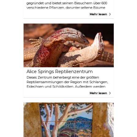
gegründet und bietet seinen Besuchern über 600
verschiedene Pflanzen, darunter seltene Bäume
und Blumen aus der ganzen Region. Genießen Sie
Mehr lesen
einen Spaziergang durch die Schönheit der Natur
und ruhen Sie sich im gemütlichen Bean Tree Cafe
in der Nähe aus, nachdem Sie die faszinierende
australische Natur, Flora und Fauna entdeckt
haben.
Alice Springs Reptilienzentrum
Dieses Zentrum beherbergt eine der größten
Reptiliensammlungen der Region mit Schlangen,
Eidechsen und Schildkröten. Außerdem werden
erstaunliche und lehrreiche Krokodil- und
Mehr lesen
Pythonvorführungen organisiert, die einen ganz
neuen und hautnahen Blick auf diese seltsamen
Kreaturen ermöglichen. Der Park ist für alle
Altersgruppen geeignet und bietet Spaß und
Bildung für die ganze Familie.