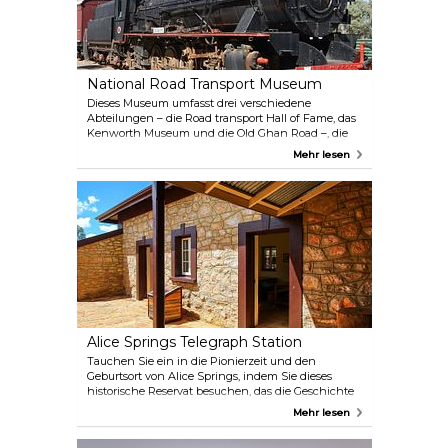
National Road Transport Museum
Dieses Museum umfasst drei verschiedene
Abteilungen – die Road transport Hall of Fame, das
Kenworth Museum und die Old Ghan Road –, die
alle einen nostalgischen Ausflug in die australische
Mehr lesen
Verkehrsgeschichte bieten. Während die
Originalwaggons der historischen Ghan-Eisenbahn
ausgestellt sind, können Sie auch einen
traditionellen Morgen- oder Nachmittagstee in
einer Schmalspurlokomotive genießen.
Alice Springs Telegraph Station
Tauchen Sie ein in die Pionierzeit und den
Geburtsort von Alice Springs, indem Sie dieses
historische Reservat besuchen, das die Geschichte
der Verbindung Australiens mit dem Rest der Welt
Mehr lesen
zeigt. Die wunderschön restaurierten Gebäude
informieren Sie über die Geschichte des Telegrafen