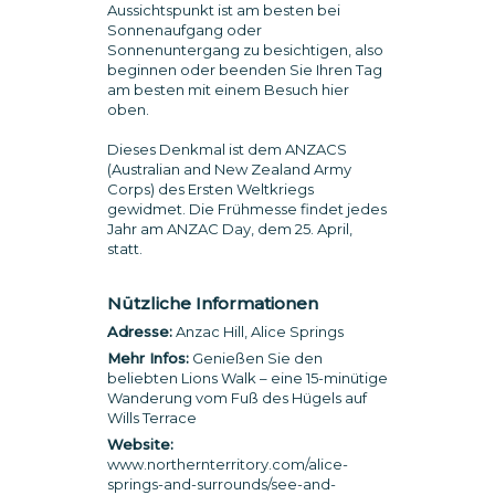
Aussichtspunkt ist am besten bei
Sonnenaufgang oder
Sonnenuntergang zu besichtigen, also
beginnen oder beenden Sie Ihren Tag
am besten mit einem Besuch hier
oben.
Dieses Denkmal ist dem ANZACS
(Australian and New Zealand Army
Corps) des Ersten Weltkriegs
gewidmet. Die Frühmesse findet jedes
Jahr am ANZAC Day, dem 25. April,
statt.
Nützliche Informationen
Adresse:
Anzac Hill, Alice Springs
Mehr Infos:
Genießen Sie den
beliebten Lions Walk – eine 15-minütige
Wanderung vom Fuß des Hügels auf
Wills Terrace
Website:
www.northernterritory.com/alice-
springs-and-surrounds/see-and-