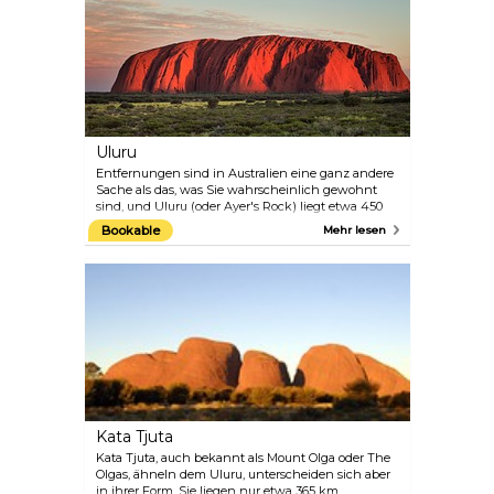
Uluru
Entfernungen sind in Australien eine ganz andere
Sache als das, was Sie wahrscheinlich gewohnt
sind, und Uluru (oder Ayer's Rock) liegt etwa 450
km südwestlich von Alice Springs – angesichts der
Bookable
Mehr lesen
riesigen Entfernungen in Oz ist das praktisch
nichts. Die große Sandsteinformation liegt quasi
mitten im Nirgendwo, in der unberührten Weite
der Natur. Der Boden ist den Aṉangu, den
Aborigines in dieser Gegend, heilig.
Kata Tjuta
Kata Tjuta, auch bekannt als Mount Olga oder The
Olgas, ähneln dem Uluru, unterscheiden sich aber
in ihrer Form. Sie liegen nur etwa 365 km