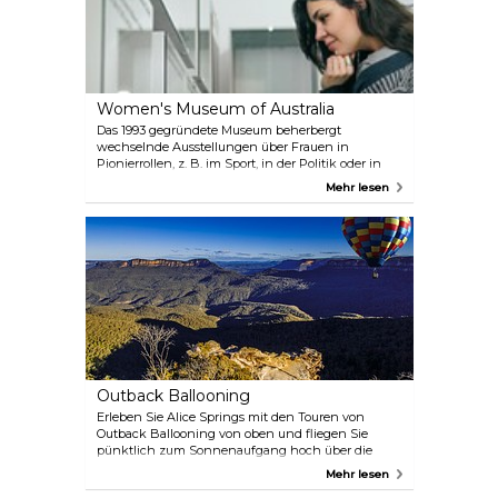
Women's Museum of Australia
Das 1993 gegründete Museum beherbergt
wechselnde Ausstellungen über Frauen in
Pionierrollen, z. B. im Sport, in der Politik oder in
der Kunst, und beleuchtet so das Leben
Mehr lesen
außergewöhnlicher Frauen in der australischen
Geschichte. Das Museum beherbergt auch das Old
Gaol Museum, in dem Sie mehr über die Zeit der
Gefängnisse von 1938 bis 1996 erfahren können.
Outback Ballooning
Erleben Sie Alice Springs mit den Touren von
Outback Ballooning von oben und fliegen Sie
pünktlich zum Sonnenaufgang hoch über die
wunderschönen Landschaften dieser Gegend. Ein
Mehr lesen
Ballon bietet Platz für 2-24 Passagiere, so dass Sie