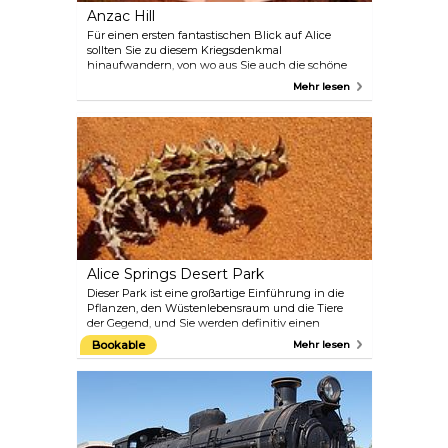
Anzac Hill
Für einen ersten fantastischen Blick auf Alice
sollten Sie zu diesem Kriegsdenkmal
hinaufwandern, von wo aus Sie auch die schöne
Umgebung der Stadt genießen können. Dieser
Mehr lesen
Aussichtspunkt ist am besten bei Sonnenaufgang
oder Sonnenuntergang zu besichtigen, also
beginnen oder beenden Sie Ihren Tag am besten
mit einem Besuch hier oben. Dieses Denkmal ist
dem ANZACS (Australian and New Zealand Army
Corps) des Ersten Weltkriegs gewidmet. Die
Frühmesse findet jedes Jahr am ANZAC Day, dem
25. April, statt.
Alice Springs Desert Park
Dieser Park ist eine großartige Einführung in die
Pflanzen, den Wüstenlebensraum und die Tiere
der Gegend, und Sie werden definitiv einen
ganzen Tag brauchen, um alles zu erkunden.
Bookable
Mehr lesen
Erfahren Sie außerdem mehr über die Kultur der
Aborigines und verpassen Sie nicht die kostenlosen
Vorträge der Mitarbeiter, die Greifvogelschau oder
die stündlichen Filmvorführungen. Auf der Website
des Parks finden Sie den Zeitplan für Führungen
und Fütterungen.