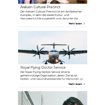
Araluen Cultural Precinct
Der Araluen Cultural Precinct ist ein fantastischer
Komplex, in dem die lokale Kultur- und
Naturgeschichte ausgestellt wird, darunter die
Namatjira Gallery, das Luftfahrtmuseum, der
Mehr lesen
Memorial Cemetery und das Museum of Central
Australia. Es gibt auch heilige Stätten und Bäume,
die für die Aborigines von Bedeutung sind. Sie
werden auf jeden Fall viel über die australische
Kultur und ihre Bedeutung lernen.
Royal Flying Doctor Service
Der Royal Flying Doctors Service ist eine
gemeinnützige Organisation, deren Ziel es ist,
Notfall- und Gesundheitsdienste für Menschen zu
leisten, die in Regionen leben, die keinen direkten
Mehr lesen
Zugang zu Krankenhäusern und Ärzten haben.
Eine ihrer Hauptstationen befindet sich in Alice
Springs und ist für die Öffentlichkeit zugänglich.
Hier, in ihrem Museum, können Sie einen Einblick
in die Arbeit der fliegenden Ärzte sowie in ihre
Rettungshubschrauber erhalten.