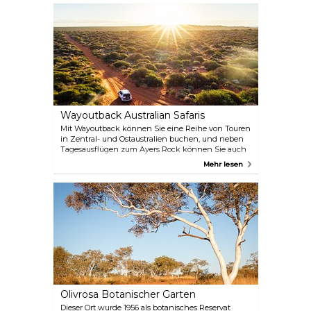
sowohl als ganze Gruppe als auch als kleine Familie
teilnehmen können, und gute Wetterbedingungen
machen Ihre Fahrt zu einem unvergesslichen
Erlebnis.
Wayoutback Australian Safaris
Mit Wayoutback können Sie eine Reihe von Touren
in Zentral- und Ostaustralien buchen, und neben
Tagesausflügen zum Ayers Rock können Sie auch
3-7-tägige Touren in verschiedene Regionen mit
Mehr lesen
verschiedenen Aktivitäten von klassischem
Sightseeing bis hin zu Abenteuerwanderungen
buchen. Wählen Sie aus dem breiten Angebot Ihre
persönliche Reise durch Australien, und erleben Sie
dieses interessante Land von seiner schönsten
Seite!
Olivrosa Botanischer Garten
Dieser Ort wurde 1956 als botanisches Reservat