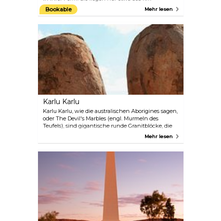
südwestlich von Alice Springs und sind – im
Bookable
Mehr lesen
Vergleich zu ihrem "Geschwisterchen" Uluru – nur
einen Katzensprung entfernt und definitiv einen
Besuch wert. Einst ein einziger Felsbrocken,
bestehen die Olgas heute aus 36 kuppelförmigen
Formationen, die im Laufe von Millionen von
Jahren verwittert sind. Bewundern Sie die
beeindruckenden Felsen aus der Ferne, zum
Beispiel auf dem Valley of the Winds Wanderweg –
einem Rundweg mit fantastischen
Aussichtspunkten. Sie können direkt durch die
Furchen wandern, um atemberaubende Ausblicke
und weniger Menschenmassen zu erleben.
Karlu Karlu
Karlu Karlu, wie die australischen Aborigines sagen,
oder The Devil's Marbles (engl. Murmeln des
Teufels), sind gigantische runde Granitblöcke, die
sich über ein Tal verteilen. Sie sind eine der
Mehr lesen
wichtigsten Touristenattraktionen im Northern
Territory. Während Wege mit Informationstafeln
und ein Campingplatz auf dem Gelände es
ermöglichen, diese Sehenswürdigkeit das ganze
Jahr über zu erleben, bieten Ranger zwischen Mai
und Oktober ein spannendes Programm mit Live-
Veranstaltungen an.