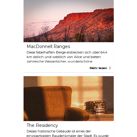
und seine enorme Bedeutung für die Stadt, aber
auch über die Auswirkungen der Kriegsjahre und
die gestohlene Generation.
MacDonnell Ranges
Diese fabelhaften Berge erstrecken sich über 644
km östlich und westlich von Alice und bieten
zahlreiche Wasserlöcher, wunderschöne
Schluchten, historische Stätten und
Mehr lesen
Felszeichnungen der Aborigines sowie zahlreiche
Wanderwege, Wildtiere und gute Busch-
Campingplätze. Einige Orte sind nur 10-20 km von
der Stadt entfernt, also machen Sie sich auf den
Weg und genießen Sie die reiche Atmosphäre.
The Residency
Dieses historische Gebäude ist eines der
einzigartigsten Baudenkmäler der Stadt. Es wurde