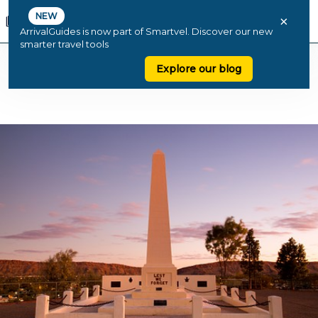
NEW
×
ArrivalGuides is now part of Smartvel. Discover our new
smarter travel tools
Explore our blog