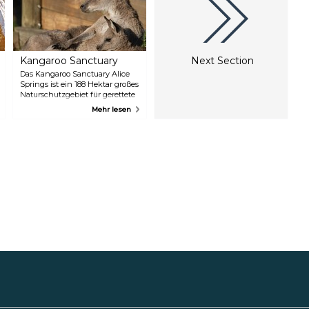
Kangaroo Sanctuary
Next Section
Das Kangaroo Sanctuary Alice
Springs ist ein 188 Hektar großes
Naturschutzgebiet für gerettete
verwaiste Babykängurus und
Mehr lesen
erwachsene Kängurus. Ihre
Touren sollen die Besucher über
diese legendären australischen
Beuteltiere informieren. Im Jahr
2013 war das Sanctuary das
Zentrum eines beliebten
Dokumentarfilms mit dem Titel
Kangaroo Dundee, der das
interessante Leben unserer
Horde geretteter Kängurus und
anderer Wildtiere verfolgte.