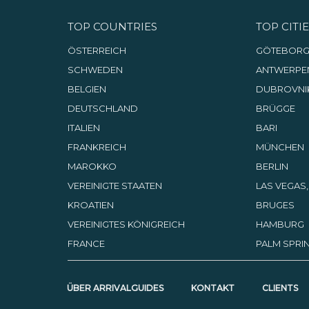
TOP COUNTRIES
TOP CITIE
ÖSTERREICH
GÖTEBOR
SCHWEDEN
ANTWERPE
BELGIEN
DUBROVNI
DEUTSCHLAND
BRÜGGE
ITALIEN
BARI
FRANKREICH
MÜNCHEN
MAROKKO
BERLIN
VEREINIGTE STAATEN
LAS VEGAS
KROATIEN
BRUGES
VEREINIGTES KÖNIGREICH
HAMBURG
FRANCE
PALM SPRIN
ÜBER ARRIVALGUIDES
KONTAKT
CLIENTS