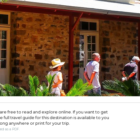
are free to read and explore online. If you want to get
full travel guide for this destination is available to you
long anywhere or print for your trip.​
ded as a PDF.