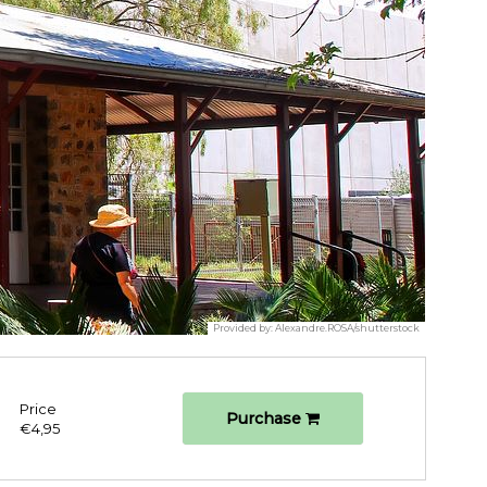
Provided by:
Alexandre.ROSA/shutterstock
Price
Purchase
€4,95