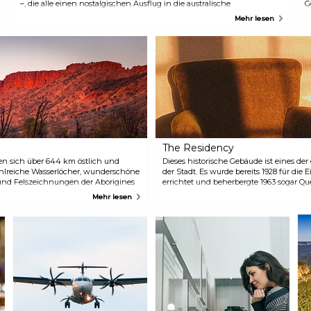
Valley of the Winds Wanderweg
–, die alle einen nostalgischen Ausflug in die australische
G
– einem Rundweg mit
Verkehrsgeschichte bieten. Während die Originalwaggons der
D
Mehr lesen
fantastischen
historischen Ghan-Eisenbahn ausgestellt sind, können Sie auch einen
G
Aussichtspunkten. Sie können
traditionellen Morgen- oder Nachmittagstee in einer
a
direkt durch die Furchen
Schmalspurlokomotive genießen.
G
wandern, um atemberaubende
Ausblicke und weniger
Menschenmassen zu erleben.
The Residency
ken sich über 644 km östlich und
Dieses historische Gebäude ist eines de
ahlreiche Wasserlöcher, wunderschöne
der Stadt. Es wurde bereits 1928 für di
 und Felszeichnungen der Aborigines
errichtet und beherbergte 1963 sogar Qu
ildtiere und gute Busch-
werden lokale Geschichte und historisch
Mehr lesen
nur 10-20 km von der Stadt entfernt,
Toilette oder dem „königlichen Thron“ g
g und genießen Sie die reiche
ihrem Besuch benutzte.