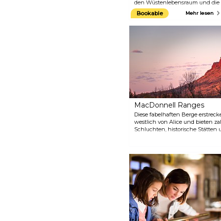
den Wüstenlebensraum und die
Tiere der Gegend, und Sie
Bookable
Mehr lesen
werden definitiv einen ganzen
Tag brauchen, um alles zu
erkunden. Erfahren Sie
außerdem mehr über die Kultur
der Aborigines und verpassen
Sie nicht die kostenlosen
Vorträge der Mitarbeiter, die
Greifvogelschau oder die
stündlichen Filmvorführungen.
Auf der Website des Parks
finden Sie den Zeitplan für
Führungen und Fütterungen.
MacDonnell Ranges
Diese fabelhaften Berge erstrec
westlich von Alice und bieten z
Schluchten, historische Stätten
sowie zahlreiche Wanderwege, W
Campingplätze. Einige Orte sind 
also machen Sie sich auf den We
Atmosphäre.