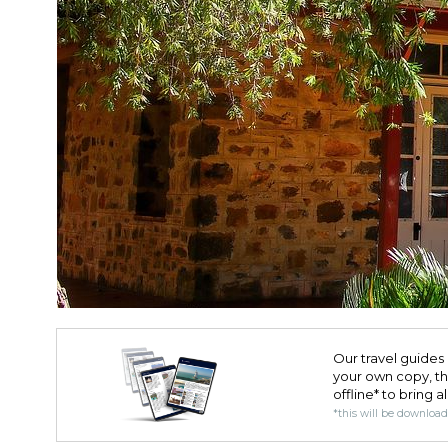
Our travel guides 
your own copy, the 
offline* to bring a
*this will be downloa