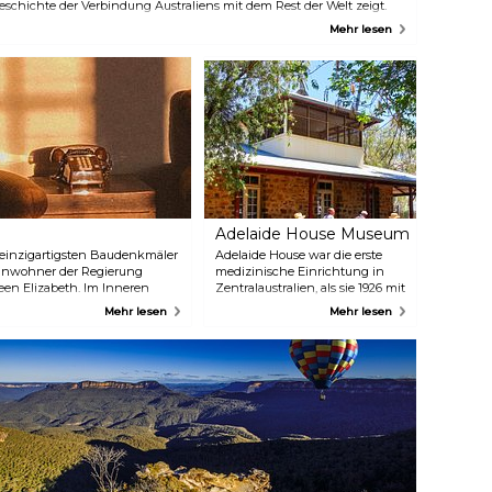
eschichte der Verbindung Australiens mit dem Rest der Welt zeigt.
ie wunderschön restaurierten Gebäude informieren Sie über die
Mehr lesen
eschichte des Telegrafen und seine enorme Bedeutung für die Stadt,
ber auch über die Auswirkungen der Kriegsjahre und die gestohlene
eneration.
Adelaide House Museum
r einzigartigsten Baudenkmäler
Adelaide House war die erste
e Einwohner der Regierung
medizinische Einrichtung in
een Elizabeth. Im Inneren
Zentralaustralien, als sie 1926 mit
e Ereignisse direkt neben der
nur zwei Krankenschwestern
Mehr lesen
Mehr lesen
ezeigt, den die Königin bei
eröffnet wurde. Entworfen
wurde es von Reverend John
Flynn vom Royal Flying Doctor
Service. Das Gebäude, das bis
1939 das einzige medizinische
Zentrum in dieser Gegend war,
beherbergt heute Gegenstände
aus der lokalen Geschichte
sowie das Pedal-Radio, das
Flynn und Traeger damals
benutzten.