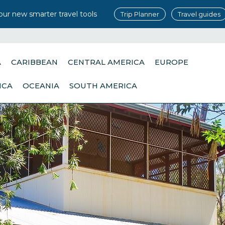
our new smarter travel tools
Trip Planner
Travel guides
A
CARIBBEAN
CENTRAL AMERICA
EUROPE
ICA
OCEANIA
SOUTH AMERICA