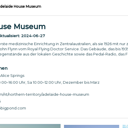
delaide House Museum
ouse Museum
tualisiert:
2024-06-27
ste medizinische Einrichtung in Zentralaustralien, als sie 1926 mit n
hn Flynn vom Royal Flying Doctor Service. Das Gebäude, das bis 193
genstände aus der lokalen Geschichte sowie das Pedal-Radio, das F
onen
Alice Springs
:00–16:00 Uhr, Sa 10:00–12:00 Uhr, Dezember bis März
nt/northern-territory/adelaide-house-museum
6
@bigpond.com