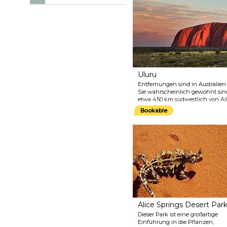
Uluru
Entfernungen sind in Australien
Sie wahrscheinlich gewohnt sind,
etwa 450 km südwestlich von Alic
Entfernungen in Oz ist das prakt
Bookable
Sandsteinformation liegt quasi m
unberührten Weite der Natur. De
Aborigines in dieser Gegend, heil
Alice Springs Desert Par
Dieser Park ist eine großartige
Einführung in die Pflanzen,