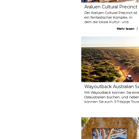
Araluen Cultural Precinct
Der Araluen Cultural Precinct ist
ein fantastischer Komplex, in
dem die lokale Kultur- und
Naturgeschichte ausgestellt
Mehr lesen
wird, darunter die Namatjira
Gallery, das Luftfahrtmuseum,
der Memorial Cemetery und das
Museum of Central Australia. Es
gibt auch heilige Stätten und
Bäume, die für die Aborigines
von Bedeutung sind. Sie
werden auf jeden Fall viel über
die australische Kultur und ihre
Bedeutung lernen.
Wayoutback Australian Sa
Mit Wayoutback können Sie eine
Ostaustralien buchen, und nebe
können Sie auch 3-7-tägige Tour
verschiedenen Aktivitäten von k
Abenteuerwanderungen buchen. 
Angebot Ihre persönliche Reise d
dieses interessante Land von sei