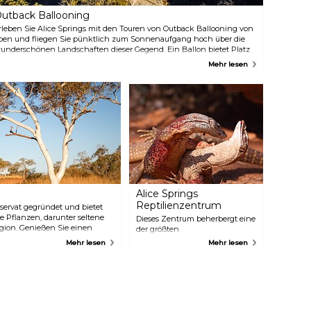
utback Ballooning
rleben Sie Alice Springs mit den Touren von Outback Ballooning von
ben und fliegen Sie pünktlich zum Sonnenaufgang hoch über die
underschönen Landschaften dieser Gegend. Ein Ballon bietet Platz
ür 2-24 Passagiere, so dass Sie sowohl als ganze Gruppe als auch als
Mehr lesen
leine Familie teilnehmen können, und gute Wetterbedingungen
achen Ihre Fahrt zu einem unvergesslichen Erlebnis.
Alice Springs
Reptilienzentrum
eservat gegründet und bietet
 Pflanzen, darunter seltene
Dieses Zentrum beherbergt eine
ion. Genießen Sie einen
der größten
atur und ruhen Sie sich im
Reptiliensammlungen der
Mehr lesen
Mehr lesen
e aus, nachdem Sie die
Region mit Schlangen,
 und Fauna entdeckt haben.
Eidechsen und Schildkröten.
Außerdem werden erstaunliche
und lehrreiche Krokodil- und
Pythonvorführungen
organisiert, die einen ganz