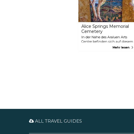
Alice Springs Memorial
Cemetery
In der Nähe des Araluen Arts
Centre befinden sich auf diesem
Gedenkfriedhof die Grabsteine
Mehr lesen
historischer australischer
Persönlichkeiten wie des
Aborigine-Malers Albert
Namatjira und der
Anthropologin Olive Pink. Hier
können Sie historische Luft
schnuppern.
ALL TRAVEL GUIDES