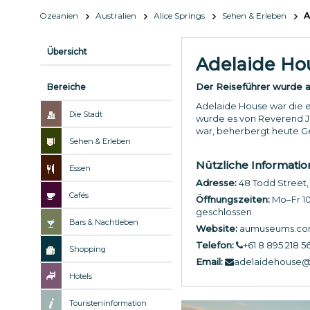
Ozeanien
Australien
Alice Springs
Sehen & Erleben
A
Übersicht
Adelaide H
Der Reiseführer wurde ak
Bereiche
Adelaide House war die er
Die Stadt
wurde es von Reverend Jo
war, beherbergt heute Ge
Sehen & Erleben
Nützliche Informati
Essen
Adresse:
48 Todd Street, 
Cafés
Öffnungszeiten:
Mo–Fr 10
geschlossen
Bars & Nachtleben
Website:
aumuseums.com/
Telefon:
+61 8 895 218 5
Shopping
Email:
adelaidehouse
Hotels
Touristeninformation