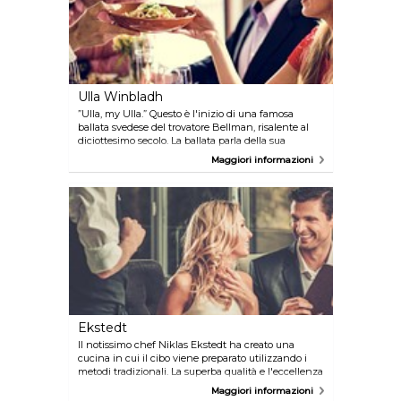
Ulla Winbladh
”Ulla, my Ulla.” Questo è l'inizio di una famosa
ballata svedese del trovatore Bellman, risalente al
diciottesimo secolo. La ballata parla della sua
amante, Ulla Winbladh. L'omonimo ristorante, con
Maggiori informazioni
una lunga storia alle spalle, si trova in una posizione
centrale sulla bellissima e ombreggiata isola di
Djurgården. Qui si serve cucina tradizionale svedese
tutto l'anno.
Ekstedt
Il notissimo chef Niklas Ekstedt ha creato una
cucina in cui il cibo viene preparato utilizzando i
metodi tradizionali. La superba qualità e l'eccellenza
artigianale sono già note grazie agli altri ristoranti di
Maggiori informazioni
Ekstedt, insieme alla consapevolezza dell'origine di