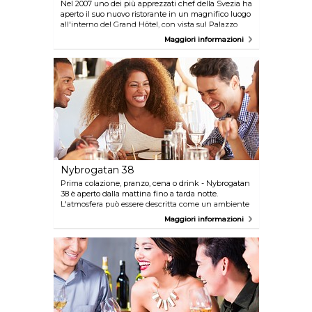
Nel 2007 uno dei più apprezzati chef della Svezia ha
aperto il suo nuovo ristorante in un magnifico luogo
all'interno del Grand Hôtel, con vista sul Palazzo
reale. La cucina di Dahlgren porta gli ingredienti e
Maggiori informazioni
la cultura culinaria svedesi a nuove eccellenze.
Magnifico, sia per quanto riguarda i piatti che la sala
pranzo in sé, oltre naturalmente ai sapori eccelsi.
Nybrogatan 38
Prima colazione, pranzo, cena o drink - Nybrogatan
38 è aperto dalla mattina fino a tarda notte.
L'atmosfera può essere descritta come un ambiente
rilassato, minimalista e moderno. Le pietanze sono
Maggiori informazioni
preparate benissimo e il menu si ispira alla
Scandinavia e al Mediterraneo.