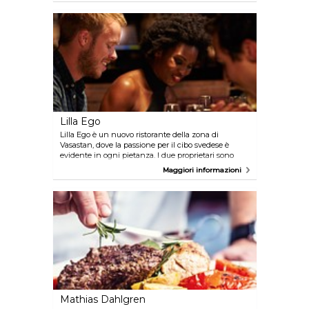
ingredienti ed elementi della cucina scandinava.
L'atmosfera è calda, accogliente e rustica grazie
all'uso di materiali naturali anche per la struttura.
Ekstedt ha ottenuto la sua prima stella Michelin nel
2013.
Lilla Ego
Lilla Ego è un nuovo ristorante della zona di
Vasastan, dove la passione per il cibo svedese è
evidente in ogni pietanza. I due proprietari sono
chef premiati che servono alta cucina, a un prezzo
Maggiori informazioni
conveniente e in un ambiente intimo e informale.
Mathias Dahlgren