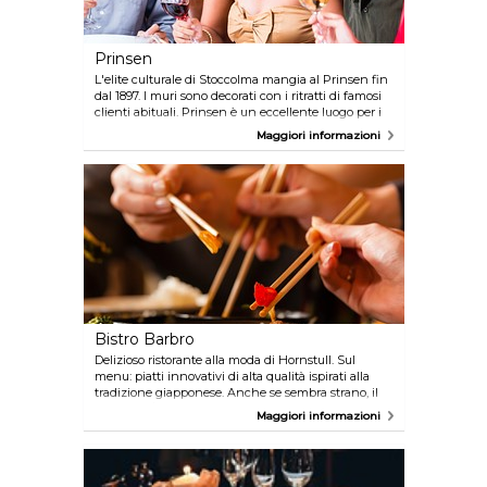
Prinsen
L'elite culturale di Stoccolma mangia al Prinsen fin
dal 1897. I muri sono decorati con i ritratti di famosi
clienti abituali. Prinsen è un eccellente luogo per i
clienti che desiderano provare ottimi piatti classici
Maggiori informazioni
svedesi in un'atmosfera intima e piacevole. La loro
versione del Biff Rydberg è rinomata e il servizio è
professionale e attento.
Bistro Barbro
Delizioso ristorante alla moda di Hornstull. Sul
menu: piatti innovativi di alta qualità ispirati alla
tradizione giapponese. Anche se sembra strano, il
primo bar/cinema di Svezia si trova in un
Maggiori informazioni
seminterrato.