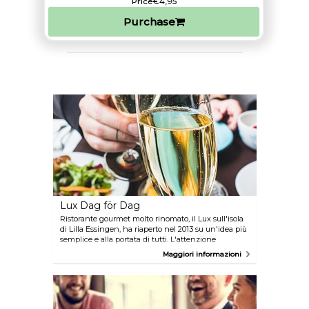
Price
€4,95
Purchase
Lux Dag för Dag
Ristorante gourmet molto rinomato, il Lux sull'isola
di Lilla Essingen, ha riaperto nel 2013 su un'idea più
semplice e alla portata di tutti. L'attenzione
principale resta comunque concentrata sui gusti
Maggiori informazioni
scandinavi e sull'uso di prodotti locali e naturali.
Atmosfera intima e luogo appartato vicino al lago
Mälaren.