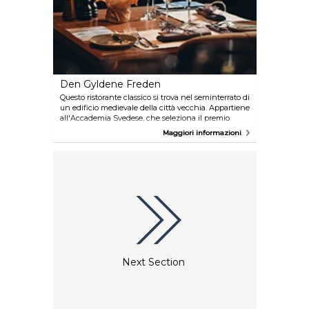
Den Gyldene Freden
Questo ristorante classico si trova nel seminterrato di
un edificio medievale della città vecchia. Appartiene
all'Accademia Svedese, che seleziona il premio
Nobel per la letteratura. La leggenda vuole che
Maggiori informazioni
l'assegnazione di molti premi Nobel sia stata decisa
qui al tavolo fisso dell'Accademia. Il menu offre
grandi classici della cucina svedese classica, oggi
con un interessante tocco contemporaneo.
Next Section