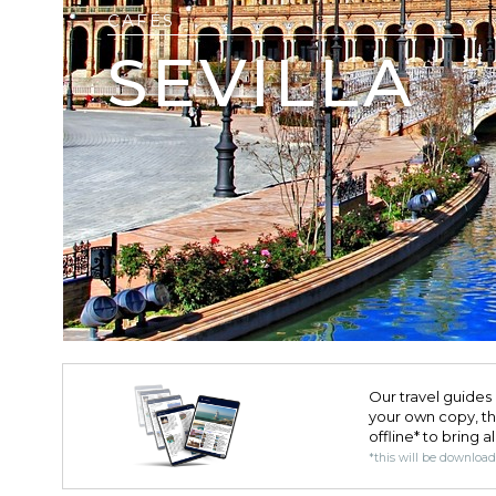
CAFÉS
SEVILLA
Our travel guides 
your own copy, the 
offline* to bring a
*this will be downloa