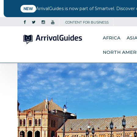
ArrivalGuides is now part of Smartvel. Discover 
NEW
CONTENT FOR BUSINESS
AFRICA
ASI
NORTH AMER