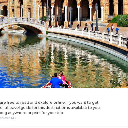
are free to read and explore online. If you want to get
full travel guide for this destination is available to you
long anywhere or print for your trip.​
ded as a PDF.