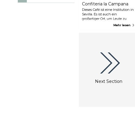
Confiteria la Campana
Dieses Café ist eine Institution in
Sevilla. Es ist auch ein
großartiger Ort, um Leute zu
beobachten, vor allem an
Mehr lesen
Samstagnachmittagen, wenn
es scheint, als käme die ganze
Stadt nach ihrem
Einkaufsbummel hierher, um
Gebäck wie die mit Mandeln
gefüllten Lenguas de almendra
zu verzehren.
Next Section