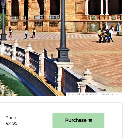
Provided by:
leoks / Shutterstock.com
Price
Purchase
€4,95