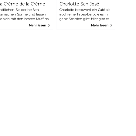
a Crème de la Crème
Charlotte San José
ntfliehen Sie der heißen
Charlotte ist sowohl ein Café als
panischen Sonne und lassen
auch eine Tapas-Bar, die es in
ie sich mit den besten Muffins
ganz Spanien gibt. Hier gibt es
erwöhnen, die Sie in Sevilla
alles von Kaffee und Tee bis hin
Mehr lesen
Mehr lesen
inden können, oder wählen Sie
zu Eis, Kuchen, Bier und
us einer großen Auswahl an
Cocktails. Für den kleinen
affees und Tees. Dieses Lokal
Hunger gibt es auch leichtere
st ein großartiger Ort für ein
Gerichte wie Hamburger, Pasta
rühstück und sogar ein
und Pizza.
chnelles Mittagessen – die
peisekarte umfasst eine
uswahl an Crêpes und Kuchen
owie Sandwiches und Toasts.