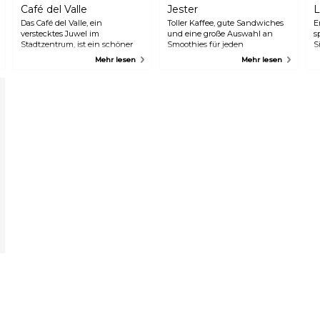
Café del Valle
Jester
L
Das Café del Valle, ein
Toller Kaffee, gute Sandwiches
E
verstecktes Juwel im
und eine große Auswahl an
s
Stadtzentrum, ist ein schöner
Smoothies für jeden
S
Ort, um den Tag zu beginnen.
Geschmack: Wenn Sie auf der
v
Mehr lesen
Mehr lesen
Dieses stilvolle Café lockt mit
Suche nach einem gesunden
f
einer großen Auswahl an Tees,
Frühstück sind, werden Sie im
a
Kaffeespezialitäten, Smoothies
Jester nicht enttäuscht sein.
K
und Milchshakes. Probieren Sie
Hier wird alles mit frischen
i
hier unbedingt einen der
Zutaten direkt vor Ihren Augen
F
berühmten hausgemachten
zubereitet, und das freundliche
s
Kuchen.
Personal serviert Ihnen gerne
S
einige der Spezialitäten, wie z.
A
B. das Müsli mit Joghurt und
s
Obst.