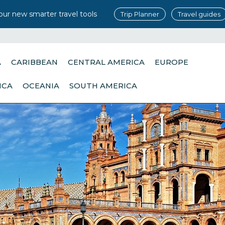
our new smarter travel tools
Trip Planner
Travel guides
A
CARIBBEAN
CENTRAL AMERICA
EUROPE
ICA
OCEANIA
SOUTH AMERICA