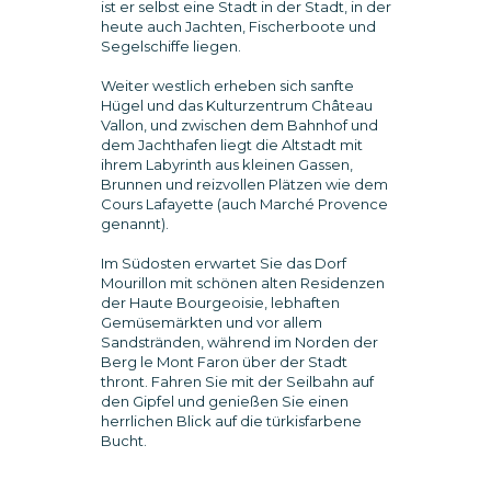
ist er selbst eine Stadt in der Stadt, in der
heute auch Jachten, Fischerboote und
Segelschiffe liegen.
Weiter westlich erheben sich sanfte
Hügel und das Kulturzentrum Château
Vallon, und zwischen dem Bahnhof und
dem Jachthafen liegt die Altstadt mit
ihrem Labyrinth aus kleinen Gassen,
Brunnen und reizvollen Plätzen wie dem
Cours Lafayette (auch Marché Provence
genannt).
Im Südosten erwartet Sie das Dorf
Mourillon mit schönen alten Residenzen
der Haute Bourgeoisie, lebhaften
Gemüsemärkten und vor allem
Sandstränden, während im Norden der
Berg le Mont Faron über der Stadt
thront. Fahren Sie mit der Seilbahn auf
den Gipfel und genießen Sie einen
herrlichen Blick auf die türkisfarbene
Bucht.