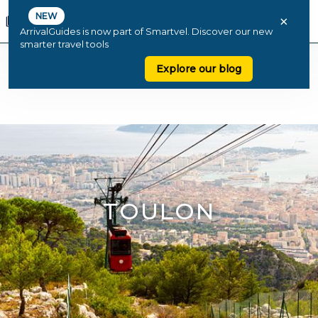
NEW
×
ArrivalGuides is now part of Smartvel. Discover our new
smarter travel tools
Explore our blog
TOULON