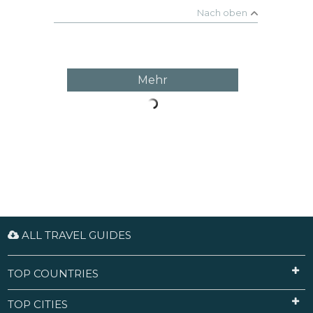
werden Sie die Szene wiedererkennen –
Nach oben
Kartenspiel, Geplänkel und so weiter. Aber auch
wenn Sie sie nicht kennen, ist es ein schöner Ort
für ein Foto.
Mehr
ALL TRAVEL GUIDES
TOP COUNTRIES
TOP CITIES