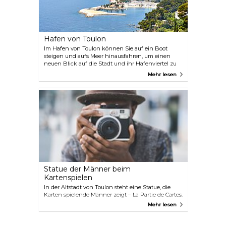
Hafen von Toulon
Im Hafen von Toulon können Sie auf ein Boot
steigen und aufs Meer hinausfahren, um einen
neuen Blick auf die Stadt und ihr Hafenviertel zu
werfen. Egal, ob Sie Ihren Besuch auf diese Weise
Mehr lesen
beginnen oder beenden, es ist ein unvergessliches
Erlebnis. Ein besonderes Erlebnis ist eine Bootstour,
die eine Mahlzeit beinhaltet.
Statue der Männer beim
Kartenspielen
In der Altstadt von Toulon steht eine Statue, die
Karten spielende Männer zeigt – La Partie de Cartes.
Sie ist eine Anspielung auf die Folklore der
Mehr lesen
Provence und Marcel Pagnols klassische
Theaterstücke Marius und Fanny, die später
verfilmt wurden. Wenn Sie die beiden kennen,