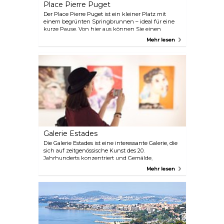
Place Pierre Puget
Der Place Pierre Puget ist ein kleiner Platz mit
einem begrünten Springbrunnen – ideal für eine
kurze Pause. Von hier aus können Sie einen
Spaziergang durch die Hauptstraße der Altstadt bis
Mehr lesen
zum Hafen unternehmen. Es ist ein einfacher
Spaziergang, bei dem es viel zu sehen gibt.
Galerie Estades
Die Galerie Estades ist eine interessante Galerie, die
sich auf zeitgenössische Kunst des 20.
Jahrhunderts konzentriert und Gemälde,
Skulpturen und Glasarbeiten zeigt.
Mehr lesen