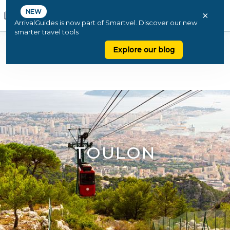
NEW
×
ArrivalGuides is now part of Smartvel. Discover our new
smarter travel tools
Explore our blog
TOULON