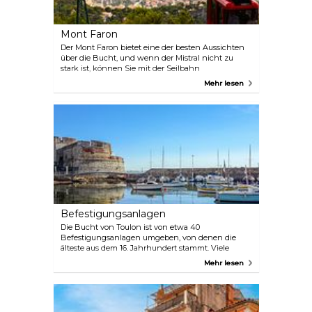
Mont Faron
Der Mont Faron bietet eine der besten Aussichten
über die Bucht, und wenn der Mistral nicht zu
stark ist, können Sie mit der Seilbahn
hinauffahren. Erkundigen Sie sich an der Kasse
Mehr lesen
nach den Bedingungen, und wenn sie in Betrieb
ist, sollten Sie sich die Chance nicht entgehen
lassen – es lohnt sich.
Befestigungsanlagen
Die Bucht von Toulon ist von etwa 40
Befestigungsanlagen umgeben, von denen die
älteste aus dem 16. Jahrhundert stammt. Viele
davon sieht man am besten aus der Ferne, zwei
Mehr lesen
kann man sogar besichtigen: Fort Balaguier und La
Tour Beaumont.