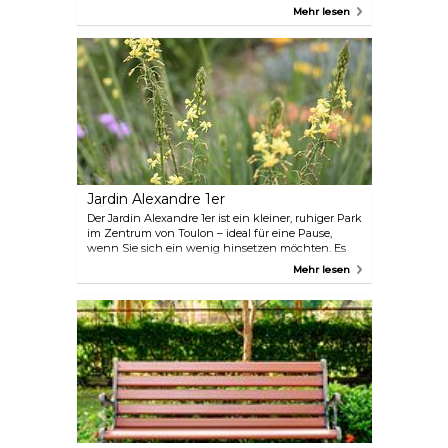
Architektur zu bewundern. Schauen Sie auf den
Mehr lesen
Terminplan, wenn Sie in der Stadt sind – vielleicht
sehen Sie etwas Interessantes.
Jardin Alexandre 1er
Der Jardin Alexandre 1er ist ein kleiner, ruhiger Park
im Zentrum von Toulon – ideal für eine Pause,
wenn Sie sich ein wenig hinsetzen möchten. Es
gibt etwas Grün, ein paar Springbrunnen und viel
Mehr lesen
Schatten.