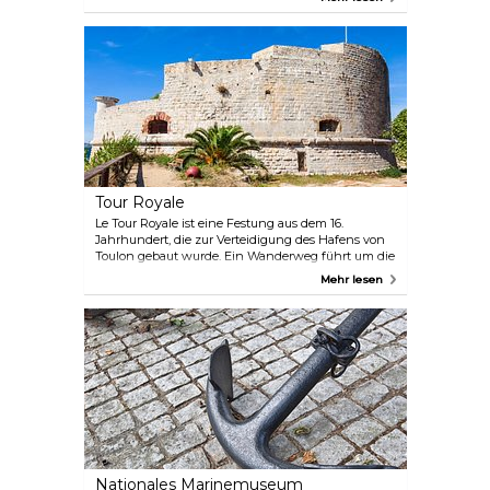
Elementen macht die Kathedrale zu einem
architektonischen Flickenteppich, aber gerade das
macht sie so interessant. Wenn Sie das Gebäude
betreten, werden Sie feststellen, dass sich hier
Jahrhunderte der Geschichte an einem Ort
überlagern.
Tour Royale
Le Tour Royale ist eine Festung aus dem 16.
Jahrhundert, die zur Verteidigung des Hafens von
Toulon gebaut wurde. Ein Wanderweg führt um die
Festung herum, so dass Sie sich die Geschichte
Mehr lesen
ansehen und gleichzeitig den Blick auf den Hafen
und den nahe gelegenen Strand genießen
können.
Nationales Marinemuseum