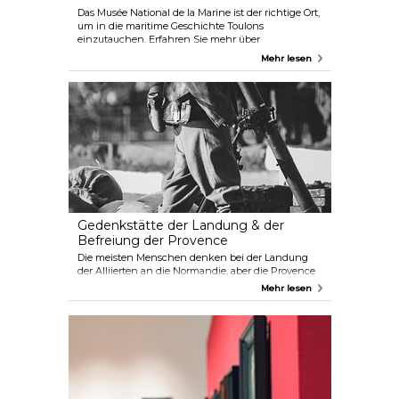
Das Musée National de la Marine ist der richtige Ort,
um in die maritime Geschichte Toulons
einzutauchen. Erfahren Sie mehr über
Galeerensklaven, Piratenangriffe unter der
Mehr lesen
Führung von Rotbart und einen jungen Kapitän
Napoleon Bonaparte, der eine Schlüsselrolle bei der
Rückeroberung der Stadt von den Engländern
nach der Revolution spielte.
Gedenkstätte der Landung & der
Befreiung der Provence
Die meisten Menschen denken bei der Landung
der Alliierten an die Normandie, aber die Provence
hatte im August 1944 ihre eigene Geschichte. Diese
Mehr lesen
Gedenkstätte erzählt die Geschichte von der
Landung bis zur Befreiung der Region. Wenn Sie
sich für Geschichte interessieren, ist es einen
Besuch wert.