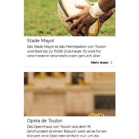
Stade Mayol
Das Stade Mayol ist das Heimstadion von Toulon
und fasst bis zu 15.000 Zuschauer. Es wird für
verschiedene Veranstaltungen genutzt, aber
heutzutage geht es hauptsächlich um Rugby.
Mehr lesen
Achten Sie auf den Spielplan – wenn ein Spiel
stattfindet, lohnt es sich, die Atmosphäre zu
erleben.
Opéra de Toulon
Das Opernhaus von Toulon aus dem 19.
Jahrhundert ist einen Besuch wert, sei es für ein
Konzert, eine Oper oder einfach nur, um die