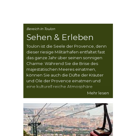
Bereich In Toulon
Sehen & Erleben
Toulon ist die Seele der Provence, denn
dieser riesige Militärhafen entfaltet fast
das ganze Jahr über seinen sonnigen
Charme: Während Sie die Brise des
majestätischen Meeres einatmen,
können Sie auch die Düfte der Kräuter
und Öle der Provence einatmen und
eine kulturell reiche Atmosphäre
erleben, die Sie überall herzlich
Mehr lesen
willkommen heißt.