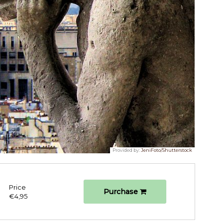
Provided by:
JeniFoto/Shutterstock
Price
Purchase
€4,95