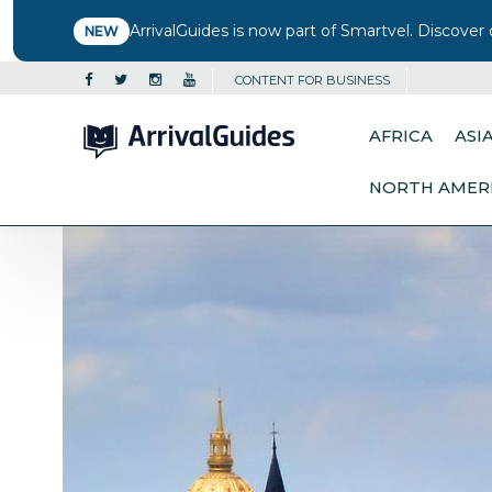
ArrivalGuides is now part of Smartvel. Discover 
NEW
CONTENT FOR BUSINESS
AFRICA
ASI
NORTH AMER