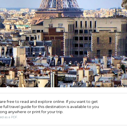
are free to read and explore online. If you want to get
full travel guide for this destination is available to you
long anywhere or print for your trip.​
ded as a PDF.