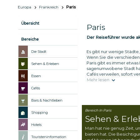
Europa
Frankreich
Paris
Übersicht
Paris
Der Reiseführer wurde akt
Bereiche
Es gibt nur wenige Städte,
Die Stadt
Wenn Sie die verschiedene
Paris gibt es immer etwa
Sehen & Erleben
sagenumwobene Stadt hat e
Cafés verweilen, sofort ve
Essen
Mehr lesen
Cafés
Bars & Nachtleben
Bereich In Paris
Shopping
Sehen & Erl
Hotels
Man hat nie genug Zeit, um
bieten hat. Die Besichti
Touristeninformation
und Museen ist beeindruc