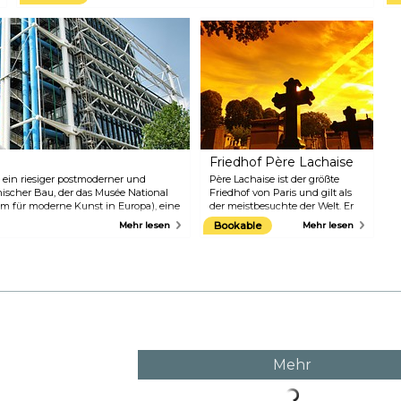
Restaurants, Cafés und tonnenweise Geschäften besteht, und den
u
Walt Disney Studios, die darüber hinaus Kinos und Bühnen bieten.
R
Schlendern Sie die Main Street USA entlang, erkunden Sie exotische
G
Landschaften im Adventureland oder besuchen Sie Ihre
l
Lieblingsfiguren im Fantasyland. Auf Besucher jeden Alters wartet
S
jede Menge Spaß.
D
w
H
C
Friedhof Père Lachaise
 ein riesiger postmoderner und
Père Lachaise ist der größte
ischer Bau, der das Musée National
Friedhof von Paris und gilt als
m für moderne Kunst in Europa), eine
der meistbesuchte der Welt. Er
d ein Zentrum für Musik und
ist ein riesiger und friedlicher
Mehr lesen
Bookable
Mehr lesen
. Sein Bau war umstritten, da der
Park und die letzte Ruhestätte
les abgerissen werden musste. Viele
vieler Franzosen und Ausländer,
e zunächst wegen seiner
die das französische Leben in
en Ästhetik, die ihrer Meinung nach
den letzten 200 Jahren
und anspruchsvollen Stil der Stadt
bereichert haben: Edith Piaf,
Oscar Wilde, Camille Pissarro,
Marcel Proust, Molière, Max
Ernst, Maria Callas und Jim
Morrison, um nur einige zu
nennen.
Mehr