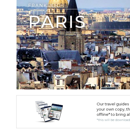
FRANKREICH
PARIS
Our travel guides 
your own copy, the 
offline* to bring a
*this will be downloa