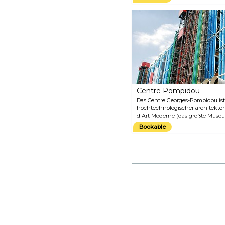
eine faszinierende und zugleich
unheimliche Attraktion. Gehen
Sie die vielen Stufen hinunter,
um diesen gespenstischen
unterirdischen Friedhof zu
erleben. Hier finden Sie die
knöchernen Überreste von
mehr als 6 Millionen Menschen,
die von einem alten Friedhof an
diesen Ort gebracht wurden.
Centre Pompidou
Das Centre Georges-Pompidou ist
hochtechnologischer architekton
d'Art Moderne (das größte Museu
große öffentliche Bibliothek un
Bookable
akustische Forschung beherbergt
symbolträchtige Markt in Les Hal
Pariser verachteten das Gebäud
ungewöhnlichen architektonisch
im Widerspruch zum klassischen 
stand.