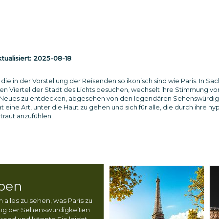
ualisiert:
2025-08-18
 die in der Vorstellung der Reisenden so ikonisch sind wie Paris. In S
n Viertel der Stadt des Lichts besuchen, wechselt ihre Stimmung von
s Neues zu entdecken, abgesehen von den legendären Sehenswürdigk
ine Art, unter die Haut zu gehen und sich für alle, die durch ihre h
rtraut anzufühlen.
eben
 alles zu sehen, was Paris zu
gung der Sehenswürdigkeiten
kend und könnte Sie leicht