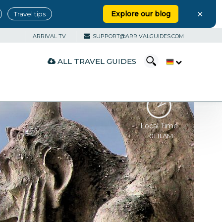
×
Explore our blog
Travel tips
ARRIVAL TV
SUPPORT@ARRIVALGUIDES.COM
ALL TRAVEL GUIDES
Local Time
01:11 AM