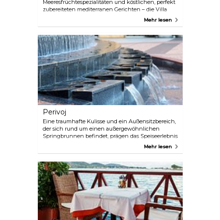
Meeresfrüchtespezialitäten und köstlichen, perfekt
zubereiteten mediterranen Gerichten – die Villa
Spiza bietet eine umfassende Kostprobe der
Mehr lesen
authentischen kroatischen Küche. Die Villa Spiza,
die sich durch eine besondere Atmosphäre und
einen rustikalen Touch auszeichnet, wird Sie nicht
enttäuschen.
Perivoj
Eine traumhafte Kulisse und ein Außensitzbereich,
der sich rund um einen außergewöhnlichen
Springbrunnen befindet, prägen das Speiseerlebnis
im Perivoj. Der romantische Charme der Villa wird
Mehr lesen
mit traditionellen kroatischen Gerichten und
einem hervorragenden Service kombiniert, was es
zu einem der besten Lokale der Stadt macht.