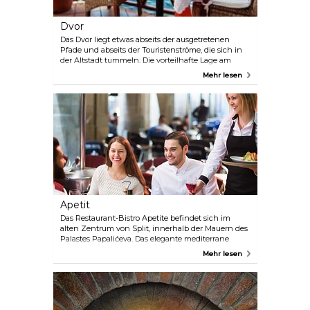
Dvor
Das Dvor liegt etwas abseits der ausgetretenen
Pfade und abseits der Touristenströme, die sich in
der Altstadt tummeln. Die vorteilhafte Lage am
Hang macht das Restaurant zu einem perfekten
Mehr lesen
Ort für einen Panoramablick über das Mittelmeer.
Apetit
Das Restaurant-Bistro Apetite befindet sich im
alten Zentrum von Split, innerhalb der Mauern des
Palastes Papalićeva. Das elegante mediterrane
Interieur wird durch die Aromen der lokalen Küche
Mehr lesen
ergänzt. Die fangfrischen Fische und
Meeresfrüchte und das vor Ort angebaute Gemüse
verleihen den Gerichten, die Tradition mit
innovativen Techniken verbinden, eine besondere
Note.