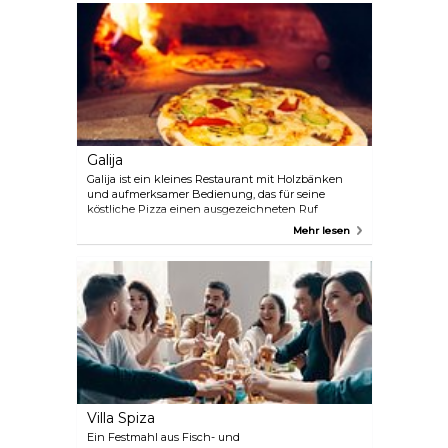
Sommernächten verleiht die Terrasse des
Restaurants dem Abend eine magische Note.
Galija
Galija ist ein kleines Restaurant mit Holzbänken
und aufmerksamer Bedienung, das für seine
köstliche Pizza einen ausgezeichneten Ruf
genießt. Es befindet sich im westlichen Teil der
Mehr lesen
Altstadt in einer ruhigen, malerischen Gasse.
Villa Spiza
Ein Festmahl aus Fisch- und