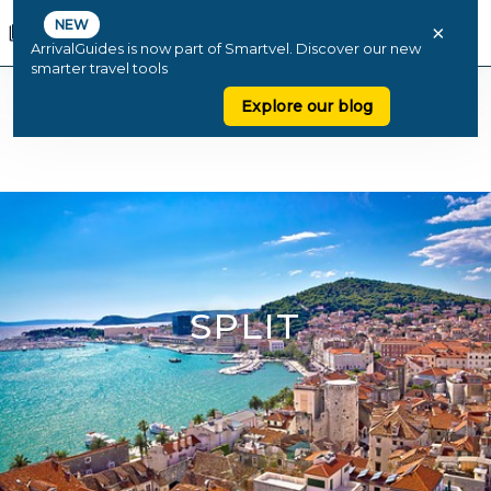
NEW
×
ArrivalGuides is now part of Smartvel. Discover our new
smarter travel tools
Explore our blog
SPLIT