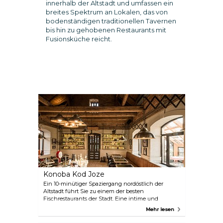
innerhalb der Altstadt und umfassen ein
breites Spektrum an Lokalen, das von
bodenständigen traditionellen Tavernen
bis hin zu gehobenen Restaurants mit
Fusionsküche reicht.
Konoba Kod Joze
Ein 10-minütiger Spaziergang nordöstlich der
Altstadt führt Sie zu einem der besten
Fischrestaurants der Stadt. Eine intime und
freundliche Atmosphäre, das gemütliche, rustikale
Mehr lesen
Interieur gepaart mit köstlicher dalmatinischer
Küche – das ist Konoba Kod Joze für Sie. In heißen