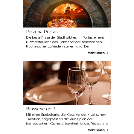
Pizzeria Portas
Die beste Pizza der Stadt gibt es im Portas, einem
Pizzarestaurant, das Liebhaber der italienischen
Küche sicher zufrieden stellen wird. Der
stimmungsvolle Innenhof ist mit üppigen
Mehr lesen
Weinreben bewachsen – die perfekte Kulisse für
ein Date.
Brasserie on 7
Mit einer Speisekarte, die Klassiker der kroatischen
Tradition, angepasst an die Prinzipien der
französischen Küche, präsentiert, ist das Restaurant
Brasseries 7 ein Favorit der Stadt. Die exquisite
Mehr lesen
Terrasse mit Blick auf das Mittelmeer ist auch ein