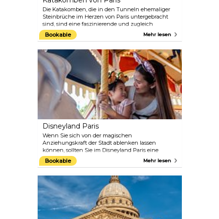
Katakomben von Paris
Die Katakomben, die in den Tunneln ehemaliger
Steinbrüche im Herzen von Paris untergebracht
sind, sind eine faszinierende und zugleich
unheimliche Attraktion. Gehen Sie die vielen
Bookable
Mehr lesen
Stufen hinunter, um diesen gespenstischen
unterirdischen Friedhof zu erleben. Hier finden Sie
die knöchernen Überreste von mehr als 6 Millionen
Menschen, die von einem alten Friedhof an diesen
Ort gebracht wurden.
Disneyland Paris
Wenn Sie sich von der magischen
Anziehungskraft der Stadt ablenken lassen
können, sollten Sie im Disneyland Paris eine
andere Art von Magie erleben. Das Resort besteht
Bookable
Mehr lesen
aus zwei Parks, dem Disneyland Park, der
hauptsächlich aus den üblichen Fahrgeschäften,
Restaurants, Cafés und tonnenweise Geschäften
besteht, und den Walt Disney Studios, die darüber
hinaus Kinos und Bühnen bieten. Schlendern Sie
die Main Street USA entlang, erkunden Sie
exotische Landschaften im Adventureland oder
besuchen Sie Ihre Lieblingsfiguren im Fantasyland.