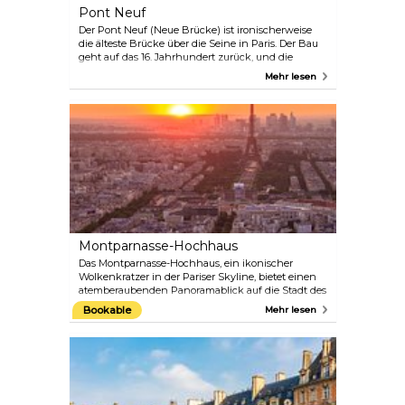
Pont Neuf
Der Pont Neuf (Neue Brücke) ist ironischerweise
die älteste Brücke über die Seine in Paris. Der Bau
geht auf das 16. Jahrhundert zurück, und die
ikonische Brücke ist heute 278 Meter lang und 28
Mehr lesen
Meter breit und verbindet die Île de la Cité mit
beiden Seiten der Seine.
Montparnasse-Hochhaus
Das Montparnasse-Hochhaus, ein ikonischer
Wolkenkratzer in der Pariser Skyline, bietet einen
atemberaubenden Panoramablick auf die Stadt des
Lichts. Mit einer Höhe von 210 Metern (689 Fuß)
Bookable
Mehr lesen
bietet er eine einzigartige Perspektive, da er der
einzige Wolkenkratzer im Stadtzentrum ist. Von der
Aussichtsplattform in der 56. Etage hat man einen
ungehinderten Blick auf berühmte Wahrzeichen
wie den Eiffelturm, das Louvre und Notre-Dame. Mit
dem modernen Design und der schnellen Fahrt
mit dem Aufzug bietet das Montparnasse-