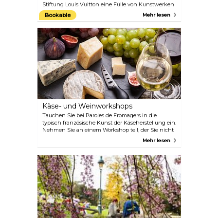
Stiftung Louis Vuitton eine Fülle von Kunstwerken
verschiedener Künstler aus der ganzen Welt und
Bookable
Mehr lesen
bietet verschiedene Veranstaltungen und
Workshops. Ein Muss für jeden, der auch nur das
geringste Interesse an kreativem Ausdruck in Form
von Kunst, Architektur oder Musik hat.
Käse- und Weinworkshops
Tauchen Sie bei Paroles de Fromagers in die
typisch französische Kunst der Käseherstellung ein.
Nehmen Sie an einem Workshop teil, der Sie nicht
nur in die Kunst der Käseherstellung einführt,
Mehr lesen
sondern auch eine exquisite Käse- und
Weinverkostung bietet. Lernen Sie das Handwerk
der Käseherstellung aus erster Hand kennen und
entdecken Sie die perfekten Weinkombinationen
für jede Sorte – ein absolut großartiges Erlebnis für
Feinschmecker.