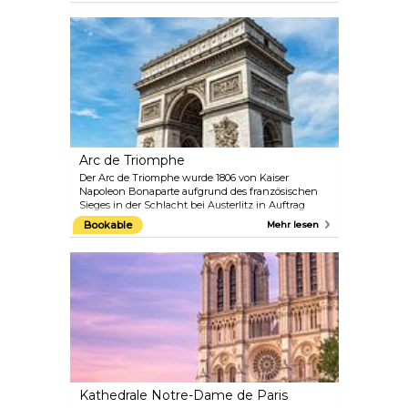
wird von der 21 Meter hohen gläsernen Pyramide
du Louvre geschmückt. Mit 35.000 Gemälden,
Skulpturen und Artefakten, die von der assyrischen
bis zur islamischen Kunst reichen, sowie
Antiquitäten aus der Vorgeschichte bis zum 19.
Jahrhundert ist das Louvre eine kulturelle
Fundgrube im Herzen von Paris.
Arc de Triomphe
Der Arc de Triomphe wurde 1806 von Kaiser
Napoleon Bonaparte aufgrund des französischen
Sieges in der Schlacht bei Austerlitz in Auftrag
gegeben. Seine Errichtung dauerte 30 Jahre und
Bookable
Mehr lesen
wurde 1836, 15 Jahre nach Napoleons Tod, vom
französischen König Louis-Philippe eingeweiht. Mit
einer Höhe von 50 Metern (164 Fuß) ist er eines der
berühmtesten Denkmäler von Paris. Der Bogen
befindet sich in der Mitte des Place Charles de
Gaulle am westlichen Ende der Avenue des
Champs-Élysées und ehrt diejenigen, die während
der Französischen Revolution und der
Napoleonischen Kriege für Frankreich gekämpft
haben und gestorben sind. Unter seinem Gewölbe
befindet sich das Grabmal des unbekannten
Soldaten aus dem Ersten Weltkrieg.
Kathedrale Notre-Dame de Paris