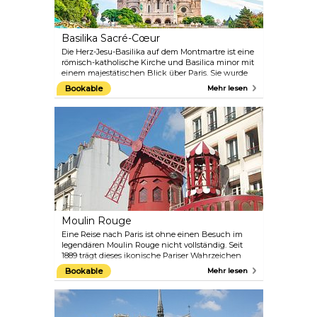
Basilika Sacré-Cœur
Die Herz-Jesu-Basilika auf dem Montmartre ist eine
römisch-katholische Kirche und Basilica minor mit
einem majestätischen Blick über Paris. Sie wurde
1914 eingeweiht, ist dem Heiligsten Herzen Jesu
Bookable
Mehr lesen
gewidmet und beherbergt über 500 Statuen.
Aufgrund ihres Kultstatus wird sie regelmäßig in
Filmen gezeigt.
Moulin Rouge
Eine Reise nach Paris ist ohne einen Besuch im
legendären Moulin Rouge nicht vollständig. Seit
1889 trägt dieses ikonische Pariser Wahrzeichen
den Titel des berühmtesten Kabaretts der Welt,
Bookable
Mehr lesen
dank seines französischen Cancan und der
überlebensgroßen Shows mit fachmännisch
choreografierten Tänzen, aufwendigen Kulissen
und glamourösen Kostümen. Nippen Sie an