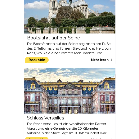
französischem Champagner, genießen Sie ein
Abendessen in einem wunderschönen Belle-
Époque-Lokal und erleben Sie die Show Féerie, an
die Sie sich sicher noch lange erinnern werden.
Bootsfahrt auf der Seine
Die Bootsfahrten auf der Seine beginnen am Fuße
des Eiffelturms und führen Sie durch das Herz von
Paris, wo Sie die berühmten Monumente und
Wahrzeichen der Stadt sowie die beeindruckende
Bookable
Mehr lesen
Architektur von Brücke zu Brücke und von Ufer zu
Ufer bewundern können. Um unterwegs etwas
über die Geschichte zu erfahren, schließen Sie
Ihren Audioguide an und wählen Sie Ihre Sprache.
Kommen Sie nachts für eine weitere Tour zurück,
und Sie werden ein anderes Paris vor Augen
haben, das aber genauso magisch ist.
Schloss Versailles
Die Stadt Versailles ist ein wohlhabender Pariser
Vorort und eine Gemeinde, die 20 Kilometer
außerhalb der Stadt liegt. Im 11. Jahrhundert war
Versailles lediglich ein Dorf auf dem Land, das ein