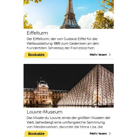
Eiffelturm
Der Eiffelturm, der von Gustave Eiffel für die
Weltausstellung 1889 zum Gedenken an den
hundertsten Jahrestag der Französischen
Revolution erbaut wurde, ist heute eines der
Bookable
Mehr lesen
bekanntesten und meistbesuchten Denkmäler der
Welt und zieht jedes Jahr fast sieben Millionen
Besucher an. Mit einer Höhe von 324 Metern (1.063
Fuß) und einem Gewicht von über 10.000 Tonnen
überragt er die Stadt und ist ein imposantes
Monument und technisches Meisterwerk. Klettern
Sie bis ganz nach oben, um einen
atemberaubenden Blick auf die Stadt des Lichts zu
genießen.
Louvre-Museum
Das Musée du Louvre, eines der größten Museen der
Welt, beherbergt eine umfangreiche Sammlung
von Meisterwerken, darunter die Mona Lisa, die
Venus von Milo und Werke von Rembrandt,
Bookable
Mehr lesen
Vermeer und Caravaggio. Sein ikonischer Eingang