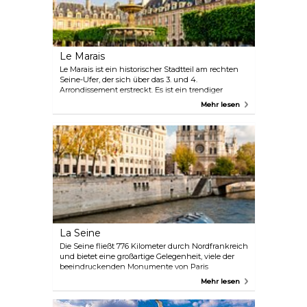
Hochhaus einen alternativen Aussichtspunkt für
alle, die ein beeindruckendes Pariser Erlebnis
jenseits des traditionellen Stadtbildes suchen.
Le Marais
Le Marais ist ein historischer Stadtteil am rechten
Seine-Ufer, der sich über das 3. und 4.
Arrondissement erstreckt. Es ist ein trendiger
Stadtteil mit schöner Architektur aus dem 17.
Mehr lesen
Jahrhundert. Heute ist Le Marais die Heimat einer
lebhaften LGBT-Gemeinde und berühmt für seine
vielen Museen, Kunstgalerien, angesagten
Boutiquen, sein lebhaftes Nachtleben, zahlreiche
koschere Restaurants und historische Stätten wie
den ältesten Platz von Paris, den Place des Vosges,
wo sich das Musée Victor Hugo befindet, wo der
Schriftsteller einst wohnte.
La Seine
Die Seine fließt 776 Kilometer durch Nordfrankreich
und bietet eine großartige Gelegenheit, viele der
beeindruckenden Monumente von Paris
kennenzulernen, während Sie eine Bootsfahrt
Mehr lesen
durch das Herz der Stadt genießen. Eine
romantische Kreuzfahrt für Paare oder eine