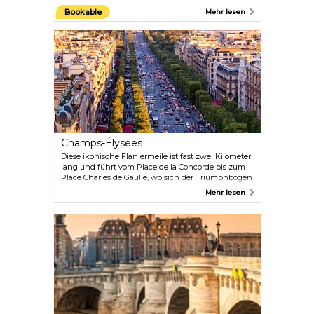
Franzosen und Ausländer, die das französische
Bookable
Mehr lesen
Leben in den letzten 200 Jahren bereichert haben:
Edith Piaf, Oscar Wilde, Camille Pissarro, Marcel
Proust, Molière, Max Ernst, Maria Callas und Jim
Morrison, um nur einige zu nennen.
Champs-Élysées
Diese ikonische Flaniermeile ist fast zwei Kilometer
lang und führt vom Place de la Concorde bis zum
Place Charles de Gaulle, wo sich der Triumphbogen
und das Musée du Louvre befinden. Der
Mehr lesen
Spaziergang ist an jedem Tag des Jahres schön,
und bei Feierlichkeiten wie dem französischen
Nationalfeiertag oder zu Silvester ist er der ideale
Ort. Im Juli findet die letzte Etappe der Tour de
France genau auf dieser Straße statt.