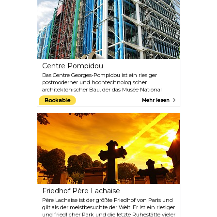
tausend Menschen enthauptet, viele von ihnen
berühmt: Ludwig XVI., Marie Antoinette und der
Revolutionär Robespierre, um nur einige zu
nennen. Das Gelände wird von dem 24 Meter
hohen Obélisque de Louxor beherrscht, einer der
Nadeln der Kleopatra – ein Geschenk des
ägyptischen Vizekönigs Mohammed Ali an Louis
Philippe.
Centre Pompidou
Das Centre Georges-Pompidou ist ein riesiger
postmoderner und hochtechnologischer
architektonischer Bau, der das Musée National
d'Art Moderne (das größte Museum für moderne
Bookable
Mehr lesen
Kunst in Europa), eine große öffentliche Bibliothek
und ein Zentrum für Musik und akustische
Forschung beherbergt. Sein Bau war umstritten, da
der symbolträchtige Markt in Les Halles abgerissen
werden musste. Viele Pariser verachteten das
Gebäude zunächst wegen seiner ungewöhnlichen
architektonischen Ästhetik, die ihrer Meinung
nach im Widerspruch zum klassischen und
anspruchsvollen Stil der Stadt stand.
Friedhof Père Lachaise
Père Lachaise ist der größte Friedhof von Paris und
gilt als der meistbesuchte der Welt. Er ist ein riesiger
und friedlicher Park und die letzte Ruhestätte vieler