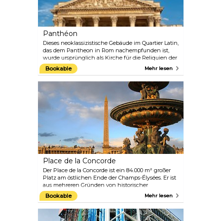
Auf Besucher jeden Alters wartet jede Menge Spaß.
Panthéon
Dieses neoklassizistische Gebäude im Quartier Latin,
das dem Pantheon in Rom nachempfunden ist,
wurde ursprünglich als Kirche für die Reliquien der
heiligen Geneviève erbaut und ist die letzte
Bookable
Mehr lesen
Ruhestätte zahlreicher Schriftsteller, Philosophen,
Dichter und Wissenschaftler wie Rousseau, Voltaire,
Victor Hugo, Émile Zola und Marie Curie.
Place de la Concorde
Der Place de la Concorde ist ein 84.000 m² großer
Platz am östlichen Ende der Champs-Élysées. Er ist
aus mehreren Gründen von historischer
Bedeutung: Der Befreiungskampf während des
Bookable
Mehr lesen
Zweiten Weltkriegs führte zu vielen Schlachten
auf dem Place de la Concorde. Während der
Französischen Revolution wurden hier über