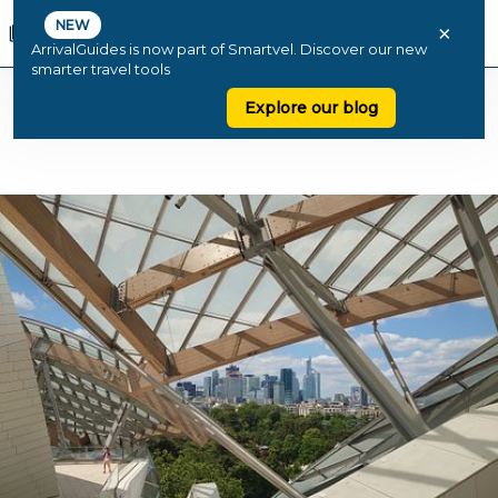
NEW
×
ArrivalGuides is now part of Smartvel. Discover our new
smarter travel tools
Explore our blog