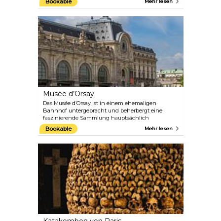
Bookable
Mehr lesen
Schloss und die Kirche Saint-Julien umfasste.
Heute ist die Stadt vor allem für das prachtvolle
Château de Versailles bekannt, das König Ludwig
XIV. als Wohnsitz und Napoleon als Sommerpalast
diente. Außerdem wurde hier 1919 im legendären
Spiegelsaal der Friedensvertrag von Versailles
unterzeichnet.
Musée d’Orsay
Das Musée d’Orsay ist in einem ehemaligen
Bahnhof untergebracht und beherbergt eine
faszinierende Sammlung hauptsächlich
französischer Gemälde, Skulpturen und
Bookable
Mehr lesen
Fotografien, darunter die weltweit größte
Sammlung impressionistischer und
postimpressionistischer Gemälde mit Werken von
Künstlern wie Van Gogh, Cézanne, Renoir und
Monet.