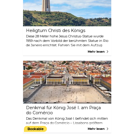
Heiligtum Christi des Königs
Diese 28 Meter hohe Jesus Christus-Statue wurde
1959 nach dem Vorbild der berühmten Statue in Rio
de Janeiro errichtet. Fahren Sie mit dem Aufzug
nach oben und genießen Sie einen
Mehr lesen
atemberaubenden Blick auf die Stadt.
Denkmal für König José I. am Praça
do Comércio
Das Denkmal von König José I. befindet sich mitten
auf dem Praça do Comércio – Lissabons größtem
Platz. Der Platz, der von den Einheimischen immer
Bookable
Mehr lesen
noch oft als Terreiro do Paço bezeichnet wird, ist