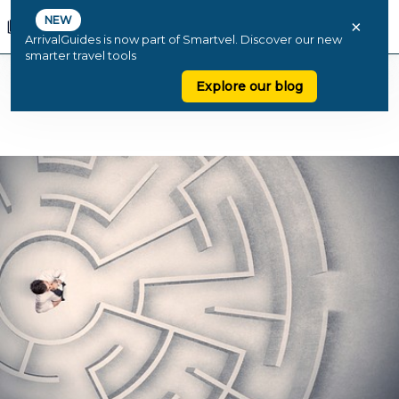
NEW
×
ArrivalGuides is now part of Smartvel. Discover our new
smarter travel tools
Explore our blog