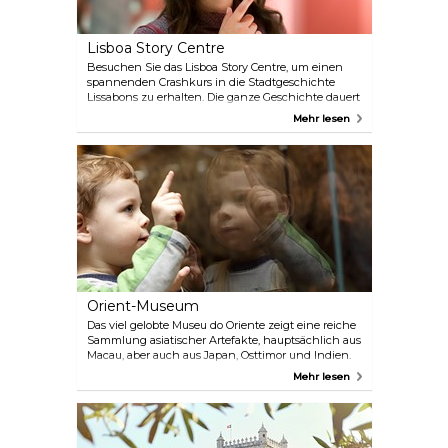
Lisboa Story Centre
Besuchen Sie das Lisboa Story Centre, um einen
spannenden Crashkurs in die Stadtgeschichte
Lissabons zu erhalten. Die ganze Geschichte dauert
60 Minuten, so dass man sich leicht Zeit dafür
Mehr lesen
nehmen kann.
Orient-Museum
Das viel gelobte Museu do Oriente zeigt eine reiche
Sammlung asiatischer Artefakte, hauptsächlich aus
Macau, aber auch aus Japan, Osttimor und Indien.
Erstaunlich ist der Bereich, der der chinesischen
Mehr lesen
Oper gewidmet ist, mit einer unglaublichen
Sammlung von authentischen chinesischen
Masken und Kostümen.