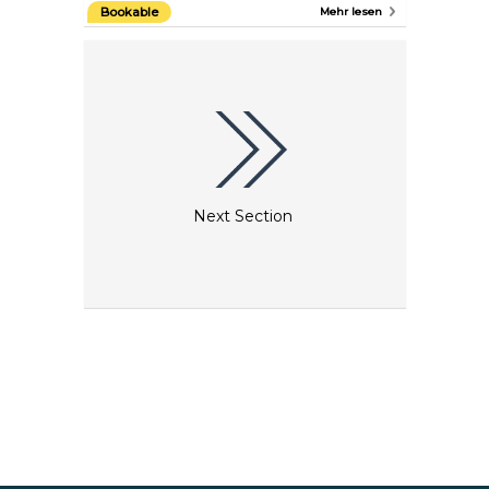
– Moscatel de Setubal. Lassen Sie Ihre
Bookable
Mehr lesen
Geschmacksnerven bei einem privaten, geführten
Tagesausflug zu mehreren Weinkellereien
verwöhnen. Sie werden die Gelegenheit haben,
verschiedene Weinsorten zu probieren, gepaart mit
handwerklich hergestellten Käsesorten aus dieser
wunderschönen Region. Als Bonus können Sie die
umliegende Topographie bewundern und die
grünen Hügel erkunden.
Next Section