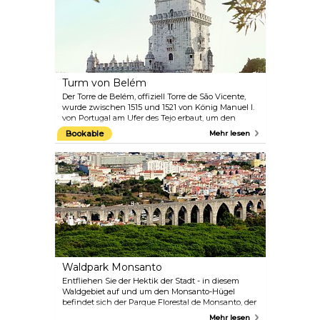
Turm von Belém
Der Torre de Belém, offiziell Torre de São Vicente,
wurde zwischen 1515 und 1521 von König Manuel I.
von Portugal am Ufer des Tejo erbaut, um den
Eingang zum Hafen von Lissabon zu bewachen.
Bookable
Mehr lesen
Im Laufe der Jahrhunderte diente er den
portugiesischen Entdeckern als An- und
Ablegeplatz sowie als zeremonielles Eingangstor zu
Lissabon. Im Jahr 1983 wurde der Turm zusammen
mit dem Hieronymitenkloster in die Liste des
UNESCO-Weltkulturerbes aufgenommen.
Waldpark Monsanto
Entfliehen Sie der Hektik der Stadt - in diesem
Waldgebiet auf und um den Monsanto-Hügel
befindet sich der Parque Florestal de Monsanto, der
Besuchern einen Einblick in die vielfältige
Mehr lesen