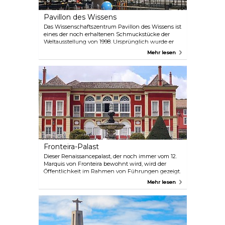
Pavillon des Wissens
Das Wissenschaftszentrum Pavillon des Wissens ist
eines der noch erhaltenen Schmuckstücke der
Weltausstellung von 1998. Ursprünglich wurde er
gebaut, um die Geheimnisse der Ozeane zu
Mehr lesen
erforschen, aber heute bietet er Dauerausstellungen
zu Chemie, Physik und anderen
wissenschaftlichen Themen, die sich vor allem an
ein jüngeres Publikum richten.
Fronteira-Palast
Dieser Renaissancepalast, der noch immer vom 12.
Marquis von Fronteira bewohnt wird, wird der
Öffentlichkeit im Rahmen von Führungen gezeigt.
Er wurde 1670 als Jagdpavillon für den ersten
Mehr lesen
Marquis von Fronteira – eine der mächtigsten
Familien Portugals – erbaut.