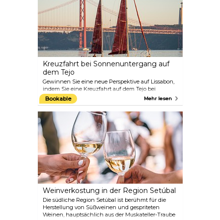
mittelalterliche Palácio Nacional de Sintra. Das
gesamte Stadtzentrum gehört zum UNESCO-
Weltkulturerbe. Einige Tagesausflüge nach Sintra
beinhalten auch einen Besuch des Cabo da Roca –
dem westlichsten Punkt Europas – sowie einen
Halt in der Bucht von Cascais.
Kreuzfahrt bei Sonnenuntergang auf
dem Tejo
Gewinnen Sie eine neue Perspektive auf Lissabon,
indem Sie eine Kreuzfahrt auf dem Tejo bei
Sonnenuntergang machen, wenn die Architektur
Bookable
Mehr lesen
und die Topologie der Stadt in den goldenen
Strahlen der Sonne besonders magisch wirken.
Dabei sehen Sie alle wichtigen
Sehenswürdigkeiten Lissabons auf einen Schlag:
den Turm von Belém, die Kathedrale von Lissabon,
die Burg São Jorge und die Unterquerung der
prächtigen Brücke des 25. April.
Weinverkostung in der Region Setúbal
Die südliche Region Setúbal ist berühmt für die
Herstellung von Süßweinen und gespriteten
Weinen, hauptsächlich aus der Muskateller-Traube