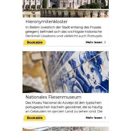
zurückverfolgen lässt – und besuchen mit Ihrem
ortskundigen Guide die besten Cafés und
Boutiquen der Stadt.
Hieronymitenkloster
In Belém (westlich der Stadt entlang des Flusses
gelegen) befindet sich das wichtigste historische
Denkmal Lissabons und vielleicht auch Portugals.
Hier können Sie eine opulente Kirche und einen
Bookable
Mehr lesen
Klostergarten besichtigen, die zu Beginn des 16.
Jahrhunderts im eleganten Stil der Manuelinik
erbaut wurden, als Portugal eine große Seemacht
war. Das gotische Mosteiro dos Jerónimos ist nur
wenige Gehminuten von vielen anderen
Sehenswürdigkeiten entfernt und ein Muss auf
jedem Reiseplan.
Nationales Fliesenmuseum
Das Museu Nacional do Azulejo ist den typischen
portugiesischen Kacheln gewidmet, die so häufig
an Gebäuden im ganzen Land zu sehen sind. Die
Sammlung ist in einem Kloster untergebracht,
Bookable
Mehr lesen
dessen unterschiedliche architektonische Stile und
Dekorationen einen schnellen Überblick über die
wichtigsten Bewegungen des Landes geben. Einer