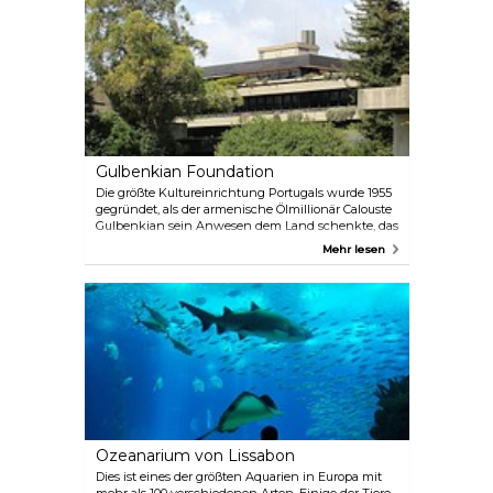
Gulbenkian Foundation
Die größte Kultureinrichtung Portugals wurde 1955
gegründet, als der armenische Ölmillionär Calouste
Gulbenkian sein Anwesen dem Land schenkte, das
ihn während des Zweiten Weltkriegs
Mehr lesen
aufgenommen hatte. Das Museum beherbergt
seine umfangreichen Sammlungen und ist Teil
eines größeren Komplexes, zu dem auch
Konzertsäle, ein Park, Restaurants und ein Museum
für moderne Kunst gehören.
Ozeanarium von Lissabon
Dies ist eines der größten Aquarien in Europa mit