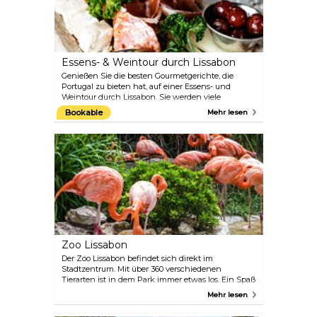
Sakralkunst beherbergt.
Essens- & Weintour durch Lissabon
Genießen Sie die besten Gourmetgerichte, die
Portugal zu bieten hat, auf einer Essens- und
Weintour durch Lissabon. Sie werden viele
Einwohner kennenlernen, wenn Sie bei kleinen
Bookable
Mehr lesen
Betrieben anhalten, die köstliche Käsesorten,
Gebäck und Portwein herstellen und verkaufen.
Regen Sie Ihren Appetit mit Petiscos an – der
portugiesischen Version der Tapas –, lernen Sie die
Café-Kultur Lissabons kennen und probieren Sie
den berühmten portugiesischen Kabeljaukuchen
mit einem Glas erfrischenden Vinho Verde (grüner
Wein). Ein ortskundiger Guide wird dafür sorgen,
dass Sie keine wichtigen Köstlichkeiten verpassen
und gerade genug Spaß und interessante Fakten
erfahren, um die portugiesische Küche in vollen
Zügen zu genießen.
Zoo Lissabon
Der Zoo Lissabon befindet sich direkt im
Stadtzentrum. Mit über 360 verschiedenen
Tierarten ist in dem Park immer etwas los. Ein Spaß
für die ganze Familie.
Mehr lesen