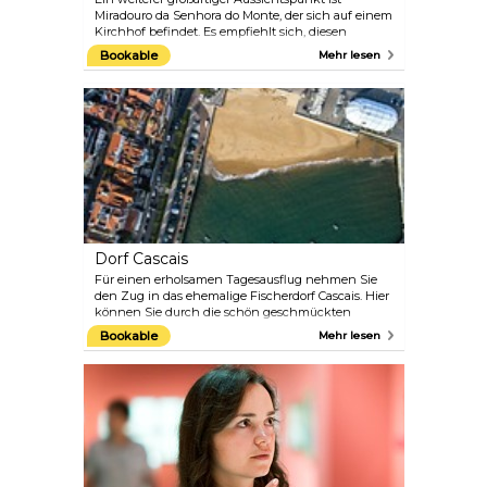
Miradouro da Senhora do Monte, der sich auf einem
Kirchhof befindet. Es empfiehlt sich, diesen
Aussichtspunkt früh am Morgen oder spät in der
Bookable
Mehr lesen
Nacht zu besuchen, wenn diese magische Stadt
direkt unter Ihren Füßen aufleuchtet.
Dorf Cascais
Für einen erholsamen Tagesausflug nehmen Sie
den Zug in das ehemalige Fischerdorf Cascais. Hier
können Sie durch die schön geschmückten
Straßen schlendern, die lebhafte Fischauktion
Bookable
Mehr lesen
erleben, die jeden Nachmittag neben dem
Hauptstrand stattfindet, das „Museu do Mar“
besuchen, um die reiche Geschichte von Cascais
kennenzulernen, oder einen erfrischenden
Spaziergang entlang der Küstenstraße zur Boca do
Inferno („Höllenmund“) machen, wo hohe Wellen
in gigantische Höhlen krachen.