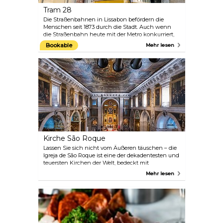
Tram 28
Die Straßenbahnen in Lissabon befördern die
Menschen seit 1873 durch die Stadt. Auch wenn
die Straßenbahn heute mit der Metro konkurriert,
ist sie immer noch die perfekte Möglichkeit, die
Bookable
Mehr lesen
Stadt zu sehen und sich einen Überblick zu
verschaffen. Die Straßenbahn Nummer 28 ist ein
altmodisches Fahrzeug, das durch die Stadt fährt
und in das Sie während Ihrer Fahrt ein- und
aussteigen können.
Kirche São Roque
Lassen Sie sich nicht vom Äußeren täuschen – die
Igreja de São Roque ist eine der dekadentesten und
teuersten Kirchen der Welt, bedeckt mit
Edelsteinen, Marmor, Mosaiken, Gold, Silber und
Mehr lesen
Bronze. 130 römische Künstler waren nötig, um
dieses Meisterwerk zu schaffen – eine der ersten
Jesuitenkirchen der Welt. Nachdem sie vom Papst
gesegnet worden war, wurde sie 1574 nach
Lissabon gebracht. Im selben Komplex befindet
sich das Museum São Roque, das eine
umfangreiche Sammlung portugiesischer