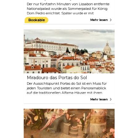
Der nur fünfzehn Minuten von Lissabon entfernte
Nationalpalast wurde als Sommerpalast für König
Dom Pedro errichtet. Später wurde er mit
zahlreichen wichtigen Persönlichkeiten der
Bookable
Mehr lesen
portugiesischen Geschichte in Verbindung
gebracht und ist eine Stätte des Kulturerbes. Die
Kunstsammlung spiegelt den königlichen
Geschmack des achtzehnten und neunzehnten
Jahrhunderts wider – vom Barock über das Rokoko
bis zum Neoklassizismus.
Miradouro das Portas do Sol
Der Aussichtspunkt Portas do Sol ist ein Muss für
jeden Touristen und bietet einen Panoramablick
auf die traditionellen Alfama-Häuser mit ihren
rustikalen roten Dächern. Der Aussichtspunkt ist
Mehr lesen
ein guter Zwischenstopp auf dem Weg zum Castelo
de São Jorge – nehmen Sie die Straßenbahn 28 auf
den Hügel und gehen Sie den Rest des Weges
durch die labyrinthartigen engen Straßen.