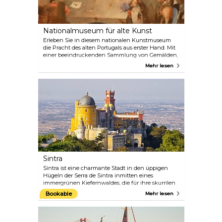
Nationalmuseum für alte Kunst
Erleben Sie in diesem nationalen Kunstmuseum
die Pracht des alten Portugals aus erster Hand. Mit
einer beeindruckenden Sammlung von Gemälden,
Skulpturen, Keramiken, Textilien, Zeichnungen
Mehr lesen
und antiken Möbeln bietet dieses Museum einen
Rundgang durch die reiche Kunstgeschichte des
Landes.
Sintra
Sintra ist eine charmante Stadt in den üppigen
Hügeln der Serra de Sintra inmitten eines
immergrünen Kiefernwaldes, die für ihre skurrilen
Villen und die Ruinen einer maurischen Burg aus
Bookable
Mehr lesen
dem 10. Jahrhundert bekannt ist. Zu den
Hauptattraktionen gehören der leuchtend gelbe
Palácio Nacional de Pena, das neugotische
Herrenhaus Quinta da Regaleira und der