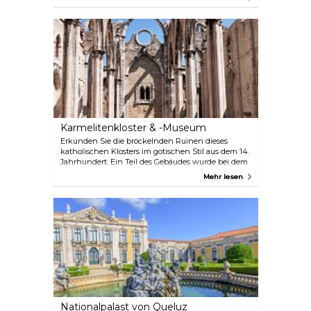
natürliche und geografische Umgebung der
Gegend geben soll. Verpassen Sie nicht den
Panorâmico de Monsanto – das mit Graffiti
beschmierte, verlassene brutalistische Gebäude
eines ehemaligen Nobelrestaurants, das heute ein
beliebter Ort für einen Panoramablick über
Lissabon ist.
Karmelitenkloster & -Museum
Erkunden Sie die bröckelnden Ruinen dieses
katholischen Klosters im gotischen Stil aus dem 14.
Jahrhundert. Ein Teil des Gebäudes wurde bei dem
Erdbeben von 1755 zerstört, und es ist das am
Mehr lesen
besten erhaltene Gebäude aus der Zeit vor dem
Erdbeben. Im Inneren befindet sich ein kleines
archäologisches Museum, das die Geschichte des
alten Lissabon seit der Zeit der Römer und
Westgoten zeigt.
Nationalpalast von Queluz