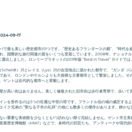
024-09-17
で最も美しい歴史都市の1つです。 “歴史あるフランダースの都”、 “時代を超え
れ、国際的な旅行関連の賞をいくつも受賞しています。2008年、ナショナル
出しました。ロンリープラネットの2011年版 “Best in Travel” ガ
Scheldt）川とレイエ（Lys）川の合流地点に築かれた都市で、 “ガンダ（
であり、ロンドンやケルンよりも大規模な主要都市として繁栄しました。その
、ゲントは近代的な都市へと変貌します。
度が高い街はありません。美しく修復された旧市街は歩行者専用で、歩いて
インを形作るのは3つの壮麗な中世の塔です。フランドル伯の城の威圧する
エイク兄弟の “聖なる子羊の礼拝” の他にも数多くの傑作があります。静か
い重要な美術館を少なくとも1つ訪れない限り完結しません。ゲント市立美術館（
産業歴史博物館（MIAT）などで、各時代の巨匠たち、アンティークや現代