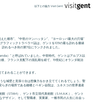
以下との協力 Visit Gent
た都市”、 “中世のマンハッタン”、 “ヨーロッパ最大の穴場”
グラフィックトラベラー誌は、ゲントを109の最も訪れる価値
イドでは、訪れるべき街の第7位にランクされました。
Ganda）” と呼ばれていました。中世時代、ゲントはアルプス以
後、フランス支配下の混乱期を経て、19世紀にオランダ統治
見てまわることができます。
ような城壁と見張り台は想像力をかき立ててくれるでしょう。聖
な安らぎの場所である鐘楼とベギン会院は、ユネスコの世界遺産
STAM）、ゲント市立現代美術館（S.M.A.K.）、ゲント
的なデザイン、そして聖職者、実業家、一般市民の人生に出会っ