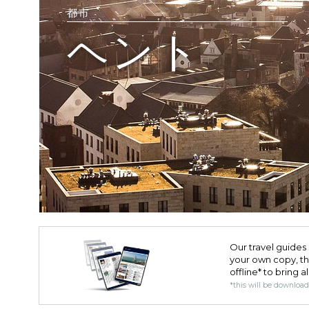
都市
ヘント
Our travel guides 
your own copy, the 
offline* to bring a
*this will be downloa