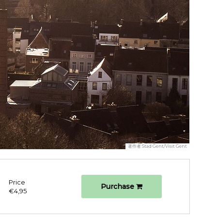
著作者
Stad Gent/Visit Gent
Price
Purchase
€4,95