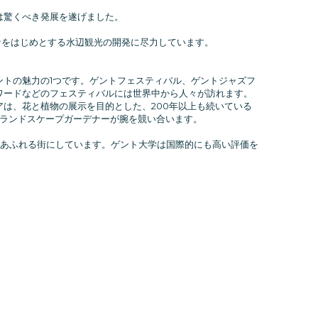
は驚くべき発展を遂げました。
ーナをはじめとする水辺観光の開発に尽力しています。
トの魅力の1つです。ゲントフェスティバル、ゲントジャズフ
ワードなどのフェスティバルには世界中から人々が訪れます。
は、花と植物の展示を目的とした、200年以上も続いている
びランドスケープガーデナーが腕を競い合います。
気あふれる街にしています。ゲント大学は国際的にも高い評価を