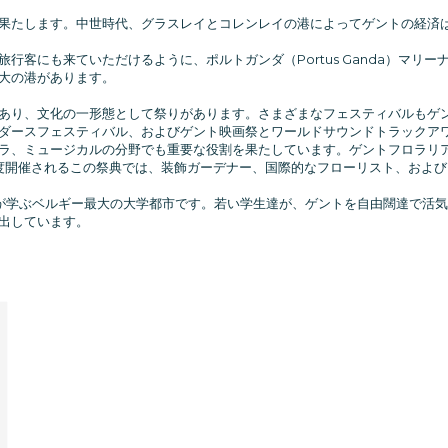
果たします。中世時代、グラスレイとコレンレイの港によってゲントの経済
行客にも来ていただけるように、ポルトガンダ（Portus Ganda）マリ
大の港があります。
あり、文化の一形態として祭りがあります。さまざまなフェスティバルもゲン
ダースフェスティバル、およびゲント映画祭とワールドサウンドトラックア
ラ、ミュージカルの分野でも重要な役割を果たしています。ゲントフロラリア
度開催されるこの祭典では、装飾ガーデナー、国際的なフローリスト、およ
が学ぶベルギー最大の大学都市です。若い学生達が、ゲントを自由闊達で活
出しています。