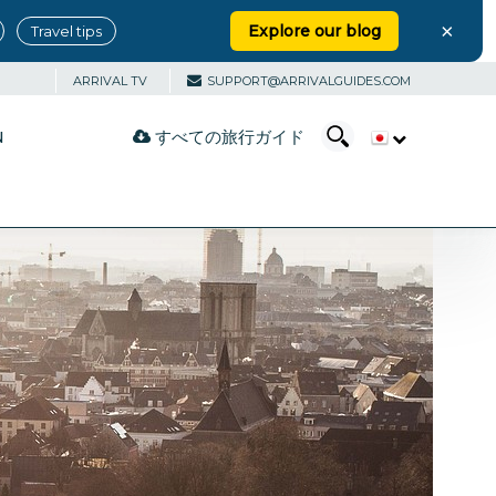
×
Explore our blog
Travel tips
ARRIVAL TV
SUPPORT@ARRIVALGUIDES.COM
すべての旅行ガイド
N