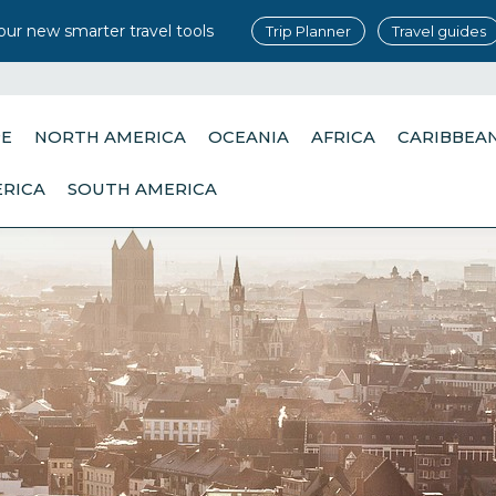
our new smarter travel tools
Trip Planner
Travel guides
PE
NORTH AMERICA
OCEANIA
AFRICA
CARIBBEA
ERICA
SOUTH AMERICA