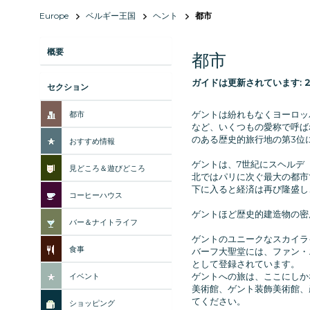
Europe
ベルギー王国
ヘント
都市
概要
都市
ガイドは更新されています:
2
セクション
ゲントは紛れもなくヨーロッパ
都市
など、いくつもの愛称で呼ば
のある歴史的旅行地の第3位に選
おすすめ情報
ゲントは、7世紀にスヘルデ（
見どころ＆遊びどころ
北ではパリに次ぐ最大の都市
下に入ると経済は再び隆盛し
コーヒーハウス
ゲントほど歴史的建造物の密
バー＆ナイトライフ
ゲントのユニークなスカイラ
食事
バーフ大聖堂には、ファン・
として登録されています。
ゲントへの旅は、ここにしかな
イベント
美術館、ゲント装飾美術館、
てください。
ショッピング