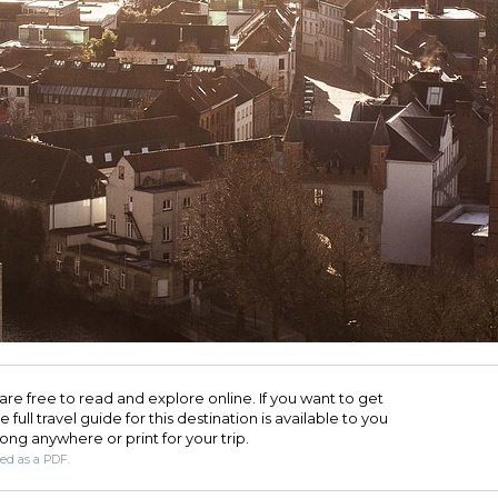
are free to read and explore online. If you want to get
full travel guide for this destination is available to you
long anywhere or print for your trip.​
ded as a PDF.