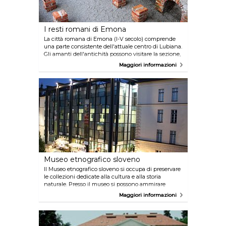
I resti romani di Emona
La città romana di Emona (I-V secolo) comprende
una parte consistente dell'attuale centro di Lubiana.
Gli amanti dell'antichità possono visitare la sezione,
ottimamente conservata, del muro cittadino
Maggiori informazioni
meridionale e due parchi archeologici. Oggetti di
epoca romana sono inoltre presenti al Museo civico
di Lubiana e al Museo nazionale della Slovenia.
Museo etnografico sloveno
Il Museo etnografico sloveno si occupa di preservare
le collezioni dedicate alla cultura e alla storia
naturale. Presso il museo si possono ammirare
oggetti appartenenti alla cultura tradizionale
Maggiori informazioni
slovena e internazionale. La missione del museo è
mostrare al visitatore i modi di vivere dei nostri
antenati nelle diverse epoche storiche.