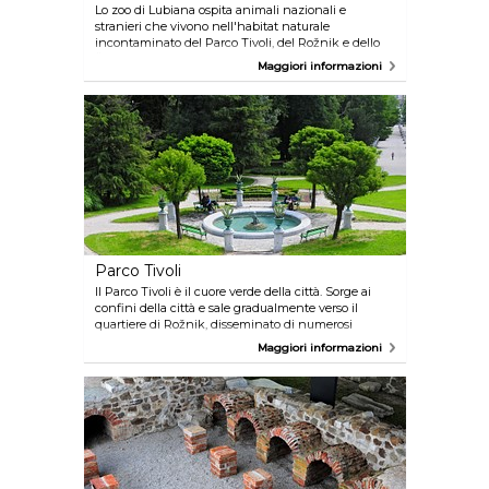
Lo zoo di Lubiana ospita animali nazionali e
stranieri che vivono nell'habitat naturale
incontaminato del Parco Tivoli, del Rožnik e dello
Šišenski hrib. Nello zoo sono presenti più di cento
Maggiori informazioni
specie di animali. Lo zoo è famoso per le attività
avventurose che coinvolgono gli animali
permettendo ai visitatori di entrare in contatto
diretto con loro.
Parco Tivoli
Il Parco Tivoli è il cuore verde della città. Sorge ai
confini della città e sale gradualmente verso il
quartiere di Rožnik, disseminato di numerosi
sentieri in cui dedicarsi al relax e al divertimento. Ma
Maggiori informazioni
il Parco Tivoli offre molto di più. Proprio in questo
parco si trovano due dei più importanti musei della
città, situati all'interno di vecchi palazzi, che
comprendono una zona per le esposizioni all'aperto
molto frequentata, uno splendido laghetto e un
caffè, oltre a un vivaio che ospita una collezione
permanente di piante tropicali.