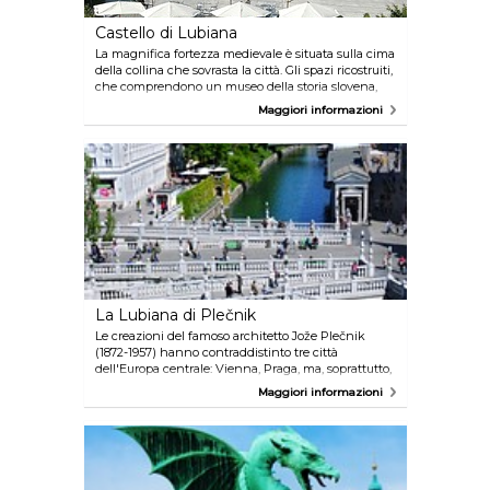
Castello di Lubiana
La magnifica fortezza medievale è situata sulla cima
della collina che sovrasta la città. Gli spazi ricostruiti,
che comprendono un museo della storia slovena,
diverse esposizioni d'arte, una caffetteria e due
Maggiori informazioni
eccellenti ristoranti, offrono la possibilità di fare un
tuffo nel passato. Dalla torre di guardia si può
ammirare una splendida vista dell'intera città. I
visitatori possono raggiungere il castello tramite la
funicolare o con un treno turistico durante la bella
stagione.
La Lubiana di Plečnik
Le creazioni del famoso architetto Jože Plečnik
(1872-1957) hanno contraddistinto tre città
dell'Europa centrale: Vienna, Praga, ma, soprattutto,
la sua amata città natale, Lubiana. L'obbiettivo di
Maggiori informazioni
Plečnik era dare nuova vita alla città trasformando
ogni sua parte in un capolavoro. Tra i monumenti
più importanti ricordiamo il ponte Triplo, il ponte dei
Calzolai, l'edificio della Biblioteca Nazionale e
Universitaria, il teatro estivo di Križanke, il cimitero
di Žale e molto altro.