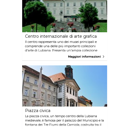
Centro internazionale di arte grafica
Il centro rappresenta uno dei musei principali e
comprende una delle più importanti collezioni
d'arte di Lubiana. Presenta un'ampia collezione
collettiva di opere di grafica e di arte moderna. Il
Maggiori informazioni
museo ospita inoltre la Biennale internazionale di
arte grafica, uno dei più acclamati eventi
internazionali di grafica, organizzata per la prima
volta nel 1955.
Piazza civica
La piazza civica, un tempo centro della Lubiana
medievale, è famosa per il palazzo del Municipio e la
fontana dei Tre Fiumi della Carniola, costruita tra il