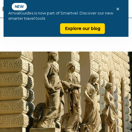
NEW
×
ArrivalGuides is now part of Smartvel. Discover our new
smarter travel tools
Explore our blog