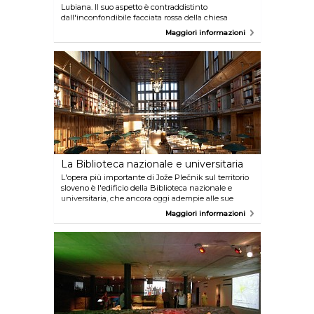
Lubiana. Il suo aspetto è contraddistinto
dall'inconfondibile facciata rossa della chiesa
francescana, dalla statua dedicata a France
Maggiori informazioni
Prešeren, il famoso poeta che dà il nome alla piazza,
e dal celebre ponte Triplo di Jože Plečnik. Nelle
immediate vicinanze di trovano l'ufficio di
informazioni turistiche e il Mercato centrale.
La Biblioteca nazionale e universitaria
L'opera più importante di Jože Plečnik sul territorio
sloveno è l'edificio della Biblioteca nazionale e
universitaria, che ancora oggi adempie alle sue
funzioni originarie. Questo edificio monumentale è
Maggiori informazioni
stato costruito nel 1941 ed è considerato un esempio
unico della combinazione delle diverse culture
amate dall'architetto. L'edificio è stato ideato su
modello dei palazzi italiani, mentre la famosa
scalinata in pietra scura e gli elementi decorativi
ispirano un senso di antichità.