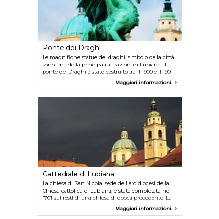
Ponte dei Draghi
Le magnifiche statue dei draghi, simbolo della città,
sono una della principali attrazioni di Lubiana. Il
ponte dei Draghi è stato costruito tra il 1900 e il 1901
ed è stato dedicato all'imperatore austriaco
Maggiori informazioni
Francesco Giuseppe I. È considerato un capolavoro
dell'architettura della Secessione. Una volta
completato è stato uno dei primi ponti in cemento
armato dell'Europa contemporanea.
Cattedrale di Lubiana
La chiesa di San Nicola, sede dell'arcidiocesi della
Chiesa cattolica di Lubiana, è stata completata nel
1701 sui resti di una chiesa di epoca precedente. La
chiesa, costruita dall'architetto gesuita Andrea
Maggiori informazioni
Pozzo, è decorata con gli affreschi di Giulio Quaglio