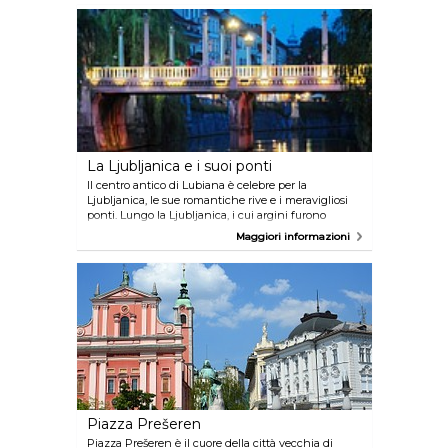
ed è considerata un gioiello dell'arte barocca. La
porta di ingresso, costruita nel XX secolo, è un altro
punto di interesse dell'edificio. Le incisioni della
porta principale raffigurano la storia, mentre le
postierle sono decorate con i ritratti degli arcivescovi
sloveni e di Gesù.
La Ljubljanica e i suoi ponti
Il centro antico di Lubiana è celebre per la
Ljubljanica, le sue romantiche rive e i meravigliosi
ponti. Lungo la Ljubljanica, i cui argini furono
progettati da Jože Plečnik, sono situati numerosi
Maggiori informazioni
caffè in cui le persone chiacchierano tra di loro in
un'atmosfera rilassata mentre ammirano il
paesaggio. Il modo migliore per vedere il fiume è
prenotare una gita turistica a bordo di un battello.
Alcuni offrono tour in battello guidati.
Piazza Prešeren
Piazza Prešeren è il cuore della città vecchia di