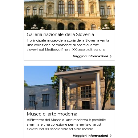
Galleria nazionale della Slovenia
Il principale museo della storia della Slovenia vanta
una collezione permanente di opere di artisti
sloveni dal Medioevo fino al XX secolo oltre a una
collezione di dipinti di pittori europei. La Galleria
Maggiori informazioni
nazionale della Slovenia custodisce inoltre
l'originale della fontana dei Tre Fiumi della Carniola
(fontana del Robba), la cui copia è situata davanti al
palazzo del Municipio.
Museo di arte moderna
All'interno del Museo di arte moderna è possibile
ammirare una collezione permanente di artisti
sloveni del XX secolo oltre ad altre mostre
temporanee. Dal 2010 una parte della collezione del
Maggiori informazioni