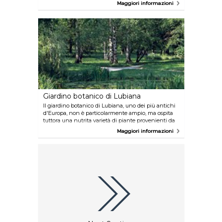
1743 e il 1751 dall'artista barocco Francesco Robba. Il
Maggiori informazioni
palazzo del Municipio è stato costruito negli ultimi
anni del XV secolo e ha mantenuto l'aspetto
barocco. Ogni sabato alle 13.00 vengono effettuati
tour guidati del palazzo del Municipio.
Giardino botanico di Lubiana
Il giardino botanico di Lubiana, uno dei più antichi
d'Europa, non è particolarmente ampio, ma ospita
tuttora una nutrita varietà di piante provenienti da
ogni parte del mondo. La serra tropicale custodisce
Maggiori informazioni
oltre 380 specie floreali originarie delle foreste
tropicali.