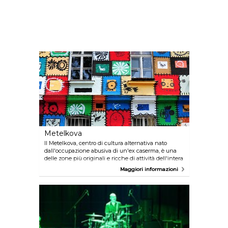
Metelkova
Il Metelkova, centro di cultura alternativa nato
dall'occupazione abusiva di un'ex caserma, è una
delle zone più originali e ricche di attività dell'intera
città. Oltre a concerti, esibizioni di DJ e serate
Maggiori informazioni
musicali, il Metelkova ospita diversi eventi artistici.
La vita notturna è sempre molto intensa. Il
Metelkova è frequentato da persone di età,
professioni e generazioni diverse che vogliono
divertirsi in un'atmosfera rilassata.