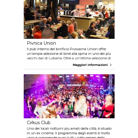
è possibile vederli sui maxi televisori del locale.
Pivnica Union
Il pub interno del birrificio Pivovarna Union offre
un'ampia selezione di birre alla spina in uno dei più
vecchi bar di Lubiana. Oltre a un'ottima selezione di
birre, il Pivnica Union serve cibi adatti a essere
Maggiori informazioni
gustati con un boccale di birra, come arrosti o
gulasch. Gli ospiti possono inoltre effettuare un tour
guidato dell'impianto di produzione previa
prenotazione.
Cirkus Club
Uno dei locali notturni più amati della città, è situato
in un ex cinema. Il programma degli eventi è molto
vario e comprende quasi tutti i sotto generi della