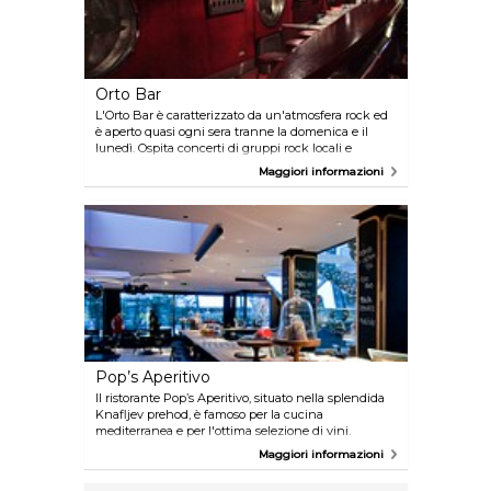
Orto Bar
L'Orto Bar è caratterizzato da un'atmosfera rock ed
è aperto quasi ogni sera tranne la domenica e il
lunedì. Ospita concerti di gruppi rock locali e
internazionali. Quando non sono previsti concerti, i
Maggiori informazioni
clienti possono godersi le serate musicali a tema.
Pop’s Aperitivo
Il ristorante Pop’s Aperitivo, situato nella splendida
Knafljev prehod, è famoso per la cucina
mediterranea e per l'ottima selezione di vini.
All'interno della veranda riscaldata ricoperta di vetro
Maggiori informazioni
si svolgono eventi serali in cui potrete gustare
un'ampia selezione di cocktail e ascoltare ottima