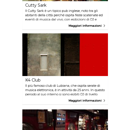
Cutty Sark
Il Cutty Sark è un tipico pub inglese, noto tra gli
abitanti della città perché ospita feste scatenate ed
eventi di musica dal vivo, con esibizioni di DJ e
concerti. Serve un'ampia varietà di birre locali e di
Maggiori informazioni
importazione e una selezione di diversi spuntini da
pub. Nei mesi più caldi, il pub apre un'ampia
terrazza con un'area con posti a sedere all'aperto.
K4 Club
Il più famoso club di Lubiana, che ospita serate di
musica elettronica, è in attività da 25 anni. In questo
periodo al suo interno si sono esibiti DJ di livello
internazionale e artisti locali. Moltissimi artisti si
Maggiori informazioni
sono esibiti al K4 prima di diventare famosi. La
tradizione di esplorare senza sosta nuove tendenze
musicali si è mantenuta fino a oggi.