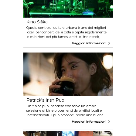
Kino Šiška
Questo centro di cultura urbana è uno dei migliori
locali per concerti della città e ospita regolarmente
le esibizioni dei più famosi artisti di indie rock,
musica elettronica, metal e di altri generi di musica
Maggiori informazioni
moderna. A volte ospita anche spettacoli di teatro e
danza moderni, esibizioni sperimentali ed
esposizioni d'arte. Il caffè Kino Šiška è aperto tutti i
giorni, sia di giorno che di notte,
indipendentemente dagli eventi in
programmazione.
Patrick's Irish Pub
Un tipico pub irlandese che serve un'ampia
selezione di birre provenienti da birrifici locali e
internazionali. Il pub propone inoltre una buona
scelta di piatti irlandesi e inglesi tipici della cucina
Maggiori informazioni
dei pub. Ospita spesso eventi tra cui concerti di
musica irlandese, quiz da pub e degustazioni di
birra. Quando si svolgono eventi sportivi importanti,