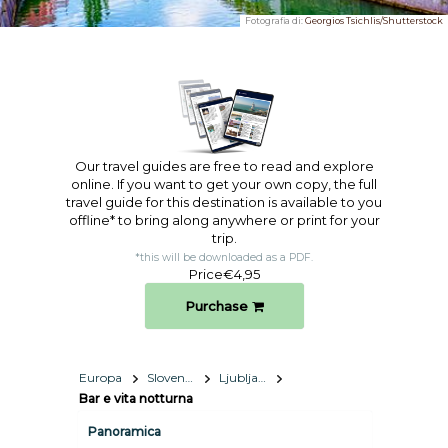
Fotografia di:
Georgios Tsichlis/Shutterstock
Our travel guides are free to read and explore
online. If you want to get your own copy, the full
travel guide for this destination is available to you
offline* to bring along anywhere or print for your
trip.​
*this will be downloaded as a PDF.
Price
€4,95
Purchase
Europa
Slovenia
Ljubljana
Bar e vita notturna
Panoramica