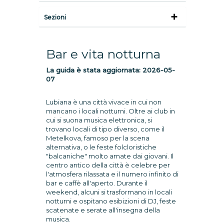
Sezioni
Bar e vita notturna
La guida è stata aggiornata:
2026-05-
07
Lubiana è una città vivace in cui non
mancano i locali notturni. Oltre ai club in
cui si suona musica elettronica, si
trovano locali di tipo diverso, come il
Metelkova, famoso per la scena
alternativa, o le feste folcloristiche
"balcaniche" molto amate dai giovani. Il
centro antico della città è celebre per
l'atmosfera rilassata e il numero infinito di
bar e caffè all'aperto. Durante il
weekend, alcuni si trasformano in locali
notturni e ospitano esibizioni di DJ, feste
scatenate e serate all'insegna della
musica.