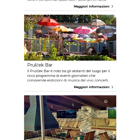
musica elettronica. In alcune occasioni il Cirkus
Maggiori informazioni
ospita i più famosi DJ del mondo e organizza serate
con musica disco e concerti dal vivo.
Prulček Bar
Il Prulček Bar è noto tra gli abitanti del luogo per il
ricco programma di eventi giornalieri che
comprende esibizioni di musica dal vivo, concerti,
jam session e altre attività. L'arredamento è
Maggiori informazioni
innovativo e ispirato al principio del riciclo e la
selezione di birre è una delle migliori della città.