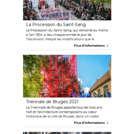
La Procession du Saint-Sang
La Procession du Saint-Sang, qui remonte au moins
à l’an 1304, a lieu chaque année le jour de
l’Ascension. Malgré les modifications que la
procession a subies au cours des siècles, la profonde
Plus d'informations
spiritualité est toujours dominée par le souvenir de
la Passion du Christ. La Procession du Saint-Sang a
été inscrite sur la liste représentative du Patrimoine
culturel immatériel de l’humanité.
Triennale de Bruges 2021
La Triennale de Bruges apporte tous les trois ans
l'art et l'architecture contemporains au cœur
historique de la ville de Bruges, dans un cadre
unique en tant que site du patrimoine mondial de
Plus d'informations
l'UNESCO. La Triennale de Bruges s'appuie depuis
2015 sur une série de triennales qui ont été