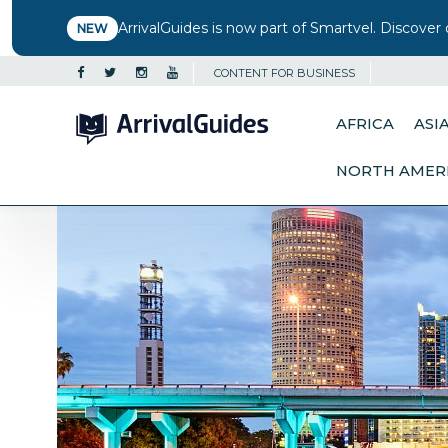
ArrivalGuides is now part of Smartvel. Discover 
NEW
CONTENT FOR BUSINESS
AFRICA
ASI
NORTH AMER