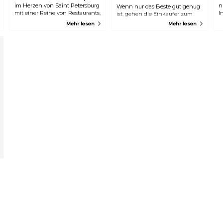
im Herzen von Saint Petersburg
n
Wenn nur das Beste gut genug
mit einer Reihe von Restaurants,
I
ist, gehen die Einkäufer zum
Geschäften, Märkten und einem
l
International Plaza. Das
Mehr lesen
Mehr lesen
IMAX-Kino, alles in einem
s
International Plaza ist das
modernen und anspruchsvollen
a
neueste der Einkaufszentren in
Ambiente. Eine wahre Oase im
e
der Gegend und bietet das
Herzen des belebten
d
Beste vom Besten. Die
Stadtzentrums.
J
Schuhabteilung von Nordstrom
n
und ihr Service sind legendär.
u
Weitere Highlights sind
Geschäfte wie Betsey Johnson,
BCBG, J Crew, Burberry, Tiffany
und Co. sowie Neiman Marcus
und Louis Vuitton. Dies ist
wirklich ein Paradies für
Designer. Nach einem langen
Einkaufstag können Sie in der
Bay Street einen Happen in der
Cheesecake Factory oder einen
Martini in der Bar Louie
genießen.