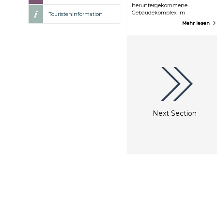
heruntergekommene
Gebäudekomplex im
Touristeninformation
historischen Viertel von Ybor ist
Mehr lesen
heute ein beliebtes Einkaufs-,
Gastronomie- und
Unterhaltungszentrum auf zwei
Ebenen in Tampa. Hier finden
Sie großartige lokale
Restaurants,
Spezialitätengeschäfte, Bars, ein
Kino mit 10 Sälen, ein Theater
und vieles mehr.
Next Section