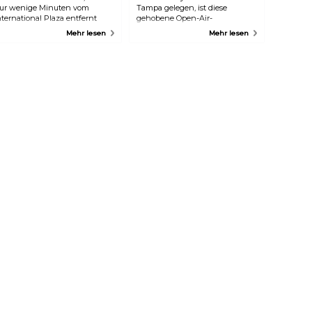
ur wenige Minuten vom
Tampa gelegen, ist diese
nternational Plaza entfernt
gehobene Open-Air-
iegt, ist bei den Einwohnern
Ansammlung von
Mehr lesen
Mehr lesen
ehr beliebt. Es ist kleiner als die
Fachgeschäften, Restaurants
nderen, bietet aber dennoch
und einem Kino ein großartiger
ine Vielzahl von Geschäften,
Ort, um ein paar Stunden am
arunter Macy's, Old Navy,
Samstag oder Sonntag zu
CPenney, um nur einige zu
verbringen.
ennen, sowie einige Esslokale
nd ein AMC-Kino.