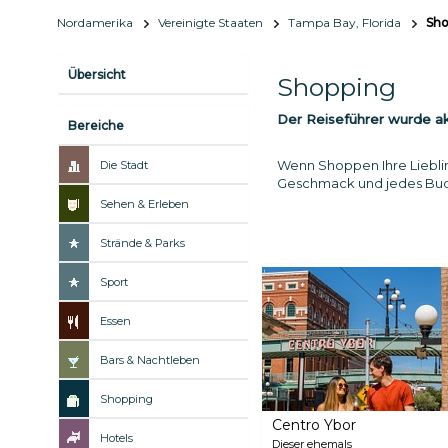
Nordamerika
Vereinigte Staaten
Tampa Bay, Florida
Sho
Übersicht
Shopping
Der Reiseführer wurde akt
Bereiche
Wenn Shoppen Ihre Liebling
Die Stadt
Geschmack und jedes Budg
Sehen & Erleben
Strände & Parks
Sport
Essen
Bars & Nachtleben
Shopping
Centro Ybor
Hotels
Dieser ehemals