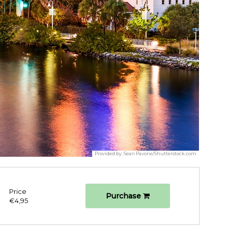
Provided by:
Sean Pavone/Shutterstock.com
Price
Purchase
€4,95