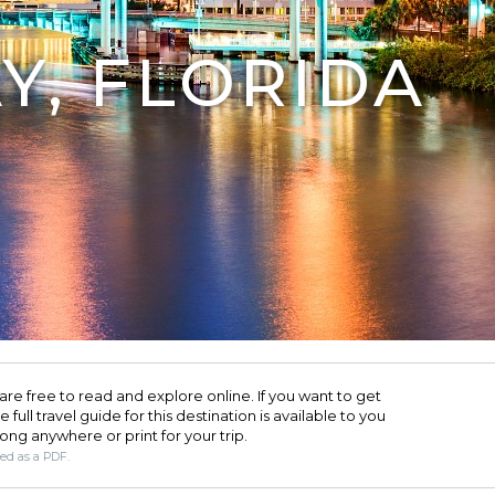
Y, FLORIDA
are free to read and explore online. If you want to get
full travel guide for this destination is available to you
long anywhere or print for your trip.​
ded as a PDF.