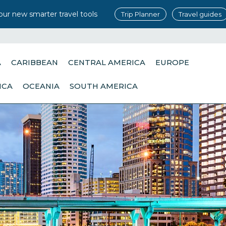
our new smarter travel tools
Trip Planner
Travel guides
A
CARIBBEAN
CENTRAL AMERICA
EUROPE
ICA
OCEANIA
SOUTH AMERICA