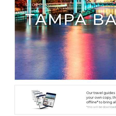
SHOPPING
TAMPA BA
Our travel guides 
your own copy, the 
offline* to bring a
*this will be downloa