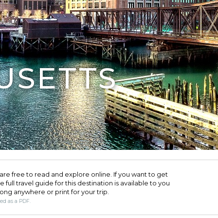
USETTS
are free to read and explore online. If you want to get
full travel guide for this destination is available to you
long anywhere or print for your trip.​
ded as a PDF.