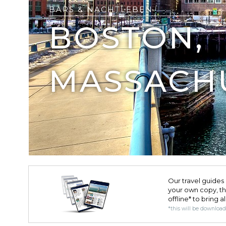
BARS & NACHTLEBEN
BOSTON,
MASSACH
Our travel guides 
your own copy, the 
offline* to bring a
*this will be downloa