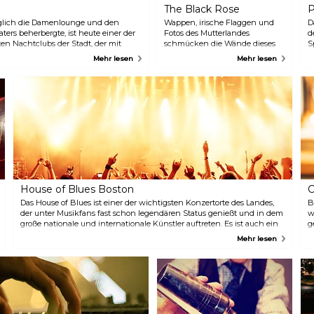
The Black Rose
P
nglich die Damenlounge und den
Wappen, irische Flaggen und
D
ters beherbergte, ist heute einer der
Fotos des Mutterlandes
d
en Nachtclubs der Stadt, der mit
schmücken die Wände dieses
S
 Gruppen von Partygängern anlockt.
traditionellen irischen Pubs, in
a
Mehr lesen
Mehr lesen
dem das Guinness aus den
A
Zapfhähnen fließt. An den
z
Wochenenden gibt es
B
gelegentlich irische Live-Musik
I
und Tanz.
A
A
House of Blues Boston
C
Das House of Blues ist einer der wichtigsten Konzertorte des Landes,
B
der unter Musikfans fast schon legendären Status genießt und in dem
w
große nationale und internationale Künstler auftreten. Es ist auch ein
g
großartiger Ort, an dem man von Donnerstag bis Samstag zu Abend
V
Mehr lesen
essen kann.