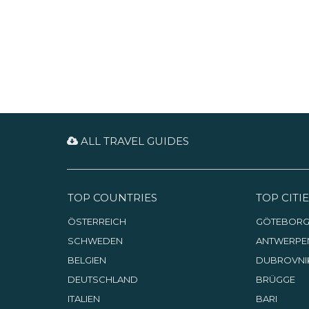
freundlicher Gäste.
ALL TRAVEL GUIDES
TOP COUNTRIES
TOP CITIE
ÖSTERREICH
GÖTEBOR
SCHWEDEN
ANTWERPE
BELGIEN
DUBROVNI
DEUTSCHLAND
BRÜGGE
ITALIEN
BARI