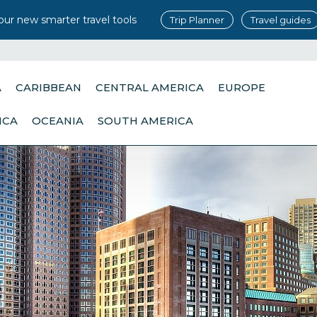
our new smarter travel tools
Trip Planner
Travel guides
A
CARIBBEAN
CENTRAL AMERICA
EUROPE
ICA
OCEANIA
SOUTH AMERICA