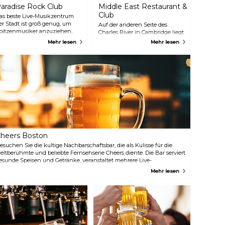
aradise Rock Club
Middle East Restaurant &
Club
as beste Live-Musikzentrum
er Stadt ist groß genug, um
Auf der anderen Seite des
pitzenmusiker anzuziehen,
Charles River in Cambridge liegt
ber klein genug, um die
das Mekka für Punk- und Indie-
Mehr lesen
Mehr lesen
uftritte intim zu halten, und
Rock in der Region Boston.
ieht erstklassige Künstler aus
Unten spielen Punk- und Indie-
oston und der ganzen Welt an.
Bands, während oben in einem
nformieren Sie sich, welche
kleineren, renovierten Raum
uftritte Sie während Ihres
entspanntere Akustik- und Hip-
ufenthalts erleben können.
Hop-Shows stattfinden.
heers Boston
esuchen Sie die kultige Nachbarschaftsbar, die als Kulisse für die
eltberühmte und beliebte Fernsehserie Cheers diente. Die Bar serviert
esunde Speisen und Getränke, veranstaltet mehrere Live-
eranstaltungen und heißt Kinder bis 22:00 Uhr willkommen.
Mehr lesen