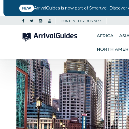
ArrivalGuides is now part of Smartvel. Discover 
NEW
CONTENT FOR BUSINESS
AFRICA
ASI
NORTH AMER