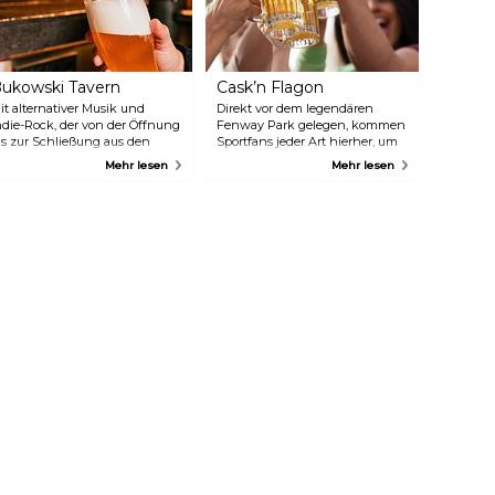
ukowski Tavern
Cask’n Flagon
it alternativer Musik und
Direkt vor dem legendären
ndie-Rock, der von der Öffnung
Fenway Park gelegen, kommen
is zur Schließung aus den
Sportfans jeder Art hierher, um
autsprechern dröhnt, und der
gemeinsam Bier zu trinken und
Mehr lesen
Mehr lesen
esten Auswahl an Fassbier in
ihr Lieblingsteam anzufeuern.
er Stadt ist dies eine der
Die beste Zeit für einen Besuch
enigen Bars, in der sich das
ist natürlich an Spieltagen, aber
lternative und das
auch an anderen Tagen ist das
ntellektuelle mischen.
Lokal sicher gut besucht.