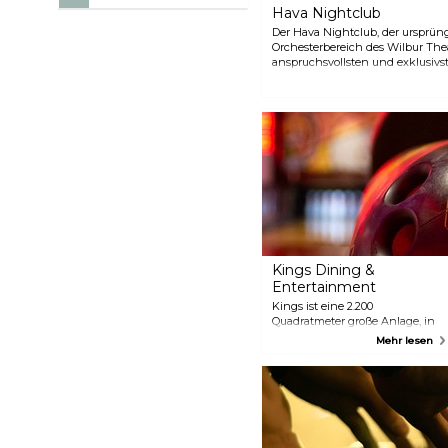
Hava Nightclub
Der Hava Nightclub, der ursprü
Orchesterbereich des Wilbur Thea
anspruchsvollsten und exklusivst
seinem schicken Interieur große
Kings Dining &
Entertainment
Kings ist eine 2.200
Quadratmeter große Anlage, in
der es 16 Tenpin-
Mehr lesen
Bowlingbahnen, einen
Billardraum mit Brunswick Gold
Crown Tisch und mehrere Bars
und Lounges gibt. Auf einer der
sechs Projektionsflächen
können Sie außerdem die
heißesten Sportereignisse