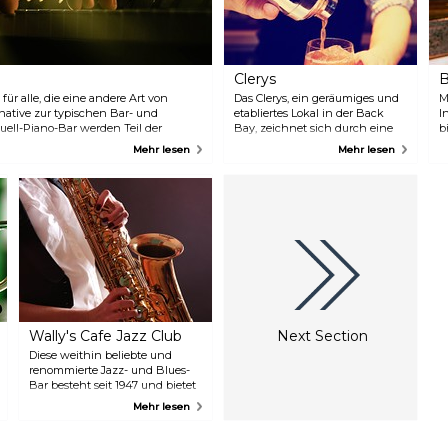
Clerys
B
für alle, die eine andere Art von
Das Clerys, ein geräumiges und
M
native zur typischen Bar- und
etabliertes Lokal in der Back
I
uell-Piano-Bar werden Teil der
Bay, zeichnet sich durch eine
b
klassisch entspannte, aber
L
Mehr lesen
Mehr lesen
dennoch stilvolle Atmosphäre
b
aus, für die es zum „Besten in
d
Boston“ für Nachbarschaftsbars
w
ernannt wurde, und zieht nach
A
Feierabend ein Publikum an,
I
das von den günstigen Happy
Hour-Getränkeangeboten
profitieren möchte.
Wally's Cafe Jazz Club
Next Section
Diese weithin beliebte und
renommierte Jazz- und Blues-
Bar besteht seit 1947 und bietet
regelmäßig Live-Auftritte von
Mehr lesen
lokalen Bands und
internationalen Stars sowie
tägliche Jamsessions für alle