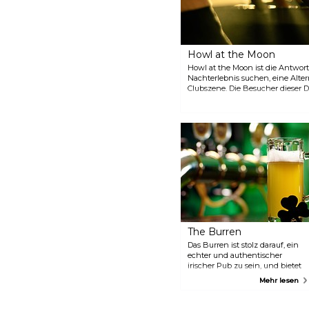
verfolgen. Im Kings werden
auch Karaoke-Abende und Live-
Musik veranstaltet.
Howl at the Moon
Howl at the Moon ist die Antwort 
Nachterlebnis suchen, eine Alter
Clubszene. Die Besucher dieser D
Aufführung.
The Burren
Das Burren ist stolz darauf, ein
echter und authentischer
irischer Pub zu sein, und bietet
Guinness in Pints, bequemes
Mehr lesen
Essen, einschließlich Fish &
Chips und Irish Stew, und viel
Spaß mit einer Schar