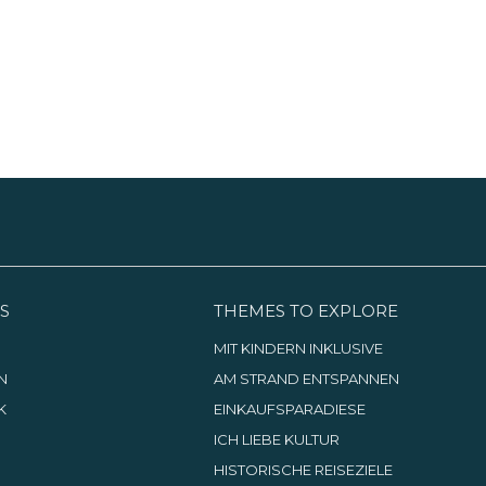
Interessierten.
S
THEMES TO EXPLORE
G
MIT KINDERN INKLUSIVE
N
AM STRAND ENTSPANNEN
K
EINKAUFSPARADIESE
ICH LIEBE KULTUR
HISTORISCHE REISEZIELE