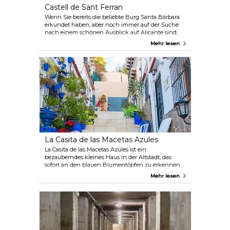
Castell de Sant Ferran
Wenn Sie bereits die beliebte Burg Santa Bárbara
erkundet haben, aber noch immer auf der Suche
nach einem schönen Ausblick auf Alicante sind,
insbesondere bei Sonnenuntergang, sollten Sie
Mehr lesen
sich auf den Weg zur Burg Sant Ferran machen.
Diese historische Festung befindet sich im Park
Doctor Rico und neben dem Park Del Tossal und ist
weit weniger überlaufen als andere
Aussichtspunkte der Stadt, was sie zu einem
idealen Ort für ein Picknick oder eine ruhige Pause
auf einer Bank mit einem Getränk und einigen
Snacks macht. Die friedliche Atmosphäre ist Teil
des Charmes, aber denken Sie daran, dass es in der
Nähe keine Geschäfte oder Verkaufsstände gibt.
Bringen Sie daher am besten alles mit, was Sie
brauchen, bevor Sie den Aufstieg beginnen.
La Casita de las Macetas Azules
La Casita de las Macetas Azules ist ein
bezauberndes kleines Haus in der Altstadt, das
sofort an den blauen Blumentöpfen zu erkennen
ist, die seine Fassade bedecken. Es wird oft von
Mehr lesen
Touristen übersehen, die sich an die Hauptstraßen
halten. Es ist eines der verborgenen Juwelen von
Alicante. Um es zu erreichen, müssen Sie eine
Reihe von Stufen hinaufsteigen, die schließlich zur
Burg Santa Bàrbera führen. Der Ort ist besonders
beliebt für Fotos mit einem farbenfrohen
Hintergrund und einem Einblick in den lokalen