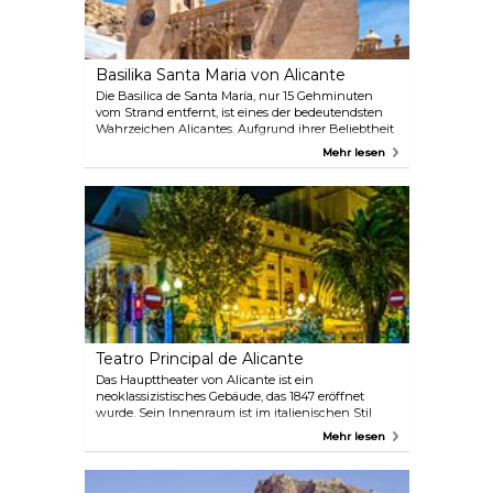
Basilika Santa Maria von Alicante
Die Basilica de Santa María, nur 15 Gehminuten
vom Strand entfernt, ist eines der bedeutendsten
Wahrzeichen Alicantes. Aufgrund ihrer Beliebtheit
bei Touristen wird nun eine geringe Eintrittsgebühr
Mehr lesen
erhoben. Im Inneren ist die Basilika für
selbstständige Besichtigungen ausgelegt, mit
nummerierten Stationen und Audioguides in drei
Sprachen. Die Basilika wurde zwischen dem 14.
und 16. Jahrhundert im valencianischen Gotikstil
an der Stelle einer ehemaligen Moschee erbaut und
ist die älteste aktive Kirche in Alicante. Ihre
beeindruckende Barockfassade, das geräumige
Kirchenschiff und die sechs Kapellen machen sie
zu einem Highlight für jeden, der die Stadt
erkundet.
Teatro Principal de Alicante
Das Haupttheater von Alicante ist ein
neoklassizistisches Gebäude, das 1847 eröffnet
wurde. Sein Innenraum ist im italienischen Stil
gehalten und in drei Bereiche unterteilt: den
Mehr lesen
Vorraum, den hufeisenförmigen Zuschauerraum
und die Bühne. Das Theater bietet Platz für 1.072
Zuschauer. Sie können entweder an einer