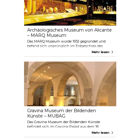
Archäologisches Museum von Alicante
– MARQ Museum
Das MARQ Museum wurde 1932 gegründet und
befand sich ursprünglich im Erdgeschoss des
Gebäudes des Provinzrats an der Avenida de la
Mehr lesen
Estación in Alicante. Im Jahr 2002 wurde es in das
ehemalige Gebäude des Provinzkrankenhauses
San Juan de Dios verlegt. Wenn Sie dieses
hochinnovative und visuelle Museum besuchen,
können Sie einen avantgardistischen Ansatz der
Archäologie genießen, der durch moderne
audiovisuelle Techniken unterstützt wird. Die
Exponate reichen vom Paläolithikum bis zur
zeitgenössischen modernen Kultur.
Gravina Museum der Bildenden
Künste – MUBAG
Das Gravina Museum der Bildenden Künste
befindet sich im Gravina-Palast aus dem 18.
Jahrhundert, der einst dem Grafen von Lumiares
Mehr lesen
gehörte und das Provinzarchiv beherbergte. Es