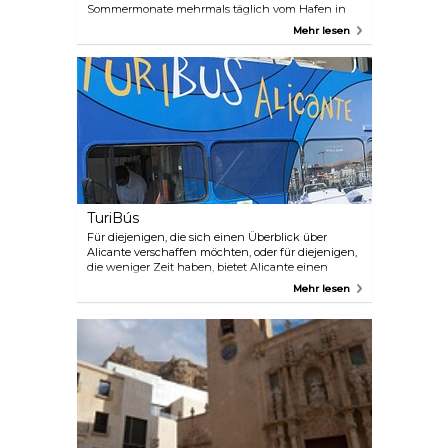
Sommermonate mehrmals täglich vom Hafen in
Alicante ab. In der Nebensaison werfen Sie vorher
Mehr lesen
einen Blick auf den Fahrplan. Die Fahrt dauert
ungefähr eine Stunde von Alicante. Die Route wird
Ihnen die Möglichkeit geben, die Küste von einer
besonderen Seite zu sehen. Probieren Sie die
traditionellen Fischeintöpfe auf der Terrasse eines
der Restaurants. Außerdem finden Sie auf der Insel
schöne kleine Buchten zum Schwimmen und
einen Strand mit verschiedenen Einrichtungen.
Wenn Sie beschließen über Nacht zu bleiben, gibt
es hier auch mehrere kleine Hotels.
TuriBús
Für diejenigen, die sich einen Überblick über
Alicante verschaffen möchten, oder für diejenigen,
die weniger Zeit haben, bietet Alicante einen
besonderen Service – den TuriBús – einen Bus, der
Mehr lesen
durch die Stadt fährt und 12 interessante
Haltestellen für Urlauber anfährt. Die
Sehenswürdigkeiten und Orte werden auf
Spanisch, Valencianisch, Englisch, Französisch,
Deutsch und Italienisch erklärt. Der Service ist
zwischen März und Dezember verfügbar.