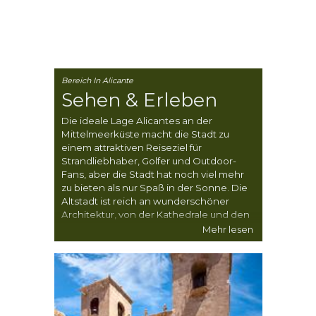
Bereich In Alicante
Sehen & Erleben
Die ideale Lage Alicantes an der
Mittelmeerküste macht die Stadt zu
einem attraktiven Reiseziel für
Strandliebhaber, Golfer und Outdoor-
Fans, aber die Stadt hat noch viel mehr
zu bieten als nur Spaß in der Sonne. Die
Altstadt ist reich an wunderschöner
Architektur, von der Kathedrale und den
Klöstern bis hin zum Rathaus und den
Mehr lesen
vielen verwinkelten Gassen, und eine
Fülle faszinierender Museen kann selbst
die anspruchsvollsten Besucher
tagelang beschäftigen.