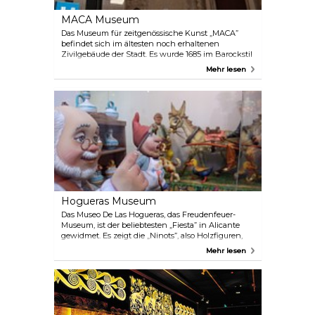
MACA Museum
Das Museum für zeitgenössische Kunst „MACA”
befindet sich im ältesten noch erhaltenen
Zivilgebäude der Stadt. Es wurde 1685 im Barockstil
erbaut und liegt neben der Basilika von Santa
Mehr lesen
María. Das Museum wurde nach einjährigen
Erweiterungsarbeiten wiedereröffnet, um seine
Einrichtungen zu verbessern und zu vergrößern,
mit dem Ziel, eine bedeutende Sammlung von
Kunstwerken des 20. Jahrhunderts zu
beherbergen, die hauptsächlich aus Werken
besteht, die von Eusebio Sempere gestiftet wurden.
In diesem Museum finden auch viele verschiedene
Arten von Veranstaltungen statt.
Hogueras Museum
Das Museo De Las Hogueras, das Freudenfeuer-
Museum, ist der beliebtesten „Fiesta” in Alicante
gewidmet. Es zeigt die „Ninots”, also Holzfiguren,
die während der Feierlichkeiten nicht verbrannt
Mehr lesen
wurden. In einem Videoraum können Sie das Beste
dieses Festes sehen, Fotos, Kostüme usw. Dieses
Museum ist besonders schön für Familien mit
Kindern.