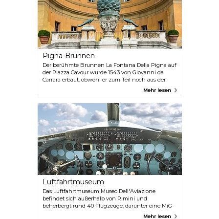
Denkmalschutz.
Pigna-Brunnen
Der berühmte Brunnen La Fontana Della Pigna auf
der Piazza Cavour wurde 1543 von Giovanni da
Carrara erbaut, obwohl er zum Teil noch aus der
Römerzeit stammt. Der Brunnen ist von großer
Mehr lesen
Bedeutung, da er bis zur Errichtung des
öffentlichen Aquädukts im Jahr 1912 die einzige
Trinkwasserquelle der Stadt war. Außerdem
befindet sich auf dem Brunnen eine Inschrift, die
auf die Freude Leonardo da Vincis beim Anblick
dieses Brunnens hinweist.
Luftfahrtmuseum
Das Luftfahrtmuseum Museo Dell'Aviazione
befindet sich außerhalb von Rimini und
beherbergt rund 40 Flugzeuge, darunter eine MiG-
23, Phantom und Lockheed F-104. Einige der
Mehr lesen