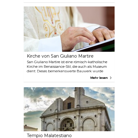
ausgestellten Flugzeuge stammen aus den
Konflikten in Korea, Indien-Pakistan, Vietnam,
Iran-Irak, Golfkrieg, Afghanistan und Bosnien. Hier
finden Sie auch andere Ausstellungsstücke, wie
Uniformen und Fotos.
Kirche von San Giuliano Martire
San Giuliano Martire ist eine römisch-katholische
Kirche im Renaissance-Stil, die auch als Museum
dient. Dieses bemerkenswerte Bauwerk wurde
zwischen 1553 und 1575 errichtet und steht neben
Mehr lesen
einer Abtei, die einst dem Benediktinerorden
gehörte. Im Museumsbereich der Kirche können
Sie eine beeindruckende Sammlung von
Kunstwerken besichtigen, darunter berühmte
Gemälde von Paolo Veronese, die das Martyrium des
Heiligen Julian darstellen, und von Bittino da
Faenza, die das Leben des Heiligen illustrieren.
Tempio Malatestiano