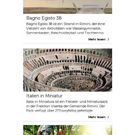
Bagno Egisto 38
Bagno Egisto 38 ist ein Strand in Rimini, der eine
Vielzahl von Aktivitäten wie Wassergymnastik,
Sonnenbaden, Beachvolleyball und Tischtennis
bietet. Dieses Feriendorf gibt es seit 1994 und bietet
Mehr lesen
heute in Zusammenarbeit mit mehreren Hotels
viele verschiedene Dienstleistungen sowohl
tagsüber als auch nachts an.
Italien in Miniatur
Italia in Miniatura ist ein Freizeit- und Miniaturpark
in der Fraktion Viserba der Gemeinde Rimini. Der
Park verfügt über 273 sorgfältig gefertigte
Nachbildungen berühmter italienischer und
Mehr lesen
europäischer Wahrzeichen. Hier können Sie Rom,
Sizilien und Kalabrien an einem Tag erkunden
und so das ganze Land in Miniaturform kennen
lernen. Vergessen Sie nicht, in den Arcobaleno, den