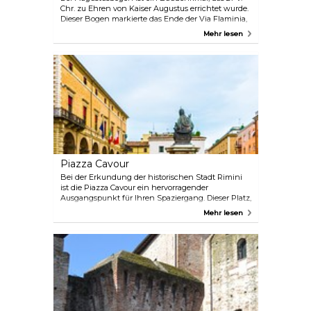
Chr. zu Ehren von Kaiser Augustus errichtet wurde.
Dieser Bogen markierte das Ende der Via Flaminia,
die die Städte der Romagna mit Rom verband, und
Mehr lesen
den Beginn der Via Emilia, einer Straße, die nach
Nordwesten nach Piacenza führte. Der
Augustusbogen ist der älteste erhaltene römische
Bogen und hat ein einziges, fast 10 Meter hohes
Tor.
Piazza Cavour
Bei der Erkundung der historischen Stadt Rimini
ist die Piazza Cavour ein hervorragender
Ausgangspunkt für Ihren Spaziergang. Dieser Platz,
der einst ein belebter Marktplatz war, hat sich zu
Mehr lesen
einem der lebendigen sozialen Zentren der Stadt
entwickelt. Am Rande des Platzes finden Sie eine
Vielzahl von Bars und Geschäften. Entlang einer
Seite des Platzes befinden sich einige
bemerkenswerte historische Gebäude, darunter
Palazzo Garampi, Palazzo Arengo und Palazzo
Podestà. Das Herzstück des Platzes ist die Fontana
della Pigna, die in ihrer heutigen Form ein Zeugnis
für die lange Geschichte dieses Ortes ist, da sie auf