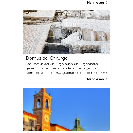
bezaubernden Wandmalereien bekannt, die viele
Mehr lesen
der Gebäude schmücken. Trotz des früheren Rufs
von Armut und Kriminalität hat diese Gegend
einen bemerkenswerten Wandel vollzogen und
sich von einem benachteiligten Stadtteil in eine
charmante und malerische Enklave verwandelt.
Wenn Sie durch die Straßen von Borgo San
Giuliano schlendern, werden Sie von einem
visuellen Fest der bunten Kunstwerke begrüßt.
Vergessen Sie nicht, Ihre Kamera mitzunehmen,
wenn Sie diesen schönen Stadtteil erkunden, der
seine Berühmtheit dem legendären Filmemacher
Federico Fellini verdankt.
Domus del Chirurgo
Das Domus del Chirurgo, auch Chirurgenhaus
genannt, ist ein bedeutender archäologischer
Komplex von über 700 Quadratmetern, der mehrere
Gebäude umfasst. Das Chirurgenhaus bewahrt die
Mehr lesen
Überreste eines antiken römischen Hauses aus
dem zweiten Jahrhundert nach Christus. Der
bedeutendste Fund ist eine Sammlung von 150
chirurgischen Instrumenten.