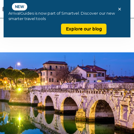
NEW
×
ArrivalGuides is now part of Smartvel. Discover our new
smarter travel tools
Explore our blog