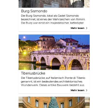
die Römerzeit zurückgeht.
Burg Sismondo
Die Burg Sismondo, lokal als Castel Sismondo
bezeichnet, ist eines der Wahrzeichen von Rimini.
Die Burg war einst ein majestätischer, befestigter
Palast, der von Sigismondo Pandolfo Malatesta in
Mehr lesen
Auftrag gegeben und entworfen wurde. Heute ist
es ein lebendiger Ort mit Ausstellungen und
Konzerten. Diese bemerkenswerte Burg wird von
Besuchern häufig nicht entdeckt, da sie hinter
dem Teatro Galli und der Piazza Cavour versteckt
liegt. Erkunden Sie es auf jeden Fall, wenn Sie in
Rimini sind.
Tiberiusbrücke
Die Tiberiusbrücke, auf Italienisch Ponte di Tiberio
genannt, ist ein bedeutendes architektonisches
Wunderwerk. Dieses antike Bauwerk besteht aus
fünf Rundbögen aus weißem, istrischem Stein und
Mehr lesen
überspannt elegant den Fluss Marecchia. Die
Brücke stammt aus dem 1. Jahrhundert nach
Christus und verbindet das Stadtzentrum mit
Borgo San Giuliano. Sie ist eines der bedeutendsten
Wahrzeichen Riminis und steht offiziell unter