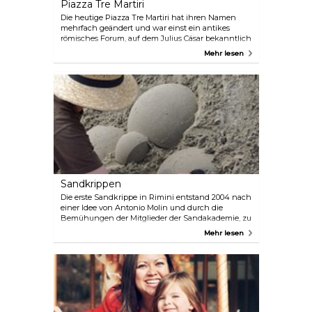
Piazza Tre Martiri
Die heutige Piazza Tre Martiri hat ihren Namen
mehrfach geändert und war einst ein antikes
römisches Forum, auf dem Julius Cäsar bekanntlich
nach der Überquerung des Rubikon eine Pause
Mehr lesen
einlegte. Im Herzen von Rimini gelegen, ist sie der
Hauptplatz der Stadt und ein belebter Treffpunkt
für Einwohner und Touristen gleichermaßen.
Dieser lebhafte Platz beherbergt eine Vielzahl von
Geschäften, Büros, Cafés und Konditoreien. Der
ikonische Uhrenturm stammt aus dem Jahr 1547
und zeigt einen Sonnen-Mond-Kalender aus dem
Jahr 1750.
Sandkrippen
Die erste Sandkrippe in Rimini entstand 2004 nach
einer Idee von Antonio Molin und durch die
Bemühungen der Mitglieder der Sandakademie, zu
denen auch einige lokale Mitglieder gehören. Dies
Mehr lesen
ist ein großartiges Beispiel für Kunst in
Kombination mit Erfahrung und Können.