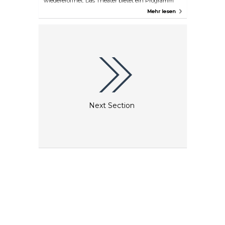
wiedereröffnet. Das Theater bietet ein Programm
mit gefeierten Darstellern und Show-Autoren sowie
Mehr lesen
zahlreichen talentierten weiblichen Stimmen, die
zeitgenössische Themen aufgreifen. Es werden
auch Führungen durch das Theater gemäß dem
Veranstaltungsplan angeboten, und im ersten
Stock gibt es eine Bar.
Next Section