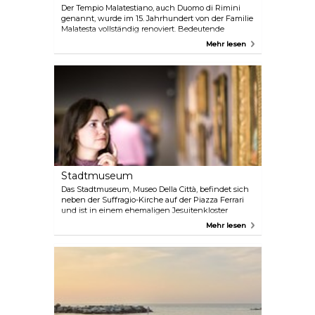
Der Tempio Malatestiano, auch Duomo di Rimini
genannt, wurde im 15. Jahrhundert von der Familie
Malatesta vollständig renoviert. Bedeutende
Künstler wie Leon Battista Alberti, Matteo de' Pasti,
Mehr lesen
Agostino di Duccio und Piero della Francesca
arbeiteten an ihm. Heute ist der Tempio nicht nur
eine Gebetsstätte, sondern beherbergt auch ein
Museum mit Manuskripten und
Reliquienschreinen aus dem 14. und 15.
Jahrhundert.
Stadtmuseum
Das Stadtmuseum, Museo Della Città, befindet sich
neben der Suffragio-Kirche auf der Piazza Ferrari
und ist in einem ehemaligen Jesuitenkloster
untergebracht. Es beherbergt zahlreiche Exponate
Mehr lesen
des lokalen historischen und künstlerischen Erbes,
darunter das römische Lapidarium, die
archäologische Abteilung und Gemälde. Derzeit
sind über 1.500 Werke in 40 Galerien ausgestellt,
und die Sammlung des Museums wächst weiter, da
neue Abteilungen für zukünftige Eröffnungen
geplant sind.