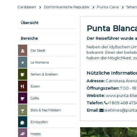
Caribbean
Dominikanische Republik
Punta Cana
Sehen
Übersicht
Punta Blanca
Der Reiseführer wurde ak
Bereiche
Neben der idyllischen Um
Die Stadt
bekannt. Einer der belie
haben die Möglichkeit, z
La Romana
Nützliche Informati
Sehen & Erleben
Adresse:
Carretera Aren
Essen
Öffnungszeiten:
7:00 - 18
Website:
www.punta-bla
Cafés
Telefon:
+1 809 468 473
Email:
teetimes@punta
Bars & Nachtleben
Einkaufen
Hotels