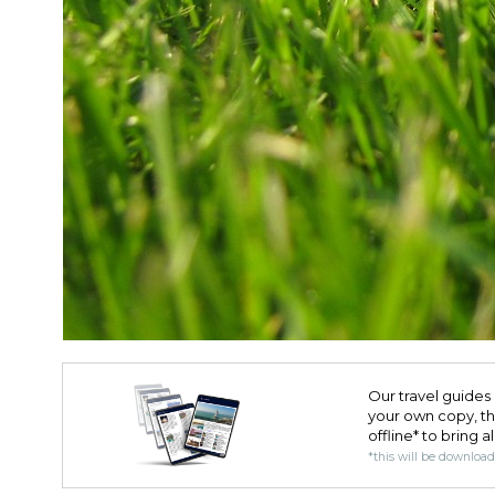
Our travel guides 
your own copy, the 
offline* to bring a
*this will be downloa