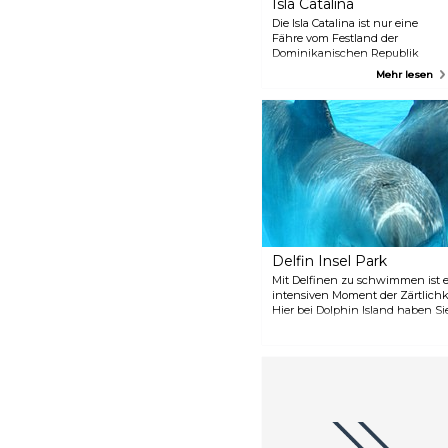
Isla Catalina
Die Isla Catalina ist nur eine
Fähre vom Festland der
Dominikanischen Republik
entfernt und bietet einen
Mehr lesen
persönlichen Luxusurlaub oder
einen Tauch- oder
Schnorchelausflug zu einigen
der besten Riffe der Region.
Abseits der geschäftigen Orte
von Punta Cana und La
Romana ist es der ideale Ort, um
die schönen Sandstrände für
Ruhesuchende zu genießen.
Delfin Insel Park
Mit Delfinen zu schwimmen ist ei
intensiven Moment der Zärtlichk
Hier bei Dolphin Island haben Si
Tieren wie Seelöwen, Haien und 
Moment zu einem unvergessliche
machen. Verschiedene Aktivität
sich diesen erstaunlichen Wasser
Lebensraum nähern können. Wäh
Schnorcheln mit Haien und Jetb