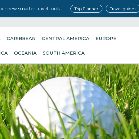
our new smarter travel tools
Trip Planner
Travel guides
A
CARIBBEAN
CENTRAL AMERICA
EUROPE
ICA
OCEANIA
SOUTH AMERICA