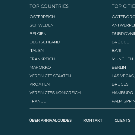
TOP COUNTRIES
TOP CITIE
ÖSTERREICH
GÖTEBOR
SCHWEDEN
ANTWERPE
BELGIEN
DUBROVNI
DEUTSCHLAND
BRÜGGE
ITALIEN
BARI
FRANKREICH
MÜNCHEN
MAROKKO
BERLIN
VEREINIGTE STAATEN
LAS VEGAS
KROATIEN
BRUGES
VEREINIGTES KÖNIGREICH
HAMBURG
FRANCE
PALM SPRIN
ÜBER ARRIVALGUIDES
KONTAKT
CLIENTS