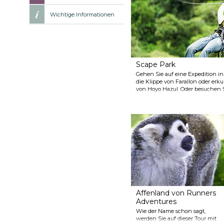
Wichtige Informationen
Scape Park
Gehen Sie auf eine Expedition in
die Klippe von Farallon oder er
von Hoyo Hazul. Oder besuchen 
Abenteuerliche Aktivitäten für 
Papageien und Affen können Sie
genießen und sich am weißen Sa
Viele Optionen und verschiedene
ebenso die kostenlose Beförderu
Cana und einigen Restaurants.
Affenland von Runners
Adventures
Wie der Name schon sagt,
werden Sie auf dieser Tour mit