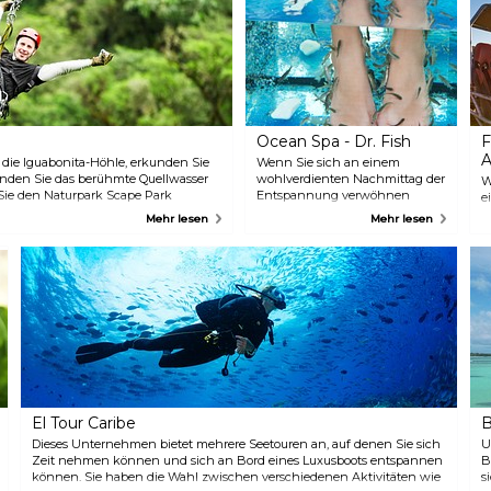
Ocean Spa - Dr. Fish
F
A
 die Iguabonita-Höhle, erkunden Sie
Wenn Sie sich an einem
kunden Sie das berühmte Quellwasser
wohlverdienten Nachmittag der
W
Sie den Naturpark Scape Park
Entspannung verwöhnen
e
alle. Neben der Begegnung mit
möchten, probieren Sie das
L
Mehr lesen
Mehr lesen
 einfach die karibische Sonne
Ocean Spa. Sie werden an Bord
D
ndstrand von Juanillo entspannen.
eines Bootes gebracht, auf dem
e
 Touren stehen zur Verfügung,
Sie den ganzen Nachmittag
v
ng von den meisten Hotels in Punta
verbringen können. Dort
B
können Sie an Biopilates-
u
Kursen, einer personalisierten
ü
Massage und einer
e
Fischpediküre teilnehmen.
l
Frische Getränke und Snacks
d
werden ebenfalls angeboten.
d
L
f
El Tour Caribe
B
d
Dieses Unternehmen bietet mehrere Seetouren an, auf denen Sie sich
e
U
Zeit nehmen können und sich an Bord eines Luxusboots entspannen
F
B
können. Sie haben die Wahl zwischen verschiedenen Aktivitäten wie
i
s