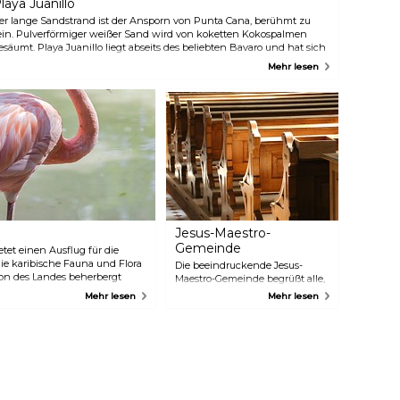
laya Juanillo
Republik vollständig kennen
er lange Sandstrand ist der Ansporn von Punta Cana, berühmt zu
zulernen. Es besteht die
ein. Pulverförmiger weißer Sand wird von koketten Kokospalmen
Möglichkeit, mit einem Führer
esäumt. Playa Juanillo liegt abseits des beliebten Bavaro und hat sich
oder unabhängig den Park zu
einen ursprünglichen Charme bewahrt, und vieles davon scheint
besuchen.
Mehr lesen
och immer von Menschen unberührt zu sein. In einer ruhigen und
urückhaltenden Umgebung mit einem einzigen Restaurant ist es der
erfekte Ort, um sich auf den Sonnenliegen zu entspannen und den
onnenuntergang zu genießen.
Jesus-Maestro-
Gemeinde
et einen Ausflug für die
die karibische Fauna und Flora
Die beeindruckende Jesus-
ion des Landes beherbergt
Maestro-Gemeinde begrüßt alle,
Besucher haben sogar die
die an einer Messe in einem
Mehr lesen
Mehr lesen
ontakt zu treten, wie
anderen katholischen Land
lich werden vier Tiershows
teilnehmen oder einfach nur
n Taino-Kultur durchgeführt,
die Kirche besuchen möchten.
itionen der Dominikanischen
Die Architektur ist einzigartig,
mit einem klaren weißen
Äußeren und Kuppeldach.
Schauen Sie sich die Stunden
an, um an den Messen