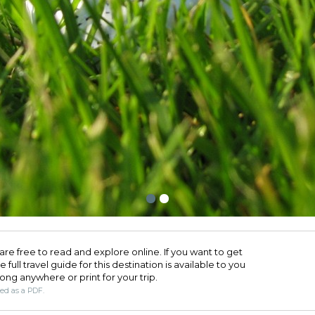
are free to read and explore online. If you want to get
full travel guide for this destination is available to you
long anywhere or print for your trip.​
ded as a PDF.