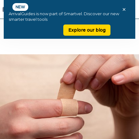
NEW
×
ArrivalGuides is now part of Smartvel. Discover our new
smarter travel tools
Explore our blog