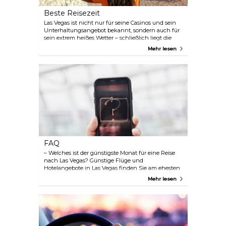
hinaus gültig ist.
Beste Reisezeit
Las Vegas ist nicht nur für seine Casinos und sein
Unterhaltungsangebot bekannt, sondern auch für
sein extrem heißes Wetter – schließlich liegt die
Stadt mitten in der Wüste. Die beste Zeit für einen
Mehr lesen
Besuch der Stadt ist im Herbst, von September bis
November, und im Frühling, von März bis Mai,
wenn die Temperaturen bei 20–25 °C liegen. Im
Winter ist das Touristenaufkommen groß, vor allem
während der Feiertage. Versuchen Sie daher, eine
Reise in der Wochenmitte zu planen, da dann
sowohl die Flugtickets als auch die Hotelpreise im
Vergleich zum Wochenende deutlich niedriger
sind.
FAQ
– Welches ist der günstigste Monat für eine Reise
nach Las Vegas? Günstige Flüge und
Hotelangebote in Las Vegas finden Sie am ehesten
im Januar. August und Oktober sind ebenfalls
Mehr lesen
einen Blick wert. Um Ihr Budget nicht zu
sprengen, sollten Sie nicht an großen Feiertagen
wie Valentinstag und Neujahr reisen. – Was ist der
20-Dollar-Trick in Las Vegas? Der so genannte 20-
Dollar-Trick ist ein Versuch, ein Zimmer-Upgrade
zu erhalten, indem Sie dem Hotelangestellten bei