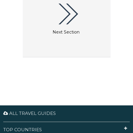
Tischspielen können Sie Guthaben auf Ihrer Karte
erhalten. Geben Sie die Karte einfach dem
Kartengeber, und er wird Ihnen je nach Spielbetrag
Guthaben hinzufügen. Ihre Credits sammeln sich
an und können für kleine Geschenke, kostenlose
Mahlzeiten und sogar kostenlose
Hotelübernachtungen verwendet werden – selbst
Next Section
bei Penny Slots kommen einige Credits zusammen.
Einige Karten gelten für mehrere Casinos, und Sie
können sie in allen auf der Karte aufgeführten
Spielstätten verwenden. Machen Sie sich keine
Sorgen, wenn Sie Ihre Karte verlieren, denn alle
Informationen werden zentral gespeichert und das
Personal stellt Ihnen gerne kostenlos eine neue
Karte aus.
ALL TRAVEL GUIDES
TOP COUNTRIES