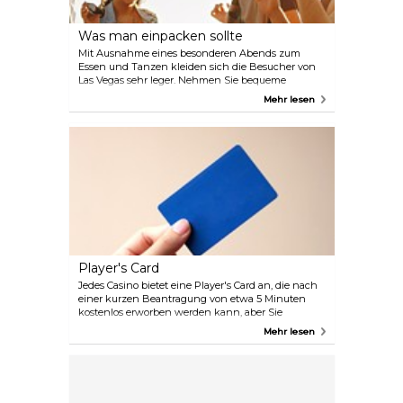
Was man einpacken sollte
Mit Ausnahme eines besonderen Abends zum
Essen und Tanzen kleiden sich die Besucher von
Las Vegas sehr leger. Nehmen Sie bequeme
Schuhe und Badeanzüge mit und tragen Sie einen
Mehr lesen
gültigen Ausweis bei sich, vor allem beim
Glücksspiel. Versuchen Sie, keine großen Taschen,
Rucksäcke oder große Geldbörsen mit sich
herumzutragen.
Player's Card
Jedes Casino bietet eine Player's Card an, die nach
einer kurzen Beantragung von etwa 5 Minuten
kostenlos erworben werden kann, aber Sie
benötigen einen Führerschein oder einen anderen
Mehr lesen
Ausweis. Jedes Mal, wenn Sie an einem
Spielautomaten spielen, stecken Sie die Karte in
den entsprechenden Schlitz, so dass der
Spielumfang erfasst wird: Je länger Sie spielen,
desto mehr Credits erhalten Sie. Auch bei