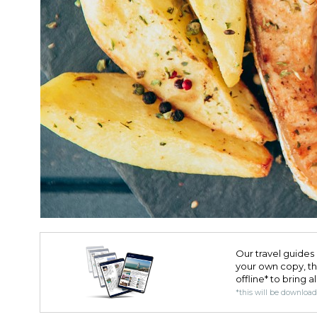
Our travel guides 
your own copy, the 
offline* to bring a
*this will be downloa