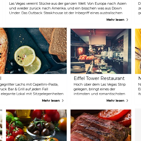
zentral am Strip und ist ein
Las Vegas vereint Stücke aus der ganzen Welt: Von Europa nach Asien
D
idealer Ort zum Frühstücken –
und wieder zurück nach Amerika, und ein bisschen was aus Down
z
oder zu jeder anderen Mahlzeit,
Under. Das Outback Steakhouse ist der Inbegriff eines australischen
g
um ehrlich zu sein. Aber
Erlebnisses. Diese Restaurantkette ist bekannt für ihr zartes Fleisch, das
H
Mehr lesen
kommen Sie hungrig, denn es
auf der Zunge zergeht, aber es gibt auch viele andere Gerichte wie
V
ist bekannt für seine
„The Outbacker“, Grilled Chicken on the Barbie und Pasta mit Huhn
A
großzügigen Portionen.
und Garnelen. Das ist ein australisches Festmahl für alle!
E
g
l
Eiffel Tower Restaurant
N
grillter Lachs mit Capellini-Pasta,
Hoch über dem Las Vegas Strip
N
ck Bar & Grill auf jeden Fall
gelegen, bringt eines der
E
r elegante Lokal mit Sitzgelegenheiten
intimsten und romantischsten
i
en fantastischen Blick auf Las Vegas
Restaurants in Las Vegas seine
b
Mehr lesen
Mehr lesen
rviert kalifornisch inspirierte
Gäste mit einem gläsernen
g
dernen Bar- und Grill-Menü mit
Aufzug in den 11. Stock des Paris
F
rillten Hamburger sind der Star der
Hotel/Casinos, mit einem
d
und machen Appetit auf mehr.
spektakulären Panoramablick
P
auf die glitzernden Lichter und,
w
nicht zu vergessen, einem
A
herrlichen Blick auf die
G
Springbrunnenshow des
P
Bellagio unterhalb.
T