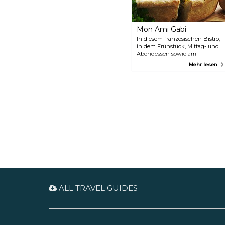
Mon Ami Gabi
In diesem französischen Bistro,
in dem Frühstück, Mittag- und
Abendessen sowie am
Wochenende Brunch serviert
Mehr lesen
werden, können Sie mit Blick
auf die Springbrunnen des
Bellagio speisen. Mon Ami Gabi
bietet glutenfreie Optionen,
Desserts sowie eine lange Liste
von Weinen und Cocktails.
Probieren Sie unbedingt die
klassischen Steak Frites und die
Zwiebelsuppe. Die
Empfehlungen auf der
Tageskarte enttäuschen nie.
ALL TRAVEL GUIDES