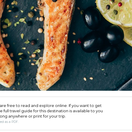
are free to read and explore online. If you want to get
full travel guide for this destination is available to you
long anywhere or print for your trip.​
ded as a PDF.