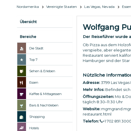
Nordamerika
Vereinigte Staaten
Las Vegas, Nevada
Esse
Übersicht
Wolfgang Puc
Der Reiseführer wurde ak
Bereiche
Ob Pizza aus dem Holzofen
Die Stadt
verspielte, aber elegant
Restaurant serviert kalif
Top 7
Hamburger sind der Star 
Sehen & Erleben
Nützliche Informati
Adresse:
3799 Las Vegas 
Essen
Mehr Infos:
Befindet sich
Kaffee & Mittagessen
Öffnungszeiten:
Mo & Do–
täglich 8:30–11:30 Uhr
Bars & Nachtleben
Website:
mgmgrand.mgmre
restaurant.html
Shopping
Telefon:
+1 702 891 300
Hotels