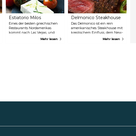
R
w
P
Estiatorio Milos
Delmonico Steakhouse
Eines der besten griechischen
Das Delmonico ist ein rein
Restaurants Nordamerikas
amerikanisches Steakhouse mit
kommt nach Las Vegas, und
kreolischem Einfluss, dem New-
zwar auf große und köstliche
Orleans-Stil. Das gehobene
Mehr lesen
Mehr lesen
Art und Weise. Im Estiatorio
Restaurant überzeugt bereits
Milos werden luxuriöse Fisch
durch einen tadellosen Service,
und Meeresfrüchte aus der
eine beeindruckende
Rohkostbar serviert, die auf
Präsentation und ein elegantes
feinste Weise zubereitet werden.
Ambiente, aber die Speisekarte
Essen Sie hier authentische und
bietet herzhafte Gerichte mit
erstklassige griechische Küche
Rind-, Hühner-,
mit Blick auf die Skyline von
Schweinefleisch, Fisch und
Las Vegas.
Meeresfrüchten, und die
Desserts sind eine große
Attraktion. Probieren Sie den
Pekannusskuchen mit
Vanilleeis und Karamellsoße.