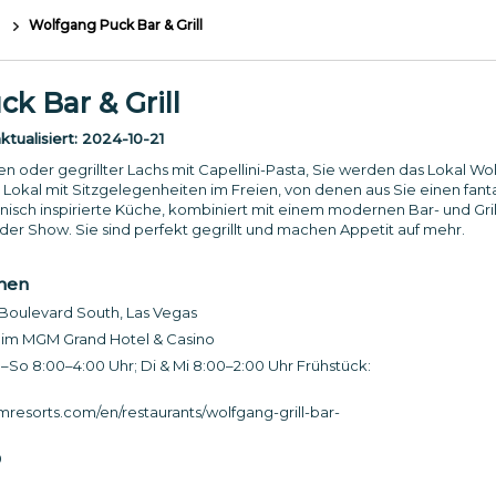
n
Wolfgang Puck Bar & Grill
k Bar & Grill
tualisiert:
2024-10-21
 oder gegrillter Lachs mit Capellini-Pasta, Sie werden das Lokal Wolf
e Lokal mit Sitzgelegenheiten im Freien, von denen aus Sie einen fan
ornisch inspirierte Küche, kombiniert mit einem modernen Bar- und Gr
der Show. Sie sind perfekt gegrillt und machen Appetit auf mehr.
onen
Boulevard South, Las Vegas
 im MGM Grand Hotel & Casino
So 8:00–4:00 Uhr; Di & Mi 8:00–2:00 Uhr Frühstück:
sorts.com/en/restaurants/wolfgang-grill-bar-
0