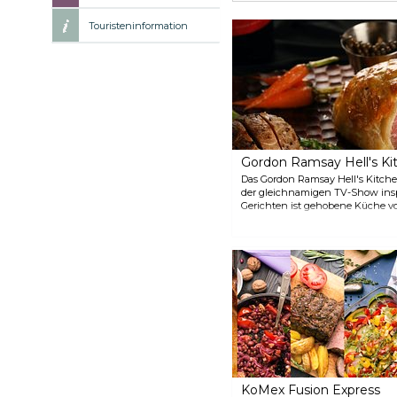
Touristeninformation
Gordon Ramsay Hell's Ki
Das Gordon Ramsay Hell's Kitche
der gleichnamigen TV-Show insp
Gerichten ist gehobene Küche vo
Geschmacksknospen bei jedem Bi
Restaurant verfügt über raumhoh
berühmten Las Vegas Strip, zwe
Bar. Auf der Speisekarte finden 
Chefkoch Ramsay, wie sein ausg
Jakobsmuscheln aus der Pfanne
zu nennen. Und lassen Sie auf j
Sticky Toffee Pudding.
KoMex Fusion Express