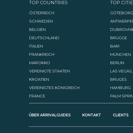
TOP COUNTRIES
TOP CITIE
ÖSTERREICH
GÖTEBOR
SCHWEDEN
ANTWERPE
BELGIEN
DUBROVNI
DEUTSCHLAND
BRÜGGE
ITALIEN
BARI
FRANKREICH
MÜNCHEN
MAROKKO
BERLIN
VEREINIGTE STAATEN
LAS VEGAS
KROATIEN
BRUGES
VEREINIGTES KÖNIGREICH
HAMBURG
FRANCE
PALM SPRIN
ÜBER ARRIVALGUIDES
KONTAKT
CLIENTS