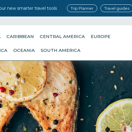
our new smarter travel tools
Trip Planner
Travel guides
A
CARIBBEAN
CENTRAL AMERICA
EUROPE
ICA
OCEANIA
SOUTH AMERICA