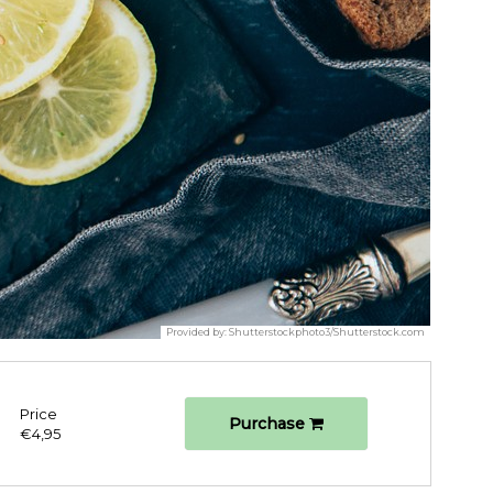
Provided by:
Shutterstockphoto3/Shutterstock.com
Price
Purchase
€4,95