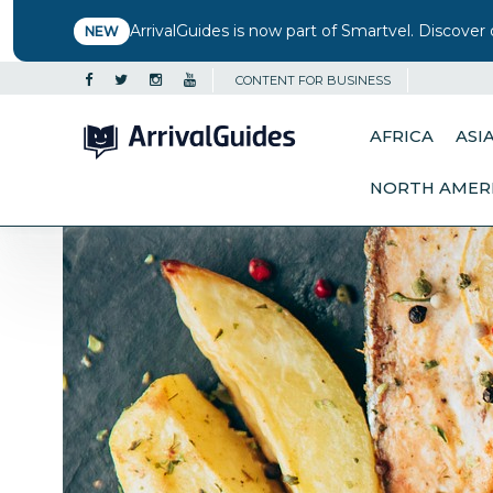
ArrivalGuides is now part of Smartvel. Discover 
NEW
CONTENT FOR BUSINESS
AFRICA
ASI
NORTH AMER