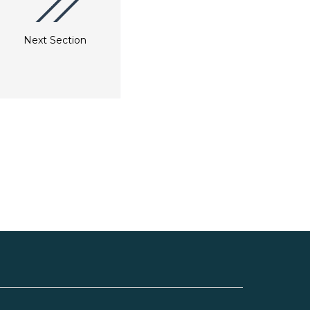
dreigängige Chateaubriand for
eservierung wird empfohlen,
Two, das eine Suppe oder einen
enn Sie lieber sofort einen
Salat, zertifiziertes Angus-
latz bekommen möchten.
Rinderfilet mit Gemüse und die
Next Section
Chocolate Stratosphere zum
Dessert umfasst.