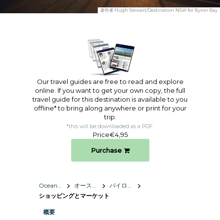
著作者
Hugh Stewart/Destination NSW for Byron Bay
Our travel guides are free to read and explore
online. If you want to get your own copy, the full
travel guide for this destination is available to you
offline* to bring along anywhere or print for your
trip.​
*this will be downloaded as a PDF.
Price
€4,95
Purchase
Oceania
オーストラリア
バイロンベイ
ショッピングとマーケット
概要