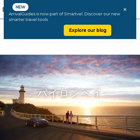
NEW
×
ArrivalGuides is now part of Smartvel. Discover our new
smarter travel tools
Explore our blog
バイロンベイ