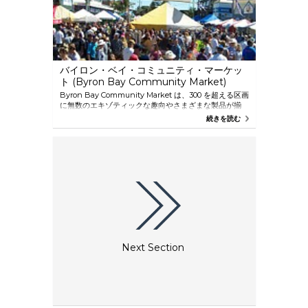
バイロン・ベイ・コミュニティ・マーケッ
ト (Byron Bay Community Market)
Byron Bay Community Market は、300 を超える区画
に無数のエキゾティックな趣向やさまざまな製品が揃
う、色と音楽の織りなす世界です。 マーケットはアー
続きを読む
トや工芸品で埋めつくされています。あまり知られてい
ない天然素材を使って地元の人たちが作った美しい作品
が人気で、アフリカやアジアから輸入された色とりどり
品物が並んでいます。 マーケットは毎月第 1 日曜日に
開催され、12 月と 1 月には第 3 日曜日にも開催されま
す。
Next Section