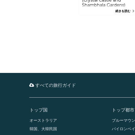
Shambhala Gardens)
バイロンの内陸部を少し行くと、
続きを読む
絶品の水晶と亜熱帯植物があるプ
ライベート植物園があります。 ブ
ッダ・ウォーク (Buddha Walk)
やレインフォレスト・ウォーク
(Rainforest Walk)、迷路の中の美
しい眺めの庭と熱帯雨林のエリア
を歩いてみてください。 ピース・
エクスペリエンス (Peace
Experience) には、豊かなサウン
ド ヒーリング バスと瞑想セッショ
ンがあり、ダライ・ラマによって
祝福された神聖なモニュメント プ
ロジェクトカラチャクラ
(Kalachakra) 仏塔周辺のコラ・ウ
ォーク (Kora Walk) では静かな世
界が広がっています。
すべての旅行ガイド
トップ国
トップ都市
オーストラリア
ブルーマウ
韓国、大韓民国
バイロンベ