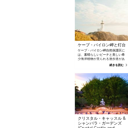
ケープ・バイロン岬と灯台
ケープ・バイロン岬自然保護区に
は、素晴らしいビーチと美しい希
少海岸植物が見られる遊歩道があ
ります。 1901 年に建てられたケー
続きを読む
プ岬灯台は、オーストラリア本土
の最東端です。 ケープ・バイロ
ン・マリーン・アークと太平洋か
ら緑豊かな内陸部まで、どちらを
向いてもその眺めは素晴らしく、
海岸とバイロン・ベイの岩肌が広
がっています。 季節によってイル
カ、ウミガメ、ワラビー、クジラ
に出会うことができます。 街では
輝く太陽の光を堪能できます。
クリスタル・キャッスル &
シャンバラ・ガーデンズ
(Crystal Castle and