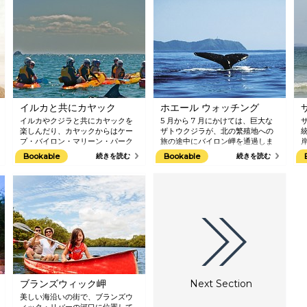
イルカと共にカヤック
ホエール ウォッチング
イルカやクジラと共にカヤックを
5 月から 7 月にかけては、巨大な
楽しんだり、カヤックからはケー
ザトウクジラが、北の繁殖地への
プ・バイロン・マリーン・パーク
旅の途中にバイロン岬を通過しま
に生息する緑色で首の長いウミガ
す。 9 月から 11 月にかけて、幼い
Bookable
続きを読む
Bookable
続きを読む
メと共に、隠れた火山性の岩礁で
子供と共に南下して大西洋に移動
シュノーケリングを楽しんだりで
するときに、バイロン岬をまた通
きます。 ゴー・シー・カヤックは
過します。 海岸の見晴らしのいい
地元のサーフ ライフ セーバーが所
場所で泳ぎ波とたわむれ、ホエー
有し運営しており、バイロン・ベ
ル ウォッチング クルーズに参加す
イの歴史と土着の物語を楽しみな
ると、クジラたちを見つけること
(
がら、地域の野生生物のすぐ近く
ができます。
まであなたを案内してくれます。
(
海岸に住み着いた巨大なせむしの
S
クジラを目にして、カヤックでバ
(
イロンの有名な海岸の 1 つに行っ
ー
て、サーフィングをすることがで
M
ブランズウィック岬
Next Section
きます。 これは忘れられない体験
ー
となるでしょう。
S
美しい海沿いの街で、ブランズウ
ン
ィック・リバーの河口に位置して