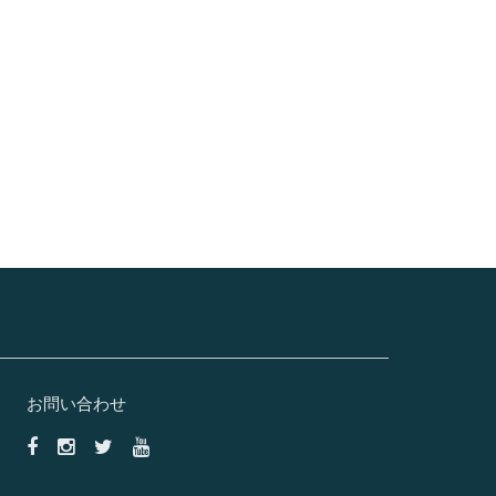
サーフ ツアーから選ぶことができ
ます。 サーフボードに乗るスリル
を味わいながら、波と戯れるひと
ときにひたることができます。
お問い合わせ