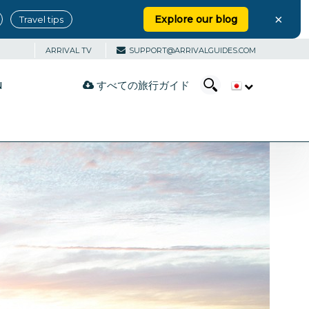
×
Explore our blog
Travel tips
ARRIVAL TV
SUPPORT@ARRIVALGUIDES.COM
すべての旅行ガイド
N