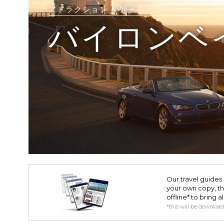
アトラクション & 観光
バイロンベ
Our travel guides 
your own copy, the 
offline* to bring a
*this will be downloa