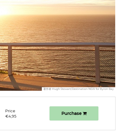
著作者
Hugh Stewart/Destination NSW for Byron Bay
Price
Purchase
€4,95