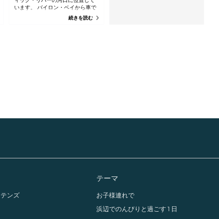
います。 バイロン・ベイから車で
15 分のところにあるこの魅惑的な
続きを読む
街は、ブランズウィック岬ビーチ
などの白い砂浜のすぐ近くにあ
る、スイマーや釣り人たちに人気
のスポットです。 素晴らしいボー
トやフィッシングの地でありなが
ら、パブやカフェも充実してお
り、美味しいフィッシュ・アン
ド・チップスなど、1 年中グルメを
楽しめる街でもあります。
テーマ
ンテンズ
お子様連れで
イ
浜辺でのんびりと過ごす 1 日