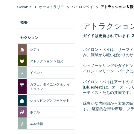
Oceania
オーストラリア
バイロンベイ
アトラクション & 観
概要
アトラクション
ガイドは更新されています:
セクション
バイロン・ベイは、サーフィ
シティ
み、気球から眩いばかりのサ
アトラクション & 観光
シュノーケリングやダイビン
イロン・マリーン・パークに
イベント
バイロン・ベイはアートのメ
カフェ、ダイニング & ナイ
(Bluesfest) は、オース
トライフ
ーティストたちの共演です。
ショッピングとマーケット
緑豊かな内陸部から太陽の眩
す。 魅惑的な街や市場、ブ
ホテル
基本情報