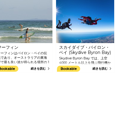
サーフィン
スカイダイブ・バイロン・
ベイ (Skydive Byron Bay)
サーフィンはバイロン・ベイの伝
統であり、オーストラリアの東海
Skydive Byron Bay では、上空
岸で最も良い波が得られる場所の 1
4000 メートル以上を飛ぶ飛行機か
つです。 初心者から上級者まで、
らの美しいバイロン・ベイの眺め
Bookable
続きを読む
Bookable
続きを読む
あらゆるレベルのサーファーに適
を楽しみ、60 秒間のアドレナリン
した波が得られるのもこの地域の
が噴き出るような自由落下を経験
魅力です。 サーフィンを学び、腕
できます。 サーフ ビーチの印象的
を磨くのに最適なスクールも充実
な景観、有名な灯台、山々と海岸
しています。 モジョサーフ
を眺めることができます。 話題の
Mojosurf)、バイロン・ベイ・ス
タンデム スカイダイブには経験は
タイル・サーフィン・スクール
いりません。熟練のインストラク
Byron Bay Style Surfing
ターが安全な着地までガイドして
chool)、クール・カズ・サーフ
くれます。
Kool Katz Surf)、ラスティ・ミラ
・サーフ・スクール (Rusty
iller Surf School)、ソウル・サ
フ・スクール (Soul Surf
chool)、サーフィング・バイロ
・ベイ (Surfing Byron Bay) の