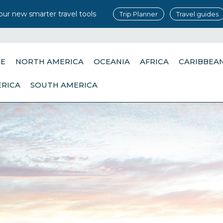
our new smarter travel tools
Trip Planner
Travel guides
PE
NORTH AMERICA
OCEANIA
AFRICA
CARIBBEA
ERICA
SOUTH AMERICA