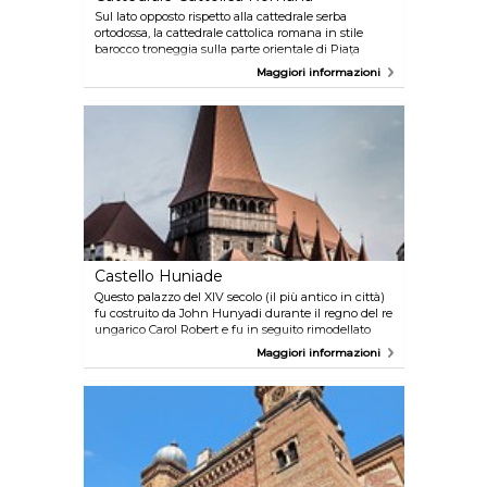
Sul lato opposto rispetto alla cattedrale serba
ortodossa, la cattedrale cattolica romana in stile
barocco troneggia sulla parte orientale di Piaţa
Unirii. Al suo interno, alle spalle dell'altare potrai
Maggiori informazioni
ammirare, tra le altre opere, il quadro di
Michelangelo Unterberger dell’Accademia delle arti
viennese.
Castello Huniade
Questo palazzo del XIV secolo (il più antico in città)
fu costruito da John Hunyadi durante il regno del re
ungarico Carol Robert e fu in seguito rimodellato
dagli Asburgo alla fine del XVIII secolo. Oltre ad
Maggiori informazioni
ammirarne la struttura esterna, al suo interno
potrete visitare il Banat History Museum.