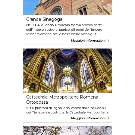
Grande Sinagoga
Nel 1864, quando Timisoara faceva ancora parte
dell’impero austro-ungarico, gli ebrei dell’impero
vennero emancipati e nello stesso anno gli fu
concesso il diritto di costruire questa grande
Maggiori informazioni
sinagoga, che fu poi trasformata nel Museo della
Storia degli Ebrei Romeni.
Cattedrale Metropolitana Romena
Ortodossa
5.000 puntoni di legno la sollevano dalla palude su
cui Timisoara è costruita, la Cattedrale Metropolitana
Romena Ortodossa è stata costruita tra il 1936 e il
Maggiori informazioni
1946 ed è sormontata dalle croci in memoria dei
caduti della rivoluzione del 1989. Inoltre, questa
cattedrale, ad oggi considerata uno dei simboli della