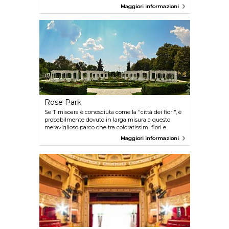
solo per citare alcune delle attrazioni della zona.
Maggiori informazioni
Inoltre, è un posto stupendo di per sè, circondata da
accoglienti caffé e parchi verdeggianti.
Rose Park
Se Timisoara è conosciuta come la "città dei fiori", è
probabilmente dovuto in larga misura a questo
meraviglioso parco che tra coloratissimi fiori e
candide panchine, crea un'atmosfera decisamente
Maggiori informazioni
romantica. Inoltre, il parco è vicino al fiume Bega,
quindi se sei ancora in vena di camminare, dovresti
senza dubbio fgare una passeggiata fino alle sue
sponde!