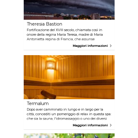
Theresia Bastion
Fortificazione del XVIII secolo, chiamata così in
onore della regina Maria Teresa, madre di Maria
Antonietta regina di Francia, che assunse
ufficiosamente il ruolo di imperatrice dell'impero
Maggiori informazioni
asburgico. Si tratta del posto perfetto per trascorrere
una piacevole serata estiva tra i bar all'aperto
godendosi l'atmosfera suggestiva del bastione!
Termalum
Dopo aver camminato in lungo e in largo per la
città, concediti un pomeriggio di relax in questa spa:
che sia la sauna, l'idromassaggio o uno dei diversi
tipi di massaggi offerti dalla struttura (terapeutico,
Maggiori informazioni
facciale, energizzante, anti-cellulite, ecc.) rilassati e
goditelo!