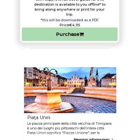
destination is available to you offline* to
bring along anywhere or print for your
trip.​
*this will be downloaded as a PDF.
Price
€4,95
Purchase
Piaţa Unirii
La piazza principale della città vecchia di Timişoara
è uno dei luoghi più pittoreschi dell’intera città.
Piaţa Unirii significa "Piazza Unione", per la
presenza delle due cattedrali - una cattolica e una
Maggiori informazioni