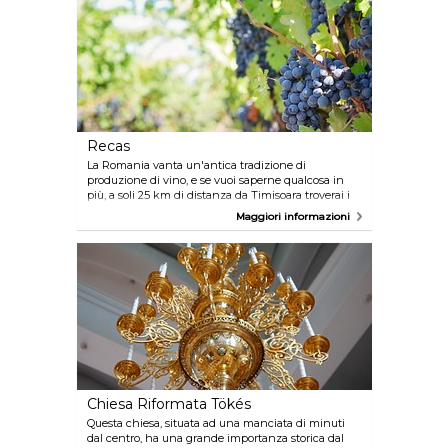
Recas
La Romania vanta un'antica tradizione di
produzione di vino, e se vuoi saperne qualcosa in
più, a soli 25 km di distanza da Timisoara troverai i
vigneti di Recas, dove puoi intraprendere
Maggiori informazioni
degustazioni per poi comprare il vino locale che
preferisci. Inutile dire che i paesaggi in cui sono
immersi i vigneti sono mozzafiato!
Chiesa Riformata Tökés
Questa chiesa, situata ad una manciata di minuti
dal centro, ha una grande importanza storica dal