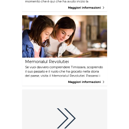
momento che è qui che ha avuto inizio la
rivoluzione del 1989, quando Padre Lászlo Tökés
Maggiori informazioni
decise di ribellarsi contro il regime e la popolazione
si riversò nelle strade per ostacolarne l'arresto.
Memorialul Revolutiei
Se vuoi davvero comprendere Timisoara, scoprendo
il suo passato e il ruolo che ha giocato nella storia
del paese, visita il Memorialul Revolutiei. Passerai i
primi 20 minuti della visita guardando il video
Maggiori informazioni
introduttivo sulla rivoluzione del 1989 ed in seguito
potrai girare liberamente per il museo, fondato da
un veterano della rivoluzione stessa.