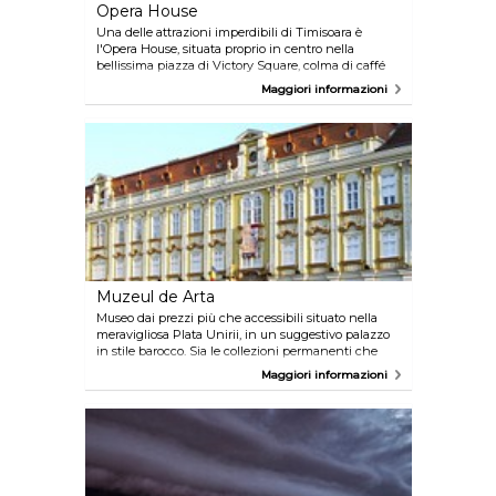
Opera House
Una delle attrazioni imperdibili di Timisoara è
l'Opera House, situata proprio in centro nella
bellissima piazza di Victory Square, colma di caffé
dove potrai prenderi una pausa una volta conclusa
Maggiori informazioni
la visita all'Opera House. Costruita tra il 1871 ed il
1875, l'architettura di questo palazzo è incantevole
sia dall'interno che dall'esterno.
Muzeul de Arta
Museo dai prezzi più che accessibili situato nella
meravigliosa Plata Unirii, in un suggestivo palazzo
in stile barocco. Sia le collezioni permanenti che
quelle temporanee meritano di essere visitate, in
Maggiori informazioni
particolar modo per ammirare le opere dai maggiori
artisti romeni in modo da immergerti totalmente
nella cultura del luogo.