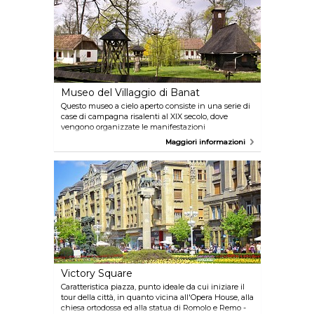
città, si trova in un'area centrale immersa nel verde
dei parchi che la circondano.
Museo del Villaggio di Banat
Questo museo a cielo aperto consiste in una serie di
case di campagna risalenti al XIX secolo, dove
vengono organizzate le manifestazioni
folkloristiche della città. Situato a 6 km a nord-est
Maggiori informazioni
del centro, Benat è raggiungibile con il tram 1 dalla
stazione dei treni Timisoara-Nord.
Victory Square
Caratteristica piazza, punto ideale da cui iniziare il
tour della città, in quanto vicina all'Opera House, alla
chiesa ortodossa ed alla statua di Romolo e Remo -