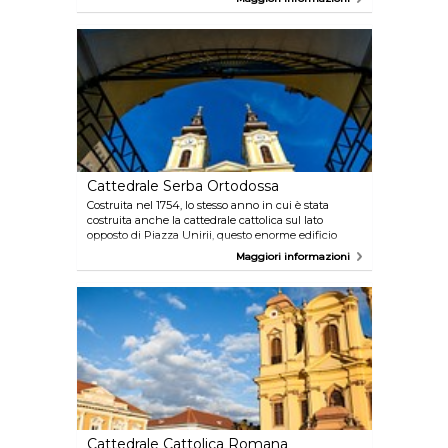
ortodossa - che sorgono ai lati opposti della piazza
stessa, come testimonianza della convivenza
pacifica tra le due maggiori religioni del paese. È il
posto ideale per rilassarsi sorseggiando un caffè.
Cattedrale Serba Ortodossa
Costruita nel 1754, lo stesso anno in cui è stata
costruita anche la cattedrale cattolica sul lato
opposto di Piazza Unirii, questo enorme edificio
testimonia il fatto che Timisoara, non solo sorge sul
Maggiori informazioni
confine con la Serbia, ma è strettamente legata a
questo paese da profonde radici storiche e culturali.
Cattedrale Cattolica Romana