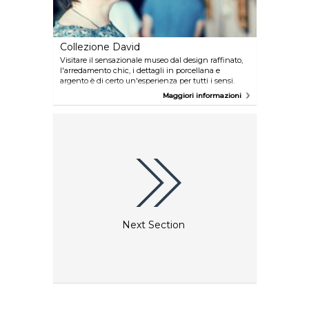
Collezione David
Visitare il sensazionale museo dal design raffinato,
l'arredamento chic, i dettagli in porcellana e
argento è di certo un'esperienza per tutti i sensi.
Aggiungeteci la possibilità di ammirare opere d'arte
Maggiori informazioni
di grandi artisti come Jens Juel, Christen Købke o il
pittore di fama internazionale Vilhelm Hammershøi
e il tutto diventa indimenticabile. Entrate poi in
un'altra dimensione, lasciandovi catturare dalla
bellezza della meravigliosa collezione d'arte
islamica, la più grande al mondo.
Next Section