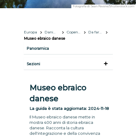
Fotografia di:
Sean Pavone/Shutterstock.com
Europa
Danimarca
Copenhagen
Da fare e da vedere
Museo ebraico danese
Panoramica
Sezioni
Museo ebraico
danese
La guida è stata aggiornata:
2024-11-18
Il Museo ebraico danese mette in
mostra 400 anni di storia ebraica
danese. Racconta la cultura
dell'integrazione e della convivenza