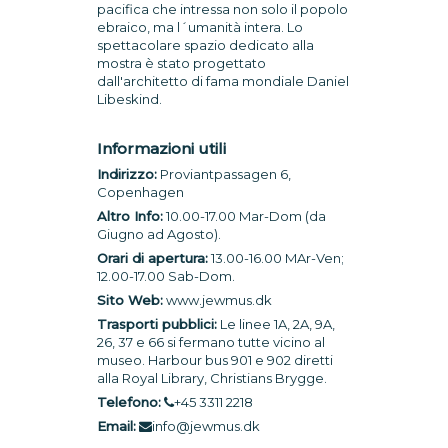
pacifica che intressa non solo il popolo
ebraico, ma l´umanità intera. Lo
spettacolare spazio dedicato alla
mostra è stato progettato
dall'architetto di fama mondiale Daniel
Libeskind.
Informazioni utili
Indirizzo:
Proviantpassagen 6,
Copenhagen
Altro Info:
10.00-17.00 Mar-Dom (da
Giugno ad Agosto).
Orari di apertura:
13.00-16.00 MAr-Ven;
12.00-17.00 Sab-Dom.
Sito Web:
www.jewmus.dk
Trasporti pubblici:
Le linee 1A, 2A, 9A,
26, 37 e 66 si fermano tutte vicino al
museo. Harbour bus 901 e 902 diretti
alla Royal Library, Christians Brygge.
Telefono:
+45 3311 2218
Email:
info@jewmus.dk