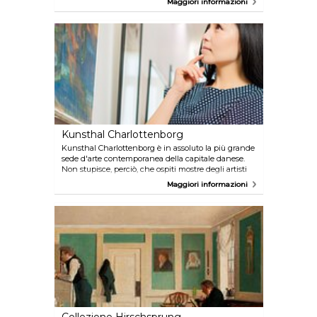
Maggiori informazioni
scienza, la moda e la musica. Incontrate l'uomo più
alto del mondo, alto ben 2.72 metri o l'uomo più
pesante al mondo, e non dimenticate di assistere al
rovesciarsi di 1.382.101 domino. Dal re del pop
Michael Jackson alla la regina della moda di
Hollywood Marilyn Monroe, l'intrattenimento è
assicurato per tutta la famiglia.
Kunsthal Charlottenborg
Kunsthal Charlottenborg è in assoluto la più grande
sede d'arte contemporanea della capitale danese.
Non stupisce, perciò, che ospiti mostre degli artisti
più rinomati non solo della Danimarca, ma di tutto il
Maggiori informazioni
mondo. È inoltre possibile fare una gustosa pausa
caffé presso il bar con servizio all'aperto durante
l'estate e visitare la grande libreria Motto
Charlottenborg. Il Kunsthal Charlottenborg è situato
a Nyhavn, vicino al canale, proprio dietro Kongens
Nytorv.