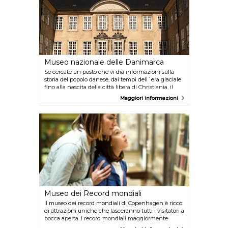
Museo nazionale delle Danimarca
Se cercate un posto che vi dia informazioni sulla
storia del popolo danese, dai tempi dell´era glaciale
fino alla nascita della città libera di Christiania, il
Museo Nazionale della Danimarca è una tappa
Maggiori informazioni
obbligatoria. Qui troverete una delle più grandi
collezioni del mondo, e come tale ospita una varietà
smisurata di mostre dedicate alle culture di tutto il
pianeta.
Museo dei Record mondiali
Il museo dei record mondiali di Copenhagen è ricco
di attrazioni uniche che lasceranno tutti i visitatori a
bocca aperta. I record mondiali maggiormente
rinomati riguardano lo sport, l'arte, la natura, la