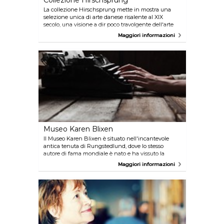
Collezione Hirschsprung
La collezione Hirschsprung mette in mostra una
selezione unica di arte danese risalente al XIX
secolo, una visione a dir poco travolgente dell'arte
pittorica del periodo, considerata una delle più
Maggiori informazioni
emozionanti e dinamiche di tutta l'arte danese.
Non sarà per nulla difficile trovare opere di maestri
come Hammershøi, Eckersberg, Købke, Ancher e
Krøyer. In più. il museo si trova all'interno di uno dei
parchi più belli della città, Østre Anlæg, nel cuore di
Copenhagen.
Museo Karen Blixen
Il Museo Karen Blixen è situato nell'incantevole
antica tenuta di Rungstedlund, dove lo stesso
autore di fama mondiale è nato e ha vissuto la
maggior parte della sua vita. Scoprite l'atmosfera
Maggiori informazioni
unica delle stanze in cui sono stati scritti libri come
Out of Africa e Seven Gothic Tales. Il museo gode
inoltre di uno spazioso parco dove passeggiare in
tranquillità e di un bar dall'aria familiare e
accogliente.