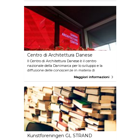
intrattenimento, curiosità e conoscenza in un
ambiente unico, sicuramente da non perdere!
Centro di Architettura Danese
Il Centro di Architettura Danese è il centro
nazionale della Danimarca per lo sviluppo e la
diffusione delle conoscenze in materia di
architettura, edilizia e sviluppo urbano. Offre mostre
Maggiori informazioni
temporanee, conferenze, dibattiti e numerosi eventi
culturali. Godetevi il pranzo al bar e visitate la libreria
con la migliore selezione di libri sull'architettura e
sul design.
Kunstforeningen GL STRAND