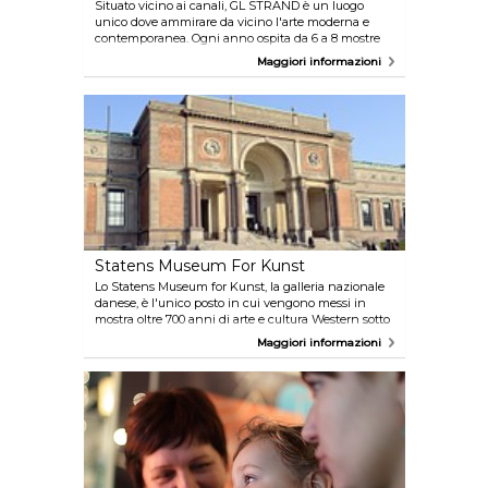
Situato vicino ai canali, GL STRAND è un luogo
unico dove ammirare da vicino l'arte moderna e
contemporanea. Ogni anno ospita da 6 a 8 mostre
accompagnate da discorsi di celebri artisti, spettacoli
Maggiori informazioni
e altri eventi memorabili. Goditevi una tazza di caffè
nella caffetteria con terrazza all'aperto e visitate
l'affascinante libreria.
Statens Museum For Kunst
Lo Statens Museum for Kunst, la galleria nazionale
danese, è l'unico posto in cui vengono messi in
mostra oltre 700 anni di arte e cultura Western sotto
lo stesso tetto. Per questo motivo, visitare questo
Maggiori informazioni
museo significa compiere un lungo viaggio nella
storia, dal periodo classico all'età contemporanea,
come ben rappresentato dall'edificio stesso la cui
architettura è una perfetta fusione tra antico e
moderno. In più, oltre alle mostre permanenti il
museo ospita anche mostre temporanee di qualità
inestimabile e di fama internazionale.