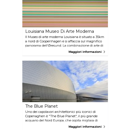
Louisiana Museo Di Arte Moderna
Il Museo di arte moderna Louisiana è situato a 35km
a nord di Coopenhagen e si affaccia sul magnifico
panorama dell'Øresund. La combinazione di arte di
classe mondiale, natura e architettura è unica, tanto
Maggiori informazioni
che la Louisiana è spesso definito come "il museo
più bello del mondo". Nella collezione trovano
spazio capitoli significativi dell'arte del XX secolo,
tutti ben ospitati nella dinamica struttura di un
museo che ospita mostre, concerti, letteratura e
tanto altro ancora.
The Blue Planet
Uno dei capolavori architettonici più iconici di
Copenaghen è "The Blue Planet", il più grande
acquario del Nord Europa, che ospita migliaia di
animali e contiene 7 milioni di litri d'acqua. La visita
Maggiori informazioni
all'acquario è un'esperienza unica che combina