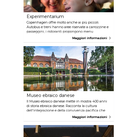
Experimentarium
Copenhagen offre molto anche ai più piccoli.
Autobus e treni hanno aree riservate a carrozzine e
passeggini, i ristoranti propongono menu
appositamente pensati per i bambini e
Maggiori informazioni
naturalmente tutti i musei e gallerie prevedono
riduzioni sul costo d'ingresso. Il famoso
Experimentarium è un centro scientifico che
organizza numerosi esperimenti e attività che
faranno appassionare i vostri bambini interessati
alla scienza fin da subito. Alcune delle attività
proposte sono il Tunnel dei sensi e il Labirinto della
Luce.
Museo ebraico danese
Il Museo ebraico danese mette in mostra 400 anni
di storia ebraica danese. Racconta la cultura
dell'integrazione e della convivenza pacifica che
intressa non solo il popolo ebraico, ma l´umanità
Maggiori informazioni
intera. Lo spettacolare spazio dedicato alla mostra è
stato progettato dall'architetto di fama mondiale
Daniel Libeskind.