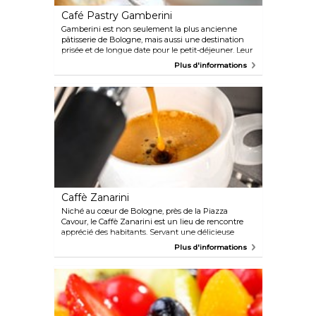
Café Pastry Gamberini
Gamberini est non seulement la plus ancienne
pâtisserie de Bologne, mais aussi une destination
prisée et de longue date pour le petit-déjeuner. Leur
menu propose une sélection infinie de pâtisseries,
Plus d'informations
de gâteaux élégants et de plats salés, ainsi qu'une
sélection de thé, de café et de chocolat chaud
italien épais.
Caffè Zanarini
Niché au cœur de Bologne, près de la Piazza
Cavour, le Caffè Zanarini est un lieu de rencontre
apprécié des habitants. Servant une délicieuse
gamme de cafés, de pâtisseries et de gâteaux, il est
Plus d'informations
parfait pour une bouchée décontractée. Les tables
de terrasse offrent un cadre charmant pour les
apéritifs en soirée.