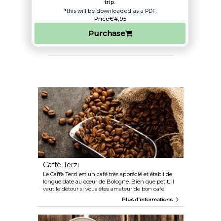
trip.​
*this will be downloaded as a PDF.
Price
€4,95
Purchase
Caffè Terzi
Le Caffè Terzi est un café très apprécié et établi de
longue date au cœur de Bologne. Bien que petit, il
vaut le détour si vous êtes amateur de bon café.
Venez déguster une tasse de café artisanal, que
Plus d'informations
vous pourrez déguster avec un morceau de gâteau
ou l'une de leurs délicieuses pâtisseries.