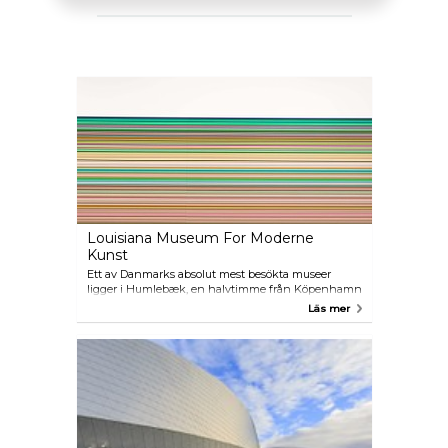
Louisiana Museum For Moderne
Kunst
Ett av Danmarks absolut mest besökta museer
ligger i Humlebæk, en halvtimme från Köpenhamn
med tåg. Det är ett av världens bästa museer och
Läs mer
ligger i en vacker miljö med utsikt över Öresund.
Förutom konst i världsklass finns där en fantastisk
skulpturpark. Här finns också ett speciellt område
för barnen med massor av kreativa aktiviteter.