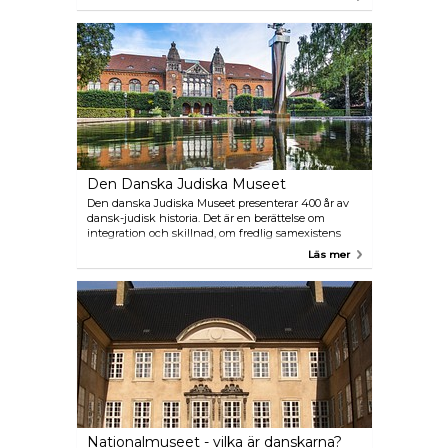
gallerier. Köpenhamns kronjuvel, Tivoli, är ett
sagoland for barnen vare sig man väljer att umgås
mitt i nöjesparken eller ta det lungt i den fridfulla
parken.
Den Danska Judiska Museet
Den danska Judiska Museet presenterar 400 år av
dansk-judisk historia. Det är en berättelse om
integration och skillnad, om fredlig samexistens
och om mänskligheten. Den spektakulära
Läs mer
utställningslokalen designades av den
världsberömda arkitekten Daniel Libeskind.
Nationalmuseet - vilka är danskarna?