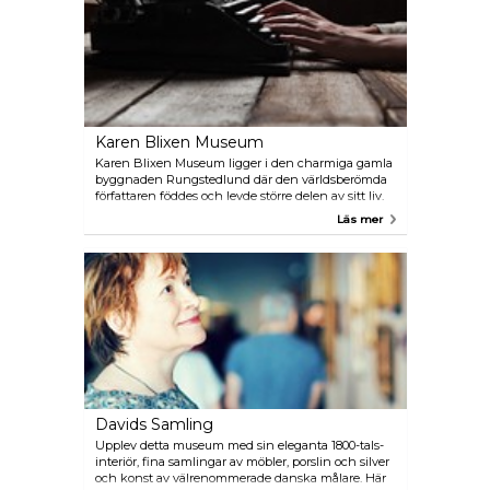
hjärtat av Köpenhamn.
Karen Blixen Museum
Karen Blixen Museum ligger i den charmiga gamla
byggnaden Rungstedlund där den världsberömda
författaren föddes och levde större delen av sitt liv.
Upplev den unika atmosfären i de rum där böcker
Läs mer
som Out of Africa och sju gotiska berättelser blev
skrivna. Museet har en park och många speciella
utställningar och evenemang. Koppla av i det
mysiga kaféet som finns här.
Davids Samling
Upplev detta museum med sin eleganta 1800-tals-
interiör, fina samlingar av möbler, porslin och silver
och konst av välrenommerade danska målare. Här