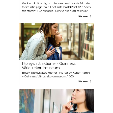
Var kan du lära dig om danskarnas historia från de
första istidsjägarna till det sista hashbåset från "den
fria staten" i Christiania? Och var kan du se en av
världens största samlingar av föremål från kulturer
Läs mer
över hela planeten? På Nationalmuseet, Danmarks
största museum, där alla utställningar har fri entré.
Ripleys attraktioner - Guinness
Världsrekordmuseum
Besök Ripleys attraktioner i hjärtat av Köpenhamn
– Guinness Världsrekordmuseum. 1 000
kvadratmeter fyllda med spännande teman som
Läs mer
idrott, konst, natur, vetenskap, mode och musik. Se
världens längsta man, uppmätt till 272 cm eller den
tyngsta. Se synen då 1 382 101 dominobrickor faller i
en lång rad. I en värld av musik möter du kungen
av pop Michael Jackson och i världen av mode
Hollywoods drottning vad gäller klänningar Marilyn
Monroe - bara för att nämna några av de många
attraktioner som ger underhållning för hela