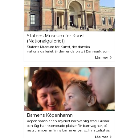
Statens Museum for Kunst
(Nationalgalleriet)
Statens Museum för Kunst, det danska
nationalgalleriet, är den enda plats i Danmark, som
har 700 år av västerländsk konst-och kulturhistoria
Läs mer
under ett tak. Följaktligen innebär ett besök på
museet ett konstnärligt möte mellan klassisk,
modern och samtida konst, precis som
museibyggnaden i sig är en blandning av nytt och
gammalt. Förutom den permanenta utställningen
är museet också högst kapabelt att leverera
tillfälliga utställningar av internationell kvalitet och
stil.
Barnens Köpenhamn
Köpenhamn är en mycket barnvänlig stad. Bussar
och tåg har reserverade platser för barnvagnar, på
restaurangerna finns barnmenyer, och naturligtvis
erbjuds rabatterade priser på alla museer och
Läs mer