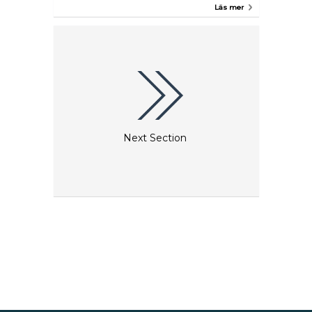
finner ni allt från Jens Juel och Christen Købke till
Läs mer
den internationellt hyllade Vilhelm Hammershøi.
Kliv sedan in en helt annan kulturell sfär genom
en av världens största samlingar av islamisk konst.
Museet är beläget i centrum av Köpenhamn.
Next Section