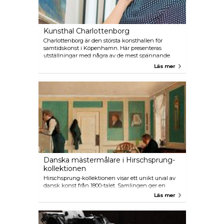
familjen.
Kunsthal Charlottenborg
Charlottenborg är den största konsthallen för
samtidskonst i Köpenhamn. Här presenteras
utställningar med några av de mest spännande
danska såväl som utländska konstnärer. Du kan
Läs mer
också besöka kafét som på sommaren har
utomhusservering och Konsthallens Bokhandel -
Motto Charlottenborg. Kunsthal Charlottenborg
ligger vid Nyhavns kanal, brevid Kongens Nytorv.
Danska mästermålare i Hirschsprung-
kollektionen
Hirschsprung-kollektionen visar ett unikt urval av
dansk konst från 1800-talet. Samlingen ger en
nästan överväldigande majoritet av periodens
Läs mer
bildkonst, som är en av de mest spännande och
dynamiska i dansk konst. Här finns verk av mästare
som Hammershøi, Eckersberg, Købke, Ancher och
Krøyer. Museet ligger i en av de vackraste parkerna i