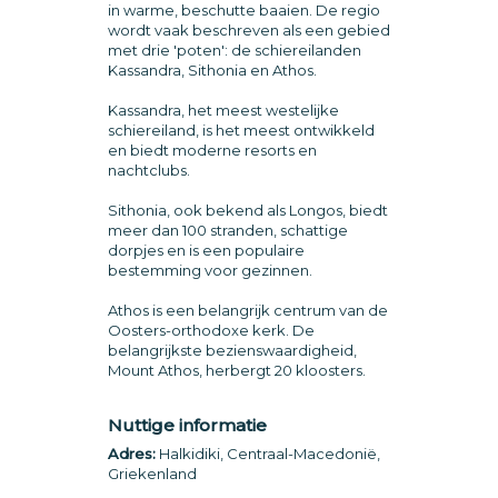
in warme, beschutte baaien. De regio
wordt vaak beschreven als een gebied
met drie 'poten': de schiereilanden
Kassandra, Sithonia en Athos.
Kassandra, het meest westelijke
schiereiland, is het meest ontwikkeld
en biedt moderne resorts en
nachtclubs.
Sithonia, ook bekend als Longos, biedt
meer dan 100 stranden, schattige
dorpjes en is een populaire
bestemming voor gezinnen.
Athos is een belangrijk centrum van de
Oosters-orthodoxe kerk. De
belangrijkste bezienswaardigheid,
Mount Athos, herbergt 20 kloosters.
Nuttige informatie
Adres:
Halkidiki, Centraal-Macedonië,
Griekenland