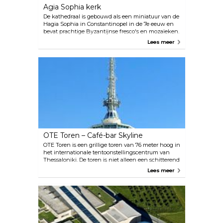
Agia Sophia kerk
De kathedraal is gebouwd als een miniatuur van de
Hagia Sophia in Constantinopel in de 7e eeuw en
bevat prachtige Byzantijnse fresco's en mozaïeken.
Agia Sofia is één van de oudste kerken in de stad
Lees meer
die nog steeds overeind staat en is opgenomen als
werelderfgoed op de UNESCO-lijst.
OTE Toren – Café-bar Skyline
OTE Toren is een grillige toren van 76 meter hoog in
het internationale tentoonstellingscentrum van
Thessaloniki. De toren is niet alleen een schitterend
monument voor het ontwerp van de jaren 60, maar
Lees meer
biedt ook onderdak aan een draaibare Skyline café-
bar. De locatie is het hele jaar geopend en biedt
koffie, speciale drankjes en een kleine selectie
kleine hapjes. Na zonsondergang is er live
pianomuziek. Skyline organiseert speciale
evenementen voor Kerstmis en Oudejaarsavond,
mocht je Thessaloniki in de winter bezoeken.