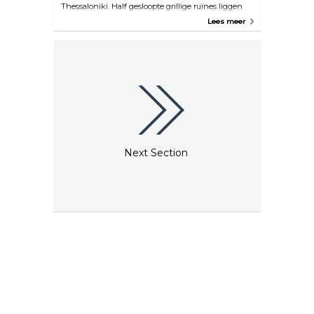
Thessaloniki. Half gesloopte grillige ruïnes liggen
verspreid over de tuin, wat zorgt voor een
Lees meer
mysterieuze sfeer. Het is geen verrassing dat hier
talloze mythen en fabels vandaan komen. De
fantasierijke, Gaudí-achtige architectuur van het
park draait om een sierlijke fontein omringd door
een tunnel die nergens heen leidt.
Next Section