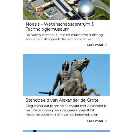
Noesis – Wetenschapscentrum &
Technologiemuseum
De Noesis is een culturele en educatieve stichting
zonder winstoogmerk die technologische cultuur
promoot bij kinderen en volwassenen. Het centrum
Lees meer
is verdeeld in secties: de hoofdtentoonstelling, het
planetarium en de simulator. Noesis richt zich op
een divers publiek. Sommigen zullen enthousiast
zijn over de tentoonstelling over klassieke auto's.
Interactieve wetenschappelijke exposities zijn een
must. De oude Griekse wetenschapshal presenteert
een geschiedenis van uitvindingen. Bezoekers
merken op dat sommige video-exposities misschien
iets te spannend zijn voor kinderen jonger dan 5
jaar.
Standbeeld van Alexander de Grote
Zorg ervoor dat je een selfie maakt met Alexander III
van Macedonië op een steigerend paard! Dit
moderne beeld van één van de beroemdste en
meest invloedrijke oude Grieken op Bucephalus,
Lees meer
zijn beroemde paard, met uitzicht op de
Thermische Golf bij Thessaloniki.