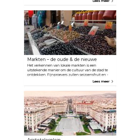
Lees meer
Dit is een oude wijk die begint aan de waterkant en
een paar straten landinwaarts loopt tot aan Tsimiski
Avenue, waar veel internationale en lokale
merkwinkels zijn. Het noordwestelijke deel van het
gebied, dichter bij de First Pier, is wat ingetogener,
met minder gewone bars en minder winkels
beschikbaar. Als je naar het zuidwesten gaat, wordt
het gebied steeds levendiger en kom je uiteindelijk
bij de iconische Witte Toren.
Markten – de oude & de nieuwe
Het verkennen van lokale markten is een
uitstekende manier om de cultuur van de stad te
ontdekken. Fijnproevers zullen seizoensfruit en -
groenten, regionale kazen en straatvoedsel
Lees meer
waarderen. Daarnaast vind je er alles, van moderne
levensbehoeften tot ambachtelijke handgemaakte
cosmetica. Hier zijn enkele van de belangrijkste
markten die je moet bezoeken: Kapani markt, de
oudste open openbare markt in Thessaloniki.
Gericht op Griekse delicatessen, traditionele cafés,
tavernes en bakkerijen. Het ligt pal in het
stadscentrum en strekt zich uit over verschillende
voetgangersstraten en sommige delen zijn
overdekt. Athonos plein, een plek voor kleine
traditionele winkels die specerijen en
voedingsproducten, handgemaakte terrasmeubilair