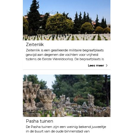
Zeitenlik
Zeitenlik is een geallieerde militaire begraafplaats
gewijd aan degenen die vochten voor vrijheid
tijdens de Eerste Wereldoorlog. De begraafplaats is
onderverdeeld in Franse, Servische, Italiaanse,
Lees meer
Britse Gemenebest en Russische secties. Zeitenlik
is het grootste herdenkingspark in Griekenland en
ligt op ongeveer 1,5 km van het centrum van
Thessaloniki.
Pasha tuinen
De Pasha tuinen zijn een weinig bekend juweeltje
in de buurt van de oude binnenstad van