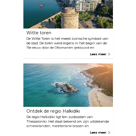
Witte toren
De Witte Toren is het meest iconische symbool van
de stad. De toren werd ergens in het begin van de
15e eeuw door de Ottomanen gebouwd en
bewaakte ooit het oostelijke uiteinde van de
Lees meer
zeemuren van de stad. In de 19e eeuw werd deze
toren gebruikt als beruchte gevangenis.
Tegenwoordig is het een gastvrij museum voor
kunst en lokale geschiedenis. Het museum biedt
een snelle les in de geschiedenis van de stad.
Idealiter neem je dit goed gedoseerde overzicht in je
op voordat je doorgaat naar de meer
gespecialiseerde musea en archeologische
vindplaatsen. Pak voor het beste resultaat de gratis
audiogids bij de ingang. Op de laatste verdieping
van de toren heb je een prachtig uitzicht over de
stad.
Ontdek de regio Halkidiki
De regio Halkidiki ligt ten zuidoosten van
Thessaloniki. Het staat bekend om zijn uitstekende
schiereilanden, mediterrane bossen en
zandstranden in warme, beschutte baaien. De regio
Lees meer
wordt vaak beschreven als een gebied met drie