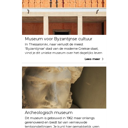
Museum voor Byzantijnse cultuur
In Thessaloniki, naar verluidt de meest
'Byzantijnse' stad van de moderne Griekse staat,
vind je dit unieke museum over het dagelijks leven
tijdens de Byzantijnse en post-Byzantijnse periode,
Lees meer
evenals de erfenis van die tijd in de moderne
samenleving. Mis het museumcafé niet na je
bezoek!
Archeologisch museum
Dit museum is gebouwd in 1962 maar onlangs
gerenoveerd en biedt tal van vernieuwde
tentoonstellingen. Je kunt hier gemakkelijk uren