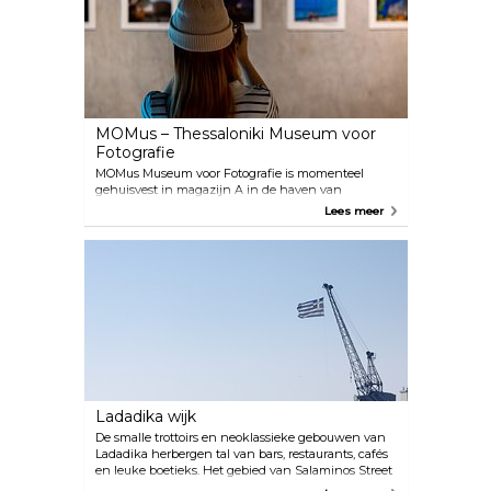
Istanbul. Uiteraard is het museum erg populair bij
bezoekers uit Turkije. In Ankara is een replica van
het huis gebouwd.
MOMus – Thessaloniki Museum voor
Fotografie
MOMus Museum voor Fotografie is momenteel
gehuisvest in magazijn A in de haven van
Thessaloniki, naast het Cinema Museum van
Lees meer
Thessaloniki. De missie van het museum is om
foto's te verzamelen, met name historische en
artistieke foto's van Griekenland. De locatie
organiseert regelmatig tentoonstellingen en
evenementen, en publiceert boeken over fotografie.
Kijk op de website van MOMus voor de laatste
informatie over de tentoonstelling.
Ladadika wijk
De smalle trottoirs en neoklassieke gebouwen van
Ladadika herbergen tal van bars, restaurants, cafés
en leuke boetieks. Het gebied van Salaminos Street
tot YMCA Park staat bekend als Ladadika Quarter.