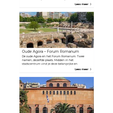
doorbrengen en jezelf verliezen in magische
Lees meer
Macedonische gouden voorwerpen en antieke
schatten.
Oude Agora – Forum Romanum
De oude Agora en het Forum Romanum. Twee
namen, dezelfde plaats. Midden in het
stadscentrum vind je deze belangrijke en
fascinerende archeologische vindplaats, die ooit het
Lees meer
Romeinse hart van de oude stad was. Het werd voor
het eerst gebouwd aan het einde van de 2e eeuw
na Christus en werd in de jaren 60 per ongeluk
opgegraven. Neem een kop koffie in één van de
vele cafés in de buurt en geniet van het uitzicht.