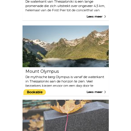
De waterkant van Thessaloniki is een lange
promenade die zich uitstrekt over ongeveer 4,5 km,
helemaal van de First Pier tot de concerthal van
Thessaloniki. Geniet van een wandeling, jog of
Lees meer
fietstocht, bij voorkeur in de ochtend of dichter bij
zonsondergang. Je baant je een weg langs de wijk
Ladadika, de Witte Toren en het standbeeld van
Alexander de Grote, parken, tuinen en
sportfaciliteiten. Sierlijke boottochten die vanaf de
Witte Toren vertrekken, geven je de mogelijkheid
om de stad vanuit een nieuwe hoek te bekijken.
Mount Olympus
De mythische berg Olympus is vanaf de waterkant
in Thessaloniki aan de horizon te zien. Veel
bezoekers kiezen ervoor om een dag door te
brengen op een reis naar het oude Dion en de berg
Bookable
Lees meer
Olympus. Je ziet het archeologische park Dion met
stadsruïnes uit de 6e eeuw voor Christus en de
belangrijkste plek in de Griekse mythologie zelf. Als
je een wandeling wilt maken, zijn er gidsen die je
meenemen langs de Enipeas-kloof aan de voet van
de berg Olympus met spectaculaire watervallen,
talloze inheemse soorten en
picknickmogelijkheden.