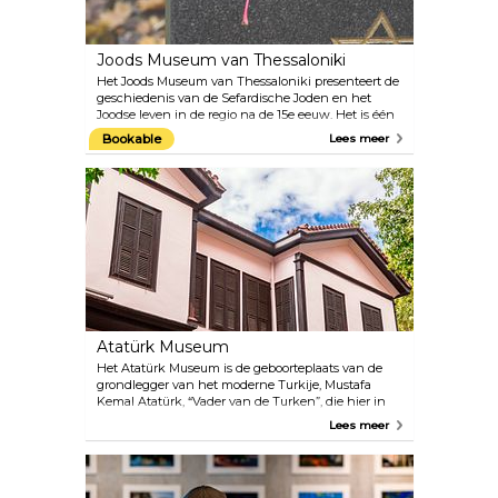
Joods Museum van Thessaloniki
Het Joods Museum van Thessaloniki presenteert de
geschiedenis van de Sefardische Joden en het
Joodse leven in de regio na de 15e eeuw. Het is één
van de zeldzame Joodse gebouwen die de brand
Bookable
Lees meer
van 1917 hebben overleefd. Het museum is
onderverdeeld in verschillende secties, waar je de
fototentoonstelling “Thessaloniki, Sefardische
metropool” kunt zien, religieuze voorwerpen en
memorabilia kunt waarderen en grafstenen van de
oude Joodse begraafplaats van Thessaloniki kunt
bekijken. Er is ook een deel gewijd aan de
Holocaust in Thessaloniki.
Atatürk Museum
Het Atatürk Museum is de geboorteplaats van de
grondlegger van het moderne Turkije, Mustafa
Kemal Atatürk, “Vader van de Turken”, die hier in
1881 werd geboren. Het is een huis van drie
Lees meer
verdiepingen met een binnenplaats, compleet met
originele meubels. Alle ontbrekende voorwerpen
werden vervangen door voorwerpen uit het
mausoleum van Kemal en van het Topkapipaleis in