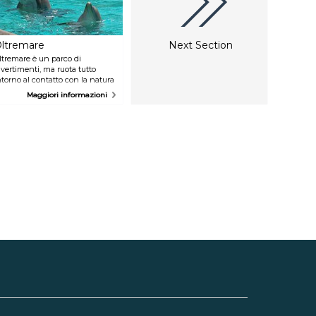
marmo.
ltremare
Next Section
ltremare è un parco di
ivertimenti, ma ruota tutto
ntorno al contatto con la natura
 con gli animali. All'interno
Maggiori informazioni
uoi scoprire la vita dei delfini e
i molti altri animali imparando
ivertendoti. Perfetto sia per
amiglie che per gruppi di
agazzi!