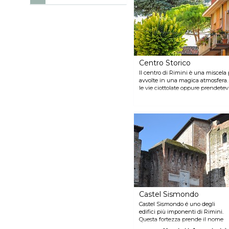
Centro Storico
Il centro di Rimini è una miscela 
avvolte in una magica atmosfera. 
le vie ciottolate oppure prendete
affacciati sulle splendide piazze s
Castel Sismondo
Castel Sismondo é uno degli
edifici più imponenti di Rimini.
Questa fortezza prende il nome
da chi la commissionò: