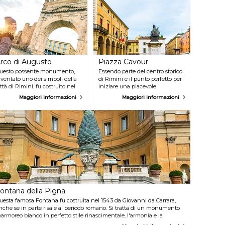
rco di Augusto
Piazza Cavour
uesto possente monumento,
Essendo parte del centro storico
iventato uno dei simboli della
di Rimini è il punto perfetto per
ittà di Rimini, fu costruito nel
iniziare una piacevole
 a.C. e si tratta dell'arco
passeggiata tra le antiche strade
Maggiori informazioni
Maggiori informazioni
omano più antico del mondo
della città. Piazza Cavour fu
imasto intatto fino ai giorni
usata come piazza del mercato
ostri. Impossibile non vederlo,
per molti anni, oggi è invece
on la su a unica arcata di circa
affollata da visitatori e persone
0 metri d’altezza, lo troverete nel
del luogo che si godono una
uore della città accanto al
pausa tra caffetterie, negozi e la
antuario della Madonna della
famosa Fontata della Pigna.
isericordia.
ontana della Pigna
uesta famosa Fontana fu costruita nel 1543 da Giovanni da Carrara,
nche se in parte risale al periodo romano. Si tratta di un monumento
armoreo bianco in perfetto stile rinascimentale, l'armonia e la
ellezza di questa fontana colpì persino Leonardo da Vinci, le cui parole