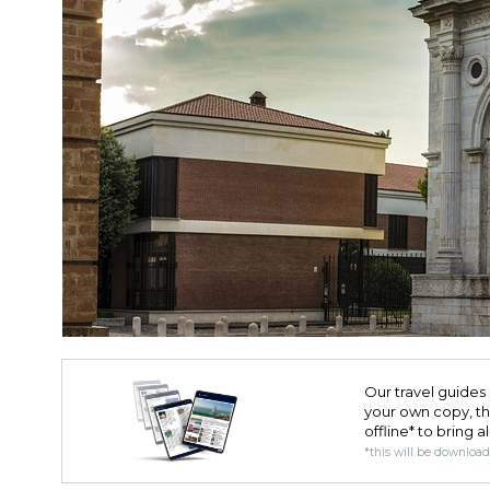
Our travel guides 
your own copy, the 
offline* to bring a
*this will be downloa