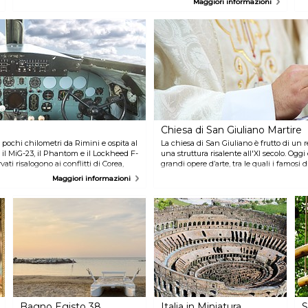
Maggiori informazioni
suoi cinque archi che aumentano progressivamente verso il centro.
s
Chiesa di San Giuliano Martire
a pochi chilometri da Rimini e ospita al
La chiesa di San Giuliano è frutto di un 
o il MiG-23, il Phantom e il Lockheed F-
una struttura risalente all'XI secolo. Og
ati risalogono ai conflitti di Corea,
grandi opere d’arte, tra le quali i famosi 
q, Golfo, Afghanistan e Bosnia.
rapressentanti il martirio di San Giuliano
Maggiori informazioni
rmi militari e testimonianze
ritrae la vita del santo.
Bagno Egisto 38
Italia in Miniatura
S