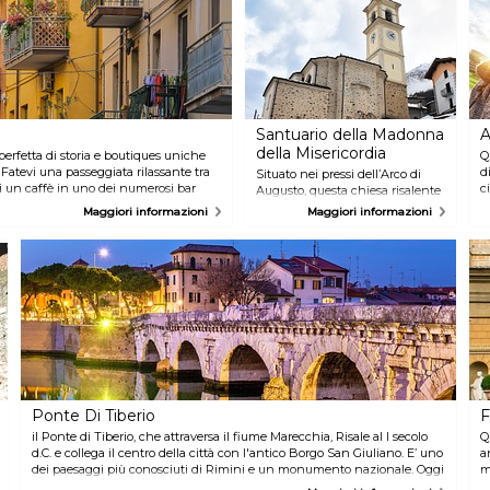
Santuario della Madonna
A
della Misericordia
perfetta di storia e boutiques uniche
Q
Fatevi una passeggiata rilassante tra
d
Situato nei pressi dell’Arco di
vi un caffè in uno dei numerosi bar
c
Augusto, questa chiesa risalente
toriche.
27
al XIV secolo è conosciuta
Maggiori informazioni
Maggiori informazioni
r
soprattutto per ospitare al suo
r
interno il ritratto della Madonna
n
della Misericordia, opera
c
dell’artista Giuseppe Soleri.
1
Questo dipinto è legato a un
c
evento miracolo curioso che
S
scoprirete visitanto il santuario.
M
Ponte Di Tiberio
F
il Ponte di Tiberio, che attraversa il fiume Marecchia, Risale al I secolo
Q
d.C. e collega il centro della città con l'antico Borgo San Giuliano. E’ uno
a
dei paesaggi più conosciuti di Rimini e un monumento nazionale. Oggi
m
è considerato uno dei migliori esempi di urbanistica romana, grazie ai
b