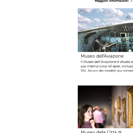
Maggiori informazioni
Sigismondo Pandolfo Malatesta,
al tempo signore di Rimini. Oggi
dell'intero castello rimane solo il
nucleo centrale - un tempo
circondato da un fossato - che
viene usato per esibizioni ed
eventi culturali di vario tipo.
Museo dell'Aviazione
Il Museo dell'Aviazione è situato 
suo interno circa 40 aerei, inclus
104. Alcuni dei modelli qui conserv
India-Pakistan, Vietnam, Iran-Ira
All'interno troverete anche unifo
fotografiche.
Museo della Città di