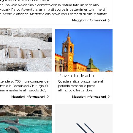
er una vera avventura a contatto con la natura fate un salto allo
kypark Parco Avventura, un mix di sport e intrattenimento immersi
el verde vi attende. Mettetevi alla prova con i percorsi di funi e saltate
a un albero all'altro in tutta sicurezza.
Maggiori informazioni
Piazza Tre Martiri
 estende su 700 mq e comprende
Questa antica piazza risale al
sante è la Domus del Chirurgo. Si
periodo romano, è posta
na risalente al II secolo d.C.,
all'incrocio tra cardo e
e collezioni più complete al
decumano. Si chiamò per secoli
Maggiori informazioni
Maggiori informazioni
do romano.
Piazza delle Erbe, ma venne
rinominata in onore dei tre
partigiani Mario Cappelli, Luigi
Nicolò e Adelio Pagliaraniche
che vennero qui giustiziati dal
regime il 16 agosto 1944
esattamente nel punto
contrassegnato dalla lastra di