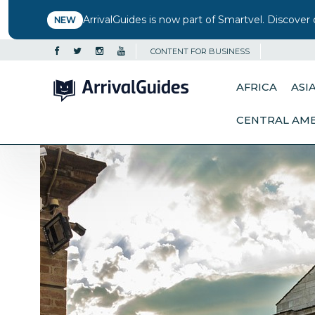
ArrivalGuides is now part of Smartvel. Discover 
NEW
CONTENT FOR BUSINESS
AFRICA
ASI
CENTRAL AM