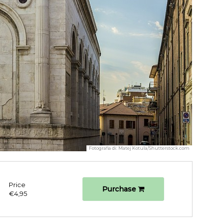
Fotografia di:
Matej Kotula/Shutterstock.com
Price
Purchase
€4,95