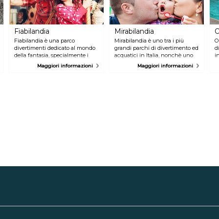
Fiabilandia
Mirabilandia
O
Fiabilandia è una parco
Mirabilandia è uno tra i più
O
divertimenti dedicato al mondo
grandi parchi di divertimento ed
d
della fantasia, specialmente i
acquatici in Italia, nonchè uno
i
giovani e i più piccoli posso
dei più famosi. All'interno
e
Maggiori informazioni
Maggiori informazioni
godersi le numerose attrazioni e
potrete vivere emozioni
p
giostre, mentre i più grandi
indimenticabili e una o più
d
gustano ricchi buffet di pesce e
giornate tutte dedicate al
d
carne al Ristorante & Musica
divertimento, perfetto sia in
f
Frontemare di Rimini.
famiglia che con gli amici!
r