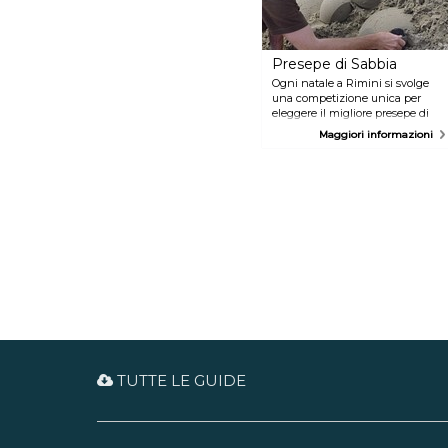
Presepe di Sabbia
Ogni natale a Rimini si svolge
una competizione unica per
eleggere il migliore presepe di
sabbia. Si tratta di strutture
Maggiori informazioni
precisissime, bellissime e uniche
nel loro genere. In associazione
con l'Accademia della Sabbia, la
prima edizione venne
organizzata nel 2004, e da allora
non si è più fermata.
TUTTE LE GUIDE