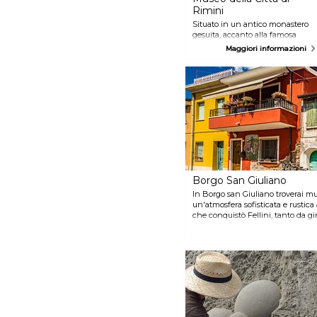
Rimini
Situato in un antico monastero
gesuita, accanto alla famosa
Chiesa del Suffragio, questo
Maggiori informazioni
museo ospita varie collezioni di
rilevanza storica. Al suo interno
potrete ammirare, tra le altre
cose, il Lapidario Romano, la
sezione archeologica e la
pinacoteca.
Borgo San Giuliano
In Borgo san Giuliano troverai mur
un'atmosfera sofisticata e rustica
che conquistò Fellini, tanto da gi
il Borgo è un museo en plein air da