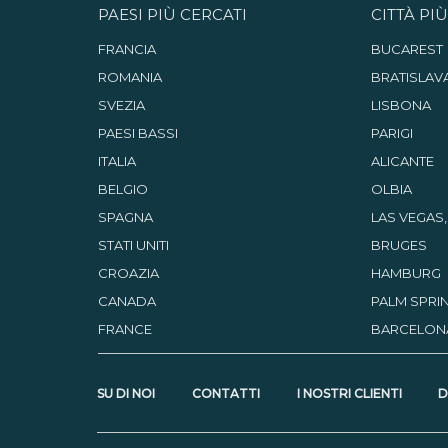
PAESI PIÙ CERCATI
CITTÀ PI
FRANCIA
BUCAREST
ROMANIA
BRATISLAV
SVEZIA
LISBONA
PAESI BASSI
PARIGI
ITALIA
ALICANTE
BELGIO
OLBIA
SPAGNA
LAS VEGAS
STATI UNITI
BRUGES
CROAZIA
HAMBURG
CANADA
PALM SPRIN
FRANCE
BARCELON
SU DI NOI
CONTATTI
I NOSTRI CLIENTI
D