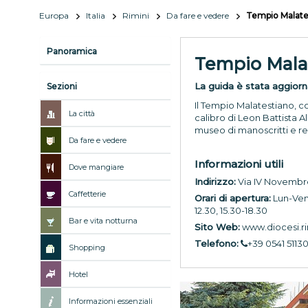
Europa
Italia
Rimini
Da fare e vedere
Tempio Malate
Panoramica
Tempio Mala
La guida è stata aggior
Sezioni
Il Tempio Malatestiano, 
La città
calibro di Leon Battista A
museo di manoscritti e reli
Da fare e vedere
Informazioni utili
Dove mangiare
Indirizzo:
Via IV Novembre
Caffetterie
Orari di apertura:
Lun-Ven 
12.30, 15.30-18.30
Bar e vita notturna
Sito Web:
www.diocesi.rim
Telefono:
+39 0541 5113
Shopping
Hotel
Informazioni essenziali