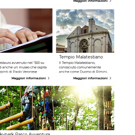
Maggiori informazioni
ono oggi incise su uno dei pannelli del monumento.
Tempio Malatestiano
restauro avvenuto nel '500 su
Il Tempio Malatestiano,
gi è anche un museo che ospita
conosciuto comunemente
dipinti di Paolo Veronese
anche come Duomo di Rimini,
, e di Bittino da Faenza, che
venne fatto rimettere a nuovo
Maggiori informazioni
Maggiori informazioni
dalla famiglia Malatesta, da
artisti del calibro di Leon Battista
Alberti, Matteo de' Pasti,
Agostino di Duccio e Piero della
Francesca. Oggi, oltre ad essere
ancora un luogo di culto ospita
un museo di manoscritti e
reliquiari risalenti al XIV e XV
secolo.
kypark Parco Avventura