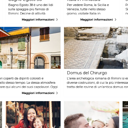
Bagno Egisto 38 è uno dei lidi
Per vedere Roma, la Sicilia e
P
sulla spiaggia più famosi di
Venezia, tutte nello stesso
S
Rimini. Decine di attività
giorno, visitate Italia in
n
vengono organizzate per
Miniatura. Nel parco tematico
d
Maggiori informazioni
Maggiori informazioni
animare le giornate estive come
viene riprodotto l'intero stivale a
la ginnastica in acqua, il beach
dimensioni ridotte, in modo da
volley e il ping pong. Lo
ammirarlo in tutto il suo
stabilimento è nato nel 1994 e
splendore. Sentitevi dei giganti
ancora oggi offre molti servizi sia
tra i monumenti e le bellezze del
durante il giorno che durante la
nostro paese!
notte.
Domus del Chirurgo
i coperti da dipinti colorati e
L'area archelogica romana di Rimini si
 allo stesso tempo. La stessa atmosfera
diverse costruzioni, di cui la più interes
rare qui alcuni dei suoi capolavori. Oggi
tratta delle rovine di un’antica domus roma
i colori vivaci!
al suo interno è stata rinvenuta una dell
Maggiori informazioni
mondo di strumenti chirurgici del perio