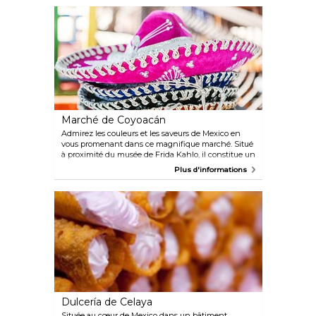
Marché de Coyoacán
Admirez les couleurs et les saveurs de Mexico en
vous promenant dans ce magnifique marché. Situé
à proximité du musée de Frida Kahlo, il constitue un
arrêt facile lors d'une visite touristique. Prenez de
Plus d'informations
délicieux en-cas à proximité. C'est un endroit idéal
pour observer les passants et acheter toutes sortes
de produits locaux.
Dulcería de Celaya
Située au cœur de Mexico dans un bâtiment