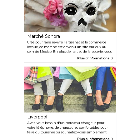
Marché Sonora
Créé pour faire revivre l'artisanat et le commerce
locaux, ce marché est devenu un site curieux au
sein de Mexico. En plus de l'art et de la poterie, vous
pouvez acheter toutes sortes de plantes
Plus d'informations
médicinales, des accessoires de sorcellerie et tout ce
qui est occulte. Vous voulez connaître le prix des
entrailles de putois séchées ou du sang d'étoile de
mer ? La réponse se trouve au marché de Sonora.
Liverpool
Avez-vous besoin d'un nouveau chargeur pour
votre téléphone, de chaussures confortables pour
faire du tourisme ou souhaitez-vous simplement
acheter une nouvelle robe pour la fête de ce soir ?
Plus d'informations