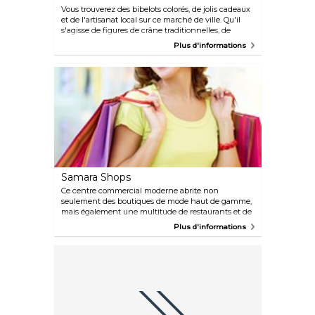
Vous trouverez des bibelots colorés, de jolis cadeaux
et de l'artisanat local sur ce marché de ville. Qu'il
s'agisse de figures de crâne traditionnelles, de
colliers, de bracelets, de nombreux objets d'art
Plus d'informations
populaire et de souvenirs, il est certainement facile
de trouver l'article parfait à ramener à la maison.
N'hésitez pas à marchander et à grignoter de la
cuisine de rue.
Samara Shops
Ce centre commercial moderne abrite non
seulement des boutiques de mode haut de gamme,
mais également une multitude de restaurants et de
cafés, un cinéma VIP, un supermarché et des
Plus d'informations
bureaux d'entreprises locales. C'est l'un des
meilleurs lieux de rencontre et de shopping du
quartier de Santa Fe.