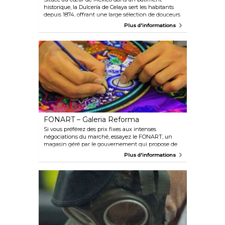
historique, la Dulcería de Celaya sert les habitants
depuis 1874, offrant une large sélection de douceurs
colorées, crémeuses et faites à la main, où que vous
Plus d'informations
regardiez. Un véritable paradis pour les gourmands.
Essayez les citrons verts farcis à la noix de coco
(apparemment, les préférés de Frida Kahlo).
FONART – Galeria Reforma
Si vous préférez des prix fixes aux intenses
négociations du marché, essayez le FONART, un
magasin géré par le gouvernement qui propose de
l'artisanat populaire et des vêtements traditionnels
Plus d'informations
provenant de tout le Mexique. Les prix sont fixes et
raisonnables, et les créateurs sont traités et payés
équitablement.