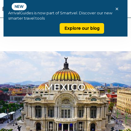
NEW
×
ArrivalGuides is now part of Smartvel. Discover our new
smarter travel tools
Explore our blog
MEXICO