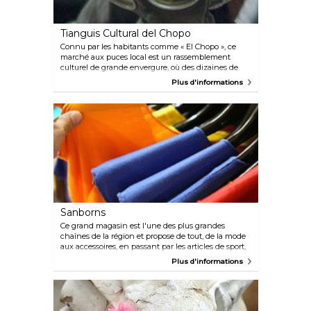
Tianguis Cultural del Chopo
Connu par les habitants comme « El Chopo », ce
marché aux puces local est un rassemblement
culturel de grande envergure, où des dizaines de
vendeurs proposent des boutiques offrant de tout,
Plus d'informations
des vêtements aux bibelots. Sa spécialité est la
musique, principalement le rock et le punk. Des
concerts de groupes locaux émergents ont lieu sur
place.
Sanborns
Ce grand magasin est l'une des plus grandes
chaînes de la région et propose de tout, de la mode
aux accessoires, en passant par les articles de sport,
les cosmétiques, l'électronique, les livres et bien plus
Plus d'informations
encore. Tout ce dont vous pourriez avoir besoin
pendant votre voyage, y compris des souvenirs, vous
le trouverez sûrement ici.