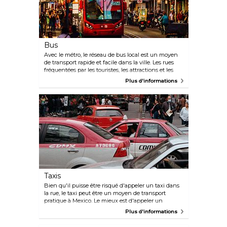
vous procurer une Metrocard rechargeable.
Bus
Avec le métro, le réseau de bus local est un moyen
de transport rapide et facile dans la ville. Les rues
fréquentées par les touristes, les attractions et les
nombreux points d'intérêt ont généralement au
Plus d'informations
moins un arrêt de bus à proximité, et un billet coûte
très peu (le prix est fixe quelle que soit la distance
parcourue). Le paiement est à faire en espèces à la
montée dans le bus. Les peseros (minibus) sont
exploités par plusieurs entreprises privées et
circulent aux côtés des bus officiels de la RTP. De
plus, il y a le Metrobus, un système BRT moderne et
rapide qui vous emmènera assez loin. Pour ces bus,
vous aurez besoin d'une carte à puce rechargeable
(qui peut être achetée dans les distributeurs
automatiques).
Taxis
Bien qu'il puisse être risqué d'appeler un taxi dans
la rue, le taxi peut être un moyen de transport
pratique à Mexico. Le mieux est d'appeler un
fournisseur officiel, surtout si vous ne parlez pas
Plus d'informations
espagnol. Taxi Mex : +52 55 9171 8888 Taxis Radio
Elite : +52 5560 1122 Pour des tarifs réduits, vous