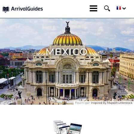
MEXICO
Fourni par:
Inspired By Maps/shutterstock