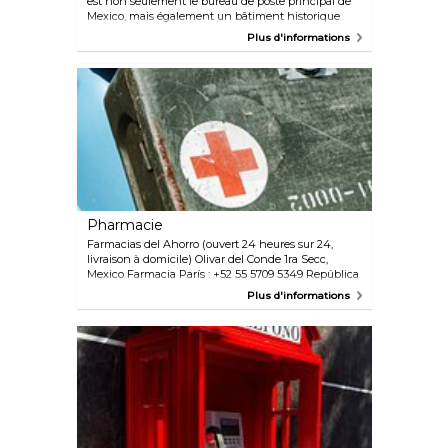
est non seulement le bureau de poste principal de
Mexico, mais également un bâtiment historique
datant du XXe siècle. Après le tremblement de terre
Plus d'informations
qui a frappé le Mexique en 1985, une grande partie
du Palacio a été détruite, pour être restaurée en 1990.
Pharmacie
Farmacias del Ahorro (ouvert 24 heures sur 24,
livraison à domicile) Olivar del Conde 1ra Secc,
Mexico Farmacia París : +52 55 5709 5349 República
del Salvador 97, Mexico Farmacia San Pablo : +52 55
Plus d'informations
5354 9000 Aguascalientes 132, Mexico Farmacias
Similares : +52 55 5709 9454 Il existe plusieurs
magasins dans la ville, dont certains sont ouverts 24
heures sur 24.