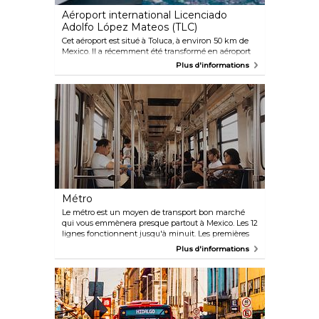
Aéroport international Licenciado
Adolfo López Mateos (TLC)
Cet aéroport est situé à Toluca, à environ 50 km de
Mexico. Il a récemment été transformé en aéroport
international et il n'est pas aussi facilement
Plus d'informations
accessible que l'aéroport international de Mexico. Si
vous arrivez ou partez de l'aéroport international
Licenciado Adolfo López Mateos, prendre un taxi ou
louer une voiture sont vos meilleures options.
Métro
Le métro est un moyen de transport bon marché
qui vous emmènera presque partout à Mexico. Les 12
lignes fonctionnent jusqu'à minuit. Les premières
voitures de chaque train sont réservées aux femmes
Plus d'informations
et aux enfants. Il est judicieux d'éviter le métro aux
heures de pointe. Les trains sont pleins, et les
pickpockets en profitent souvent. Les billets de
métro STC sont parmi les moins chers au monde.
Les billets peuvent être achetés aux distributeurs
automatiques de chaque station, ou vous pouvez