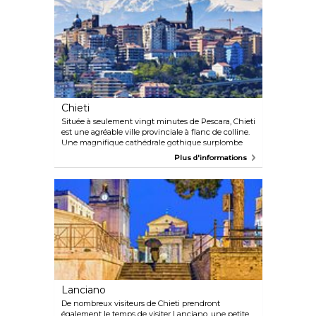
provincial, vous pourrez également admirer le grand
buste en bronze du poète Gabriele D'Annunzio.
Chieti
Située à seulement vingt minutes de Pescara, Chieti
est une agréable ville provinciale à flanc de colline.
Une magnifique cathédrale gothique surplombe
Chieti et offre une vue imprenable sur les
Plus d'informations
montagnes environnantes. Le musée archéologique
local (Museo Nazionale Archeologico di Antichità)
est particulièrement intéressant. Il est situé dans
une villa entourée d'un parc et contient diverses
découvertes archéologiques, telles que des statues et
des tombes romaines.
Lanciano
De nombreux visiteurs de Chieti prendront
également le temps de visiter Lanciano, une petite