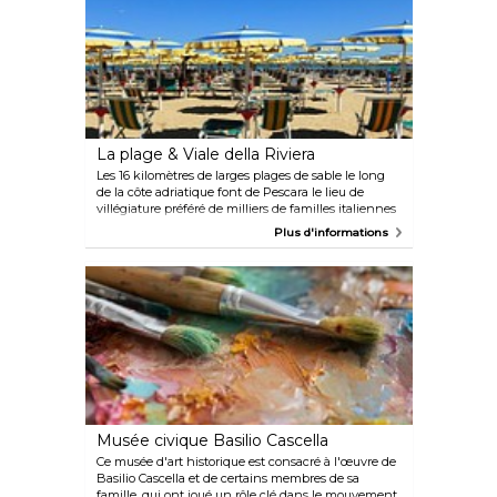
La plage & Viale della Riviera
Les 16 kilomètres de larges plages de sable le long
de la côte adriatique font de Pescara le lieu de
villégiature préféré de milliers de familles italiennes
et d'un nombre croissant de visiteurs étrangers. La
Plus d'informations
longue promenade, Viale della Riviera, est le
véritable cœur de Pescara, et une promenade le
long du front de mer est essentielle pour toute visite
de la ville. Le long de la plage, vous pouvez
également rejoindre l'un des « stabilimenti », des
clubs où vous trouverez des restaurants, des aires de
jeux et des parasols à utiliser sur la plage.
Musée civique Basilio Cascella
Ce musée d'art historique est consacré à l'œuvre de
Basilio Cascella et de certains membres de sa
famille, qui ont joué un rôle clé dans le mouvement