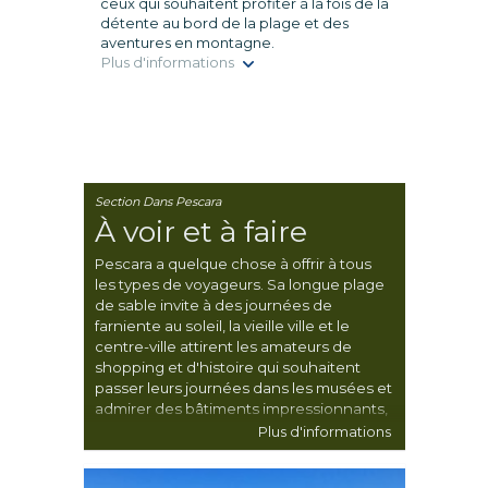
ceux qui souhaitent profiter à la fois de la
détente au bord de la plage et des
aventures en montagne.
Plus d'informations
Section Dans Pescara
À voir et à faire
Pescara a quelque chose à offrir à tous
les types de voyageurs. Sa longue plage
de sable invite à des journées de
farniente au soleil, la vieille ville et le
centre-ville attirent les amateurs de
shopping et d'histoire qui souhaitent
passer leurs journées dans les musées et
admirer des bâtiments impressionnants,
et les environs, avec leurs magnifiques
Plus d'informations
paysages naturels, sont parfaits pour le
trekking, le vélo et les voyageurs actifs.