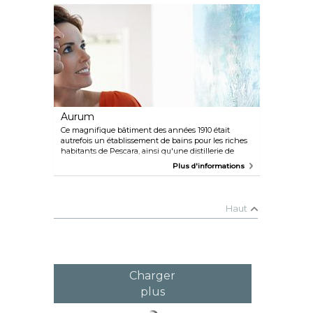
magnifique Fontana la Nave di Cascella. Conçue par
Pietro Cascella avec du marbre blanc de Carrare, la
fontaine représente un ancien bateau à rames qui
rappelle la tradition maritime de la ville. Elle est
située sur le front de mer et est le symbole de
Pescara.
Aurum
Ce magnifique bâtiment des années 1910 était
autrefois un établissement de bains pour les riches
habitants de Pescara, ainsi qu'une distillerie de
liqueur. Aujourd'hui, il abrite l'un des espaces
Plus d'informations
artistiques les plus innovants de la ville, accueillant
régulièrement des expositions, des spectacles en
direct et des conférences. Son nom fantaisiste,
« Aurum - La Fabbrica delle Idea », signifie « Gold -
Haut
The Idea Factory ».
Charger
plus