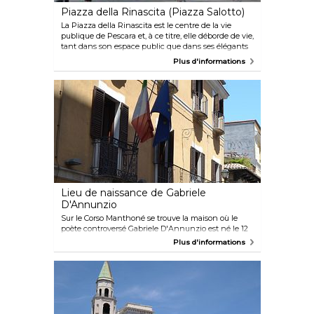
Piazza della Rinascita (Piazza Salotto)
La Piazza della Rinascita est le centre de la vie
publique de Pescara et, à ce titre, elle déborde de vie,
tant dans son espace public que dans ses élégants
cafés. C'est un excellent endroit pour observer les
Plus d'informations
passants tout en profitant du chaud soleil de
l'après-midi. De plus, la place se transforme parfois
en un centre animé, accueillant des concerts et des
festivals en plein air.
Lieu de naissance de Gabriele
D'Annunzio
Sur le Corso Manthoné se trouve la maison où le
poète controversé Gabriele D'Annunzio est né le 12
mars 1863. C'est aujourd'hui un musée avec une
Plus d'informations
collection de ses lettres et documents. Adepte de
Mussolini, D'Annunzio a contribué à façonner la
philosophie du dictateur et a écrit des poèmes
inspirés de la région des Abruzzes.