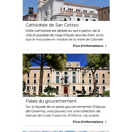
Cathédrale de San Cetteo
Cette cathédrale est dédiée au saint patron de la
ville et possède de magnifiques œuvres d'art, ainsi
que le mausolée en marbre de la mère de Gabriele
D'Annunzio. Elle a été construite au début du 20e
Plus d'informations
siècle, mais sa façade a dû être reconstruite après
avoir été endommagée pendant la Seconde Guerre
mondiale.
Palais du gouvernement
Sur la façade de ce palais gouvernemental (Palazzo
del Governo), vous pouvez voir une collection de
statues de Guido Costanzo, d'Ortona. Les quatre
grandes sculptures symbolisent les mines,
Plus d'informations
l'agriculture, la mer et le fleuve, les quatre piliers
fondamentaux de Pescara. Dans la salle du conseil