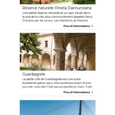
Réserve naturelle Pineta Dannunziana
Une petite réserve naturelle et un parc situés dans
le sud de la ville, plus communément appelés Parco
D'Avalos par les locaux. Les habitants de Pescara
aiment profiter du vaste espace vert et peuvent
Plus d'informations
souvent être vus courir le long des nombreux
sentiers ou se reposer dans l'herbe en admirant les
cygnes et les tortues.
Guardiagrele
La petite ville de Guardiagrele est une autre
excellente option pour une courte excursion d'une
journée, mais elle n'est pas accessible en train. Il est
donc conseillé aux visiteurs de louer une voiture.
Plus d'informations
Elle se trouve au pied de la montagne Maiella et la
vue imprenable sur la région environnante a
amené Gabriele d'Annunzio à surnommer la ville
« La terrasse des Abruzzes ».