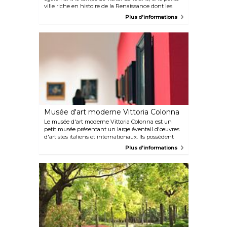
ville riche en histoire de la Renaissance dont les
quartiers historiques sont particulièrement bien
Plus d'informations
préservés dans la région des Abruzzes. Lanciano est
célèbre pour avoir été le site du premier prétendu
miracle eucharistique catholique enregistré.
Musée d'art moderne Vittoria Colonna
Le musée d'art moderne Vittoria Colonna est un
petit musée présentant un large éventail d'œuvres
d'artistes italiens et internationaux. Ils possèdent
une collection permanente avec des peintures de
Plus d'informations
Miró, Cascella, Michetti et Picasso, entre autres.