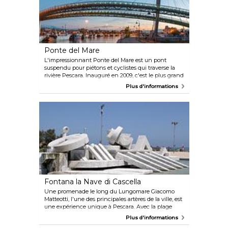
Ponte del Mare
L'impressionnant Ponte del Mare est un pont
suspendu pour piétons et cyclistes qui traverse la
rivière Pescara. Inauguré en 2009, c'est le plus grand
pont d'Italie et l'un des plus grands d'Europe. Les
Plus d'informations
visiteurs peuvent se promener le long de ses 466
mètres de long pour admirer une superbe vue
aérienne de la région et sentir la brise marine
rafraîchissante.
Fontana la Nave di Cascella
Une promenade le long du Lungomare Giacomo
Matteotti, l'une des principales artères de la ville, est
une expérience unique à Pescara. Avec la plage
d'un côté et une file de restaurants et de cafés de
Plus d'informations
l'autre, vous finirez par vous retrouver dans la