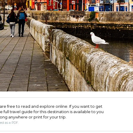
are free to read and explore online. If you want to get
full travel guide for this destination is available to you
long anywhere or print for your trip.​
ded as a PDF.