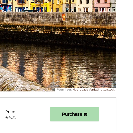
Fourni par:
Madrugada Verde/shutterstock
Price
Purchase
€4,95