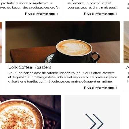
 produits frais locaux. Arrêtez-vous
seulement un point d'intérêt
L
avec du bacon, des saucisses, des œufs
pour ses œuvres d'art, mais aussi
l
 un peu plus tard pour déguster de
pour son café. Cette institution
m
Plus d'informations
Plus d'informations
rée de poisson ou un ragoût
sert le petit-déjeuner et le
b
déjeuner aux habitants et aux
d
touristes depuis plus de 30 ans et
u
a récemment commencé à
d
proposer un brunch du
m
dimanche. Les plats préférés
incluent le petit-déjeuner
irlandais complet et les crêpes
aux épinards et aux
champignons.
Cork Coffee Roasters
A
Pour une bonne dose de caféine, rendez-vous au Cork Coffee Roasters
L
et dégustez leur mélange Rebel robuste et savoureux. Elaborés sur place
l
grâce à une torréfaction méticuleuse, ces grains dégagent un arôme
i
distinctif qui ravira à coup sûr les amateurs de café. Niché dans un
i
Plus d'informations
décor vintage, c'est l'endroit idéal pour déguster une tasse de café
f
accompagnée de délicieux gâteaux.
é
li