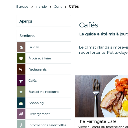
Europe
Irlande
Cork
Cafés
Aperçu
Cafés
Le guide a été mis à jour
Sections
Le climat irlandais impré
La ville
réconfortante. Petits-déje
À voir et à faire
Restaurants
Cafés
Bars et vie nocturne
Shopping
Hébergement
The Farmgate Cafe
Informations essentielles
Niché au cœur du marché anglais