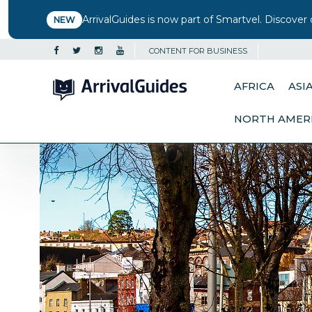
ArrivalGuides is now part of Smartvel. Discover 
NEW
CONTENT FOR BUSINESS
AFRICA
ASI
NORTH AMER