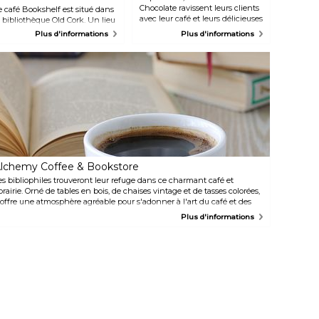
Chocolate ravissent leurs clients
e café Bookshelf est situé dans
avec leur café et leurs délicieuses
a bibliothèque Old Cork. Un lieu
friandises, en Irlande comme
inimaliste et branché avec de
Plus d'informations
Plus d'informations
dans le monde entier. Lorsque
elles plantes et des œuvres
vous visitez leur établissement
'art modernes. Le café propose
de Cork, ne manquez pas de
n déjeuner léger, des produits
déguster leur chocolat chaud
e boulangerie et certains des
signature, idéalement
eilleurs cafés de la ville.
accompagné d'un choix de
croissants, de scones, de muffins
ou de biscuits.
lchemy Coffee & Bookstore
es bibliophiles trouveront leur refuge dans ce charmant café et
ibrairie. Orné de tables en bois, de chaises vintage et de tasses colorées,
l offre une atmosphère agréable pour s'adonner à l'art du café et des
nfusions douces. Que vous recherchiez une pause café avec une
Plus d'informations
riandise ou un coin douillet pour vous plonger dans un bon livre, cet
tablissement répond à la fois à vos envies de caféine et à vos passions
ttéraires.