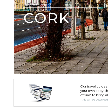
CAFÉS
CORK
Our travel guides 
your own copy, the 
offline* to bring a
*this will be downloa