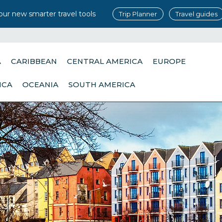
our new smarter travel tools
Trip Planner
Travel guides
A
CARIBBEAN
CENTRAL AMERICA
EUROPE
ICA
OCEANIA
SOUTH AMERICA