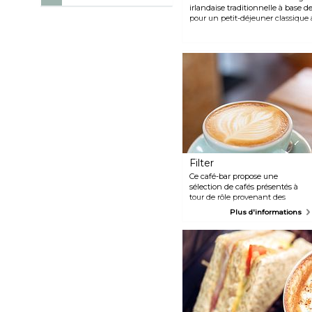
irlandaise traditionnelle à base de
pour un petit-déjeuner classique 
frits et du boudin noir, ou venez
délicieux plats comme une chaud
d'agneau.
Filter
Ce café-bar propose une
sélection de cafés présentés à
tour de rôle provenant des
meilleurs torréfacteurs irlandais.
Plus d'informations
Si vous avez un petit creux, vous
trouverez également une
sélection de sandwichs et de
pâtisseries.