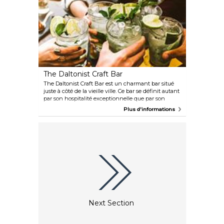
The Daltonist Craft Bar
The Daltonist Craft Bar est un charmant bar situé
juste à côté de la vieille ville. Ce bar se définit autant
par son hospitalité exceptionnelle que par son
atmosphère amicale et détendue. Dirigé par une
Plus d'informations
équipe internationale haute en couleur venue
d'Argentine, du Royaume-Uni, de Bosnie-
Herzégovine, du Mexique et de Croatie, The
Daltonist propose des brunchs internationaux aux
accents dalmates la journée et une magnifique
sélection de petites bouchées le soir. Si vous aimez
le divertissement, les bons moments, les bières
artisanales et les cocktails originaux, ce bar est fait
pour vous !
Next Section