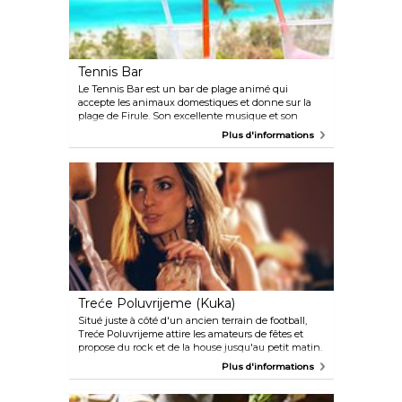
Tennis Bar
Le Tennis Bar est un bar de plage animé qui
accepte les animaux domestiques et donne sur la
plage de Firule. Son excellente musique et son
atmosphère bien animée sont constantes, même
Plus d'informations
en basse saison. L'énergie fougueuse de la jeune
foule donne même au lieu des airs de club. Venez
avec des amis ou venez vous faire de nouveaux
amis, dansez toute la nuit ou bien allongez-vous
confortablement dans une chaise longue, les pieds
dans le sable. Lors des journées les plus chaudes,
offrez-vous une glace au Tennis Bar.
Treće Poluvrijeme (Kuka)
Situé juste à côté d'un ancien terrain de football,
Treće Poluvrijeme attire les amateurs de fêtes et
propose du rock et de la house jusqu'au petit matin.
La piste de danse est souvent très animée, de
Plus d'informations
nombreux invités se retrouvant dans ce lieu très
populaire pour danser et faire des rencontres.