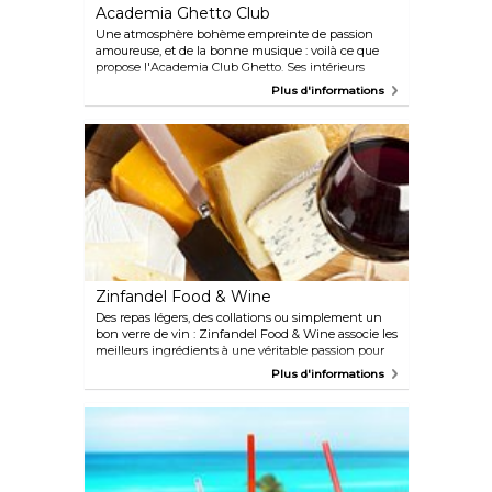
Academia Ghetto Club
Une atmosphère bohème empreinte de passion
amoureuse, et de la bonne musique : voilà ce que
propose l'Academia Club Ghetto. Ses intérieurs
originaux et son ambiance générale attirent
Plus d'informations
particulièrement les dandys et les amateurs d'art, le
club rassemblant différentes œuvres d'art
originales.
Zinfandel Food & Wine
Des repas légers, des collations ou simplement un
bon verre de vin : Zinfandel Food & Wine associe les
meilleurs ingrédients à une véritable passion pour
les vins sélectionnés avec soin. Goûtez donc le
Plus d'informations
salami et le fromage les plus savoureux de la ville,
accompagnés d'un verre de vin, et laissez-vous
séduire par l'atmosphère si particulière de ce lieu.
Ne passez pas à côté des concerts !