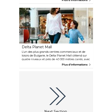
Plus d'informations
pharmacies, etc. À proximité de la plage, vous
trouverez également de petits magasins vendant
des produits de première nécessité tels que des
serviettes, des lunettes, des maillots de bain et
d'autres articles dont vous pourriez avoir besoin
pour une journée au bord de la mer. Les deux rues
comptent quelques banques et guichets
automatiques pour des retraits d'espèces pratiques,
ainsi que des petits magasins ouverts 24 heures sur
24 proposant des boissons, des collations et du café.
Delta Planet Mall
L’un des plus grands centres commerciaux et de
loisirs de Bulgarie, le Delta Planet Mall s’étend sur
quatre niveaux et près de 40 000 mètres carrés, avec
plus de 130 enseignes, dont des marques
Plus d'informations
internationales comme Mango, Guess, Marc O’Polo
et Pinko, jusque-là absentes de la ville. On y trouve
également un magasin concept IKEA sur trois
niveaux, le seul du genre dans le nord de la côte de
la mer Noire, avec un bistrot suédois pour faire une
pause. Côté loisirs, l’offre est variée. Cinema City
compte 12 salles, dont une équipée de la
technologie 4DX avec effets sensoriels. Les enfants
se dirigent souvent vers le Magic Tree, une tour
intérieure de 12 mètres qui traverse les différents
niveaux, tandis que des toboggans en libre accès
ailleurs dans le centre offrent une distraction
Next Section
supplémentaire.