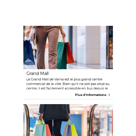
Grand Mall
Le Grand Mall de Varna est le plus grand centre
commercial de la ville. Bien qu'il ne soit pas situé au
centre, il est facilement accessible en bus depuis le
parc situé à côté du bâtiment de la municipalité de
Plus d'informations
Varna. Le centre commercial propose un large
éventail de grandes marques, notamment
Intersport, Sinsay, H&M, Adidas, la société locale
Rose of Bulgaria, Boss, Bugatti et bien d'autres.
Outre le shopping, il propose des équipements
pratiques tels qu'une connexion Wi-Fi gratuite, des
toilettes propres, des guichets automatiques, des
banques et un grand cinéma. Pour rester informé
des événements, des promotions et des ventes, vous