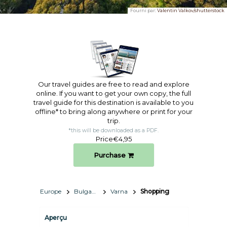
Fourni par:
Valentin Valkov/shutterstock
Our travel guides are free to read and explore
online. If you want to get your own copy, the full
travel guide for this destination is available to you
offline* to bring along anywhere or print for your
trip.​
*this will be downloaded as a PDF.
Price
€4,95
Purchase
Europe
Bulgarie
Varna
Shopping
Aperçu