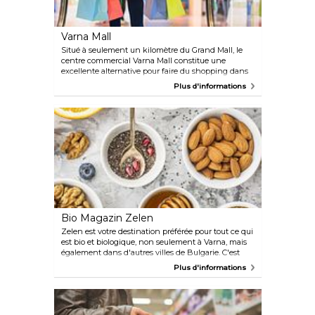
pouvez consulter leur site web pour les mises à jour.
Varna Mall
Situé à seulement un kilomètre du Grand Mall, le
centre commercial Varna Mall constitue une
excellente alternative pour faire du shopping dans
la ville. Bien que plus petit que son voisin, il
Plus d'informations
héberge toujours des marques populaires telles que
New Yorker, Lilly pharmacies et Denim City. Le
centre commercial dispose également d'un centre
de tennis de table et d'un espace de divertissement
pour les enfants, ce qui en fait une destination
idéale pour les familles. Les équipements
supplémentaires incluent une aire de restauration,
un parking, des toilettes et des guichets
automatiques.
Bio Magazin Zelen
Zelen est votre destination préférée pour tout ce qui
est bio et biologique, non seulement à Varna, mais
également dans d'autres villes de Bulgarie. C'est
l'endroit idéal pour les personnes souffrant de la
Plus d'informations
maladie cœliaque ou pour ceux qui préfèrent des
produits naturels de haute qualité. Le magasin
propose une large gamme d'alternatives aux
produits laitiers, tels que le lait de noisette, de noix