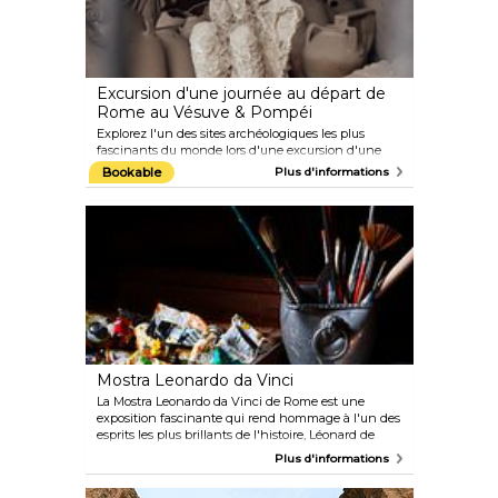
inclus.
Excursion d'une journée au départ de
Rome au Vésuve & Pompéi
Explorez l'un des sites archéologiques les plus
fascinants du monde lors d'une excursion d'une
journée à Pompéi au départ de Rome. Suivez un
Bookable
Plus d'informations
guide expert qui vous fera découvrir l'histoire
fascinante de l'éruption du Vésuve qui a enseveli la
ville de Pompéi et ses environs. Promenez-vous
dans les rues pavées pour voir les ruines du forum,
des bains publics, des maisons individuelles et
même d'un bordel. De plus, faites une randonnée
sur le flanc du volcan, marchez le long de sa crête,
admirez le cratère, puis profitez d'une vue
spectaculaire sur la baie de Naples.
Mostra Leonardo da Vinci
La Mostra Leonardo da Vinci de Rome est une
exposition fascinante qui rend hommage à l'un des
esprits les plus brillants de l'histoire, Léonard de
Vinci. Située au cœur de Rome, cette vitrine
Plus d'informations
extraordinaire célèbre les contributions inégalées du
maître de la Renaissance à l'art, à la science et à