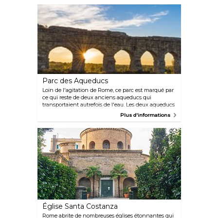
l'histoire de Rome du Moyen Âge au XXe siècle.
Après la Seconde Guerre mondiale, 300 familles ont
été évacuées vers cet endroit, et de nombreuses
fresques ont été endommagées par les feux allumés
pour les réchauffer.
Parc des Aqueducs
Loin de l'agitation de Rome, ce parc est marqué par
ce qui reste de deux anciens aqueducs qui
transportaient autrefois de l'eau. Les deux aqueducs
ont été construits par les Romains et valent le
Plus d'informations
détour dans la banlieue de Rome.
Église Santa Costanza
Rome abrite de nombreuses églises étonnantes qui