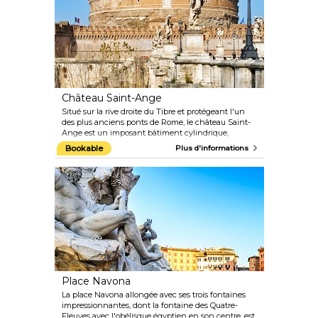
œuvres d'art de grands maîtres tels que Raphaël et
Bernini. Pendant votre séjour, ne manquez pas de
monter au sommet du dôme, où vous pourrez
admirer la vue imprenable sur la place Saint-Pierre.
Château Saint-Ange
Situé sur la rive droite du Tibre et protégeant l'un
des plus anciens ponts de Rome, le château Saint-
Ange est un imposant bâtiment cylindrique,
initialement commandé par l'empereur Hadrien
Bookable
Plus d'informations
comme mausolée pour lui-même et sa famille. Il a
ensuite été transformé successivement en
forteresse, résidence papale et prison. Aujourd'hui,
c'est un musée offrant une vue magnifique sur
Rome.
Place Navona
La place Navona allongée avec ses trois fontaines
impressionnantes, dont la fontaine des Quatre-
Fleuves avec l'obélisque égyptien en son centre, est