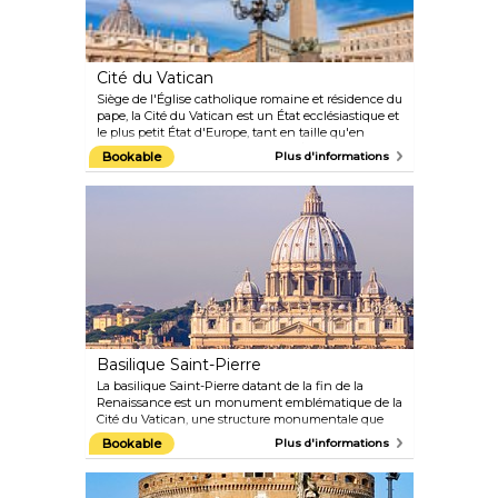
le Panthéon s'appelle Piazza della Rotonda. Elle est
située près de la Piazza Navona et du Campo de
Fiori, alors profitez-en pour vous promener dans ce
quartier, il y a beaucoup à voir.
Cité du Vatican
Siège de l'Église catholique romaine et résidence du
pape, la Cité du Vatican est un État ecclésiastique et
le plus petit État d'Europe, tant en taille qu'en
population. Bien que minuscule, l'État possède 11
Bookable
Plus d'informations
musées remarquables, dont la chapelle Sixtine
décorée par Michel-Ange (peut-être le plus grand
joyau), la basilique Saint-Pierre et la place Saint-
Pierre. Admirez les trésors du Vatican lors de votre
visite réservée à l'avance et évitez les files d'attente
particulièrement lentes.
Basilique Saint-Pierre
La basilique Saint-Pierre datant de la fin de la
Renaissance est un monument emblématique de la
Cité du Vatican, une structure monumentale que
des personnalités comme Michel-Ange ont
Bookable
Plus d'informations
contribué à créer. Aujourd'hui, la basilique est
ouverte aux visiteurs qui souhaitent explorer ses
nefs intérieures et ses chapelles et admirer des