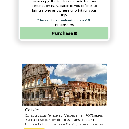
own copy, the full travel guide for this
destination is available to you offline* to
bring along anywhere or print for your
trip.​
*this will be downloaded as a PDF.
Price
€4,95
Purchase
Colisée
Construit sous l'empereur Vespasien en 70-72 après
JC et achevé par son fils Titus 10 ans plus tard,
l'amphithéâtre Flavien, ou Colisée, est une immense
arène en pierre qui, à son apogée, pouvait accueillir