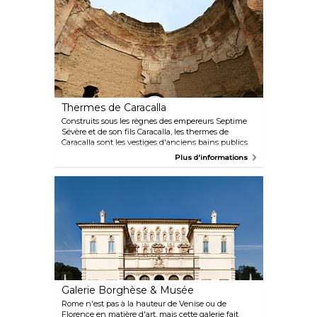
l'invention. Grâce à une collection remarquable de
ses dessins, inventions et œuvres d'art, les visiteurs
sont transportés dans le monde de Léonard de
Vinci et peuvent apprécier de façon approfondie ses
idées innovantes et ses concepts visionnaires.
Thermes de Caracalla
Construits sous les règnes des empereurs Septime
Sévère et de son fils Caracalla, les thermes de
Caracalla sont les vestiges d'anciens bains publics
qui fonctionnaient autrefois. Il s'agit, à ce jour, de
Plus d'informations
l'un des meilleurs (et des plus grands) exemples
subsistants de pareille structure.
Galerie Borghèse & Musée
Rome n'est pas à la hauteur de Venise ou de
Florence en matière d'art, mais cette galerie fait