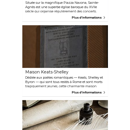
Située sur la magnifique Piazza Navona, Sainte-
Agnès est une superbe église baroque du XVIIe
siècle qui organise régulièrement des concerts.
Émerveillez-vous devant ses magnifiques intérieurs
Plus d'informations
ornés de fresques et laissez-vous bercer par les
mélodies du XVIIe siècle.
Maison Keats-Shelley
Dédiée aux poètes romantiques — Keats, Shelley et
Byron — qui sont tous restés à Rome et sont morts
tragiquement jeunes, cette charmante maison
d'époque contient une série de pièces bordées de
Plus d'informations
livres rares et de reliques, dont la dernière résidence
de Keats. Vous y trouverez également une boutique
de souvenirs, un film d'introduction et une terrasse
spacieuse.