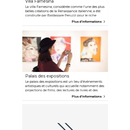
Villa Farnesina
La villa Farnesina, considérée comme l'une des plus
belles créations de la Renaissance italienne, a été
construite par Baldassare Peruzzi pour le riche
banquier siennois Agostino Chigi, surnommé le
Plus d'informations
« magnifique ». Il a vécu la riche vie d'un marchand
de la Renaissance dans un cadre faste et splendide,
entouré d'artistes, de poètes et de nobles
l'accompagnant à de somptueux banquets.
L'intérieur est richement décoré de fresques de
grands maîtres tels que Raphaël, Sebastiano del
Piombo, Giovanni Antonio Bazzi, dit Sodoma, et
Peruzzi lui-même.
Palais des expositions
Le palais des expositions est un lieu d'événements
artistiques et culturels qui accueille notamment des
projections de films, des lectures de livres et des
expositions d'art moderne, ainsi que des
Plus d'informations
représentations musicales et théâtrales. Vous
trouverez également un agréable restaurant italien
sur le toit.