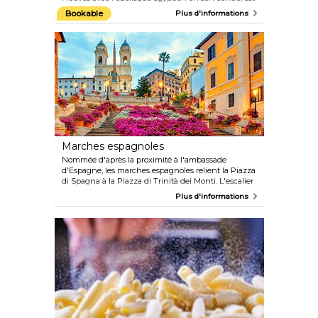
la place la plus célèbre et la plus animée de Rome.
Bookable
Plus d'informations
Construite au 1er siècle de notre ère, la place était
autrefois un stade pour les compétitions sportives et
pouvait accueillir plus de 20 000 spectateurs.
L'architecture baroque en toile de fond, les touristes,
les artistes de rue, les restaurants et les bars en font
le cadre idéal pour savourer le moment présent.
Marches espagnoles
Nommée d'après la proximité à l'ambassade
d'Espagne, les marches espagnoles relient la Piazza
di Spagna à la Piazza di Trinità dei Monti. L'escalier
monumental est célèbre pour être un point de
Plus d'informations
rassemblement pour les touristes et les habitants
qui s'assoient aux premières loges pour admirer le
spectacle de la vie dans les rues de Rome après une
longue journée de shopping ou de visites
touristiques. Au printemps, les azalées fleurissent
sur la place d'Espagne, ce qui en fait l'une des
attractions les plus photogéniques de Rome. Les
marches sont devenues célèbres dans le monde
entier, en partie grâce au film « Roman Holiday »
avec Audrey Hepburn et à la chanson « When I
Paint My Masterpiece » de Bob Dylan.