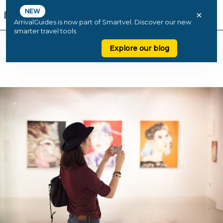
NEW
×
ArrivalGuides is now part of Smartvel. Discover our new
smarter travel tools
Explore our blog