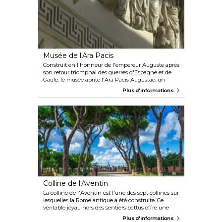
Musée de l'Ara Pacis
Construit en l'honneur de l'empereur Auguste après
son retour triomphal des guerres d'Espagne et de
Gaule, le musée abrite l'Ara Pacis Augustae, un
ancien autel dédié à Pax, la déesse romaine de la
Plus d'informations
paix. Les visiteurs peuvent observer les reliefs en
marbre bien conservés et les sculptures complexes
de l'Ara Pacis, offrant un aperçu de l'art et du
symbolisme romains anciens.
Colline de l'Aventin
La colline de l'Aventin est l'une des sept collines sur
lesquelles la Rome antique a été construite. Ce
véritable joyau hors des sentiers battus offre une
vue magnifique sur la ville et mène à de fabuleuses
Plus d'informations