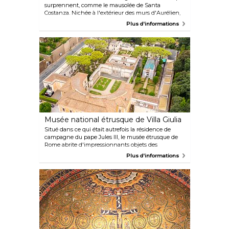
surprennent, comme le mausolée de Santa
Costanza. Nichée à l'extérieur des murs d'Aurélien,
cette église du IVe siècle est un exemple de l'art et
Plus d'informations
de l'architecture paléochrétiens. Ses mosaïques
d'éléments naturels, tels que des oiseaux, des
palmiers et des plantes, ainsi que son dôme et son
design inhabituel en font le cadre idéal pour les
couples souhaitant échanger leurs vœux de
mariage.
Musée national étrusque de Villa Giulia
Situé dans ce qui était autrefois la résidence de
campagne du pape Jules III, le musée étrusque de
Rome abrite d'impressionnants objets des
mystérieux trésors étrusques et préromains. Le
Plus d'informations
sarcophage des époux, représentant un homme et
une femme couchés sur son couvercle, en est le
chef-d'œuvre et un véritable exemple d'art du VIe
siècle avant notre ère.