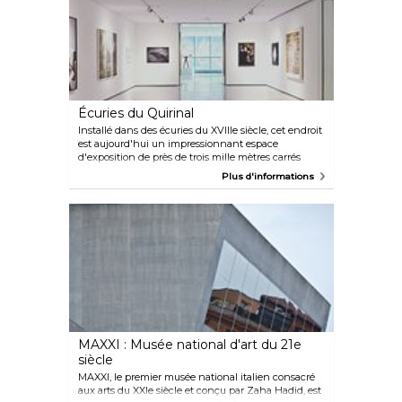
également ouvert aux visiteurs.
Écuries du Quirinal
Installé dans des écuries du XVIIIe siècle, cet endroit
est aujourd'hui un impressionnant espace
d'exposition de près de trois mille mètres carrés
accueillant des expositions d'art régulières et
Plus d'informations
variées. Le complexe est situé juste à côté du palais
du Quirinal, lieu de résidence actuel du président
italien.
MAXXI : Musée national d'art du 21e
siècle
MAXXI, le premier musée national italien consacré
aux arts du XXIe siècle et conçu par Zaha Hadid, est