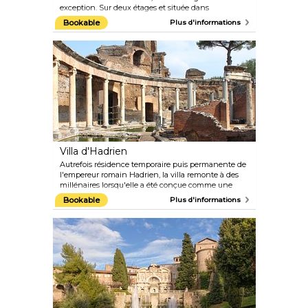
exception. Sur deux étages et située dans
l'ancienne Villa Borghese Pinciana, la galerie
Bookable
Plus d'informations
expose des chefs-d'œuvre d'artistes renommés tels
que Botticelli, Raphael, Caravaggio, Rubens et
Tiziano. Les jardins adjacents sont aussi
époustouflants que les œuvres d'art présentées
dans la galerie.
Villa d'Hadrien
Autrefois résidence temporaire puis permanente de
l'empereur romain Hadrien, la villa remonte à des
millénaires lorsqu'elle a été conçue comme une
« ville idéale » avec ses bains, ses piscines, ses
Bookable
Plus d'informations
fontaines et ses jardins luxuriants. La structure
combinait des éléments d'influences grecques,
romaines et égyptiennes. Depuis 1999, la villa
d'Hadrien figure sur la liste du patrimoine mondial
de l'UNESCO.