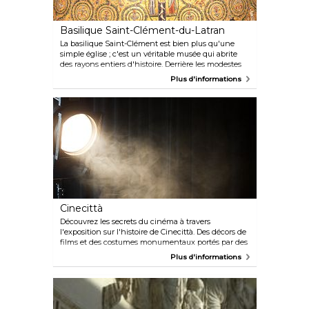
Basilique Saint-Clément-du-Latran
La basilique Saint-Clément est bien plus qu'une
simple église ; c'est un véritable musée qui abrite
des rayons entiers d'histoire. Derrière les modestes
portes de cette église du XIIe siècle se trouvent les
Plus d'informations
vestiges de la basilique originale datant du IVe
siècle, les vestiges d'une villa romaine du 1er siècle
et de magnifiques mosaïques byzantines ornant
magnifiquement le plafond.
Cinecittà
Découvrez les secrets du cinéma à travers
l'exposition sur l'histoire de Cinecittà. Des décors de
films et des costumes monumentaux portés par des
stars comme Sophia Loren et Alberto Sordi
Plus d'informations
fascineront les visiteurs à l'intérieur de cette usine à
rêves. À l'intérieur, vous trouverez un élégant
restaurant, décoré comme un studio de cinéma, et
une librairie immergée dans un grand parc
verdoyant.