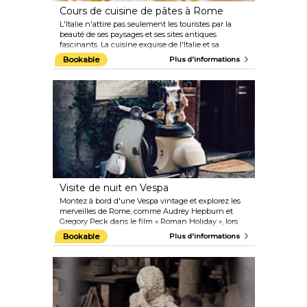
Cours de cuisine de pâtes à Rome
L'Italie n'attire pas seulement les touristes par la
beauté de ses paysages et ses sites antiques
fascinants. La cuisine exquise de l'Italie et sa
passion pour tout ce qui est culinaire constituent
Bookable
Plus d'informations
sans doute un attrait encore plus puissant. Et pour
vivre une expérience inoubliable à Rome, pensez à
participer à un cours de cuisine. Celui-ci en
particulier vous apprendra à faire vos propres pâtes à
la main avec l'aide d'un chef italien expert.
Visite de nuit en Vespa
Montez à bord d'une Vespa vintage et explorez les
merveilles de Rome, comme Audrey Hepburn et
Gregory Peck dans le film « Roman Holiday », lors
de cette visite de nuit amusante et mémorable. Il
Bookable
Plus d'informations
s'agit d'une visite guidée de 3 heures avec un guide
professionnel qui vous fera découvrir les sites les
plus célèbres de la ville éternelle, notamment le
Colisée, la sculpture de la bouche de la vérité, le
cirque Maximus, le mont Palatin, la place Saint-
Pierre et la magnifique fontaine de Trevi. Un arrêt
rapide pour une glace et un café est également