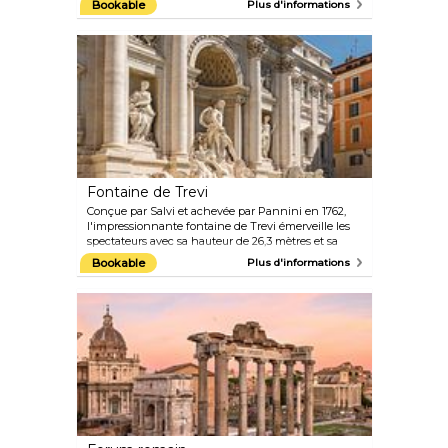
Bookable
Plus d'informations
80 000 spectateurs. Comme dans le film « Gladiator »,
le Colisée a accueilli des démonstrations violentes et
brutales de combats de gladiateurs et de combats
d'animaux sauvages, le tout pour le plus grand
plaisir des foules. L'inauguration a duré cent jours et
environ 9 000 animaux et 2 000 gladiateurs ont été
tués au cours de l'événement. Aujourd'hui, le
Colisée est le site le plus visité de Rome, ne
manquant jamais de laisser les visiteurs émerveillés.
Venez y aussi le soir, lorsque le lieu semble encore
plus magique.
Fontaine de Trevi
Conçue par Salvi et achevée par Pannini en 1762,
l'impressionnante fontaine de Trevi émerveille les
spectateurs avec sa hauteur de 26,3 mètres et sa
largeur de 49,15 mètres, ce qui en fait la plus grande
Bookable
Plus d'informations
fontaine baroque de la ville et la plus célèbre au
monde. Plusieurs films, dont « Roman Holiday » et
« La Dolce Vita » de Fellini, ont certainement
contribué à sa renommée. En 2016, Fendi a choisi la
fontaine comme scène pour l'un de ses défilés les
plus mémorables de son histoire, pour lequel un
podium en plexiglas transparent s'étendait sur la
fontaine de Trevi.