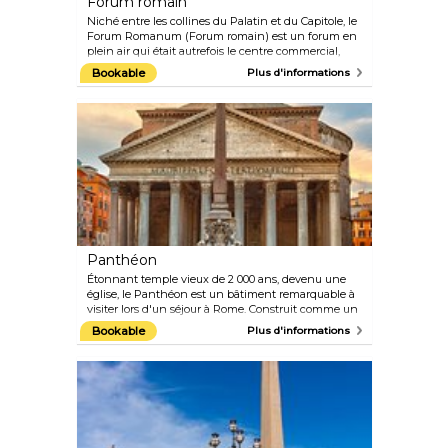
Forum romain
Niché entre les collines du Palatin et du Capitole, le
Forum Romanum (Forum romain) est un forum en
plein air qui était autrefois le centre commercial,
politique, social et religieux de la Rome antique. Tout
Bookable
Plus d'informations
au long de la période impériale, des empereurs tels
que Jules César et Auguste ont agrandi le Forum
pour y inclure des temples, des statues, des
monuments, un sénat et des tribunaux.
Aujourd'hui, le Forum est l'un des sites
archéologiques les plus visités au monde et offre un
aperçu fascinant de la civilisation romaine.
Panthéon
Étonnant temple vieux de 2 000 ans, devenu une
église, le Panthéon est un bâtiment remarquable à
visiter lors d'un séjour à Rome. Construit comme un
temple dédié à tous les dieux, le Panthéon est la
Bookable
Plus d'informations
merveille la mieux préservée de la Rome antique. Sa
caractéristique principale et la plus fascinante est la
conception du dôme et de l'oculus ouvert, seule
source de lumière naturelle. Les touristes du monde
entier affluent ici pour découvrir ce que Michel-
Ange a défini comme « un travail des anges et non
des hommes ». Le Panthéon abrite également le
tombeau du grand peintre Raphaël. La place devant