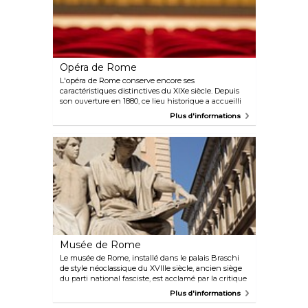
des 150 salles souterraines du palais.
Opéra de Rome
L'opéra de Rome conserve encore ses
caractéristiques distinctives du XIXe siècle. Depuis
son ouverture en 1880, ce lieu historique a accueilli
de nombreuses productions remarquables, dont la
Plus d'informations
première mondiale de l'opéra emblématique de
Puccini, Tosca. Ses intérieurs rouges et dorés
resplendissants et sa riche importance historique
en font une destination captivante, séduisante
même pour ceux qui ne sont pas particulièrement
attirés par l'opéra. Notez qu'en été, les ravissantes
ruines des thermes de Caracalla accueillent les
représentations extérieures de la compagnie de
l'opéra.
Musée de Rome
Le musée de Rome, installé dans le palais Braschi
de style néoclassique du XVIIIe siècle, ancien siège
du parti national fasciste, est acclamé par la critique
pour sa collection exclusive. Le musée possède
Plus d'informations
environ 40 000 œuvres d'art, toutes illustrant