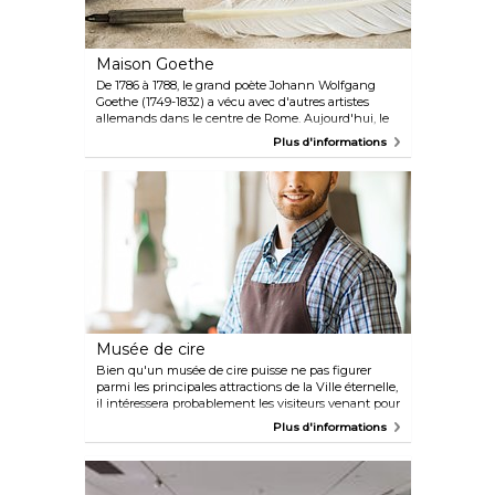
Maison Goethe
De 1786 à 1788, le grand poète Johann Wolfgang
Goethe (1749-1832) a vécu avec d'autres artistes
allemands dans le centre de Rome. Aujourd'hui, le
musée de la maison Goethe commémore le célèbre
Plus d'informations
invité et son séjour italien par le biais d'expositions
et d'événements culturels.
Musée de cire
Bien qu'un musée de cire puisse ne pas figurer
parmi les principales attractions de la Ville éternelle,
il intéressera probablement les visiteurs venant pour
la deuxième ou la troisième fois, avec sa curieuse
Plus d'informations
collection de personnalités italiennes et
internationales célèbres, des précédents papes aux
Romains anciens en passant par Pavarotti et
Winston Churchill. Un laboratoire de cire est