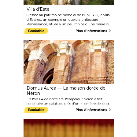
Villa d'Este
Classée au patrimoine mondial de l'UNESCO, la villa
d'Este est un exemple unique d'architecture
Renaissance, située à un peu moins d'une heure du
centre-ville à Tivoli (à côté de la villa d'Hadrien).
Bookable
Plus d'informations
Émerveillez-vous devant ses fontaines, ses terrasses
et ses jardins, explorez le l'intérieur du bâtiment et
imaginez que l'une des nombreuses œuvres d'art
prend vie.
Domus Aurea — La maison dorée de
Néron
En l'an 64 de notre ère, l'empereur Néron a fait
construire un palais de près d'un kilomètre de long,
s'étendant du mont Palatin à la colline d'Oppio.
Bookable
Plus d'informations
Certaines parties étaient recouvertes d'or et de
pierres précieuses et présentaient un décor
splendide. Après la mort de Néron, il a été rempli de
terre pour effacer la mémoire du tyran. Il a été
accidentellement redécouvert au XVe siècle, et
aujourd'hui, vous pouvez vous promener dans 30