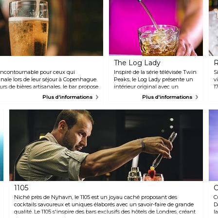
The Log Lady
 incontournable pour ceux qui
Inspiré de la série télévisée Twin
S
nale lors de leur séjour à Copenhague.
Peaks, le Log Lady présente un
v
rs de bières artisanales, le bar propose
intérieur original avec un
1
une vaste sélection de bières en
éclairage dans des teintes
p
Plus d'informations
Plus d'informations
tre idéal pour jouer au baby-foot ou
rouges, des animaux en peluche
S
 mois d'été ensoleillés.
en décoration et des souches
o
d'arbres servant de tables.
c
L'ambiance étant chaleureuse
a
avec des bougies et des fleurs, ce
c
lieu intimiste invite à se
v
détendre avec une tasse de café
c
ou une bière, à lire un livre, à
d
jouer à des jeux de société avec
des amis ou à écouter de la
musique live.
1105
C
Niché près de Nyhavn, le 1105 est un joyau caché proposant des
C
cocktails savoureux et uniques élaborés avec un savoir-faire de grande
D
qualité. Le 1105 s'inspire des bars exclusifs des hôtels de Londres, créant
l