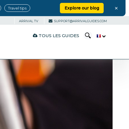
×
Explore our blog
Travel tips
ARRIVAL TV
SUPPORT@ARRIVALGUIDES.COM
TOUS LES GUIDES