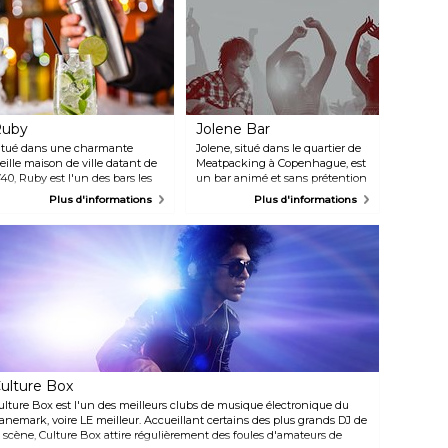
Ruby
Jolene Bar
itué dans une charmante
Jolene, situé dans le quartier de
ieille maison de ville datant de
Meatpacking à Copenhague, est
740, Ruby est l'un des bars les
un bar animé et sans prétention
lus branchés de Copenhague.
qui attire régulièrement des
Plus d'informations
Plus d'informations
on intérieur chic et douillet,
foules bruyantes. Ne vous
rné de canapés confortables,
attendez pas à des cocktails
rée une atmosphère
raffinés, préparez-vous plutôt à
ccueillante où l'on se sent
boire de la bière directement à la
omme chez soi. Profitez de
bouteille dans cette ancienne
otre soirée et dégustez des
boucherie pleine de caractère.
ocktails classiques et créatifs
En activité depuis plus de dix
ans ce cadre élégant.
ans, Jolene est le lieu de
prédilection de Kødbyen pour
danser tard le soir, inclusives et
adaptées aux personnes
LGBTQI+. Le lieu accueille ses
ulture Box
propres DJ, spécialisés dans
différents genres de musique
ulture Box est l'un des meilleurs clubs de musique électronique du
électronique et de danse.
anemark, voire LE meilleur. Accueillant certains des plus grands DJ de
Consultez leurs réseaux sociaux
a scène, Culture Box attire régulièrement des foules d'amateurs de
régulièrement mis à jour pour