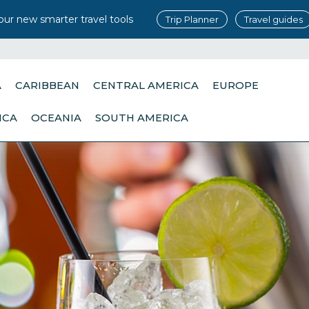
our new smarter travel tools
Trip Planner
Travel guides
A
CARIBBEAN
CENTRAL AMERICA
EUROPE
ICA
OCEANIA
SOUTH AMERICA