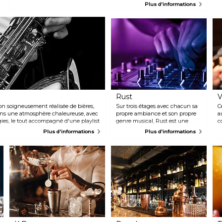
une atmosphère chic qui rappelle un bar clandestin victorien. Malgré
h
Plus d'informations
son élégance, le bar conserve une atmosphère chaleureuse et familière.
Le service exceptionnel et le personnel amical ajoutent à l'attrait de cet
établissement sophistiqué.
Rust
V
on soigneusement réalisée de bières,
Sur trois étages avec chacun sa
C
dans une atmosphère chaleureuse, avec
propre ambiance et son propre
a
ies, le tout accompagné d'une playlist
genre musical, Rust est une
c
discothèque populaire située
a
Plus d'informations
Plus d'informations
dans le quartier en vogue de
f
Nørrebro. Attendez-vous à
p
entendre du rock indépendant
l
et de la pop, ainsi que du hip-
é
hop et de la musique
so
électronique, vous aurez
l'embarras du choix. Des
spectacles d'artistes émergents
et alternatifs y sont
régulièrement organisés.