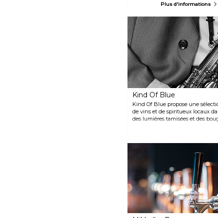
territoire autoproclamé de
Plus d'informations
Copenhague. Le lieu est toujours
rempli de musiciens émergents
comme connus. Consultez les
horaires pour connaitre le
programme lorsque vous êtes en
ville et attendez-vous à trouver
de nombreux musiciens
alternatifs.
Kind Of Blue
Kind Of Blue propose une sélecti
de vins et de spiritueux locaux 
des lumières tamisées et des boug
musicale variée et apaisante.