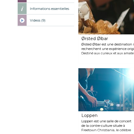
Informations essentielles
Videos (9)
Ørsted Ølbar
Ørsted Ølbar est une destination
recherchent une expérience origi
Destiné aux curieux et aux amateu
20 variétés de bières pression et 
bouteille. C'est un lieu de rencon
s'asseoir à l'extérieur pendant les
Loppen
Loppen est une salle de concert
de la contre-culture située à
Freetown Christiania, le célèbre