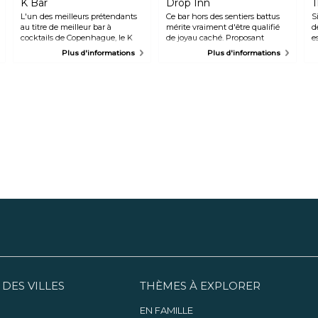
K Bar
Drop Inn
T
L'un des meilleurs prétendants
Ce bar hors des sentiers battus
S
au titre de meilleur bar à
mérite vraiment d'être qualifié
d
cocktails de Copenhague, le K
de joyau caché. Proposant
e
Bar est un lieu chic et branché
régulièrement des concerts
p
Plus d'informations
Plus d'informations
bien connu des habitants de la
exceptionnels dans une
c
capitale. L'ambiance y est
ambiance détendue, c'est
c
tranquille et décontractée, les
l'endroit préféré des amateurs de
s
barmans sont sympathiques et il
sorties.
l
faut s'attendre à une salle
m
comble le week-end.
d
 DES VILLES
THÈMES À EXPLORER
EN FAMILLE