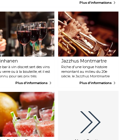
ouse et de techno.
Plus d'informations
connaître la dernière
programmation.
inhanen
Jazzhus Montmartre
e bar à vin discret sert des vins
Riche d'une longue histoire
u verre ou à la bouteille, et il est
remontant au milieu du 20e
onnu pour ses prix très
siècle, le Jazzhus Montmartre
bordables. Des plateaux de
continue d'être un paradis pour
Plus d'informations
Plus d'informations
romage et de viande sont
les amateurs de jazz. Ayant
roposés, et des places à
accueilli des musiciens
'extérieur sont disponibles en
légendaires tels que Dexter
té, parfaites pour profiter du
Gordon et Ben Webster, le lieu
leil.
maintient sa réputation en
matière de concerts de jazz de
renommée mondiale.
Aujourd'hui, les visiteurs
peuvent toujours profiter du
charme intemporel de ce lieu
emblématique et vivre une
soirée enchanteresse rythmée