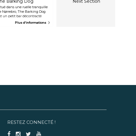
he Barking Dog
Next Section
par une musique exceptionnelle.
itué dans une ruelle tranquille
e Nørrebro, The Barking Dog
st un petit bar décontracté
roposant des sièges
Plus d'informations
onfortables et des recettes de
ocktails créatives. Ne soyez pas
urpris de voir des céréales parmi
es ingrédients des boissons (ou
ême saupoudrées sur le dessus
e votre boisson).
RESTEZ CONNECTÉ !