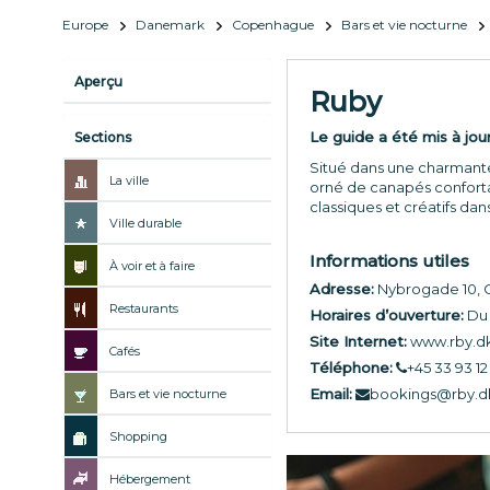
Europe
Danemark
Copenhague
Bars et vie nocturne
Aperçu
Ruby
Le guide a été mis à jou
Sections
Situé dans une charmante 
La ville
orné de canapés conforta
classiques et créatifs da
Ville durable
Informations utiles
À voir et à faire
Adresse:
Nybrogade 10,
Restaurants
Horaires d’ouverture:
Du 
Site Internet:
www.rby.d
Cafés
Téléphone:
+45 33 93 12
Email:
bookings@rby.d
Bars et vie nocturne
Shopping
Hébergement