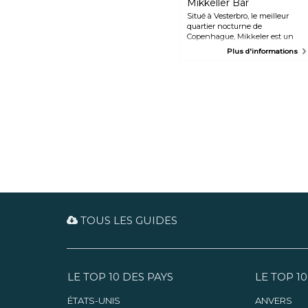
Mikkeller Bar
Situé à Vesterbro, le meilleur
quartier nocturne de
Copenhague, Mikkeler est un
bar populaire qui sert des bières
Plus d'informations
pression artisanales Mikkeler
ainsi que d'autres
microbrasseries du monde
entier. Les amateurs de bière
artisanale pourront profiter
d'une fabuleuse dégustation de
bière. L'atmosphère est
chaleureuse et intime grâce aux
bougies et aux petites tables.
TOUS LES GUIDES
LE TOP 10 DES PAYS
LE TOP 10
ÉTATS-UNIS
ANVERS