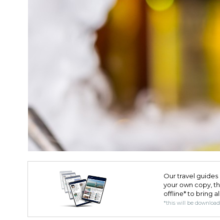
Our travel guides 
your own copy, the 
offline* to bring a
*this will be downloa