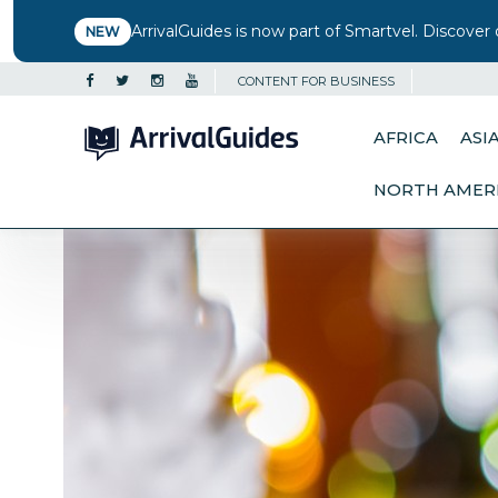
ArrivalGuides is now part of Smartvel. Discover 
NEW
CONTENT FOR BUSINESS
AFRICA
ASI
NORTH AMER