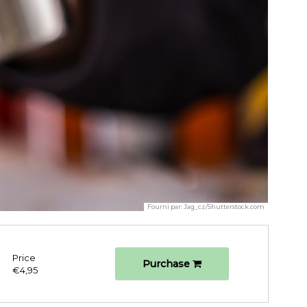
Fourni par:
Jag_cz/Shutterstock.com
Price
Purchase
€4,95